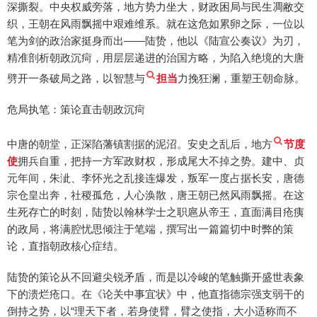
深撕裂。中央权威旁落，地方势力坐大，财政困局与民生凋敝交
织，王朝在风雨飘摇中艰难维系。就在这危如累卵之际，一位以
笔为剑的政治家挺身而出——陆贽，他以《陆宣公奏议》为刃，
精准剖析朝政沉疴，用层层递进的治国方略，为陷入绝境的大唐
劈开一条破局之路，以智慧与
担当
力挽狂澜，重塑王朝命脉。
危局执笔：策论直击朝政沉疴
中唐的朝堂，正深陷藩镇割据的泥沼。安史之乱后，地方
节度
使
拥兵自重，把持一方军政财权，形成尾大不掉之势。建中、贞
元年间，朱泚、李怀光之乱接连爆发，叛军一度占据长安，唐德
宗仓皇出奔，社稷孤危，人心涣散，唐王朝已然风雨飘摇。在这
生死存亡的时刻，陆贽以翰林学士之职扈从帝王，直面满目疮痍
的政局，将满腔忧思倾注于笔端，撰写出一篇篇切中时弊的策
论，直指朝政核心症结。
陆贽的策论从不回避尖锐矛盾，而是以冷峻的笔触撕开盛世表象
下的溃烂疮口。在《论关中事宜状》中，他直指德宗强支弱干的
倒持之势，以“理天下者，若身使臂，臂之使指，大小适称而不