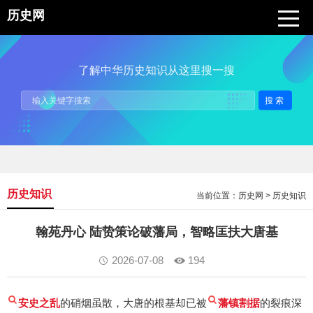
历史网
了解中华历史知识从这里搜一搜
搜索
历史知识
当前位置：
历史网
>
历史知识
翰苑丹心 陆贽策论破藩局，智略匡扶大唐基
2026-07-08
194
安史之乱
的硝烟虽散，大唐的根基却已被
藩镇割据
的裂痕深