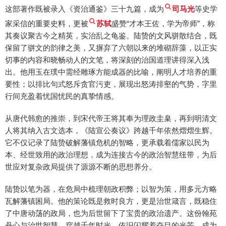
这部著作既被录入《资治通鉴》三十九篇，成为
司马光
等史学
家采信的重要史料，更被
苏轼
盛赞“才本王佐，学为帝师”，称
其奏议聚古今之精英，实治乱之龟鉴。陆贽的文风骈散结合，既
保留了骈文的韵律之美，又摒弃了六朝以来的堆砌辞藻，以正实
切事的内容和晓畅动人的文笔，将深刻的治国道理讲得深入浅
出。他用玉在璞中需经雕琢方能成器的比喻，阐明人才培养的重
要性；以排比句式怒斥贪官污吏，展现出怒涛排壑的气势，字里
行间充盈着忧国忧民的真挚情感。
从唐代韩愈的推崇，到宋代帝王将其奉为理政圭臬，再到明清文
人将其纳入古文选本，《陆宣公奏议》跨越千年依然熠熠生辉。
它不仅记录了陆贽破解藩镇危机的智略，更承载着儒家以民为
本、经世致用的政治理想，成为连接古今的政治智慧纽带，为后
世应对复杂政局提供了源源不断的思想养分。
陆贽以笔为器，在危局中梳理朝政积弊；以智为策，用多元方略
瓦解藩镇困局。他的策论既是救时良方，更是治世箴言，既稳住
了中唐动荡的政局，也为后世留下了宝贵的政治遗产。这份翰苑
丹心与治世智慧，穿越千年时光，依旧闪耀着夺目的光芒，成为