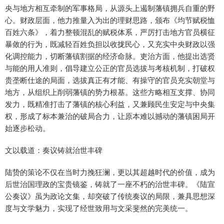
央与地方相互牵制的军事格局，从源头上遏制藩镇拥兵自重的野
心。财政层面，他力推量入为出的理财思路，颁布《均节赋税恤
百姓六条》，着力整顿混乱的赋税体系，严厉打击地方官员横征
暴敛的行为，既减轻百姓负担以收拢民心，又充实中央财政以强
化调控能力，切断藩镇割据的经济命脉。吏治方面，他提出选贤
与能的用人准则，倡导建立公正的官员选拔与考核机制，打破权
贵垄断仕途的局面，选拔真正有才能、有操守的官员充实朝堂与
地方，从组织上削弱藩镇的势力根基。这些方略相互支撑、协同
发力，既精准打击了藩镇的核心利益，又兼顾民生安定与中央集
权，形成了标本兼治的破局合力，让原本难以撼动的藩镇困局开
始逐步松动。
文以载道：奏议铸就治世丰碑
陆贽的策论不仅在当时力挽狂澜，更以其超越时代的价值，成为
后世治国理政的宝贵镜鉴，铸就了一座不朽的治世丰碑。《陆宣
公奏议》虽为政论文集，却突破了传统奏议的局限，兼具思想深
度与文学魅力，实现了经世致用与文采斐然的完美统一。