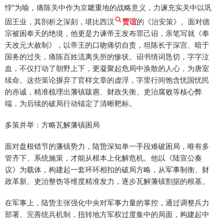
悖”为喻，痛陈关中作为京畿重地的战略意义，力谏充实关中以巩
固王业，其剖析之深刻，堪比西汉
贾谊
的《治安策》。面对德
宗被困奉天的绝境，他更是力谏帝王发布罪己诏，亲笔写就《奉
天改元大赦制》，以帝王的口吻痛切自责，坦陈长于深宫、暗于
国务的过失，痛陈百姓流离失所的惨状。诏书情词恳切，字字泣
血，不仅打动了朝野上下，更凝聚起危局中涣散的人心，为唐室
续命。这些策论摒弃了官样文章的虚浮，字里行间饱含忧国忧民
的赤诚，精准梳理出藩镇跋扈、财政失衡、吏治腐败等核心弊
端，为后续的破局行动锚定了清晰靶标。
多策并举：方略瓦解藩镇困局
面对盘根错节的藩镇势力，陆贽深知单一手段难破困局，唯有多
管齐下、系统施策，才能从根本上化解危机。他以《陆宣公奏
议》为载体，构建起一套环环相扣的破局方略，从军事制衡、财
政革新、吏治整饬等维度精准发力，逐步瓦解藩镇割据的根基。
在军事上，陆贽主张强化中央对军事力量的掌控，通过调整兵力
部署、完善统兵机制，扭转地方军权过度集中的局面，构建起中