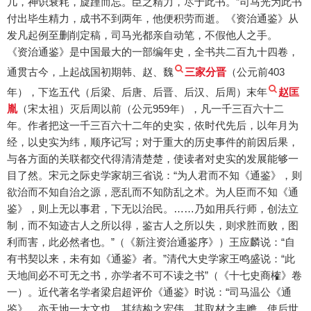
几，神识衰耗，旋踵而忘。臣之精力，尽于此书。”司马光为此书
付出毕生精力，成书不到两年，他便积劳而逝。《资治通鉴》从
发凡起例至删削定稿，司马光都亲自动笔，不假他人之手。
《资治通鉴》是中国最大的一部编年史，全书共二百九十四卷，
通贯古今，上起战国初期韩、赵、魏
三家分晋
（公元前403
年），下迄五代（后梁、后唐、后晋、后汉、后周）末年
赵匡
胤
（宋太祖）灭后周以前（公元959年），凡一千三百六十二
年。作者把这一千三百六十二年的史实，依时代先后，以年月为
经，以史实为纬，顺序记写；对于重大的历史事件的前因后果，
与各方面的关联都交代得清清楚楚，使读者对史实的发展能够一
目了然。宋元之际史学家胡三省说：“为人君而不知《通鉴》，则
欲治而不知自治之源，恶乱而不知防乱之术。为人臣而不知《通
鉴》，则上无以事君，下无以治民。……乃如用兵行师，创法立
制，而不知迹古人之所以得，鉴古人之所以失，则求胜而败，图
利而害，此必然者也。”（《新注资治通鉴序》）王应麟说：“自
有书契以来，未有如《通鉴》者。”清代大史学家王鸣盛说：“此
天地间必不可无之书，亦学者不可不读之书”（《十七史商榷》卷
一）。近代著名学者梁启超评价《通鉴》时说：“司马温公《通
鉴》，亦天地一大文也。其结构之宏伟，其取材之丰赡，使后世