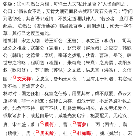
张燧：①司马温公为相，每询士大夫“私计足否？”人怪而问之，
公曰：“倘衣食不足，安肯为朝廷而轻去就耶 ”袁石公有云：“学问
到透彻处，其言语都近情，不执定道理以律人。”若公者，庶可语
此矣。 ②温公《资治通鉴》稿虽数百卷，颠倒涂抹，讫无一字作
草，其行己之度盖如此。
谢肇淛：宋之人物，若王沂公（王曾）、李文正（李昉）、司马
温公之相业，寇莱公（寇准）、赵忠定（赵汝愚）之应变，韩魏
公（韩琦）之德量，李纲、宗泽之拨乱，狄青、曹玮、岳飞、韩
世忠之将略，程明道（程颢）、朱晦庵（朱熹）之真儒，欧阳永
叔（欧阳修）、苏子瞻（苏轼）之文章，洪忠宣（洪皓）、文信
国（
文天祥
）之忠义，皆灼无可议，而且有用于时者，其它瑕
瑜不掩，盖难言之矣。
林时对：国之任相，犹室之任栋；用匪其材，鲜不颠覆。虽云大
厦将倾，非一木能支；然转亡为存、图危于安，不乏斡旋补救之
术。如危而不持、颠而不扶，则将焉用彼相矣。古来旁求爰立、
或取诸梦卜、或起自屠钓，咸能光复启宇，祀夏配天。无论汉、
唐、宋全盛，萧（
萧何
）、曹（
曹参
）、丙（丙吉）、魏
（魏徵）、房（
房玄龄
）、杜（
杜如晦
）、姚（姚崇）、宋