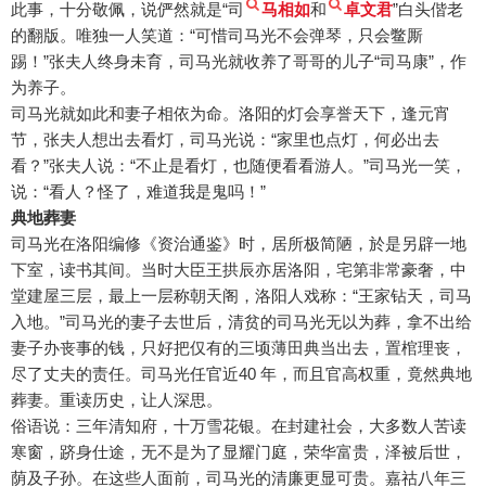
此事，十分敬佩，说俨然就是“司
马相如
和
卓文君
”白头偕老
的翻版。唯独一人笑道：“可惜司马光不会弹琴，只会鳖厮
踢！”张夫人终身未育，司马光就收养了哥哥的儿子“司马康”，作
为养子。
司马光就如此和妻子相依为命。洛阳的灯会享誉天下，逢元宵
节，张夫人想出去看灯，司马光说：“家里也点灯，何必出去
看？”张夫人说：“不止是看灯，也随便看看游人。”司马光一笑，
说：“看人？怪了，难道我是鬼吗！”
典地葬妻
司马光在洛阳编修《资治通鉴》时，居所极简陋，於是另辟一地
下室，读书其间。当时大臣王拱辰亦居洛阳，宅第非常豪奢，中
堂建屋三层，最上一层称朝天阁，洛阳人戏称：“王家钻天，司马
入地。”司马光的妻子去世后，清贫的司马光无以为葬，拿不出给
妻子办丧事的钱，只好把仅有的三顷薄田典当出去，置棺理丧，
尽了丈夫的责任。司马光任官近40 年，而且官高权重，竟然典地
葬妻。重读历史，让人深思。
俗语说：三年清知府，十万雪花银。在封建社会，大多数人苦读
寒窗，跻身仕途，无不是为了显耀门庭，荣华富贵，泽被后世，
荫及子孙。在这些人面前，司马光的清廉更显可贵。嘉祜八年三