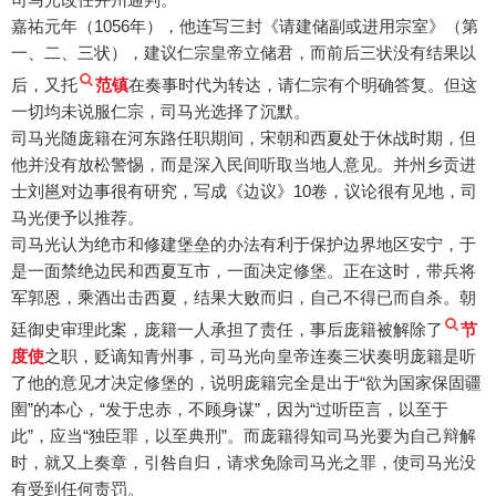
嘉祐元年（1056年），他连写三封《请建储副或进用宗室》（第
一、二、三状），建议仁宗皇帝立储君，而前后三状没有结果以
后，又托
范镇
在奏事时代为转达，请仁宗有个明确答复。但这
一切均未说服仁宗，司马光选择了沉默。
司马光随庞籍在河东路任职期间，宋朝和西夏处于休战时期，但
他并没有放松警惕，而是深入民间听取当地人意见。并州乡贡进
士刘邕对边事很有研究，写成《边议》10卷，议论很有见地，司
马光便予以推荐。
司马光认为绝市和修建堡垒的办法有利于保护边界地区安宁，于
是一面禁绝边民和西夏互市，一面决定修堡。正在这时，带兵将
军郭恩，乘酒出击西夏，结果大败而归，自己不得已而自杀。朝
廷御史审理此案，庞籍一人承担了责任，事后庞籍被解除了
节
度使
之职，贬谪知青州事，司马光向皇帝连奏三状奏明庞籍是听
了他的意见才决定修堡的，说明庞籍完全是出于“欲为国家保固疆
圉”的本心，“发于忠赤，不顾身谋”，因为“过听臣言，以至于
此”，应当“独臣罪，以至典刑”。而庞籍得知司马光要为自己辩解
时，就又上奏章，引咎自归，请求免除司马光之罪，使司马光没
有受到任何责罚。