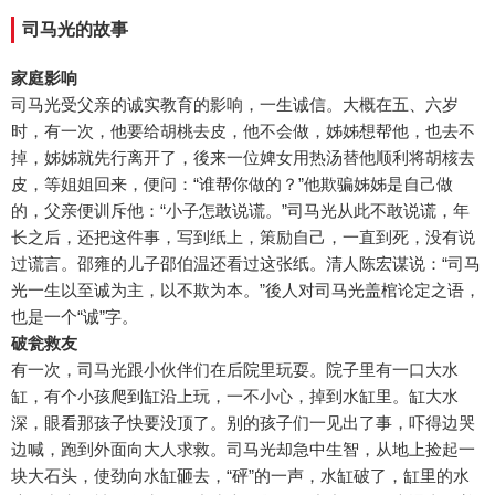
司马光的故事
家庭影响
司马光受父亲的诚实教育的影响，一生诚信。大概在五、六岁
时，有一次，他要给胡桃去皮，他不会做，姊姊想帮他，也去不
掉，姊姊就先行离开了，後来一位婢女用热汤替他顺利将胡核去
皮，等姐姐回来，便问：“谁帮你做的？”他欺骗姊姊是自己做
的，父亲便训斥他：“小子怎敢说谎。”司马光从此不敢说谎，年
长之后，还把这件事，写到纸上，策励自己，一直到死，没有说
过谎言。邵雍的儿子邵伯温还看过这张纸。清人陈宏谋说：“司马
光一生以至诚为主，以不欺为本。”後人对司马光盖棺论定之语，
也是一个“诚”字。
破瓮救友
有一次，司马光跟小伙伴们在后院里玩耍。院子里有一口大水
缸，有个小孩爬到缸沿上玩，一不小心，掉到水缸里。缸大水
深，眼看那孩子快要没顶了。别的孩子们一见出了事，吓得边哭
边喊，跑到外面向大人求救。司马光却急中生智，从地上捡起一
块大石头，使劲向水缸砸去，“砰”的一声，水缸破了，缸里的水