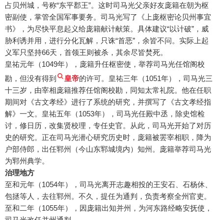
占贝州城，号称“东平郡王”。这时司马光父亲好友庞籍在朝为枢
密副使，掌管全国军事要务。司马光写了《上庞枢密论贝州事宜
书》，为尽快平息起义给庞籍献计献策。具体建议“以计破”，威
胁利诱并用，进行分化瓦解，只诛“首恶”，余皆不问。实际上起
义军只坚持66天，首领王则被杀，其余尽皆焚死。
皇祐元年（1049年），庞籍升任枢密使，举荐司马光任馆阁校
勘，但没有得到
皇帝
的许可。皇祐三年（1051年），司马光三
十三岁，由宰相庞籍推荐任馆阁校勘，同知太常礼院。他在任职
期间对《古文孝经》进行了系统的研究，并撰写了《古文孝经指
解》一文。皇祐五年（1053年），司马光任殿中丞，除史馆检
讨，修日历，改集贤校理，专任史官。从此，司马光开始了对历
史的研究。正在司马光潜心研究历史时，庞籍被罢宰相职，降为
户部侍郎，出任郓州（今山东郓城境内）知州。庞籍举荐司马光
为郓州典学。
治理地方
至和元年（1054年），司马光离开志趣相投的王安石、石杨休、
包拯等人，去往郓州。不久，提任为通判，负责考察全州官吏。
至和二年（1055年），因庞籍出知并州，为河东路经略安抚使，
司马光改任并州通判。