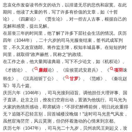
悲哀化作发奋读书作文的动力，以排遣无尽的悲伤和寂寞。在此
期间，他读了大量的书，写了许多有价值的文章，如《十哲
论》、《四豪论》、《贾生论》，对一些古人古事，根据自己的
见解和感受，提出见解。
在居丧三年的时间里，他了解了许多下层社会生活的情况。庆历
四年（1044年），二十六岁的司马光服丧结束，签书武成军判
官，不久又改宣德郎、将作监主簿，权知丰城县事。在短短的时
间里，就取得“政声赫然，民称之”的政绩。
在工作之余，他大量阅读典籍，写下不少论文，如《机权论》、
《才德论》、《
廉颇
论》、《应侯罢武安君兵》、《
项羽
诛
韩生》、《汉高祖斩丁公》、《
甘罗
》、《范睢》、《秦坑赵
军》等几十篇。
庆历六年（1046年），司马光接到诏旨。调他担任大理评事、国
子直讲。赴京之日，僚友们空府出动，置酒为他饯行。司马光为
大家的热情所感动，即席赋诗：“不辞烂醉樽前倒，明日此欢重得
无？追随不忍轻言别，回首城楼没晚烟！”这时司马光意气风发，
虽然宦海茫茫，风云莫测，但仍怀着激动的心情来到京都。
庆历七年（1047年），司马光二十九岁，贝州农民王则起义，攻