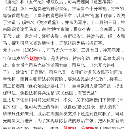
《唐纪》和《五代纪》修成以后，司马光连同《通鉴考异》、
《通鉴目录》一起奏进给神宗皇帝。神宗皇帝十分重视，将书的
每编首尾都盖上了皇帝的睿思殿图章，以其书“有鉴于往事，以资
于治道”，赐书名《资治通鉴》，并亲为写序。十二月初三日，神
宗降诏奖谕司马光，说他“博学多闻，贯穿今古，上自晚周，下迄
五代，成一家之书，褒贬去取，有所据依”。并赏与银、绢、衣和
马，擢升司马光资政殿学士，迁范祖禹为秘书省正字。
元丰八年（1085年），司马光六十七岁。三月七日，神宗病死，
年仅10岁的
赵煦
继位，是为哲宗。哲宗年幼，由祖母皇太后当
政。皇太后向司马光征询治国方略，司马光上《乞开言路札
子》，建议“广开言路”。司马光又一次呼吁对贫苦农民不能再加
重负担，而且主张新法必须废除，要对农民施以“仁政”，接着上
第二份奏疏《修心治国之要札子》，重点谈用人赏罚问题，提出
保甲法、免役法和将兵法是“病民伤国，有害无益”。
皇太后下诏起用司马光知陈州，不久，又下诏除授门下侍郎（即
副宰相）。但司马光上疏辞谢，以自己“龄发愈衰，精力愈耗”，
请求只任知陈州。以后在周围亲友支持下还是到任就职了。司马
光向皇太后进言，为了实现废除新法的政治主张，把因反对新法
而被贬的刘挚、范纯仁、李常、
苏轼
、
苏辙
等人招回朝中任