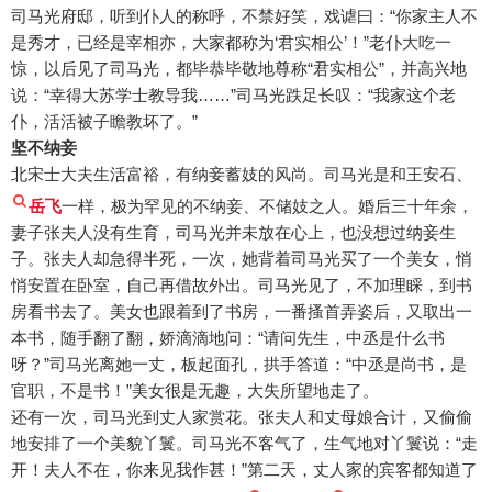
司马光府邸，听到仆人的称呼，不禁好笑，戏谑曰：“你家主人不
是秀才，已经是宰相亦，大家都称为‘君实相公’！”老仆大吃一
惊，以后见了司马光，都毕恭毕敬地尊称“君实相公”，并高兴地
说：“幸得大苏学士教导我……”司马光跌足长叹：“我家这个老
仆，活活被子瞻教坏了。”
坚不纳妾
北宋士大夫生活富裕，有纳妾蓄妓的风尚。司马光是和王安石、
岳飞
一样，极为罕见的不纳妾、不储妓之人。婚后三十年余，
妻子张夫人没有生育，司马光并未放在心上，也没想过纳妾生
子。张夫人却急得半死，一次，她背着司马光买了一个美女，悄
悄安置在卧室，自己再借故外出。司马光见了，不加理睬，到书
房看书去了。美女也跟着到了书房，一番搔首弄姿后，又取出一
本书，随手翻了翻，娇滴滴地问：“请问先生，中丞是什么书
呀？”司马光离她一丈，板起面孔，拱手答道：“中丞是尚书，是
官职，不是书！”美女很是无趣，大失所望地走了。
还有一次，司马光到丈人家赏花。张夫人和丈母娘合计，又偷偷
地安排了一个美貌丫鬟。司马光不客气了，生气地对丫鬟说：“走
开！夫人不在，你来见我作甚！”第二天，丈人家的宾客都知道了