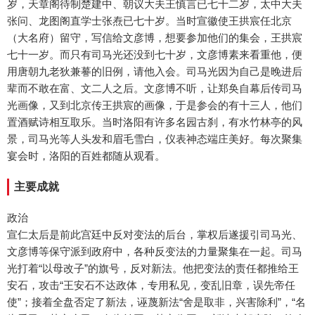
岁，天章阁待制楚建中、朝议大夫王慎言已七十二岁，太中大夫
张问、龙图阁直学士张焘已七十岁。当时宣徽使王拱宸任北京
（大名府）留守，写信给文彦博，想要参加他们的集会，王拱宸
七十一岁。而只有司马光还没到七十岁，文彦博素来看重他，便
用唐朝九老狄兼謩的旧例，请他入会。司马光因为自己是晚进后
辈而不敢在富、文二人之后。文彦博不听，让郑奂自幕后传司马
光画像，又到北京传王拱宸的画像，于是参会的有十三人，他们
置酒赋诗相互取乐。当时洛阳有许多名园古刹，有水竹林亭的风
景，司马光等人头发和眉毛雪白，仪表神态端庄美好。每次聚集
宴会时，洛阳的百姓都随从观看。
主要成就
政治
宣仁太后是前此宫廷中反对变法的后台，掌权后遂援引司马光、
文彦博等保守派到政府中，各种反变法的力量聚集在一起。司马
光打着“以母改子”的旗号，反对新法。他把变法的责任都推给王
安石，攻击“王安石不达政体，专用私见，变乱旧章，误先帝任
使”；接着全盘否定了新法，诬蔑新法“舍是取非，兴害除利”，“名