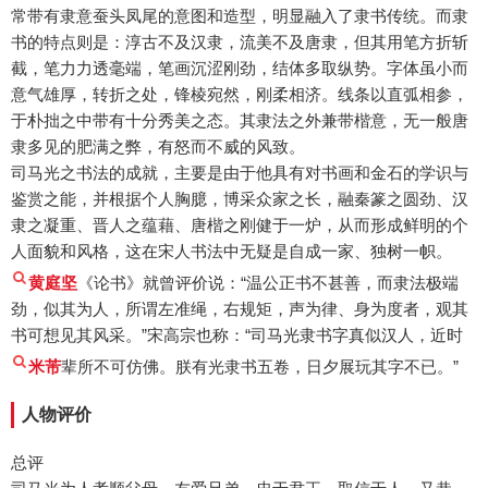
常带有隶意蚕头凤尾的意图和造型，明显融入了隶书传统。而隶
书的特点则是：淳古不及汉隶，流美不及唐隶，但其用笔方折斩
截，笔力力透毫端，笔画沉涩刚劲，结体多取纵势。字体虽小而
意气雄厚，转折之处，锋棱宛然，刚柔相济。线条以直弧相参，
于朴拙之中带有十分秀美之态。其隶法之外兼带楷意，无一般唐
隶多见的肥满之弊，有怒而不威的风致。
司马光之书法的成就，主要是由于他具有对书画和金石的学识与
鉴赏之能，并根据个人胸臆，博采众家之长，融秦篆之圆劲、汉
隶之凝重、晋人之蕴藉、唐楷之刚健于一炉，从而形成鲜明的个
人面貌和风格，这在宋人书法中无疑是自成一家、独树一帜。
黄庭坚
《论书》就曾评价说：“温公正书不甚善，而隶法极端
劲，似其为人，所谓左准绳，右规矩，声为律、身为度者，观其
书可想见其风采。”宋高宗也称：“司马光隶书字真似汉人，近时
米芾
辈所不可仿佛。朕有光隶书五卷，日夕展玩其字不已。”
人物评价
总评