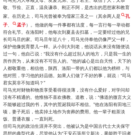
司马光为人孝顺父母、友爱兄弟、忠于君王、取信于人，又恭
敬、节俭、正直，温良谦恭、刚正不阿，是杰出的思想家和教育
家。在历史上，司马光曾被奉为儒家三圣之一（其余两人是
孔
子
、
孟子
）。他做的每一件事都有法度，每一言行每一举动都
符合礼节。在洛阳时，他每次到夏县去扫墓，一定要经过他的兄
长司马旦的家。司马旦年近八十，司马光侍奉他仍像严父一样，
保护他像抚育婴儿一样。从小到大到老，他说话从来没有随便说
过一句，他自己说：“我没有什么超过别人的地方，只是我一生的
所作所为，从来没有不可告人的。”他的诚心是出自天性，天下的
人都敬重他，相信他，陕西、洛阳一带的人们都以他为榜样，与
他对照，学习他的好品德。如果人们做了不好的事，就说：“司马
君实莫非不知道吗？”
司马光对财物和物质享受看得很淡薄，没有什么爱好，对学问却
没有不精通的。他惟独不喜欢佛教、道教，说：“佛道的微言大义
不能够超过我的书，其中的荒诞我却不相信。”他在洛阳有田地三
顷，妻子死后，他卖掉土地作为丧葬的费用。他一辈子粗茶淡
饭、普通衣服，一直到死。
但司马光的政治生涯并不突出，他被认为是中国古代士大夫保守
思想的典型代表，尽管他认为“王安石等所立新法，果能胜于旧者