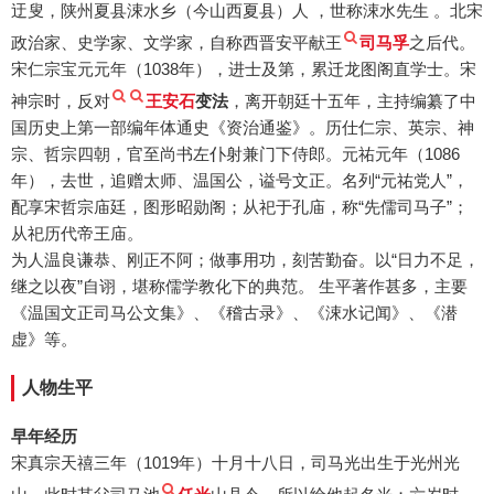
迂叟，陕州夏县涑水乡（今山西夏县）人 ，世称涑水先生 。北宋
政治家、史学家、文学家，自称西晋安平献王
司马孚
之后代。
宋仁宗宝元元年（1038年），进士及第，累迁龙图阁直学士。宋
神宗时，反对
王安石
变法
，离开朝廷十五年，主持编纂了中
国历史上第一部编年体通史《资治通鉴》。历仕仁宗、英宗、神
宗、哲宗四朝，官至尚书左仆射兼门下侍郎。元祐元年（1086
年），去世，追赠太师、温国公，谥号文正。名列“元祐党人”，
配享宋哲宗庙廷，图形昭勋阁；从祀于孔庙，称“先儒司马子”；
从祀历代帝王庙。
为人温良谦恭、刚正不阿；做事用功，刻苦勤奋。以“日力不足，
继之以夜”自诩，堪称儒学教化下的典范。 生平著作甚多，主要
《温国文正司马公文集》、《稽古录》、《涑水记闻》、《潜
虚》等。
人物生平
早年经历
宋真宗天禧三年（1019年）十月十八日，司马光出生于光州光