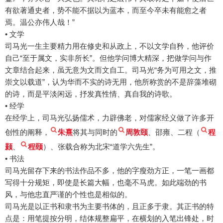
有欲著通史者，势不能不据以为蓝本，而至今卒未有能愈之者
焉。温公亦伟人哉！”
• 文学
司马光一生主要精力用在修史和从政上，不以文学自矜，他评价
自己“至于属文，实非所长”。但他学问博大精深，把做学问与作
文章结合起来，虽无意为文而文自工。司马光“务为可用之文，推
崇文以载道”，认为华而不实的诗无用，他所称赏的不是辞藻堆砌
的诗，而是平淡闲远，抒发真性情、真自我的诗歌。
• 经学
在经学上，司马光弘扬儒术，力辟佛老，对儒家经义做了许多开
创性的阐释，
朱熹
将其与同时的
周敦颐
、邵雍、二程（
程
颢
、
程颐
）、张载合称为北宋“道学六先生”。
• 书法
司马光留存下来的书法作品不多，他的字瘦劲方正，一笔一画都
写得十分规矩，即使是长篇大幅，也毫不马虎。如此端劲的书
风，与他忠直严谨的个性也是相似的。
司马光是以正书和隶书为主要书体的，且正多于隶。其正书的特
点是：用笔提按分明，结体规整扁平，在横划的入笔出锋处，时