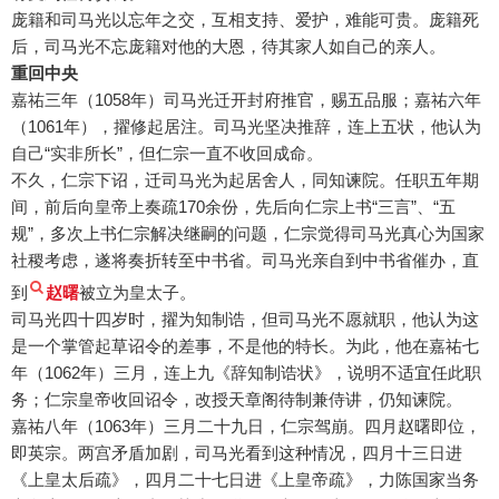
庞籍和司马光以忘年之交，互相支持、爱护，难能可贵。庞籍死
后，司马光不忘庞籍对他的大恩，待其家人如自己的亲人。
重回中央
嘉祐三年（1058年）司马光迁开封府推官，赐五品服；嘉祐六年
（1061年），擢修起居注。司马光坚决推辞，连上五状，他认为
自己“实非所长”，但仁宗一直不收回成命。
不久，仁宗下诏，迁司马光为起居舍人，同知谏院。任职五年期
间，前后向皇帝上奏疏170余份，先后向仁宗上书“三言”、“五
规”，多次上书仁宗解决继嗣的问题，仁宗觉得司马光真心为国家
社稷考虑，遂将奏折转至中书省。司马光亲自到中书省催办，直
到
赵曙
被立为皇太子。
司马光四十四岁时，擢为知制诰，但司马光不愿就职，他认为这
是一个掌管起草诏令的差事，不是他的特长。为此，他在嘉祐七
年（1062年）三月，连上九《辞知制诰状》，说明不适宜任此职
务；仁宗皇帝收回诏令，改授天章阁待制兼侍讲，仍知谏院。
嘉祐八年（1063年）三月二十九日，仁宗驾崩。四月赵曙即位，
即英宗。两宫矛盾加剧，司马光看到这种情况，四月十三日进
《上皇太后疏》，四月二十七日进《上皇帝疏》，力陈国家当务