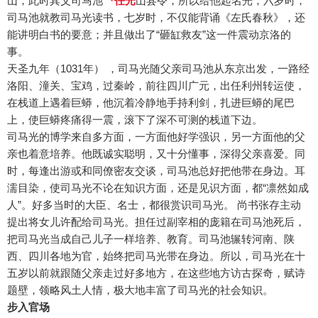
山，此时其父司马池
任光
山县令，所以给他起名光；六岁时，
司马池就教司马光读书，七岁时，不仅能背诵《左氏春秋》，还
能讲明白书的要意；并且做出了“砸缸救友”这一件震动京洛的
事。
天圣九年（1031年） ，司马光随父亲司马池从东京出发，一路经
洛阳、潼关、宝鸡，过秦岭，前往四川广元，出任利州转运使，
在栈道上遇着巨蟒，他沉着冷静地手持利剑，扎进巨蟒的尾巴
上，使巨蟒疼痛得一震，滚下了深不可测的栈道下边。
司马光的博学来自多方面，一方面他好学强识，另一方面他的父
亲也着意培养。他既诚实聪明，又十分懂事，深得父亲喜爱。同
时，每逢出游或和同僚密友交谈，司马池总好把他带在身边。耳
濡目染，使司马光不论在知识方面，还是见识方面，都“凛然如成
人”。好多当时的大臣、名士，都很赏识司马光。 尚书张存主动
提出将女儿许配给司马光。担任过副宰相的庞籍在司马池死后，
把司马光当成自己儿子一样培养、教育。司马池辗转河南、陕
西、四川各地为官，始终把司马光带在身边。所以，司马光在十
五岁以前就跟随父亲走过好多地方，在这些地方访古探奇，赋诗
题壁，领略风土人情，极大地丰富了司马光的社会知识。
步入官场