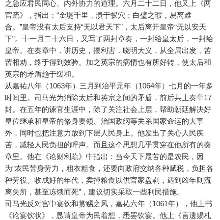
之急应君民同心、内外协力的道理。六月二十二日，他又上《两
宫疏》，指出：“金堤千里，溃于蚁穴；白璧之瑕，易离难
合。”皇帝没有太后支持“无以君天下”，太后离开皇帝“无以安天
下”。十一月二十六日，又写了两封章奏，一封给皇太后，一封给
皇帝。在奏章中，讲历史，摆利害，晓明大义，从全局出发，苦
苦相劝，终于得到效验。加之英宗的病情也有所好转，使太后和
英宗的矛盾趋于缓和。
从嘉祐八年（1063年）三月到治平元年（1064年）七月的一年多
时间里。司马光为消除太后和英宗之间的矛盾，前后共上奏章17
封。在五年的谏官生涯中，除了关注社会上层，帮助朝廷解决好
皇位继承和皇帝的修身要领、治国政纲等关系国家命运的大事
外，同时也把注意力放到下层人民身上。他发出了关心人民疾
苦，减轻人民负担的呼声。而且这个思想几乎贯穿在他所有的奏
章里。他在《论财利疏》中指出：当今天下最苦的是农民，因
为“农民苦身劳力，粗衣粗食，还要向政府交纳各种赋税，负担各
种劳役。收成好的年代，卖掉粮食以供官家盘剥，遇到凶年则流
离失所，甚至冻饿而死”，建议切实采取一些利民措施。
司马光反对宫中宴饮和赏赐之风，嘉祐六年（1061年），他上书
《论宴饮状》，恳请皇帝为民着想，悉罢饮宴。他上《言遗赐札