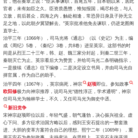
官，他在奏章上说：“臣从事谏职，首尾五年，自本朝以来，居此
官者，未有如臣之久。臣资质愚戆，惟知报国，竭尽朴忠，与人
立敌，前后甚众，四海之内，触处相逢，常恐异日身及子孙无立
足之地，以此朝夕冀望解去。”英宗批准他免去谏职，仍进龙图阁
直学士。
治平三年（1066年），司马光将《通志》（以《史记》为主，编
成《周纪》5卷，《秦纪》3卷，共8卷）进呈英宗。这部书的时
间是从烈王二十三年，韩、赵、魏三家分封起，到秦二世三年，
秦朝灭亡为止。英宗看后大为赞赏，并给司马光二条明确指示，
一是接续《通志》往下编修，二是决定设立书局，并由司马光自
择官属，作为自己的助手。
治平四年（1067年），英宗病死，神宗
赵顼
即位。参知政事
欧阳修
极力向神宗推荐，说司马光“德性淳正，学术通明”，神宗
任司马光为翰林学士，不久，又任司马光为御史中丞。
新旧党争
宋神宗赵顼即位以后，年轻气盛，朝气蓬勃，决心振兴祖业。虚
心下问、多方征求治国方略以后，感到王安石提出的一整套激
进、大胆的变革方案符合自己的理想。熙宁二年（1069年），重
用王安石为参知政事，主持变法。在思想上，王安石主张开源，