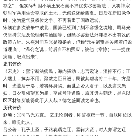
存之”， 但实际却因不满王安石而不择优劣尽罢新法， 又将神宗
朝时军兵用生命夺取的土地，无偿送还给西夏。日后在新旧党争
时，沦为意气及权位之争、不再着重于国政运转。
宋朝在多次战争中败北，国势已经到了刻不容缓之境地、司马光
仍坚持宗法及伦理纲常治国等，但除尽罢新法外却提不出有效的
政策方针。朱熹对司马光是颂扬的，但称“元祐诸贤是关闭着门说
道理底”、 “温公之说，前后自不相照应，被他（章惇）一一捉住
病痛，敲点出来”。
史书评价
《宋史》：熙宁新法病民，海内骚动，忠言谠论，沮抑不行；正
人端士，摈弃不用。聚敛之臣日进，民被其虐者将二十年。方是
时，光退居于洛，若将终身焉。而世之贤人君子，以及庸夫愚
妇，日夕引领望其为相，至或号呼道路，愿其毋去朝廷，是岂以
区区材智所能得此于人人哉？德之盛而诚之著也。
历代评价
赵顼：①司马光方直。 ②未论别者，即辞枢密一节，自朕即位以
来，唯见此人。
吕公著：孔子上圣，子路犹谓之迂。孟轲大贤，时人亦谓之迂