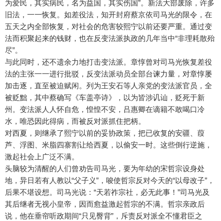
为爱民，其实病民，名为益国，其实伤国”。新法大部废除，许多
旧法，一一恢复。如差役法，知开封府蔡京依司马光的限令，在
五天之内全部恢复，对社会的危害较熙宁以前还要严重。通过变
法而积聚起来的钱财，也在反变法派执政的几年当中“非理耗散殆
尽”。
与此同时，还不遗余力地打击变法派。章惇曾对司马光恢复差役
法的主张一一进行批驳，反变法派动员全部台谏力量，对章惇屡
加击逐，直至被迫赋闲。列为王安石等人亲党的变法派官员，全
被贬黜，其中蔡确写《车盖亭诗》，以为皆涉讥讪，贬死于新
州。变法派人人怀自危，惶惶不安，吕惠卿在谪籍不敢喝口冷
水，唯恐因此得病，而被反对派抓住把柄。
对西夏，则继承了熙宁以前的妥协政策，把已收复的安疆、葭
芦、浮图、米脂四寨割让给西夏，以偷安一时。这些倒行逆施，
激起社会上广泛不满。
头脑较为清醒的人们曾劝告司马光，要为年幼的宋哲宗设身处
地，异日若有人教以“父子义”，唆使哲宗反对今天的“以母改子”，
后果不堪设想。司马光说：“天若祚宗社，必无此事！”司马光及
其后继者无视小皇帝，因而愈益激起哲宗的不满。哲宗亲政后
说，他在垂帘听政期间“只见臀背”，斥责反对派全不懂君臣之