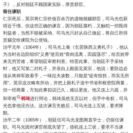
子》，反对朝廷不顾国家实际，厚赏群臣。
留任谏职
仁宗死后，英宗将仁宗价值百余万的遗物颁赐群臣，司马光也获
得近千缗。但这些正确的谏言，因为朝廷腐朽，又触犯一些既得
利益者，当然不能被采纳。司马光只好从自己做起，将自己所得
赏赐交给谏院为公使钱。
治平元年（1064年），司马光上奏《乞罢陕西义勇札子》，他认
为当时在边防组织“义勇”使百姓“骨肉流离，田园荡尽”，给百姓带
来无穷苦难，希望朝廷审察利害。特罢此事。当朝廷不予采纳
时，他又写第二封札子，并亲自上殿面见英宗，他说：要防边必
须从将帅军政着手，一味拉夫凑数，只能是“徒有惊扰，而实无所
用”。英宗这次略有所动，并把上殿札子送中书省和枢密院商量，
但一经商量，方知此事拟议已久，难以更改。他又连上六疏，并
和宰相
韩琦
进行辩论，韩琦虽然无言以对，但手中有权，司马
光也拿他没办法。这次谏言失败后，司马光连上五状，要求降
黜。
治平二年（1065年），朝廷任司马光龙图阁直学士，仍留任谏
职。司马光因对谏官彻底失望了，借机连上三状，要求不当谏