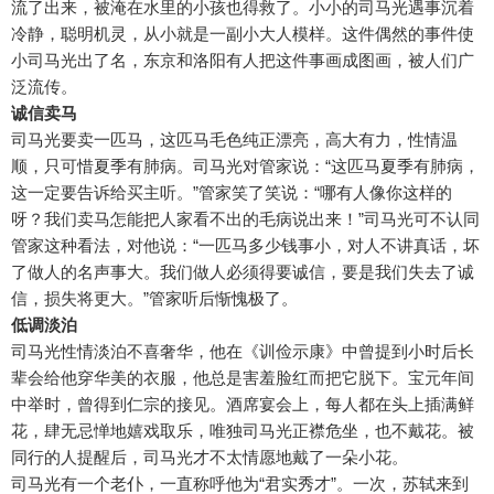
流了出来，被淹在水里的小孩也得救了。小小的司马光遇事沉着
冷静，聪明机灵，从小就是一副小大人模样。这件偶然的事件使
小司马光出了名，东京和洛阳有人把这件事画成图画，被人们广
泛流传。
诚信卖马
司马光要卖一匹马，这匹马毛色纯正漂亮，高大有力，性情温
顺，只可惜夏季有肺病。司马光对管家说：“这匹马夏季有肺病，
这一定要告诉给买主听。”管家笑了笑说：“哪有人像你这样的
呀？我们卖马怎能把人家看不出的毛病说出来！”司马光可不认同
管家这种看法，对他说：“一匹马多少钱事小，对人不讲真话，坏
了做人的名声事大。我们做人必须得要诚信，要是我们失去了诚
信，损失将更大。”管家听后惭愧极了。
低调淡泊
司马光性情淡泊不喜奢华，他在《训俭示康》中曾提到小时后长
辈会给他穿华美的衣服，他总是害羞脸红而把它脱下。宝元年间
中举时，曾得到仁宗的接见。酒席宴会上，每人都在头上插满鲜
花，肆无忌惮地嬉戏取乐，唯独司马光正襟危坐，也不戴花。被
同行的人提醒后，司马光才不太情愿地戴了一朵小花。
司马光有一个老仆，一直称呼他为“君实秀才”。一次，苏轼来到