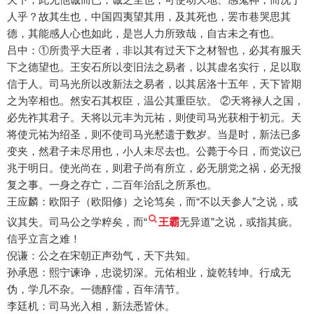
人乎？故其生也，中国四夷望其用，及其死也，罢市巷哭思其
德，其能感人心也如此，是岂人力所致哉，自古未之有也。
吕中：①所贵乎大臣者，非以其有过天下之材智也，必其有服天
下之德望也。王安石所以变旧法之易者，以其虚名实行，足以取
信于人。司马光所以改新法之易者，以其居洛十五年，天下皆期
之为宰相也。然安石其权臣，温公其重臣欤。 ②天将禄人之国，
必先祚其君子。天将以元丰为元祐，则使司马光获相于初元。天
将使元祐为绍圣，则不使司马光慭遗于数岁。当是时，新法已多
变夹，然君子未尽用也，小人未尽去也。公薨于今日，而党议已
兆于明日。使光尚在，则君子尚有所立，必无朋党之祸，必无报
复之事。一身之存亡，二百年治乱之所系也。
王应麟：欧阳子（欧阳修）之论笃矣，而“不以天参人”之说，或
议其失。司马公之学粹矣，而“
王霸
无异道”之说，或指其疵。
信乎立言之难！
倪谦：公之在宋朝正声劲气，天下共知。
孙承恩：熙宁谏诤，忠谠切深。元佑相业，旋乾转坤。行成无
伪，学几不杂。一德醇儒，百年清节。
李廷机：司马光入相，新法悉皆休。