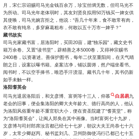
月，宋仁宗诏赐司马光金钱百余万，珍宝丝绸无数，但司马光不
为所动。司马光年老体弱时，其友刘贤良拟用50万钱买一婢女供
其使唤，司马光婉言拒之，他说：“吾几十年来，食不敢常有肉，
衣不敢有纯帛，多穿麻葛粗布，何敢以五十万市一婢乎？”
藏书故实
司马光家藏书富，居洛阳时，买田20亩，建“独乐园”，藏文史书
籍万余卷。又置“读书堂”，辟精善之本5000卷，又得神宗赐书
2400卷，以资著述。善保护图书，每年二伏至重阳间，在天气晴
朗之日，设案以曝书籍。桌案洁净，铺以茵缛，然户端坐看书。
阅书时，不以空手捧书，唯恐手汗渍湿。藏书几十年，其书仍新
如手未触一样。
洛阳耆英会
司马光退居洛阳后，和文彦博、富弼等十三人，仰慕
白居易
九
老会的旧事，便会集洛阳的卿大夫年龄大、德行高尚的人，他认
为洛阳风俗重年龄不重官职大小，便在资圣院建了“耆英堂”，称
为“洛阳耆英会”，让闽人郑奂在其中画像。当时富弼七十九岁，
文彦博与司封郎席汝言都已经七十七岁，朝议大夫王尚恭七十六
岁，太常少卿赵丙、秘书监刘几、卫州防御使冯行己都已七十五