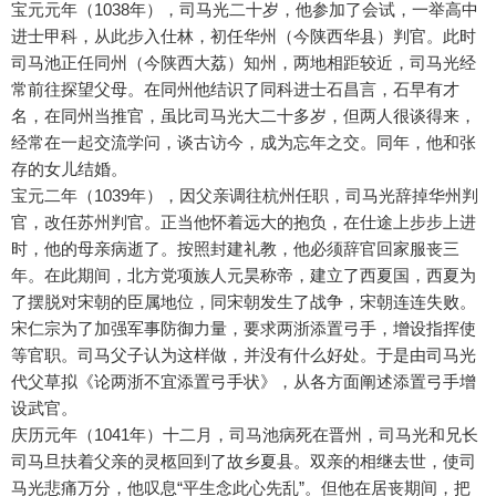
宝元元年（1038年），司马光二十岁，他参加了会试，一举高中
进士甲科，从此步入仕林，初任华州（今陕西华县）判官。此时
司马池正任同州（今陕西大荔）知州，两地相距较近，司马光经
常前往探望父母。在同州他结识了同科进士石昌言，石早有才
名，在同州当推官，虽比司马光大二十多岁，但两人很谈得来，
经常在一起交流学问，谈古访今，成为忘年之交。同年，他和张
存的女儿结婚。
宝元二年（1039年），因父亲调往杭州任职，司马光辞掉华州判
官，改任苏州判官。正当他怀着远大的抱负，在仕途上步步上进
时，他的母亲病逝了。按照封建礼教，他必须辞官回家服丧三
年。在此期间，北方党项族人元昊称帝，建立了西夏国，西夏为
了摆脱对宋朝的臣属地位，同宋朝发生了战争，宋朝连连失败。
宋仁宗为了加强军事防御力量，要求两浙添置弓手，增设指挥使
等官职。司马父子认为这样做，并没有什么好处。于是由司马光
代父草拟《论两浙不宜添置弓手状》，从各方面阐述添置弓手增
设武官。
庆历元年（1041年）十二月，司马池病死在晋州，司马光和兄长
司马旦扶着父亲的灵柩回到了故乡夏县。双亲的相继去世，使司
马光悲痛万分，他叹息“平生念此心先乱”。但他在居丧期间，把