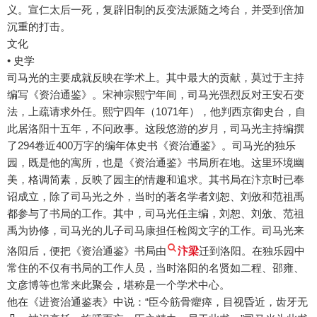
义。宣仁太后一死，复辟旧制的反变法派随之垮台，并受到倍加
沉重的打击。
文化
• 史学
司马光的主要成就反映在学术上。其中最大的贡献，莫过于主持
编写《资治通鉴》。宋神宗熙宁年间，司马光强烈反对王安石变
法，上疏请求外任。熙宁四年（1071年），他判西京御史台，自
此居洛阳十五年，不问政事。这段悠游的岁月，司马光主持编撰
了294卷近400万字的编年体史书《资治通鉴》。司马光的独乐
园，既是他的寓所，也是《资治通鉴》书局所在地。这里环境幽
美，格调简素，反映了园主的情趣和追求。其书局在汴京时已奉
诏成立，除了司马光之外，当时的著名学者刘恕、刘攽和范祖禹
都参与了书局的工作。其中，司马光任主编，刘恕、刘攽、范祖
禹为协修，司马光的儿子司马康担任检阅文字的工作。司马光来
洛阳后，便把《资治通鉴》书局由
汴梁
迁到洛阳。在独乐园中
常住的不仅有书局的工作人员，当时洛阳的名贤如二程、邵雍、
文彦博等也常来此聚会，堪称是一个学术中心。
他在《进资治通鉴表》中说：“臣今筋骨癯瘁，目视昏近，齿牙无