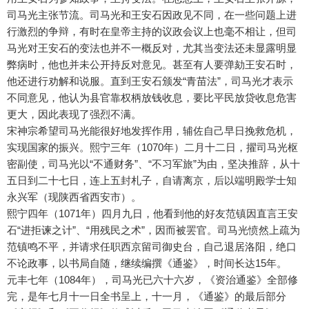
司马光主张节流。司马光和王安石因政见不同，在一些问题上进
行激烈的争辩，有时在皇帝主持的议政会议上也毫不相让，但司
马光对王安石的变法也并不一概反对，尤其当变法还未显露明显
弊病时，他也并未公开持反对意见。甚至有人要弹劾王安石时，
他还进行劝解和说服。直到王安石颁发“青苗法”，司马光才表示
不同意见，他认为县官靠权柄放钱收息，要比平民放贷收息危害
更大，因此表现了强烈不满。
宋神宗希望司马光能很好地发挥作用，辅佐自己早日挽救危机，
实现国家的振兴。熙宁三年（1070年）二月十二日，擢司马光枢
密副使，司马光以“不通财务”、“不习军旅”为由，坚决推辞，从十
五日到二十七日，连上五封札子，自请离京，后以端明殿学士知
永兴军（现陕西省西安市）。
熙宁四年（1071年）四月九日，他看到他的好友范镇因直言王安
石“进拒谏之计”、“用残民之术”，因而被罢官。司马光愤然上疏为
范镇鸣不平，并请求任职西京留司御史台，自己退居洛阳，绝口
不论政事，以书局自随，继续编撰《通鉴》，时间长达15年。
元丰七年（1084年），司马光已六十六岁，《资治通鉴》全部修
完，是年七月十一日全书呈上，十一月，《通鉴》的最后部分