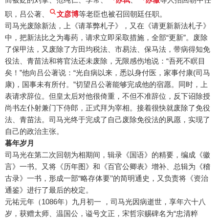
职，吕公著、
文彦博
等老臣也被召回朝廷任职。
司马光废除新法，上《请革弊札子》，又在《请更新新法札子》
中，把新法比之为毒药，请求立即采取措施，全部“更新”。废除
了保甲法，又废除了方田均税法、市易法、保马法，带病得知免
役法、青苗法和将官法还未废除，无限感伤地说：“吾死不瞑目
矣！”他向吕公著说：“光自病以来，悉以身付医，家事付康(司马
康)，国事未有所付。”切望吕公著能够完成他的宿愿。同时，上
表请求辞位。但皇太后对他很倚重，不但不准辞位，反下诏除授
尚书左仆射兼门下侍郎，正式拜为宰相。接着很快就废除了免役
法、青苗法。司马光终于完成了自己废除免役法的夙愿，实现了
自己的政治主张。
暮年岁月
司马光在第二次回朝为相期间，辑录《国语》的精要，编成《徽
言》一书。又将《历年图》和《百官公卿表》增补、总辑为《稽
古录》一书，形成一部“略存体要’’的简明通史，又负责将《资治
通鉴》进行了最后的校定。
元祐元年（1086年）九月初一 ，司马光因病逝世，享年六十八
岁，获赠太师、温国公，谥号文正，宋哲宗赐碑名为“忠清粹