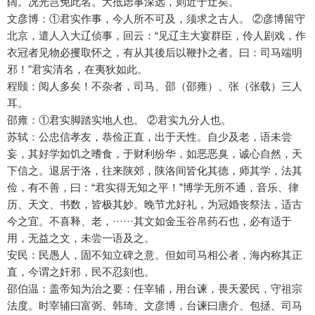
阔。况光岂免此名。大抵虑事深远，则近于迂矣。
文彦博：①君实作事，今人所不可及，须求之古人。 ②彦博留守
北京，遣人入大辽侦事，回云：“见辽主大宴群臣，伶人剧戏，作
衣冠者见物必攫取怀之，有从其後后以鞭扑之者。曰：司马端明
邪！”君实清名，在夷狄如此。
程颐：阅人多矣！不杂者，司马、邵（邵雍）、张（张载）三人
耳。
邵雍：①君实脚踏实地人也。 ②君实九分人也。
苏轼：公忠信孝友，恭俭正直，出于天性。自少及老，语未尝
妄，其好学如饥之嗜食，于财利纷华，如恶恶臭，诚心自然，天
下信之。退居于洛，往来陕郊，陕洛间皆化其德，师其学，法其
俭，有不善，曰：“君实得无知之平！”博学无所不通，音乐、律
历、天文、书数，皆极其妙。晚节尤好礼，为冠婚丧祭法，适古
今之宜。不喜释、老，······其文如金玉谷帛药石也，必有适于
用，无益之文，未尝一语及之。
安民：民愚人，固不知立碑之意。但如司马相公者，海内称其正
直，今谓之奸邪，民不忍刻也。
邵伯温：盖帝知为治之要：任宰辅，用台谏，畏天爱民，守祖宗
法度。时宰辅曰富弼、韩琦、文彦博，台谏曰唐介、包拯、司马