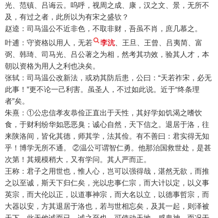
光、范镇、吕诲云。呜呼，视周之成、康，汉之文、景，无所不
及，有过之者，此所以为有宋之盛欤？
赵逵：司马温公不近非色，不取非财，吾虽不肖，庶几慕之。
叶逋：守资格以用人，无若
李沆
、王旦、王曾、吕夷简、富
弼、韩琦、司马光、吕公著之为相，然考其功效，验其人才，本
朝以资格为用人之利也决矣。
张轼：司马温公改新法，或劝其防后患，公曰：“天若祚宋，必无
此事！”更不论一己利害。虽圣人，不过如此说。近于“终条理
者”矣。
朱熹：①公忠信孝友恭俭正直出于天性，其好学如饥渴之嗜饮
食，于财利纷华如恶恶臭；诚心自然，天下信之。退居于洛，往
来陕洛间，皆化其德，师其学，法其俭。有不善曰：君实得无知
乎！博学无所不通。 ②温公可谓智仁勇。他那治国救世处，是甚
次第！其规模稍大，又有学问。其人严而正。
王称：君子之用世也，惟人心，岂可以强得哉，湛然无欲，而推
之以至诚，斯天下归仁矣，光以忠事仁宗，而大计以定，以义事
英宗，而大伦以正，以道事神宗，而大名以立，以德事哲宗，而
大器以安，方其退居于洛也，若与世相忘矣，及其一起，则泽被
天下，此无他诚而已，诚之至也，可使动天地、感鬼神，而况于