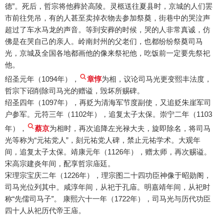
德”。死后，哲宗将他葬於高陵。灵柩送往夏县时，京城的人们罢
市前往凭吊，有的人甚至卖掉衣物去参加祭奠，街巷中的哭泣声
超过了车水马龙的声音。等到安葬的时候，哭的人非常真诚，仿
佛是在哭自己的亲人。岭南封州的父老们，也都纷纷祭奠司马
光，京城及全国各地都画他的像来祭祀他，吃饭前一定要先祭祀
他。
绍圣元年（1094年），
章惇
为相，议论司马光更变熙丰法度，
哲宗下诏削除司马光的赠谥，毁坏所赐碑。
绍圣四年（1097年），再贬为清海军节度副使，又追贬朱崖军司
户参军。元符三年（1102年），追复太子太保。崇宁二年（1103
年），
蔡京
为相时，再次追降左光禄大夫，旋即除名，将司马
光等称为“元祐党人”，刻元祐党人碑，禁止元祐学术。大观年
间，追复太子太保。靖康元年（1126年），赠太师，再次赐谥。
宋高宗建炎年间，配享哲宗庙廷。
宋理宗宝庆二年（1226年），理宗图二十四功臣神像于昭勋阁，
司马光位列其中。咸淳年间，从祀于孔庙。明嘉靖年间，从祀时
称“先儒司马子”。 康熙六十一年（1722年），司马光与历代功臣
四十人从祀历代帝王庙。