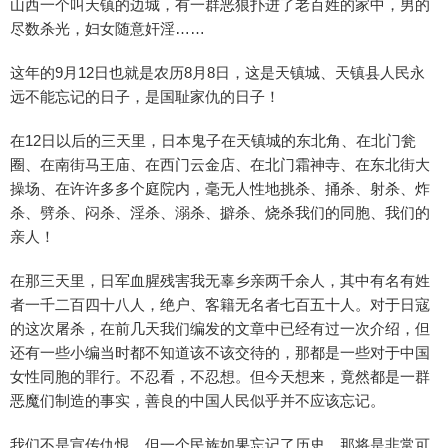
山西一个叫天镇的边城，有一群恶狼扑进了老百姓的家中，男的
尽数杀光，妇女随意奸淫……
这年的9月12日也就是农历8月8日，这是天镇城、天镇县人民永
远不能忘记的日子，是国耻家仇的日子！
在12日以后的三天里，日本鬼子在天镇城的东北角、在北门瓮
圈、在南街马王庙、在西门云金店、在北门霜神寺、在东北街大
操场、在许许多多个庭院内，毫无人性地挑杀、捅杀、射杀、炸
杀、劈杀、闷杀、淫杀、溺杀、擗杀、烧杀我们的同胞、我们的
亲人！
在那三天里，日军血腥残害我无辜乡亲两千余人，其中有名有姓
者一千二百四十八人，绝户、客籍无名者七百五十人。对于日寇
的这次屠杀，在前几天我们编发的文章中已经有过一次介绍，但
还有一些小编当时都不知道该不该交待的，那都是一些对于中国
女性同胞的罪行。不忍看，不忍想。但今天想来，竟然都是一群
恶魔们制造的事实，善良的中国人民似乎并不应该忘记。
我们不是宣传仇恨，但一个民族如果忘记了历史，那将是非常可