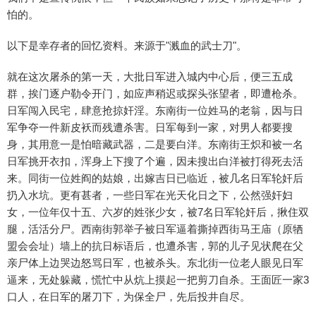
怕的。
以下是幸存者的回忆资料。来源于"溅血的武士刀"。
就在这次屠杀的第一天，大批日军进入城内中心后，便三五成
群，挨门逐户勒令开门，如应声稍迟或探头张望者，即遭枪杀。
日军闯入民宅，肆意抢掠奸淫。东南街一位姓马的老翁，因与日
军争夺一件新皮袄而残遭杀害。日军每到一家，对男人都要搜
身，其用意一是怕暗藏武器，二是要白洋。东南街王炽和被一名
日军挑开衣扣，浑身上下搜了个遍，因未搜出白洋被打得死去活
来。同街一位姓阎的姑娘，出嫁吉日已临近，被几名日军轮奸后
扔入水坑。更有甚者，一些日军在光天化日之下，公然强奸妇
女，一位年仅十五、六岁的姓张少女，被7名日军轮奸后，揪住双
腿，活活分尸。西南街郭举子被日军逼着撕掉西街马王庙（原牺
盟会会址）墙上的抗日标语后，也遭杀害，郭的儿子见状爬在父
亲尸体上边哭边怒骂日军，也被杀头。东北街一位老人眼见日军
逼来，无处躲藏，慌忙中从炕上摸起一把剪刀自杀。王面匠一家3
口人，在日军的屠刀下，为保全尸，先后投井自尽。