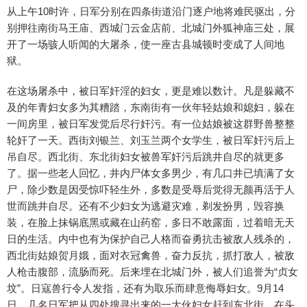
从上午10时许，日军分别在四条街道沿门逐户地将难民驱出，分
别押往南街马王庙、西城门云金店前、北城门外狐神庙三处，展
开了一场骇人听闻的大屠杀，使一座古县城顿时变成了人间地
狱。
在这场屠杀中，被日军奸淫的妇女，更是难以数计。凡是躲藏不
及的年青妇女多为其糟踏，东南街有一伙年轻姑娘和媳妇，躲在
一间房里，被日军发觉后尽行奸污。有一位姑娘被这群野兽整整
轮奸了一天。西街刘银兰、刘玉兰两个女学生，被日军奸污后上
吊自尽。西北街、东北街妇女被兽军奸污后跳井自尽的就更多
了。据一些老人回忆，井内尸体女多男少，有几口井已填满了女
尸，除少数是因受惊吓轻生外，多数是受辱后觉得无颜再活于人
世而跳井自尽。还有不少妇女为逃避灾难，剃发扮男，毁容换
装，在脸上抹锅底黑或藏在山药窑，多日不敢露面，过着暗无天
日的生活。内中也有为保护自己人格而奋勇抗击被敌人残杀的，
西北街姑娘贺月娥，面对衣冠禽兽，奋力反抗，抓打敌人，被敌
人枪击腹部，流肠而死。后来埋在北城门外，被人们追誉为“贞女
坟”。日寇兽行令人发指，还有为取乐而肆意侮辱妇女。9月14
日，几名日军把从四处搜寻出来的一大伙妇女赶到东北街，在头