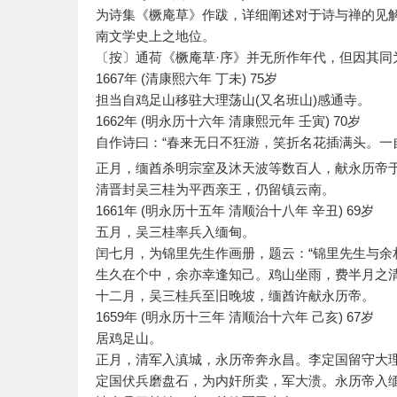
为诗集《橛庵草》作跋，详细阐述对于诗与禅的见
南文学史上之地位。
〔按〕通荷《橛庵草·序》并无所作年代，但因其同
1667年 (清康熙六年 丁未) 75岁
担当自鸡足山移驻大理荡山(又名班山)感通寺。
1662年 (明永历十六年 清康熙元年 壬寅) 70岁
自作诗曰：“春来无日不狂游，笑折名花插满头。一
正月，缅酋杀明宗室及沐天波等数百人，献永历帝
清晋封吴三桂为平西亲王，仍留镇云南。
1661年 (明永历十五年 清顺治十八年 辛丑) 69岁
五月，吴三桂率兵入缅甸。
闰七月，为锦里先生作画册，题云：“锦里先生与
生久在个中，余亦幸逢知己。鸡山坐雨，费半月之清
十二月，吴三桂兵至旧晚坡，缅酋许献永历帝。
1659年 (明永历十三年 清顺治十六年 己亥) 67岁
居鸡足山。
正月，清军入滇城，永历帝奔永昌。李定国留守大
定国伏兵磨盘石，为内奸所卖，军大溃。永历帝入