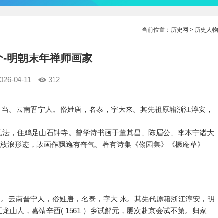
当前位置：
历史网
>
历史人物
介-明朝末年禅师画家
026-04-11
312
荷，字担当。云南晋宁人。俗姓唐，名泰，字大来。其先祖原籍浙江淳安，
弘法，住鸡足山石钟寺。曾学诗书画于董其昌、陈眉公、李本宁诸大
，放浪形迹，故画作飘逸有奇气。著有诗集《翛园集》《橛庵草》
字担当。云南晋宁人，俗姓唐，名泰，字大 来。其先代原籍浙江淳安，明
山人，嘉靖辛酉( 1561 ）乡试解元，屡次赴京会试不第。归家