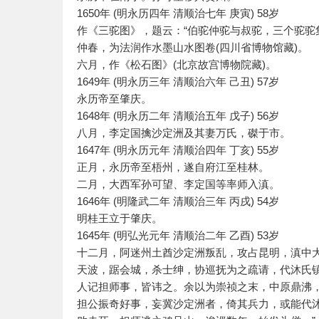
1650年 (明永历四年 清顺治七年 庚寅) 58岁
作《三驼图》，题云：“伯驼仲驼与叔驼，三个驼驼
仲春，为法润作水墨山水图卷(四川省博物馆藏)。
六月，作《松石图》(北京故宫博物院藏)。
1649年 (明永历三年 清顺治六年 己丑) 57岁
永历帝至肇庆。
1648年 (明永历二年 清顺治五年 戊子) 56岁
八月，李定国擒沙定洲及其妻万氏，磔于市。
1647年 (明永历元年 清顺治四年 丁亥) 55岁
正月，永历帝至梧州，遂自府江至桂林。
二月，大西军孙可望、李定国等率师入滇。
1646年 (明隆武二年 清顺治三年 丙戌) 54岁
明桂王立于肇庆。
1645年 (明弘光元年 清顺治二年 乙酉) 53岁
十二月，阿迷州土酋沙定洲叛乱，攻占昆明，滇中大
天波，踞会城，杀士绅，协巡抚为之疏请，代沐氏
人记担师事，皆讳之。余以为崇祯之末，中原鼎沸
担公振奇好事，妄冀沙定洲者，倚其兵力，或能代沐