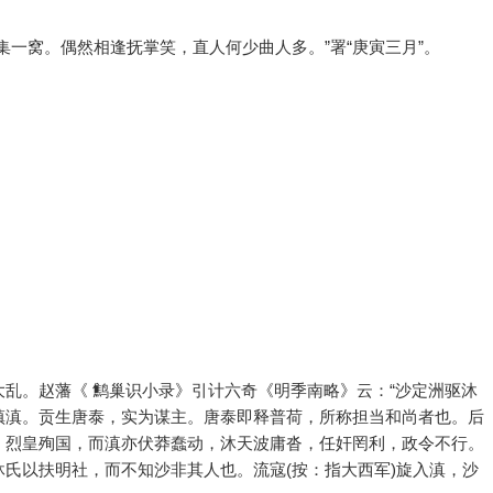
集一窝。偶然相逢抚掌笑，直人何少曲人多。”署“庚寅三月”。
乱。赵藩《 鹪巢识小录》引计六奇《明季南略》云：“沙定洲驱沐
镇滇。贡生唐泰，实为谋主。唐泰即释普荷，所称担当和尚者也。后
，烈皇殉国，而滇亦伏莽蠢动，沐天波庸沓，任奸罔利，政令不行。
氏以扶明社，而不知沙非其人也。流寇(按：指大西军)旋入滇，沙