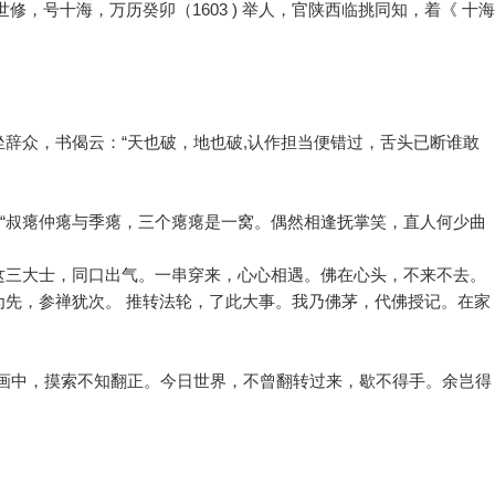
，号十海，万历癸卯（1603 ) 举人，官陕西临挑同知，着《 十海
。
辞众，书偈云：“天也破，地也破,认作担当便错过，舌头已断谁敢
：“叔瘪仲瘪与季瘪，三个瘪瘪是一窝。偶然相逢抚掌笑，直人何少曲
“这三大士，同口出气。一串穿来，心心相遇。佛在心头，不来不去。
为先，参禅犹次。 推转法轮，了此大事。我乃佛茅，代佛授记。在家
纸画中，摸索不知翻正。今日世界，不曾翻转过来，歇不得手。余岂得