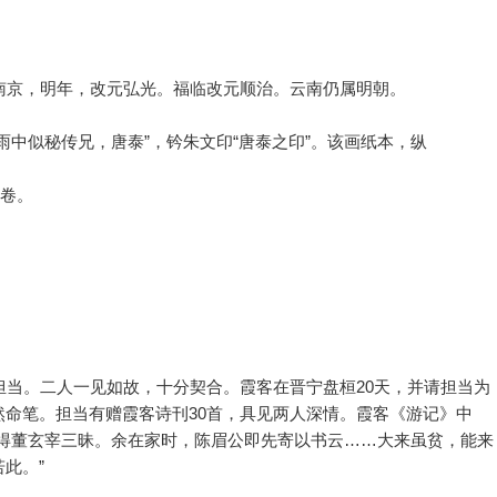
南京，明年，改元弘光。福临改元顺治。云南仍属明朝。
雨中似秘传兄，唐泰”，钤朱文印“唐泰之印”。该画纸本，纵
》卷。
担当。二人一见如故，十分契合。霞客在晋宁盘桓20天，并请担当为
命笔。担当有赠霞客诗刊30首，具见两人深情。霞客《游记》中
具得董玄宰三昧。余在家时，陈眉公即先寄以书云……大来虽贫，能来
此。”