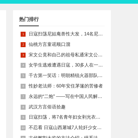
热门排行
日寇扫荡尼姑庵兽性大发，14名尼姑遭玷污后集体自焚
仙桃方言童谣顺口溜
宋文公竟和自己的祖母私通宋文公是如何死的
女学生逃难遭遇日寇，30多人在一所小校里被集体奸淫
千古第一笑话：明朝精锐火器部队亡于一只'鸡'
性妙老法师：60年安住茅篷的苦修者
永远的“二炮” ——写在中国人民解放军火箭军组建之际
武汉方言俗语拾趣
日寇扫荡，将7名青年妇女剥光衣裤在庙前糟蹋
不忍看 日寇山西屠城7人轮奸少女后揪双腿活活分尸
古代阉割太监的方法介绍：绳系法与揉捏法