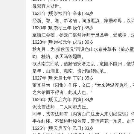
母郭宜人逝世。
1631年 (明崇祯四年 辛未) 39岁
经浙、鄂、湘、黔诸省，间道返滇，家居奉母，以
1630年 (明崇祯三年 庚午) 38岁
至浙江会稽，参云门湛然禅师于显圣寺，受戒律，
1628年 (明崇祯元年 戊辰) 36岁
秋九月，为“振侯盟兄”画设色山水卷并草书《前赤壁
昀、桂坫、李天马等题跋。
欲从南京回滇，值黔省安奢之乱，道阻不能归，便绕
是年，由湖北、湖南、贵州辗转回滇。
1627年 (明天启七年 丁卯) 35岁
董其昌为《园集》作序，文曰：“大来诗温淳典雅
之六馆而不得者，此其人也。”
1626年 (明天启六年 丙寅) 34岁
识苍雪法师，二人同游虎丘。
同年，苍雪法师有《丙寅白门送唐大来明经应试》
半在红楼。不禁桃叶频催渡，暂借芦花一系舟。走马
1625年 (明天启五年 乙丑) 33岁