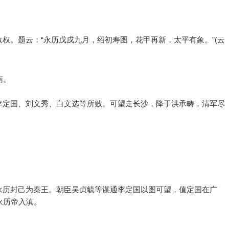
权。题云：“永历戊戌九月，绍初寿图，花甲再新，太平有象。”(云
南。
李定国、刘文秀、白文选等所败。可望走长沙，降于洪承畴，清军尽
永历封己为秦王。朝臣吴贞毓等谋通李定国以图可望，值定国在广
永历帝入滇。