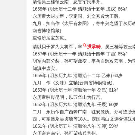
清命吴三桂镇云南，总管军民事务。
1658年 (明永历十二年 清顺治十五年 戊戌) 66岁
永历帝大封功臣，李定国、刘文秀皆为王爵。
九月，担当作《太平有象图》，寄中兴之望于永历政
南省博物馆藏)
重修所居宝莲庵。
清以贝子罗为大将军，率
洪承畴
、吴三桂等攻云
1657年 (明永历十一年 清顺治十四年 丁酉) 65岁
明军内部分裂，孙可望叛变，率兵自黔攻云南，为
知滇中虚实。
1655年 (明永历九年 清顺治十二年 乙未) 63岁
九月，作《文殊》立轴(云南省博物馆藏)。
1653年 (明永历七年 清顺治十年 癸巳) 61岁
永历帝驻跸昆明，以五华山为行宫。
1652年 (明永历六年 清顺治九年 壬辰) 60岁
二月，永历帝自广西奔广南，驻安笼所。孙可望胁
西，可望遂杀吴贞毓等18人。定国与白文选合谋送
1651年 (明永历五年 清顺治八年 辛卯) 59岁
永历帝在南宁。孙可望移兵贵州。