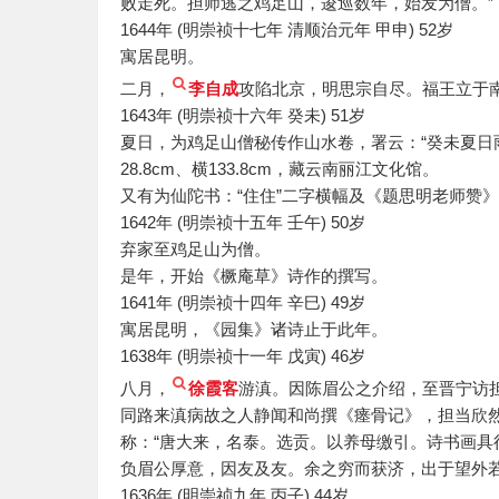
败走死。担师逃之鸡足山，逡巡数年，始发为僧。”
1644年 (明崇祯十七年 清顺治元年 甲申) 52岁
寓居昆明。
二月，
李自成
攻陷北京，明思宗自尽。福王立于
1643年 (明崇祯十六年 癸未) 51岁
夏日，为鸡足山僧秘传作山水卷，署云：“癸未夏日
28.8cm、横133.8cm，藏云南丽江文化馆。
又有为仙陀书：“住住”二字横幅及《题思明老师赞
1642年 (明崇祯十五年 壬午) 50岁
弃家至鸡足山为僧。
是年，开始《橛庵草》诗作的撰写。
1641年 (明崇祯十四年 辛巳) 49岁
寓居昆明，《园集》诸诗止于此年。
1638年 (明崇祯十一年 戊寅) 46岁
八月，
徐霞客
游滇。因陈眉公之介绍，至晋宁访
同路来滇病故之人静闻和尚撰《瘗骨记》，担当欣然
称：“唐大来，名泰。选贡。以养母缴引。诗书画
负眉公厚意，因友及友。余之穷而获济，出于望外若
1636年 (明崇祯九年 丙子) 44岁