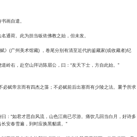
诗书画自遣。
法名通荷。此为担当皈依佛教之始，但未发。
赋》(广州美术馆藏) ，卷尾分别有清至近代的鉴藏家(或收藏者)纪
道岭右，赴空山拜访陈眉公，曰：“友天下士，方自此始。”
，不必赋帝京而有四杰之藻；不必赋前后出塞而有少陵之法。曩予所求
诗曰：“如君才思自风流，山色江南已尽游。痛饮几回当白月，好诗多
长安春雪遍，到时应换黑貂裘。”