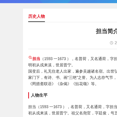
历史人物
担当简
2
担当
（1593 一1673 ），名普荷，又名通
明初从戎来滇，世居晋宁。
国变后，礼无住老人出家，遍参吴越诸名宿。出世
家门下，有诗、书、画“三绝”之誉。为人志存气节
《罔措斋联语》《杂偈》《拈花颂》等。
人物生平
担当（1593 一1673 ），名普荷，又名通荷，
初从戎来滇，世居晋宁。祖父名尧官，字廷俊，号五龙