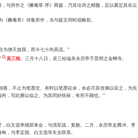
解，与所作之《橛庵草·序》两篇，乃其论诗之精髓，足以奠定其在云
为《橛庵草》诗集所作，当与跋文同时或略前。
自为僧天放我，而今七十尚风流。”
于
吴三桂
。三月十八日，吴三桂缢杀永历帝于昆明之金蝉寺。
余相善，不止为笔墨交。有时以笔墨征余，余必尽其伎俩以应之，为先
闲，写此册以似之。为其同好纸裱，有所不顾也。”
理，白文选率残部来会，与清军战，复败。二月，永历帝走腾冲。李
缅甸，与李定国、白文选等失去联系。