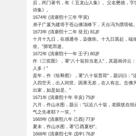
后，闭门著书，有《 五龙山人集》。父名懋德，字世修
诗集》。
1674年 (清康熙十三年 甲寅)
弟子广厦为建塔于苍山佛顶峰下，天台冯为撰塔铭
1673年 (清康熙十二年 癸丑) 81岁
十月十九日，在感通寺，染微疾。十九日晨起，端坐
坐。”掷笔而逝。
1672年 (清康熙十一年 壬子) 80岁
作《三驼图》，署“八十翁担当老人”，其题画诗云
人多！”
是年，作《绘释图》，署“八十翁普荷”，题识曰：
入四空天，出人间世。因果无差，在人有志。念佛
出家，如是如是。”
1671年 (清康熙十年 辛亥) 79岁
六月，作山水图，题云：“以近八十翁，老眼犹在
气之先者耶？一笑。”
1669年 (清康熙八年 己酉) 77岁
夏末，作山水图，署“己酉夏杪”。
1668年 (清康熙七年 戊申) 76岁