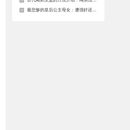
最悲惨的皇后公主母女：遭强奸还被卖为奴