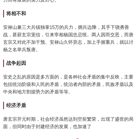
将相不和
安禄山兼三大兵镇独掌15万的兵力，拥兵边陲，其手下骁勇善
战，甚获玄宗宠信，引来宰相杨国忠忌恨。两人因而交恶，而唐
玄宗又对此不加干预。安禄山久怀异志，加上手握重兵，就以讨
杨之名举兵叛唐。
战争起因
安史之乱的原因是多方面的，是各种社会矛盾的集中反映，主要
包括统治阶级和人民的矛盾，统治者内部的矛盾，民族矛盾以及
中央和地方割据势力的矛盾等等。
经济矛盾
唐玄宗开元时期，社会经济虽然达到空前繁荣，出现了盛世的局
面，但同时由于封建经济的发展，也加速了