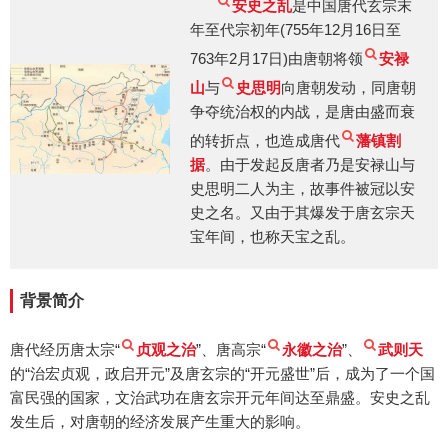
安史之乱
是中国唐代玄宗末
年至代宗初年(755年12月16日至
763年2月17日)由唐朝将领
安禄
山
与
史思明
向唐朝发动，同唐朝
争夺统治权的内战，是唐由盛而衰
的转折点，也造成唐代
藩镇割
据
。由于发起反唐者乃是安禄山与
史思明二人为主，故事件被冠以安
史之名。又由于其爆发于唐玄宗天
宝年间，也称天宝之乱。
背景简介
唐代经历唐太宗“
贞观之治
”、唐高宗“
永徽之治
”、
武则天
的“治宏贞观，政启开元”及唐玄宗的“开元盛世”后，成为了一个国
富民强的国家，文治武功在唐玄宗开元年间达至鼎盛。安史之乱
发生后，对唐朝的经济发展产生重大的影响。