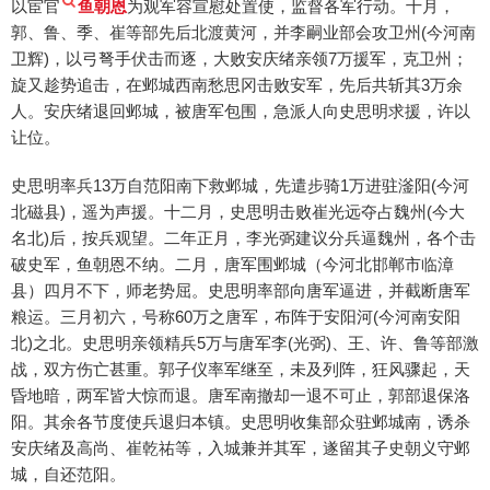
以宦官
鱼朝恩
为观军容宣慰处置使，监督各军行动。十月，
郭、鲁、季、崔等部先后北渡黄河，并李嗣业部会攻卫州(今河南
卫辉)，以弓弩手伏击而逐，大败安庆绪亲领7万援军，克卫州；
旋又趁势追击，在邺城西南愁思冈击败安军，先后共斩其3万余
人。安庆绪退回邺城，被唐军包围，急派人向史思明求援，许以
让位。
史思明率兵13万自范阳南下救邺城，先遣步骑1万进驻滏阳(今河
北磁县)，遥为声援。十二月，史思明击败崔光远夺占魏州(今大
名北)后，按兵观望。二年正月，李光弼建议分兵逼魏州，各个击
破史军，鱼朝恩不纳。二月，唐军围邺城（今河北邯郸市临漳
县）四月不下，师老势屈。史思明率部向唐军逼进，并截断唐军
粮运。三月初六，号称60万之唐军，布阵于安阳河(今河南安阳
北)之北。史思明亲领精兵5万与唐军李(光弼)、王、许、鲁等部激
战，双方伤亡甚重。郭子仪率军继至，未及列阵，狂风骤起，天
昏地暗，两军皆大惊而退。唐军南撤却一退不可止，郭部退保洛
阳。其余各节度使兵退归本镇。史思明收集部众驻邺城南，诱杀
安庆绪及高尚、崔乾祐等，入城兼并其军，遂留其子史朝义守邺
城，自还范阳。