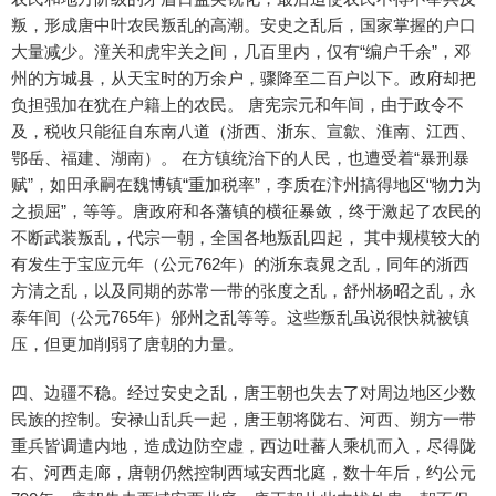
叛，形成唐中叶农民叛乱的高潮。安史之乱后，国家掌握的户口
大量减少。潼关和虎牢关之间，几百里内，仅有“编户千余”，邓
州的方城县，从天宝时的万余户，骤降至二百户以下。政府却把
负担强加在犹在户籍上的农民。 唐宪宗元和年间，由于政令不
及，税收只能征自东南八道（浙西、浙东、宣歙、淮南、江西、
鄂岳、福建、湖南）。 在方镇统治下的人民，也遭受着“暴刑暴
赋”，如田承嗣在魏博镇“重加税率”，李质在汴州搞得地区“物力为
之损屈”，等等。唐政府和各藩镇的横征暴敛，终于激起了农民的
不断武装叛乱，代宗一朝，全国各地叛乱四起， 其中规模较大的
有发生于宝应元年（公元762年）的浙东袁晁之乱，同年的浙西
方清之乱，以及同期的苏常一带的张度之乱，舒州杨昭之乱，永
泰年间（公元765年）邠州之乱等等。这些叛乱虽说很快就被镇
压，但更加削弱了唐朝的力量。
四、边疆不稳。经过安史之乱，唐王朝也失去了对周边地区少数
民族的控制。安禄山乱兵一起，唐王朝将陇右、河西、朔方一带
重兵皆调遣内地，造成边防空虚，西边吐蕃人乘机而入，尽得陇
右、河西走廊，唐朝仍然控制西域安西北庭，数十年后，约公元