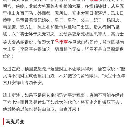
明宫。傍晚，龙武大将军陈玄礼整编六军，多赏赐钱财，从马厩
里挑出九百匹马，外面都一无所知。安史大军日渐逼近，乙未日
黎明，皇帝带着贵妃姐妹、皇子、皇孙、公主、妃子、杨国忠、
韦见素、魏方进、陈玄礼和近侍从延秋门出逃。后来行到马嵬
坡，六军将士终于忍无可忍，发动兵变杀死杨国忠等人，高力士
等人缢杀杨贵妃，旋即太子
李亨
在灵武自行即位，尊李隆基为
太上皇（李隆基在得知这一切后相当无奈，毕竟不是自己愿意退
位的）
经过左藏，杨国忠想毁掉这些财宝不让贼兵得到，唐玄宗说：“贼
兵得不到财宝就会搜刮百姓，不如把它们留给贼兵。”天宝十五年
六月安禄山占领长安。
综上所述，如果不是唐玄宗想迅速平定乱事，唐朝不可能在经过
了六七年而且又是付出了如此大的代价才将安史之乱镇压下去，
他最终的退位也是咎由自取、自食其果！
马嵬兵变