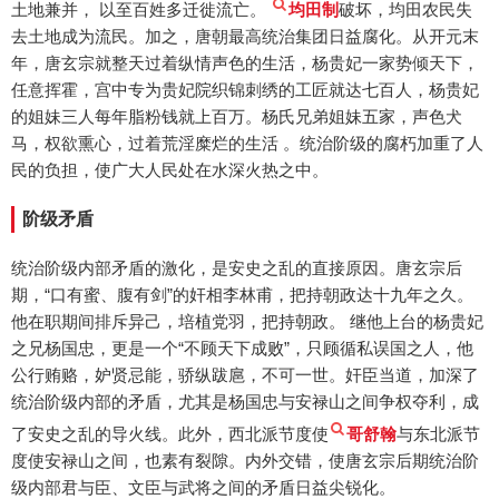
土地兼并， 以至百姓多迁徙流亡。
均田制
破坏，均田农民失
去土地成为流民。加之，唐朝最高统治集团日益腐化。从开元末
年，唐玄宗就整天过着纵情声色的生活，杨贵妃一家势倾天下，
任意挥霍，宫中专为贵妃院织锦刺绣的工匠就达七百人，杨贵妃
的姐妹三人每年脂粉钱就上百万。杨氏兄弟姐妹五家，声色犬
马，权欲熏心，过着荒淫糜烂的生活 。统治阶级的腐朽加重了人
民的负担，使广大人民处在水深火热之中。
阶级矛盾
统治阶级内部矛盾的激化，是安史之乱的直接原因。唐玄宗后
期，“口有蜜、腹有剑”的奸相李林甫，把持朝政达十九年之久。
他在职期间排斥异己，培植党羽，把持朝政。 继他上台的杨贵妃
之兄杨国忠，更是一个“不顾天下成败”，只顾循私误国之人，他
公行贿赂，妒贤忌能，骄纵跋扈，不可一世。奸臣当道，加深了
统治阶级内部的矛盾，尤其是杨国忠与安禄山之间争权夺利，成
了安史之乱的导火线。此外，西北派节度使
哥舒翰
与东北派节
度使安禄山之间，也素有裂隙。内外交错，使唐玄宗后期统治阶
级内部君与臣、文臣与武将之间的矛盾日益尖锐化。