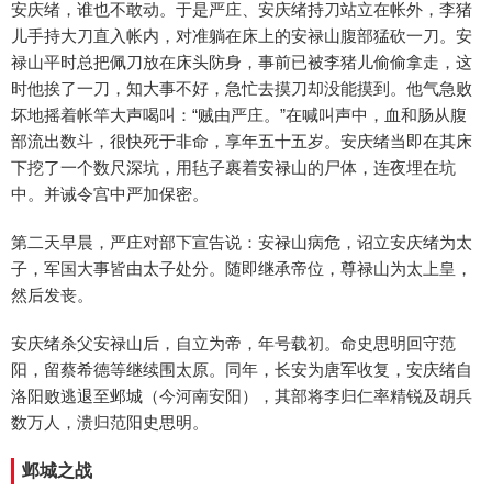
安庆绪，谁也不敢动。于是严庄、安庆绪持刀站立在帐外，李猪
儿手持大刀直入帐内，对准躺在床上的安禄山腹部猛砍一刀。安
禄山平时总把佩刀放在床头防身，事前已被李猪儿偷偷拿走，这
时他挨了一刀，知大事不好，急忙去摸刀却没能摸到。他气急败
坏地摇着帐竿大声喝叫：“贼由严庄。”在喊叫声中，血和肠从腹
部流出数斗，很快死于非命，享年五十五岁。安庆绪当即在其床
下挖了一个数尺深坑，用毡子裹着安禄山的尸体，连夜埋在坑
中。并诫令宫中严加保密。
第二天早晨，严庄对部下宣告说：安禄山病危，诏立安庆绪为太
子，军国大事皆由太子处分。随即继承帝位，尊禄山为太上皇，
然后发丧。
安庆绪杀父安禄山后，自立为帝，年号载初。命史思明回守范
阳，留蔡希德等继续围太原。同年，长安为唐军收复，安庆绪自
洛阳败逃退至邺城（今河南安阳），其部将李归仁率精锐及胡兵
数万人，溃归范阳史思明。
邺城之战