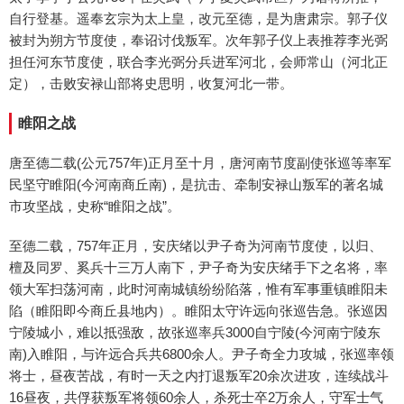
自行登基。遥奉玄宗为太上皇，改元至德，是为唐肃宗。郭子仪
被封为朔方节度使，奉诏讨伐叛军。次年郭子仪上表推荐李光弼
担任河东节度使，联合李光弼分兵进军河北，会师常山（河北正
定），击败安禄山部将史思明，收复河北一带。
睢阳之战
唐至德二载(公元757年)正月至十月，唐河南节度副使张巡等率军
民坚守睢阳(今河南商丘南)，是抗击、牵制安禄山叛军的著名城
市攻坚战，史称“睢阳之战”。
至德二载，757年正月，安庆绪以尹子奇为河南节度使，以归、
檀及同罗、奚兵十三万人南下，尹子奇为安庆绪手下之名将，率
领大军扫荡河南，此时河南城镇纷纷陷落，惟有军事重镇睢阳未
陷（睢阳即今商丘县地内）。睢阳太守许远向张巡告急。张巡因
宁陵城小，难以抵强敌，故张巡率兵3000自宁陵(今河南宁陵东
南)入睢阳，与许远合兵共6800余人。尹子奇全力攻城，张巡率领
将士，昼夜苦战，有时一天之内打退叛军20余次进攻，连续战斗
16昼夜，共俘获叛军将领60余人，杀死士卒2万余人，守军士气