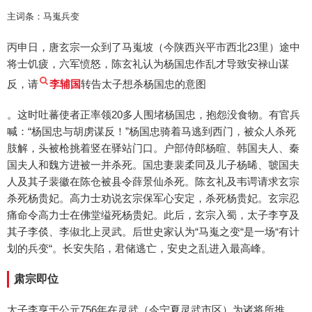
主词条：马嵬兵变
丙申日，唐玄宗一众到了马嵬坡（今陕西兴平市西北23里）途中
将士饥疲，六军愤怒，陈玄礼认为杨国忠作乱才导致安禄山谋
反，请
李辅国
转告太子想杀杨国忠的意图
。这时吐蕃使者正率领20多人围堵杨国忠，抱怨没食物。有官兵
喊：“杨国忠与胡虏谋反！”杨国忠骑着马逃到西门，被众人杀死
肢解，头被枪挑着竖在驿站门口。户部侍郎杨暄、韩国夫人、秦
国夫人和魏方进被一并杀死。国忠妻裴柔同及儿子杨晞、虢国夫
人及其子裴徽在陈仓被县令薛景仙杀死。陈玄礼及韦谔请求玄宗
杀死杨贵妃。高力士劝说玄宗保军心安定，杀死杨贵妃。玄宗忍
痛命令高力士在佛堂缢死杨贵妃。此后，玄宗入蜀，太子李亨及
其子李倓、李俶北上灵武。后世史家认为“马嵬之变“是一场“有计
划的兵变“。长安失陷，君储逃亡，安史之乱进入最高峰。
肃宗即位
太子李亨于公元756年在灵武（今宁夏灵武市区）为诸将所推，