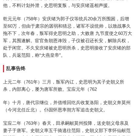
他，不料计划外泄，史思明复叛，与安庆绪遥相声援。
乾元元年（758年）安庆绪为郭子仪等统兵20余万所围困，后增
至60万，但由于肃宗的孱弱和猜忌，诸军不设统帅，以致战事久
拖不下，次年春，叛军得史思明之助，大败唐 九节度使之60万大
军，其围遂解。宦官鱼朝恩谗毁，子仪被召还长安，解除兵权，
处于闲官。不久安庆绪被史思明所杀，史思明接收了安庆绪的部
队，兵返范阳，称“大燕皇帝”。
乱事告终
上元二年（761年）三月，叛军内讧，史思明为其子史朝义所
杀，内部离心，屡为唐军所败。宝应元年（762
年）十月，唐代宗继位，并借维回纥兵收复洛阳，史朝义奔莫州
（今河北任丘北）。仆固怀恩率朔方军追击史朝义。
宝应二年（763年）春天，田承嗣献莫州投降，送史朝义母亲及
妻子于唐军。史朝义率五千骑逃往范阳，史朝义部下李怀仙献范