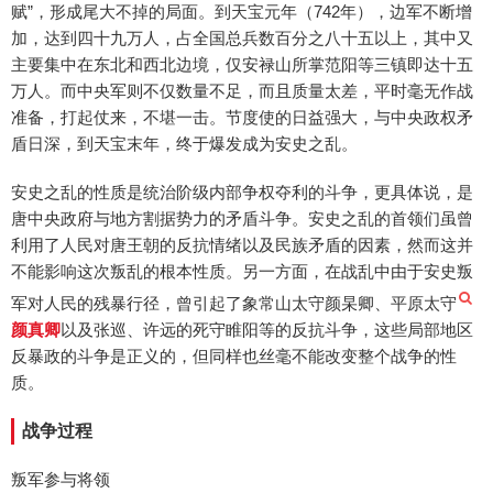
赋”，形成尾大不掉的局面。到天宝元年（742年），边军不断增
加，达到四十九万人，占全国总兵数百分之八十五以上，其中又
主要集中在东北和西北边境，仅安禄山所掌范阳等三镇即达十五
万人。而中央军则不仅数量不足，而且质量太差，平时毫无作战
准备，打起仗来，不堪一击。节度使的日益强大，与中央政权矛
盾日深，到天宝末年，终于爆发成为安史之乱。
安史之乱的性质是统治阶级内部争权夺利的斗争，更具体说，是
唐中央政府与地方割据势力的矛盾斗争。安史之乱的首领们虽曾
利用了人民对唐王朝的反抗情绪以及民族矛盾的因素，然而这并
不能影响这次叛乱的根本性质。另一方面，在战乱中由于安史叛
军对人民的残暴行径，曾引起了象常山太守颜杲卿、平原太守
颜真卿
以及张巡、许远的死守睢阳等的反抗斗争，这些局部地区
反暴政的斗争是正义的，但同样也丝毫不能改变整个战争的性
质。
战争过程
叛军参与将领