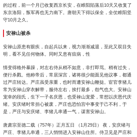
的过程，前一个月已收复西京长安，在睢阳陷落后10天又收复了
东京洛阳，叛军再也无力南下。唐朝天下得以保全，全仗睢阳坚
守10月之久。
安禄山被杀
安禄山原患有眼疾，自起兵以来，视力渐渐减退，至此又双目失
明，看不见任何物体。同时又患有疽病，性
情变得格外暴躁，对左右侍从稍不如意，非打即骂。稍有过失，
便行杀戮。他称帝后，常居深宫，诸将很少能面见他议事，都通
过严庄转达。严庄虽受亲重，也时而遭安禄山鞭挞。宦官李猪儿
常为安禄山穿衣解带，服侍左右，挨打最多，怨气也大。安禄山
宠幸的段氏，生下一子名庆恩，也受禄山宠爱，常想以庆恩代庆
绪。安庆绪时常担心被废，严庄也恐怕宫中事变于己不利，于
是，严庄与安庆绪、李猪儿串通一气，谋害安禄山。
唐肃宗至德二载（757年）正月五日 （1月29日） 夜，安庆绪与
严庄、李猪儿串通，三人悄悄进入安禄山住所。侍卫见是严庄和