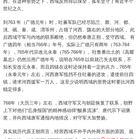
西。在这种形势之下，西域反而得以保全，孤军坚守了将近半个
世纪之久。
到763 年（广德元年）时，吐蕃军队已经尽陷兰、廓、河、都、
洮、岷、秦、成、渭等州，占领了河西、陇右的大部分地区 。此
后西域守军与内地的联系断绝，但仍然奉唐正朔，坚守西域。 有
广德四年（相当766年）年号。实际上广德只有两年（763-764
年），765年代宗改元永泰（765-766年）。吐鲁番出土的《高耀
墓志》仍然沿用广德年号，说明在765年以前就己失去联系，不
知长安改元永泰。而且四镇在这时还保持着一定的兵力，765年
（永泰元年）左右，河西唐军抵挡不住吐蕃的进攻，遣使前往四
镇，请求河西援军一万人， 这至少说明西域的形势这时要比河西
稳定得多。
768年（大历三年）左右 ，西域守军又与朝廷恢复了联系，朝野
上下对他们“忘身报国”的精神感动得“酸鼻流涕”、唐代宗下诏褒
奖，并向西域唐军通报内地情况，对守军大加赞扬。
其实就历代原王朝而言，经营西域不外乎内外两方面的原因。就