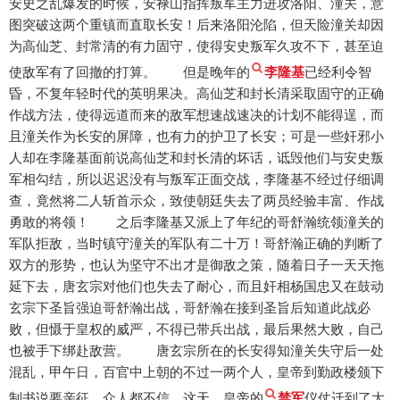
安史之乱爆发的时候，安禄山指挥叛军主力进攻洛阳、潼关，意
图突破这两个重镇而直取长安！后来洛阳沦陷，但天险潼关却因
为高仙芝、封常清的有力固守，使得安史叛军久攻不下，甚至迫
使敌军有了回撤的打算。 但是晚年的
李隆基
已经利令智
昏，不复年轻时代的英明果决。高仙芝和封长清采取固守的正确
作战方法，使得远道而来的敌军想速战速决的计划不能得逞，而
且潼关作为长安的屏障，也有力的护卫了长安；可是一些奸邪小
人却在李隆基面前说高仙芝和封长清的坏话，诋毁他们与安史叛
军相勾结，所以迟迟没有与叛军正面交战，李隆基不经过仔细调
查，竟然将二人斩首示众，致使朝廷失去了两员经验丰富、作战
勇敢的将领！ 之后李隆基又派上了年纪的哥舒瀚统领潼关的
军队拒敌，当时镇守潼关的军队有二十万！哥舒瀚正确的判断了
双方的形势，也认为坚守不出才是御敌之策，随着日子一天天拖
延下去，唐玄宗对他们也失去了耐心，而且奸相杨国忠又在鼓动
玄宗下圣旨强迫哥舒瀚出战，哥舒瀚在接到圣旨后知道此战必
败，但慑于皇权的威严，不得已带兵出战，最后果然大败，自己
也被手下绑赴敌营。 唐玄宗所在的长安得知潼关失守后一处
混乱，甲午日，百官中上朝的不过一两个人，皇帝到勤政楼颁下
制书说要亲征，众人都不信。这天，皇帝的
禁军
仪仗迁到了大