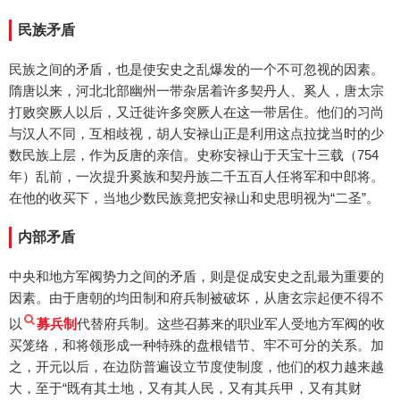
民族矛盾
民族之间的矛盾，也是使安史之乱爆发的一个不可忽视的因素。
隋唐以来，河北北部幽州一带杂居着许多契丹人、奚人，唐太宗
打败突厥人以后，又迁徙许多突厥人在这一带居住。他们的习尚
与汉人不同，互相歧视，胡人安禄山正是利用这点拉拢当时的少
数民族上层，作为反唐的亲信。史称安禄山于天宝十三载（754
年）乱前，一次提升奚族和契丹族二千五百人任将军和中郎将。
在他的收买下，当地少数民族竟把安禄山和史思明视为“二圣”。
内部矛盾
中央和地方军阀势力之间的矛盾，则是促成安史之乱最为重要的
因素。由于唐朝的均田制和府兵制被破坏，从唐玄宗起便不得不
以
募兵制
代替府兵制。这些召募来的职业军人受地方军阀的收
买笼络，和将领形成一种特殊的盘根错节、牢不可分的关系。加
之，开元以后，在边防普遍设立节度使制度，他们的权力越来越
大，至于“既有其土地，又有其人民，又有其兵甲，又有其财