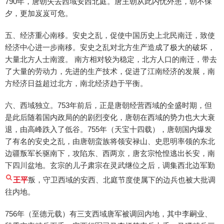
790年，唐朝失去西域安西北庭。唐王朝从此内忧外患，朝不保
夕，更加岌岌可危。
五、经济重心南移。安史之乱，促使中国历史上北民南迁，致使
经济中心进一步南移。安史之乱对北方生产造成了极大的破坏，
大量北方人士南渡。 南方相对较为稳定，北方人口的南迁，带去
了大量的劳动力，先进的生产技术，促进了江南经济的发展，南
方经济日益超过北方，南北经济趋于平衡。
六、西域独立。753年前后，正是唐朝经营西域的全盛时期，但
是此后随着国内政局的的剧烈变化，唐朝在西域的势力也大大衰
退，由高峰跌入了低谷。755年（天宝十四载），唐朝国内爆发
了有名的安史之乱，由唐朝蛮族将领安禄山、史思明率领的东北
边疆叛军长驱南下，攻陷东、西两京，唐玄宗怆惶逃出长安，南
下四川盆地。玄宗的儿子肃宗在灵武继位之后，调集西北边军勤
王平
叛，守卫西域的安西、北庭节度使属下的边兵也被大批调
往内地。
756年（至德元载）有三支西域唐军被调回内地，其中李嗣业、