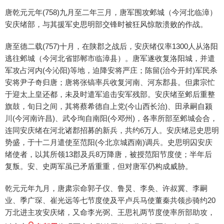
唐乾元元年(758)九月至二年三月，唐军围攻邺城（今河北临漳）
安庆绪部，与其援军史思明部交锋时被狂风惊散溃败的作战。
唐至德二载(757)十月，在陕郡之战后，安庆绪仅率1300人从洛阳
逃往邺城（今河北省邯郸市临漳县）。唐军遂收复洛阳城，并遣
军攻占河内(今沁阳)等地，迫降安将严庄；陈留(治今开封)军民杀
安将尹子奇归唐；唐将张镐率兵收复河南、河东郡县。但肃宗忙
于迎太上皇还都，未及时遣军追击安军残部。安庆绪至邺后重整
旗鼓，旬日之间，其将蔡希德自上党(今山西长治)、田承嗣自颍
川(今河南许昌)、武令珣自南阳(今邓州)，各率所部至邺城会合，
连同安庆绪在河北诸郡招募的新兵，共约6万人。安庆绪忌史思明
势盛，于十二月遣使至范阳(今北京城西南)调兵。史思明囚安庆
绪使者，以其所领13郡及兵8万降唐，被授范阳节度使；半年后
复叛。安、史两军虽已矛盾重重，但对唐军仍构成威胁。
乾元元年九月，唐肃宗命郭子仪、鲁炅、李奂、许叔冀、李嗣
业、季广琛、崔光远等七节度使及平卢兵马使董秦共领步骑约20
万北进主攻安庆绪，又命李光弼、王思礼两节度使率所部助攻，