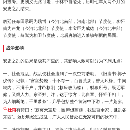
阳投降。史朝义无路可走，于林中自缢死，历时七年又两个月的
安史之乱结束。
唐廷任命田承嗣为魏博（今河北南部，河南北部）节度使，李怀
仙为卢龙（今河北北部）节度使，李宝臣为成德（今河北中部）
节度使，薛嵩为相卫节度使，此后唐朝进入藩镇割据的局面。
战争影响
安史之乱的后果是极其严重的，其影响大致可以分为下列几点∶
一、社会混乱。战乱使社会遭到了一次空前浩劫。《旧唐书·郭子
仪传》记载：“宫室焚烧，十不存一，百曹荒废，曾无尺椽。中间
畿内，不满千户，井邑楱荆（楱应改为榛），豺狼所号。既乏军
储，又鲜人力。东至郑、汴，达于徐方，北自覃、怀经于相土，
为人烟断绝，千里萧条”，几乎包括整个黄河中下游，一片荒凉。
杜甫
有诗曰：“寂寞天宝后，园庐但蒿藜，我里百余家，世乱各
东西”。这说明经过战乱，广大人民皆处在无家可归的状态中。
二、藩镇割据。安史之乱，摧毁了统治基础，削弱了封建集权，