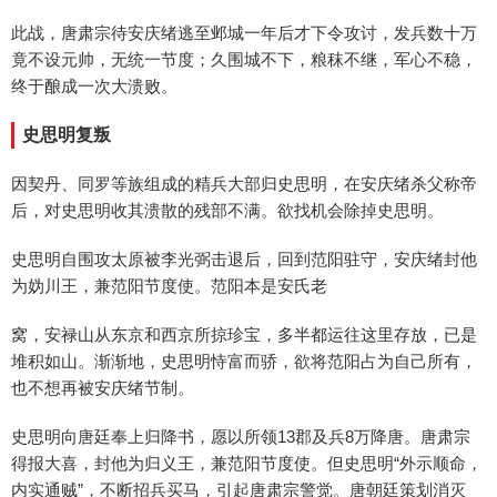
此战，唐肃宗待安庆绪逃至邺城一年后才下令攻讨，发兵数十万
竟不设元帅，无统一节度；久围城不下，粮秣不继，军心不稳，
终于酿成一次大溃败。
史思明复叛
因契丹、同罗等族组成的精兵大部归史思明，在安庆绪杀父称帝
后，对史思明收其溃散的残部不满。欲找机会除掉史思明。
史思明自围攻太原被李光弼击退后，回到范阳驻守，安庆绪封他
为妫川王，兼范阳节度使。范阳本是安氏老
窝，安禄山从东京和西京所掠珍宝，多半都运往这里存放，已是
堆积如山。渐渐地，史思明恃富而骄，欲将范阳占为自己所有，
也不想再被安庆绪节制。
史思明向唐廷奉上归降书，愿以所领13郡及兵8万降唐。唐肃宗
得报大喜，封他为归义王，兼范阳节度使。但史思明“外示顺命，
内实通贼”，不断招兵买马，引起唐肃宗警觉。唐朝廷策划消灭