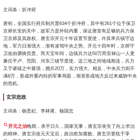
主词条：折冲府
唐初，全国实行府兵制共置634个折冲府，其中有261个位于保卫
京师长安的关中，故军力是外轻内重，保证唐室有足够的兵力保
卫京师及其政权。唐玄宗开元十年设置节度使，许其率兵镇守边
地，军力日渐强大，渐有凌驾中央之势。开元十四年时，京师守
卫改由彍骑负责。而天宝年间，边镇兵力达50万而安禄山一人更
兼任平卢、范阳、河东三镇节度使。这三地之间地域相连，兵力
又于诸镇之中最强，拥兵20万，实力强大。相反，中央兵力则不
满8万，形成外重内轻的军事局面，渐渐形成地方反过来威胁中央
的危机。
玄宗怠政
主词条：杨贵妃、李林甫、杨国忠
开元之治
晚期，承平日久，国家无事，唐玄宗丧失了向上求治
的精神。唐玄宗改元天宝后，政治愈加腐败。唐玄宗更耽于享