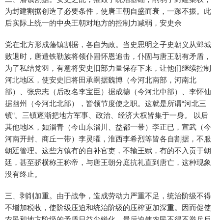
为封建割据创造了必要条件，使唐王朝自盛而衰，一蹶不振。此
后实际上统一的中央王朝对地方的控制力减弱，安史余
党在北方形成藩镇割据，各自为政。当史思明之子史朝义从邺城
败退时，唐遣铁勒族将领仆固怀恩追击，仆固与唐王朝有矛盾，
为了私结党羽，有意将安史旧部力量保存下来，让他们继续控制
河北地区，使安史旧将田承嗣据魏博（今河北南部，河南北
部）、张忠志（后改名李宝臣）据成德（今河北中部）、李怀仙
据幽州（今河北北部），皆领节度使之职。这就是所谓“河北三
镇“。三镇逐渐把地方军事、政治、经济大权皆集于一身。 以后
其他地区，如淄青（今山东淄川、益都一带）李正已，宣武（今
河南开封、商丘一带）李灵曜，淮西李希烈等皆各自割据，不服
朝廷管理。这些方镇有的自补官吏，不输王赋，有的不入贡于朝
廷，甚至骄横称王称帝，与唐王朝分庭抗礼直到唐亡，这种现象
没有终止。
三、剥削加重。由于战争，造成劳动力严重不足，统治阶级不得
不增加税收，使阶级压迫和统治阶级的压榨更加深重。因而促使
农民和地方阶级的矛盾日益尖锐化，最后迫使农民不得不举兵反