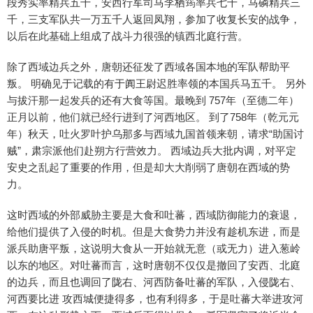
段秀实率精兵五千，安西行军司马李栖筠率兵七千，马磷精兵三
千，三支军队共一万五千人返回凤翔，参加了收复长安的战争，
以后在此基础上组成了战斗力很强的镇西北庭行营。
除了西域边兵之外，唐朝还征发了西域各国本地的军队帮助平
叛。 明确见于记载的有于阗王尉迟胜率领的本国兵马五千。 另外
与拔汗那一起发兵的还有大食等国。最晚到 757年（至德二年）
正月以前，他们就已经行进到了河西地区。 到了758年（乾元元
年）秋天，吐火罗叶护乌那多与西域九国首领来朝，请求“助国讨
贼”，肃宗派他们赴朔方行营效力。 西域边兵大批内调，对平定
安史之乱起了重要的作用，但是却大大削弱了唐朝在西域的势
力。
这时西域的外部威胁主要是大食和吐蕃，西域防御能力的衰退，
给他们提供了入侵的时机。但是大食势力并没有趁机东进，而是
派兵助唐平叛，这说明大食从一开始就无意（或无力）进入葱岭
以东的地区。对吐蕃而言，这时唐朝不仅仅是撤回了安西、北庭
的边兵，而且也调回了陇右、河西防备吐蕃的军队，入侵陇右、
河西要比进 攻西城便捷得多，也有利得多，于是吐蕃大举进攻河