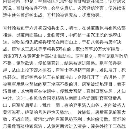
内部溃散。但是，宰相杨国忠却怀疑哥舒翰意在谋己，便对唐玄
宗说，哥舒翰按兵不动，会坐失良机。玄宗轻信谗言，便连续派
遣中使催哥舒翰出战。哥舒翰被逼无奈，抚膺恸哭。
哥舒翰被迫于六月初四领兵出关，初七，在灵宝西原与崔乾佑部
相遇。灵宝南面靠山，北临黄河，中间是一条70里长的狭窄山
道。崔乾佑预先把精兵埋伏在南面山上，于初八领兵与唐军决
战。唐军以王思礼等率精兵5万在前，庞忠等率10万大军继后，
另派3万人在黄河北岸高处击鼓助攻。两军相交，唐军见叛军阵势
不整，偃旗欲逃，便长驱直进，结果被诱进隘路。叛军伏兵突
起，从山上投下滚木檑石，唐军士卒拥挤于隘道，难以展开，死
伤甚众。哥舒翰急令毡车在前面冲击，企图打开了一条进路，但
被叛军用纵火焚烧的草车堵塞不得前进。唐军被烟焰迷目，看不
清目标，以为叛军在浓烟中，便乱发弩箭，直到日落矢尽，才知
中计。这时，崔乾佑命同罗精骑从南面山谷迂回到官军背后杀
出，唐军前后受击，乱作一团，有的弃甲逃入山谷，有的被挤入
黄河淹死，绝望的号叫声惊天骇地，一片惨状。唐后军见前军大
败，不战自溃。黄河北岸的唐军见势不利，也纷纷溃散。哥舒翰
只带数百骑狼狈窜逃，从黄河西渡进入潼关，潼关外挖了三条战