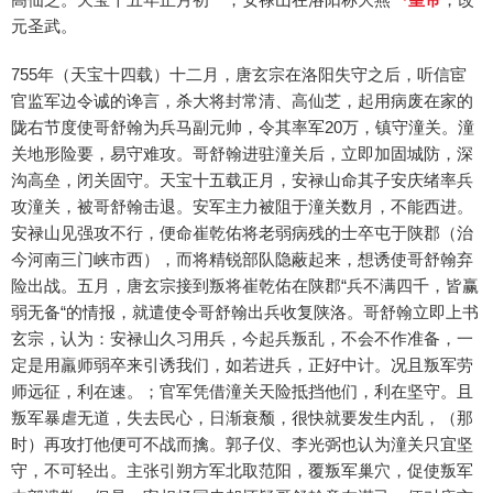
元圣武。
755年（天宝十四载）十二月，唐玄宗在洛阳失守之后，听信宦
官监军边令诚的谗言，杀大将封常清、高仙芝，起用病废在家的
陇右节度使哥舒翰为兵马副元帅，令其率军20万，镇守潼关。潼
关地形险要，易守难攻。哥舒翰进驻潼关后，立即加固城防，深
沟高垒，闭关固守。天宝十五载正月，安禄山命其子安庆绪率兵
攻潼关，被哥舒翰击退。安军主力被阻于潼关数月，不能西进。
安禄山见强攻不行，便命崔乾佑将老弱病残的士卒屯于陕郡（治
今河南三门峡市西），而将精锐部队隐蔽起来，想诱使哥舒翰弃
险出战。五月，唐玄宗接到叛将崔乾佑在陕郡“兵不满四千，皆赢
弱无备“的情报，就遣使令哥舒翰出兵收复陕洛。哥舒翰立即上书
玄宗，认为：安禄山久习用兵，今起兵叛乱，不会不作准备，一
定是用羸师弱卒来引诱我们，如若进兵，正好中计。况且叛军劳
师远征，利在速。；官军凭借潼关天险抵挡他们，利在坚守。且
叛军暴虐无道，失去民心，日渐衰颓，很快就要发生内乱，（那
时）再攻打他便可不战而擒。郭子仪、李光弼也认为潼关只宜坚
守，不可轻出。主张引朔方军北取范阳，覆叛军巢穴，促使叛军