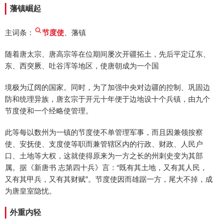
藩镇崛起
主词条：
节度使
、藩镇
随着唐太宗、唐高宗等在位期间屡次开疆拓土，先后平定辽东、
东、西突厥、吐谷浑等地区，使唐朝成为一个国
境极为辽阔的国家。同时，为了加强中央对边疆的控制、巩固边
防和统理异族，唐玄宗于开元十年便于边地设十个兵镇，由九个
节度使和一个经略使管理。
此等每以数州为一镇的节度使不单管理军事，而且因兼领按察
使、安抚使、支度使等职而兼管辖区内的行政、财政、人民户
口、土地等大权，这就使得原来为一方之长的州刺史变为其部
属。据《新唐书 志第四十兵》言：“既有其土地，又有其人民，
又有其甲兵，又有其财赋”。节度使因而雄踞一方，尾大不掉，成
为唐皇室隐忧。
外重内轻