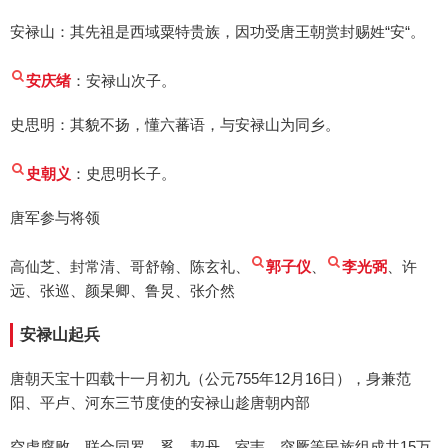
安禄山：其先祖是西域粟特贵族，因功受唐王朝赏封赐姓“安“。
安庆绪
：安禄山次子。
史思明：其貌不扬，懂六蕃语，与安禄山为同乡。
史朝义
：史思明长子。
唐军参与将领
高仙芝、封常清、哥舒翰、陈玄礼、
郭子仪
、
李光弼
、许
远、张巡、颜杲卿、鲁炅、张介然
安禄山起兵
唐朝天宝十四载十一月初九（公元755年12月16日），身兼范
阳、平卢、河东三节度使的安禄山趁唐朝内部
空虚腐败，联合同罗、奚、契丹、室韦、突厥等民族组成共15万