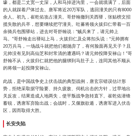
壕，都是二丈宽一丈深，人和马掉进沟里，一会就填满了，后面
的人就踩着尸体过去。唐军将近20万军队，逃回潼关的只有8000
余人。初九，崔乾佑攻占潼关。哥舒翰撤到关西驿，张贴榜文招
揽失散的兵卒，想要继续把守潼关。吐蕃将领火拔归仁带着一百
余骑兵包围驿站，进去对哥舒翰说：“贼兵来了，请元帅上
马。”哥舒翰走出驿站上马，火拔归仁及众将扣头说：“元帅拥有
20万兵马，一场战斗就把他们都抛弃了，有何脸面再见天子？且
元帅没有见到高仙芝和封常清的遭遇吗？请元帅投降安禄山！”哥
舒翰不从，火拔归仁就把他的腿绑到马肚子上，连同其他不顺从
的将领一起投降安禄山。
此战，是中国战争史上伏击战的典型战例，唐玄宗错误估计形
势，拒绝采取据守险要、持久疲敌、伺机出击的方针，过早地出
关反攻，结果造成人地两失，使平叛战争急转直下。崔乾佑潜锋
蓄锐，诱唐军弃险出战；会战时，又偃旗欲遁，诱唐军进入伏击
区，因而取得大胜。
长安失陷