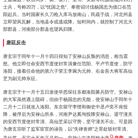
士兵，号称20万，以“忧国之危“、奉密诏讨伐杨国忠为借口在范
阳起兵。当时国家长久刀枪入库马放南山，民疏于战，河北州县
立即望风瓦解，当地县令或逃或降。短时间内，就控制了河北大
部郡县，河南部分郡县也望风归降。
唐廷反击
唐玄宗于同年十一月十四日得知了安禄山反叛的消息，相当震
怒。他立即任命安西节度使封常清兼任范阳、平卢节度使，防守
洛阳，接着任命他的第六子荣王李琬为元帅、右金吾大将军高仙
芝为副元帅东征。
唐玄宗于十一月十五日派使毕思琛往东都洛阳募兵防守。安禄山
的大军虽然遇上阻碍，但由于杨国忠的无能，使安禄山于同年十
二月十二日就攻入洛阳。东京留守李憕和御史中丞卢奕不肯投
降，被俘后为安禄山所杀，河南尹达奚珣投降安禄山。退守潼关
的安西节度使封常清、高仙芝采以守势，坚守潼关不出。可是因
为唐玄宗听了监军宦官的诬告，以“失律丧师”之罪处斩封常清、
高仙芝。天宝十五年正月初一，安禄山在洛阳称大燕
皇帝
，改