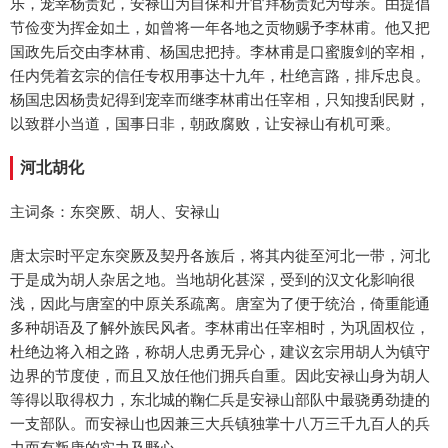
乐，宠幸杨贵妃，安禄山为自保和升官拜杨贵妃为母亲。由提倡
节俭变为挥金如土，如曾将一年各地之贡物赐予李林甫。他又把
国政先后交由李林甫、杨国忠把持。李林甫是口蜜腹剑的宰相，
任内凭着玄宗的信任专权用事达十九年，杜绝言路，排斥忠良。
杨国忠因杨贵妃得到宠幸而继李林甫出任宰相，只知搜刮民财，
以致群小当道，国事日非，朝政腐败，让安禄山有机可乘。
河北胡化
主词条：东突厥、胡人、安禄山
唐太宗时平定东突厥及契丹各族后，将其内徙至河北一带，河北
于是成为胡人杂居之地。当地胡化甚深，受到的汉文化影响很
浅，因此与唐室的中原关系疏离。唐室为了便于统治，倚重能通
多种胡语及了解外族民风者。李林甫出任宰相时，为巩固权位，
杜绝边将入相之路，称胡人忠勇无异心，建议玄宗用胡人为镇守
边界的节度使，而且又放任他们拥兵自重。因此安禄山身为胡人
等得以取得权力，东北城的鞠仁兵是安禄山部队中最骁勇劲捷的
一支部队。而安禄山也因兼三大兵镇独掌十八万三千九百人的兵
力而有叛唐的实力及野心。