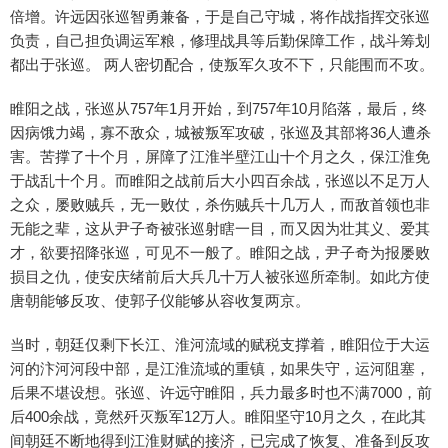
倍增。许远因张巡智勇兼备，于是自己守城，将作战指挥交张巡
负责，自己担负调运军粮，修理战具等后勤保障工作，战斗筹划
都出于张巡。 两人密切配合，使叛军久攻不下，只能围而不攻。
睢阳之战，张巡从757年1月开始，到757年10月陷落，最后，终
因病饿力竭，寡不敌众，城被叛军攻破，张巡及其部将36人遭杀
害。苦撑了十个月，屏障了江淮半壁江山十个月之久，保江淮免
于战乱十个月。而睢阳之战前后大小四百余战，张巡以不足万人
之众，屡败贼兵，无一败仗，杀伤贼兵十几万人，而敌首领也非
无能之辈，这从尹子奇被张巡射瞎一目，而又因为壮其义、爱其
才，欲要招降张巡，可见不一般了。睢阳之战，尹子奇为报屡败
损目之仇，使安庆绪前后大兵几十万人被张巡所牵制。如此方使
唐朝能够反攻、使郭子仪能够从容收复两京。
当时，朝廷仅剩下长江、淮河流域的赋税支撑着，睢阳位于大运
河的汴河河段中部，是江淮流域的重镇，如果失守，运河阻塞，
后果不堪设想。张巡、许远守睢阳，兵力最多时也不满7000，前
后400余战，竟然歼灭叛军12万人。睢阳坚守10月之久，在此其
间朝廷不断地得到江淮财赋的接济，已完成了恢复、准备到反攻