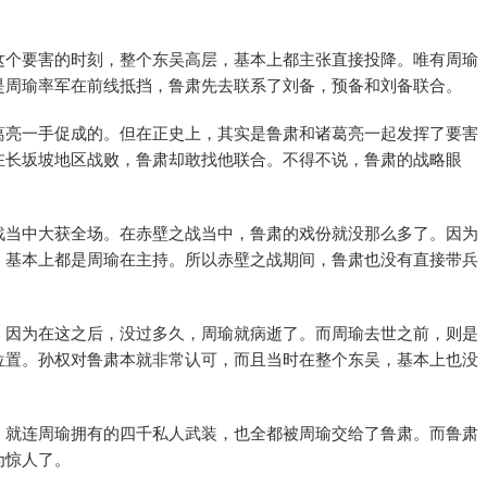
这个要害的时刻，整个东吴高层，基本上都主张直接投降。唯有周瑜
是周瑜率军在前线抵挡，鲁肃先去联系了刘备，预备和刘备联合。
葛亮一手促成的。但在正史上，其实是鲁肃和诸葛亮一起发挥了要害
在长坂坡地区战败，鲁肃却敢找他联合。不得不说，鲁肃的战略眼
战当中大获全场。在赤壁之战当中，鲁肃的戏份就没那么多了。因为
，基本上都是周瑜在主持。所以赤壁之战期间，鲁肃也没有直接带兵
。因为在这之后，没过多久，周瑜就病逝了。而周瑜去世之前，则是
位置。孙权对鲁肃本就非常认可，而且当时在整个东吴，基本上也没
。就连周瑜拥有的四千私人武装，也全都被周瑜交给了鲁肃。而鲁肃
为惊人了。