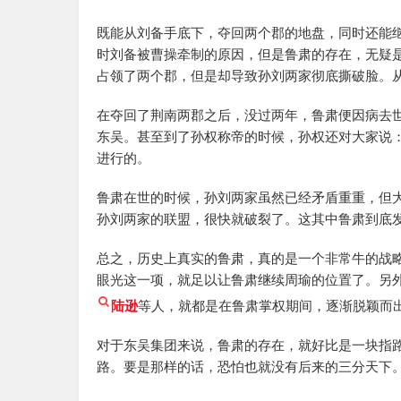
既能从刘备手底下，夺回两个郡的地盘，同时还能
时刘备被曹操牵制的原因，但是鲁肃的存在，无疑
占领了两个郡，但是却导致孙刘两家彻底撕破脸。
在夺回了荆南两郡之后，没过两年，鲁肃便因病去
东吴。甚至到了孙权称帝的时候，孙权还对大家说
进行的。
鲁肃在世的时候，孙刘两家虽然已经矛盾重重，但
孙刘两家的联盟，很快就破裂了。这其中鲁肃到底
总之，历史上真实的鲁肃，真的是一个非常牛的战
眼光这一项，就足以让鲁肃继续周瑜的位置了。另
陆逊
等人，就都是在鲁肃掌权期间，逐渐脱颖而
对于东吴集团来说，鲁肃的存在，就好比是一块指
路。要是那样的话，恐怕也就没有后来的三分天下