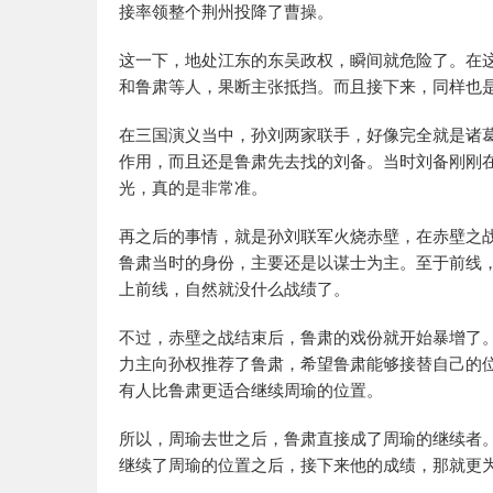
接率领整个荆州投降了曹操。
这一下，地处江东的东吴政权，瞬间就危险了。在
和鲁肃等人，果断主张抵挡。而且接下来，同样也
在三国演义当中，孙刘两家联手，好像完全就是诸
作用，而且还是鲁肃先去找的刘备。当时刘备刚刚
光，真的是非常准。
再之后的事情，就是孙刘联军火烧赤壁，在赤壁之
鲁肃当时的身份，主要还是以谋士为主。至于前线
上前线，自然就没什么战绩了。
不过，赤壁之战结束后，鲁肃的戏份就开始暴增了
力主向孙权推荐了鲁肃，希望鲁肃能够接替自己的
有人比鲁肃更适合继续周瑜的位置。
所以，周瑜去世之后，鲁肃直接成了周瑜的继续者
继续了周瑜的位置之后，接下来他的成绩，那就更