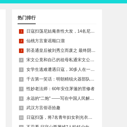
热门排行
日寇扫荡尼姑庵兽性大发，14名尼姑遭玷污后集体自焚
仙桃方言童谣顺口溜
郭圣通皇后被刘秀立而废之 最终阴丽华当上了皇后 那么她的五个儿子有何结局
宋文公竟和自己的祖母私通宋文公是如何死的
女学生逃难遭遇日寇，30多人在一所小校里被集体奸淫
千古第一笑话：明朝精锐火器部队亡于一只'鸡'
性妙老法师：60年安住茅篷的苦修者
永远的“二炮” ——写在中国人民解放军火箭军组建之际
武汉方言俗语拾趣
日寇扫荡，将7名青年妇女剥光衣裤在庙前糟蹋
不忍看 日寇山西屠城7人轮奸少女后揪双腿活活分尸