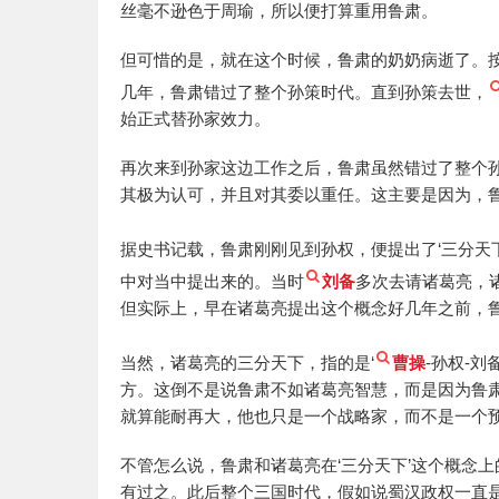
丝毫不逊色于周瑜，所以便打算重用鲁肃。
但可惜的是，就在这个时候，鲁肃的奶奶病逝了。
几年，鲁肃错过了整个孙策时代。直到孙策去世，
始正式替孙家效力。
再次来到孙家这边工作之后，鲁肃虽然错过了整个
其极为认可，并且对其委以重任。这主要是因为，
据史书记载，鲁肃刚刚见到孙权，便提出了‘三分天
中对当中提出来的。当时
刘备
多次去请诸葛亮，
但实际上，早在诸葛亮提出这个概念好几年之前，
当然，诸葛亮的三分天下，指的是‘
曹操
-孙权-刘
方。这倒不是说鲁肃不如诸葛亮智慧，而是因为鲁
就算能耐再大，他也只是一个战略家，而不是一个
不管怎么说，鲁肃和诸葛亮在‘三分天下’这个概念
有过之。此后整个三国时代，假如说蜀汉政权一直