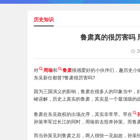
历史知识
鲁肃真的很厉害吗
2
对
周瑜
和
鲁肃
很感爱好的小伙伴们，趣历史小
东吴新任都督?鲁肃很厉害吗?
因为三国演义的影响，鲁肃在很多人的印象当中，
峻误解，历史上真实的鲁肃，其实是一个最顶级的
鲁肃在东吴政权的出场次序，其实非常早。早在
孙策率军过长江的同时，周瑜前去投奔孙策。而鲁
而当孙策见到鲁肃之后，两人很快一见如故，孙策