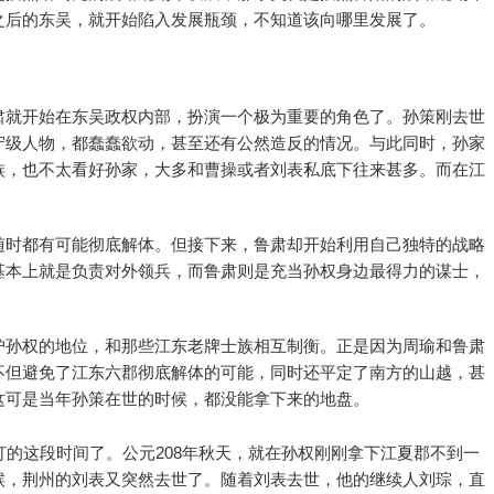
之后的东吴，就开始陷入发展瓶颈，不知道该向哪里发展了。
肃就开始在东吴政权内部，扮演一个极为重要的角色了。孙策刚去世
守级人物，都蠢蠢欲动，甚至还有公然造反的情况。与此同时，孙家
族，也不太看好孙家，大多和曹操或者刘表私底下往来甚多。而在江
随时都有可能彻底解体。但接下来，鲁肃却开始利用自己独特的战略
基本上就是负责对外领兵，而鲁肃则是充当孙权身边最得力的谋士，
护孙权的地位，和那些江东老牌士族相互制衡。正是因为周瑜和鲁肃
不但避免了江东六郡彻底解体的可能，同时还平定了南方的山越，甚
这可是当年孙策在世的时候，都没能拿下来的地盘。
打的这段时间了。公元208年秋天，就在孙权刚刚拿下江夏郡不到一
候，荆州的刘表又突然去世了。随着刘表去世，他的继续人刘琮，直