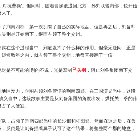
，对抗曹操’。但同时，随着曹操败退回北方，孙刘联盟内部，也开始
出来了。
下了荆南四郡，第一次拥有了自己的实际地盘。但是再之后，刘备却
东吴则是开始南下，继而占领了整个交州。
鲁肃在这个过程当中，到底发挥了什么样的作用。但毫无疑问，正是
短短数年之内，就占领了整个交州，地盘直接翻了一倍!
对是不可能的!别的不说，光是牵制
关羽
，阻止刘备集团南下交
州地区发力，企图占领刘备管辖的荆南四郡。在三国演义当中，这段
国演义当中，这段故事主要是从刘备集团的角度出发，烘托关二爷的伟
肃占了大便宜。
军队，占领了荆南四郡当中的长沙郡和桂阳郡。然而在这之后，在鲁
裂，反倒是让刘备捏着鼻子认可了这个结果，将整整两个郡的地盘，