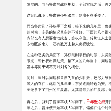
发展的。而当鲁肃的战略规划，全部实现之后，再
这足以说明，鲁肃在孙权眼里，到底有多重要了。
而当鲁肃到了孙权手下之后，接下来的几年里，鲁
的时候，东吴的情况其实并不算好。下面的几个郡
内部也有人想要发动政变，篡权夺位。传统江东士
东地区的南方，还有数万山越人虎视眈眈。
在这种恶劣的局面下，孙权刚刚掌权的时候，东吴
眼光，帮孙权出谋划策。接下来的几年当中，周瑜
基本等同于诸葛亮对刘备的概念。
同时，当时以周瑜和鲁肃为首的少壮派，还尽力维
等人的存在，此后的几年里，东吴逐渐转危为安。
至还拿下了荆州的江夏郡。尤其是最后的江夏郡，
再之后，就到了曹操率领大军南下，
赤壁之战
开
年之后，曹操便开始率领大军南下。偏偏在这个时