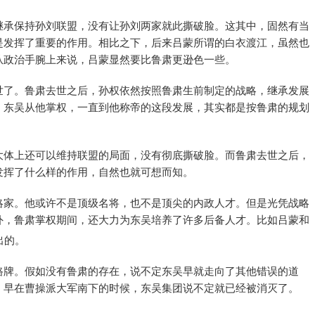
继承保持孙刘联盟，没有让孙刘两家就此撕破脸。这其中，固然有当
是发挥了重要的作用。相比之下，后来吕蒙所谓的白衣渡江，虽然也
从政治手腕上来说，吕蒙显然要比鲁肃更逊色一些。
世了。鲁肃去世之后，孙权依然按照鲁肃生前制定的战略，继承发展
：东吴从他掌权，一直到他称帝的这段发展，其实都是按鲁肃的规划
大体上还可以维持联盟的局面，没有彻底撕破脸。而鲁肃去世之后，
发挥了什么样的作用，自然也就可想而知。
略家。他或许不是顶级名将，也不是顶尖的内政人才。但是光凭战略
外，鲁肃掌权期间，还大力为东吴培养了许多后备人才。比如吕蒙和
出的。
路牌。假如没有鲁肃的存在，说不定东吴早就走向了其他错误的道
。早在曹操派大军南下的时候，东吴集团说不定就已经被消灭了。