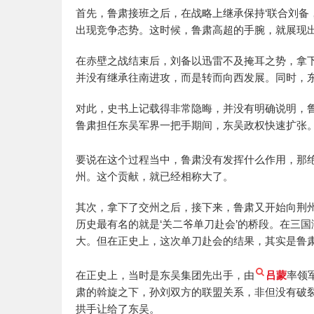
首先，鲁肃接班之后，在战略上继承保持‘联合刘备
出现竞争态势。这时候，鲁肃高超的手腕，就展现
在赤壁之战结束后，刘备以迅雷不及掩耳之势，拿
并没有继承往南进攻，而是转而向西发展。同时，
对此，史书上记载得非常隐晦，并没有明确说明，
鲁肃担任东吴军界一把手期间，东吴政权快速扩张。
要说在这个过程当中，鲁肃没有发挥什么作用，那绝
州。这个贡献，就已经相称大了。
其次，拿下了交州之后，接下来，鲁肃又开始向荆
历史最有名的就是‘关二爷单刀赴会’的桥段。在三
大。但在正史上，这次单刀赴会的结果，其实是鲁
在正史上，当时是东吴集团先出手，由
吕蒙
率领
肃的斡旋之下，孙刘双方的联盟关系，非但没有破
拱手让给了东吴。