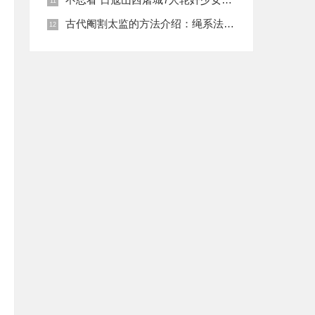
古代阉割太监的方法介绍：绳系法与揉捏法