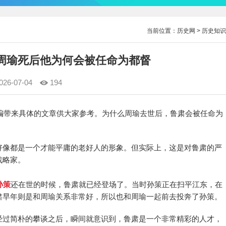
当前位置：
历史网
>
历史知识
 周瑜死后他为何会被任命为都督
026-07-04
194
编带来具体的文章供大家参考。为什么周瑜去世后，鲁肃会被任命为
好像都是一个才能平庸的老好人的形象。但实际上，这是对鲁肃的严
战略家。
孙策
还在世的时候，鲁肃就已经登场了。当时孙策正在扫平江东，在
肃早年则是和周瑜关系非常好，所以也和周瑜一起前去投奔了孙策。
经过简朴的攀谈之后，瞬间就意识到，鲁肃是一个非常精彩的人才，