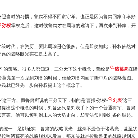
按照当时的习惯，鲁肃不得不回家守孝。也正是因为鲁肃回家守孝好
孙权
掌权之后，这时候鲁肃才在周瑜的邀请下，再次来到孙家，开
孙策时代，在资历上要比周瑜逊色很多。但是即便如此，孙权依然对
鲁肃的战略眼光实在是太高了。
下’的策略。很多人都知道，三分天下这个概念，曾经是
诸葛亮
在隆
诸葛亮第一次见到刘备的时候，便给刘备勾画了隆中对的战略蓝图。
鲁肃就已经先一步向孙权提出这个概念了。
备’这三方。而鲁肃所说的三分天下，指的是‘曹操-孙权-
刘表
’这三
肃提出这个概念的时候，刘备还只是刘表手下的一个普通将军。鲁肃
预言家。他可以预判到未来的大势走向，却无法预判到刘备的崛起。
上的统一，足以证实，鲁肃的战略眼光，丝毫不逊色于诸葛亮，甚至犹
是按照诸葛亮的战略规划来发展，那东吴就是按照鲁肃的战略规划来