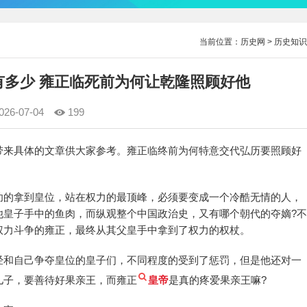
当前位置：
历史网
>
历史知识
有多少 雍正临死前为何让乾隆照顾好他
026-07-04
199
带来具体的文章供大家参考。雍正临终前为何特意交代弘历要照顾好
功的拿到皇位，站在权力的最顶峰，必须要变成一个冷酷无情的人，
他皇子手中的鱼肉，而纵观整个中国政治史，又有哪个朝代的夺嫡?不
权力斗争的雍正，最终从其父皇手中拿到了权力的权杖。
经和自己争夺皇位的皇子们，不同程度的受到了惩罚，但是他还对一
儿子，要善待好果亲王，而雍正
皇帝
是真的疼爱果亲王嘛?