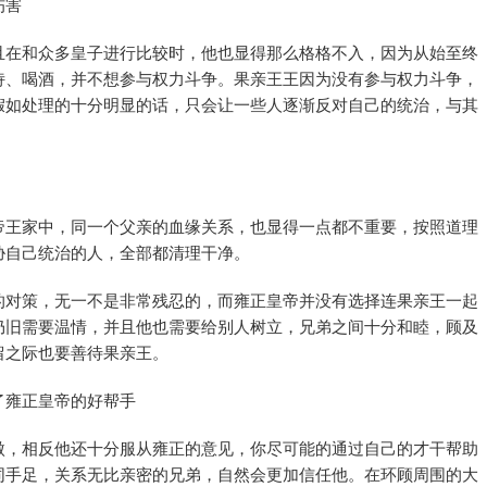
伤害
且在和众多皇子进行比较时，他也显得那么格格不入，因为从始至终
诗、喝酒，并不想参与权力斗争。果亲王王因为没有参与权力斗争，
假如处理的十分明显的话，只会让一些人逐渐反对自己的统治，与其
帝王家中，同一个父亲的血缘关系，也显得一点都不重要，按照道理
胁自己统治的人，全部都清理干净。
的对策，无一不是非常残忍的，而雍正皇帝并没有选择连果亲王一起
仍旧需要温情，并且他也需要给别人树立，兄弟之间十分和睦，顾及
留之际也要善待果亲王。
了雍正皇帝的好帮手
傲，相反他还十分服从雍正的意见，你尽可能的通过自己的才干帮助
同手足，关系无比亲密的兄弟，自然会更加信任他。在环顾周围的大