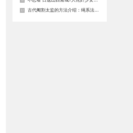
古代阉割太监的方法介绍：绳系法与揉捏法