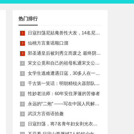
热门排行
日寇扫荡尼姑庵兽性大发，14名尼姑遭玷污后集体自焚
仙桃方言童谣顺口溜
郭圣通皇后被刘秀立而废之 最终阴丽华当上了皇后 那么她的五个儿子有何结局
宋文公竟和自己的祖母私通宋文公是如何死的
女学生逃难遭遇日寇，30多人在一所小校里被集体奸淫
千古第一笑话：明朝精锐火器部队亡于一只'鸡'
性妙老法师：60年安住茅篷的苦修者
永远的“二炮” ——写在中国人民解放军火箭军组建之际
武汉方言俗语拾趣
日寇扫荡，将7名青年妇女剥光衣裤在庙前糟蹋
不忍看 日寇山西屠城7人轮奸少女后揪双腿活活分尸