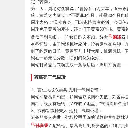
定了苦肉计。
第二天，周瑜对众将说：“曹操有百万大军，看来破
落，黄盖大声嚷道：“不要说3个月，就是30个月也
周瑜大怒：“吴侯有令，再敢说降曹者必斩。今日你
周瑜免了黄盖的死罪，还是打了黄盖50军棍。黄盖
黄盖回到营帐，一连数日卧床不起。好友
阚泽
看
有些怀疑，由于阚泽机智应付，没有露丝毫马脚，
到了约定的日子，黄盖率几十艘大船，扯满风帆，
锁在一起无法分散，顷刻间化为灰烬。
周瑜打黄盖后来演变成一条歇后语：周瑜打黄盖—
诸葛亮三气周瑜
1、曹仁大战东吴兵 孔明一气周公瑾：
周瑜和诸葛亮约定，如周瑜夺取南郡失败，刘备再
南郡，既没有违约，又夺取了地盘。”气得周瑜金疮
2、玄德智激孙夫人 孔明二气周公瑾：
刘备的夫人去世，孙权按照周瑜的谋划假意把妹妹
孙尚香
许配给他。诸葛亮让刘备安然的回到了荆