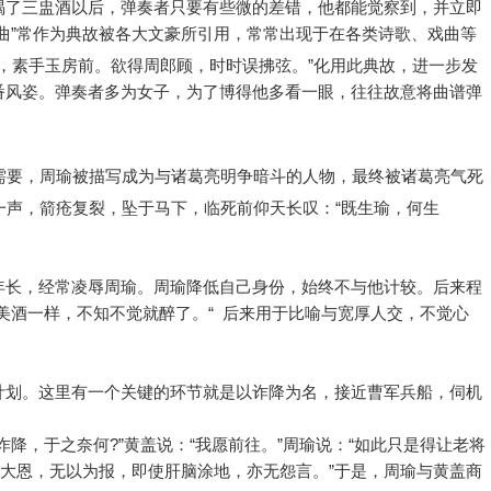
喝了三盅酒以后，弹奏者只要有些微的差错，他都能觉察到，并立即
曲”常作为典故被各大文豪所引用，常常出现于在各类诗歌、戏曲等
柱，素手玉房前。欲得周郎顾，时时误拂弦。”化用此典故，进一步发
番风姿。弹奏者多为女子，为了博得他多看一眼，往往故意将曲谱弹
需要，周瑜被描写成为与诸葛亮明争暗斗的人物，最终被诸葛亮气死
一声，箭疮复裂，坠于马下，临死前仰天长叹：“既生瑜，何生
年长，经常凌辱周瑜。周瑜降低自己身份，始终不与他计较。后来程
美酒一样，不知不觉就醉了。“ 后来用于比喻与宽厚人交，不觉心
计划。这里有一个关键的环节就是以诈降为名，接近曹军兵船，伺机
降，于之奈何?”黄盖说：“我愿前往。”周瑜说：“如此只是得让老将
吴大恩，无以为报，即使肝脑涂地，亦无怨言。”于是，周瑜与黄盖商