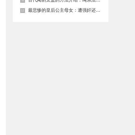
最悲惨的皇后公主母女：遭强奸还被卖为奴