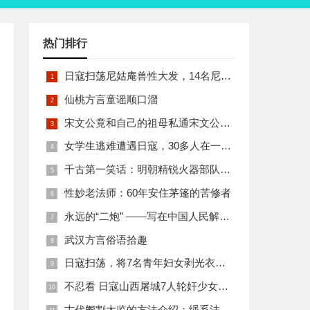
热门排行
日寇扫荡尼姑庵兽性大发，14名尼姑遭玷污后集体自焚
仙桃方言童谣顺口溜
宋文公竟和自己的祖母私通宋文公是如何死的
女学生逃难遭遇日寇，30多人在一所小校里被集体奸淫
千古第一笑话：明朝精锐火器部队亡于一只'鸡'
性妙老法师：60年安住茅篷的苦修者
永远的“二炮” ——写在中国人民解放军火箭军组建之际
武汉方言俗语拾趣
日寇扫荡，将7名青年妇女剥光衣裤在庙前糟蹋
不忍看 日寇山西屠城7人轮奸少女后揪双腿活活分尸
古代阉割太监的方法介绍：绳系法与揉捏法