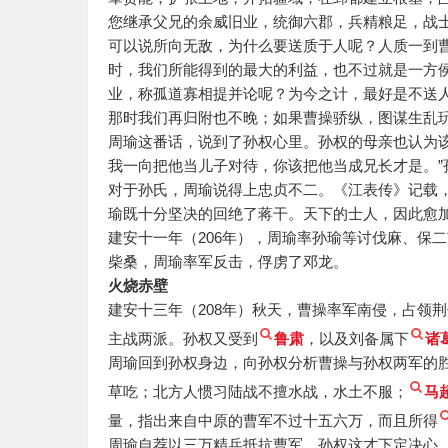
您继承父兄的余威旧业，统御六郡，兵精粮足，战
可以说所向无敌，为什么要送质于人呢？人质一到
时，我们所能得到的最大的利益，也不过就是一方
业，称孤道寡相提并论呢？为今之计，最好是不送
那时我们再归附也不晚；如果曹操骄纵，图谋生乱
周瑜这番话，说到了孙权心里。孙权的母亲也认为该
我一向把他当儿子对待，你该把他当成兄长才是。
对于孙氏，周瑜说得上忠贞不二。《江表传》记载
瑜既十分坚决的回绝了蒋干。天下的士人，因此愈
建安十一年（206年），周瑜率孙瑜等讨伐麻、保
柴桑，周瑜率军反击，俘虏了邓龙。
火烧赤壁
建安十三年（208年）秋天，曹操率军南侵，占领
主战两派。孙权又受到
鲁肃
，以及刘备属下
诸
周瑜回到孙权身边，向孙权分析曹操与孙权两军的
草吃；北方人惯习陆战不擅水战，水土不服；
马
量，指出来自中原的曹军不过十五六万，而且所得
周瑜自荐以三万精兵抵抗曹军，孙权这才下定决心