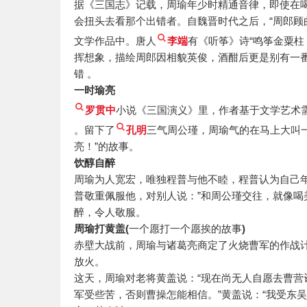
据《三国志》记载，周瑜年少时精通音律，即使在
会扭头去看那个出错者。自魏晋时代之后，“周郎顾
文学作品中。唐人
李端
有《听筝》诗“鸣筝金粟
挥想象，描绘周郎因相貌英俊，酒酣后更是别有一
错 。
一时瑜亮
罗贯中
小说《三国演义》里，作者基于文学艺术
。留下了
孔明
三气周公瑾，周瑜气的在马上大叫
亮！”的故事。
饮醇自醉
周瑜为人宽宏，唯独程普与他不睦，程普认为自己
普敬重佩服他，对别人说：”和周公瑾交往，就像喝
醉，令人敬服。
周瑜打黄盖(
一个愿打一个愿挨的故事
)
赤壁大战前，周瑜与诸葛亮商定了火烧曹军的作战
放火。
这天，周瑜对老将黄盖说：“现在尚无人自愿去曹营诈
军受些苦，否则曹操怎能相信。”黄盖说：“我受东