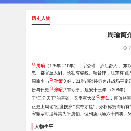
历史人物
周瑜简
2
周瑜
（175年-210年），字公瑾，庐江舒人 
忠，都官至太尉。长壮有姿貌、精音律，江东有“曲
周瑜少与
孙策
交好，21岁起随孙策奔赴战场平定
份与长史
张昭
共掌众事。建安十三年 （208年）
了“三分天下”的基础。又率军大破
曹仁
，拜偏将军
正史上周瑜“性度恢廓”“实奇才也”，孙权称赞周瑜有
宋徽宗时追尊其为平虏伯。位列唐武庙六十四将、
人物生平