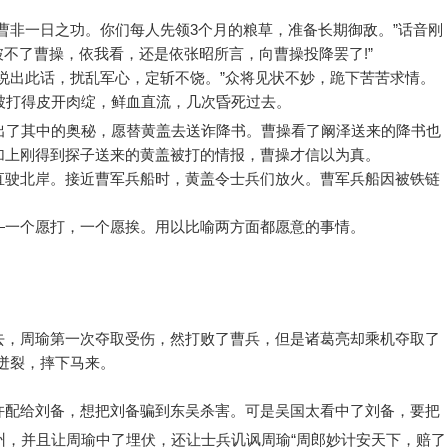
曹非一日之功。你们每人先领3个月的粮草，准备长期御敌。”话音刚
破不了曹操，依我看，还是依张昭所言，向曹操投降罢了!”
说出此话，扰乱军心，定斩不饶。”众将见状不妙，跪下苦苦求情。
被打得皮开肉绽，鲜血直流，几次昏死过去。
出了其中的奥秘，愿替黄盖去送诈降书。曹操看了阚泽送来的降书也
加上刚得到探子送来的黄盖被打的情报，曹操才信以为真。
直驶北岸。接近曹军兵船时，黄盖令士兵们放火。曹军兵船因被铁链
—一个愿打，一个愿挨。用以比喻两方面都愿意的事情。
去，周瑜第一次夺取受伤，然打败了曹兵，但是诸葛亮却乘机夺取了
迸裂，摔下马来。
许配给刘备，想把刘备骗到东吴杀害。可是吴国太看中了刘备，要把
州，并且让周瑜中了埋伏，还让士兵讥讽周瑜“周郎妙计安天下，赔了