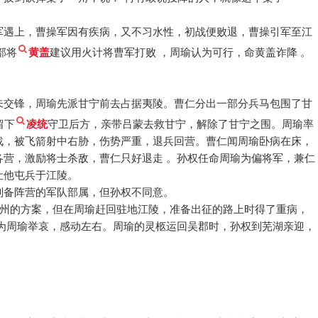
军遇上，曹操军因有疾病，又不习水性，初战便败退，曹操引军至江
部将
黄盖
建议用火计将曹军打败 ，周瑜认为可行，命黄盖诈降 。
未交锋，周瑜先派甘宁前去占据夷陵。曹仁分出一部分兵马包围了甘
留下
凌统
守卫后方，亲带吕蒙去救甘宁，解除了甘宁之围。周瑜率
战，被飞箭射中右胁，伤势严重，退兵回营。曹仁闻周瑜卧病在床，
各营，激励将士杀敌，曹仁只好退走 。孙权任命周瑜为偏将军，兼仁
让他屯兵于江陵。
刘备阵营的军队部属，但孙权不同意。
益州的方案，但在周瑜赶回驻地江陵，准备出征的路上时得了重病，
服为周瑜举哀，感动左右。周瑜的灵柩运回吴郡时，孙权到芜湖亲迎，