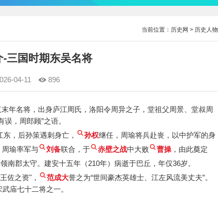
当前位置：
历史网
>
历史人物
介-三国时期东吴名将
026-04-11
896
。东汉末年名将，出身庐江周氏，洛阳令周异之子，堂祖父周景、堂叔周
有误，周郎顾”之语。
江东，后孙策遇刺身亡，
孙权
继任，周瑜将兵赴丧，以中护军的身
，周瑜率军与
刘备
联合，于
赤壁之战
中大败
曹操
，由此奠定
领南郡太守。建安十五年（210年）病逝于巴丘，年仅36岁。
“王佐之资"，
范成大
誉之为“世间豪杰英雄士、江左风流美丈夫”。
宋武庙七十二将之一。