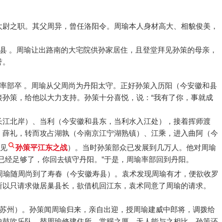
太尉之职。其父周异，曾任洛阳令。周瑜本人身材高大、相貌俊美，
舒县 。周瑜让出路南的大宅院供孙家居住，且登堂拜见孙策的母亲，
誉。
统率部卒 。周瑜从父周尚为丹阳太守。正好孙策入历阳（今安徽和县
接孙策，给他以大力支持。孙策十分喜悦，说：“我有了你，事就成
长江北岸）、当利（今安徽和县东，当利水入江处），接着挥师渡
、薛礼，转而攻占湖孰（今南京江宁湖熟镇）、江乘，进入曲阿（今
见
孙策平江东之战
）。当时孙策部众已发展到几万人。他对周瑜
已经足够了，你回去镇守丹阳。”于是，周瑜率部回到丹阳。
周瑜随周尚到了寿春（今安徽寿县）。袁术发现周瑜有才，便欲收罗
所以只请求做居巢县长，欲借机回江东，袁术同意了周瑜的请求。
苏苏州）。孙策闻周瑜归来，亲自出迎，授周瑜建威中郎将，调拨给
瑜鼓吹乐队，替周瑜修建住所，赏赐之厚，无人能与之相比。孙策还