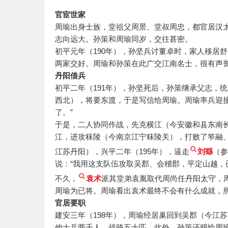
官宦世家
周瑜出身士族，堂祖父周景、堂叔周忠，都官居汉
志向远大。孙策和周瑜同岁，交往甚密。
初平元年（190年），孙坚兵讨董卓时，家人移居
两家交好。周瑜和孙策在此广交江南名士，很有声
丹阳借兵
初平二年（191年），孙坚死后，孙策继承父志，
西北），将要东渡，于是写信给周瑜。周瑜率兵迎
了。”
于是，二人协同作战，先克横江（今安徽和县东南
江，进攻秣陵（今南京江宁秣陵关），打败了笮融
江苏丹阳），兴平二年（195年），逼走
刘繇
（参
说：“我用这支队伍攻取吴郡、会稽郡，平定山越，
不久，
袁术
派其堂弟袁胤取代周尚任丹阳太守，
周瑜为已将。周瑜看出袁术最终不会有什么成就，
官居要职
建安三年（198年），周瑜经居巢回到吴郡（今江
他士兵两千人，战骑五十匹。此外，孙策还赐给周