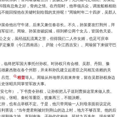
，和我有总角之好，骨肉之情。在丹阳时，他率领兵众，调发船粮相助
远不能回报他在关键时刻给我的支持呢！”周瑜时年二十四岁，吴郡人
孙策命他出守牛渚、后来又兼任春谷长。不久，孙策要攻打荆州，拜
随军征讨。周瑜、孙策攻破皖城，得到桥公两个女儿，皆国色天姿。
桥公之女，虽经战乱流离之苦，但得我们二人作女婿，也足可庆幸
兵平定豫章（今江西南昌）、庐陵（今江西吉安）。周瑜留下来镇守巴
6岁，临终把军国大事托付孙权。时孙权只有会稽、吴郡、丹阳、豫
英雄豪杰散在各个州郡，并未和孙氏建立起君臣之间相互依赖的关
、吕范、
程普
等人。周瑜从外地带兵前来奔丧，留在吴郡孙权身边
长史张昭共同掌管军政大事。
（建安七年），下书责令孙权，让孙权把儿子送到曹操这里来做人质。
纷纭，张昭、秦松等重臣，犹豫再三，不能决断。
支持，也有点举棋不定。于是，他只带周瑜一人到母亲面前议定此
析利害说：“当年楚君刚被封到荆山的边上时，地方不够百里。他的后
占据荆扬之地，直到南海。子孙代代相传，延续九百多年。现在将军