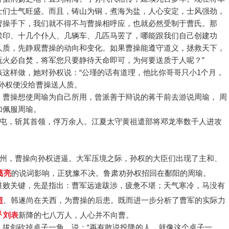
士们士气旺盛。而且，铸山为铜，煮海为盐，人心安定，士风强劲，
曹操手下，我们就不得不与曹操相呼应，也就必然受制于曹氏。那
侯印、十几个仆人、几辆车、几匹马罢了，哪能跟我们自己创建功
人质，先静观曹操的动向和变化。如果曹操能遵守道义，拯救天下，
玩火必自焚，将军您只要静待天命即可，为何要送质于人呢？”
这样做，她对孙权说：“公瑾的话有道理，他比你哥哥只小1个月，
”孙权便没给曹操送人质。
，曹操想使周瑜为自己所用，曾派善于辩说的蒋干前去游说周瑜， 周
加佩服周瑜。
二屯，斩其首领，俘万余人。江夏太守黄祖遣部将邓龙率数千人进攻
荆州，曹操向孙权进逼。大军压境之际，孙权的大臣们出现了主和、
葛亮
的说词影响，正犹豫不决。鲁肃劝孙权招回在鄱阳的周瑜。
胜败关键，先是指出：曹军远途跋涉，疲惫不堪；天气寒冷，马没有
超
、韩遂尚在关西，为曹操的后患。既而进一步分析了曹军的实际力
刘表
新降的七八万人，人心并不向曹。
，拔剑砍掉桌子一角，说：“再有敢说投降的人，就像这个桌子一