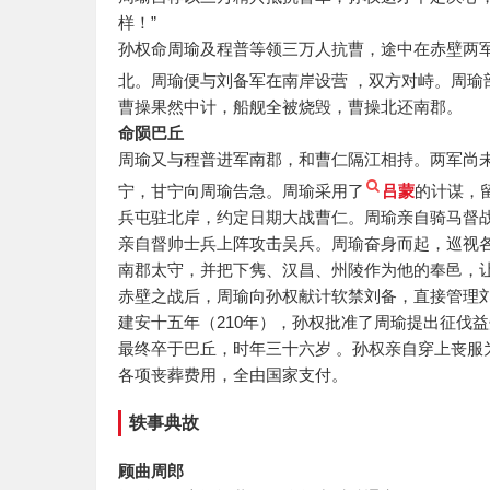
样！”
孙权命周瑜及程普等领三万人抗曹，途中在赤壁两
北。周瑜便与刘备军在南岸设营 ，双方对峙。周瑜
曹操果然中计，船舰全被烧毁，曹操北还南郡。
命陨巴丘
周瑜又与程普进军南郡，和曹仁隔江相持。两军尚
宁，甘宁向周瑜告急。周瑜采用了
吕蒙
的计谋，
兵屯驻北岸，约定日期大战曹仁。周瑜亲自骑马督
亲自督帅士兵上阵攻击吴兵。周瑜奋身而起，巡视
南郡太守，并把下隽、汉昌、州陵作为他的奉邑，
赤壁之战后，周瑜向孙权献计软禁刘备，直接管理
建安十五年（210年），孙权批准了周瑜提出征伐
最终卒于巴丘，时年三十六岁 。孙权亲自穿上丧
各项丧葬费用，全由国家支付。
轶事典故
顾曲周郎