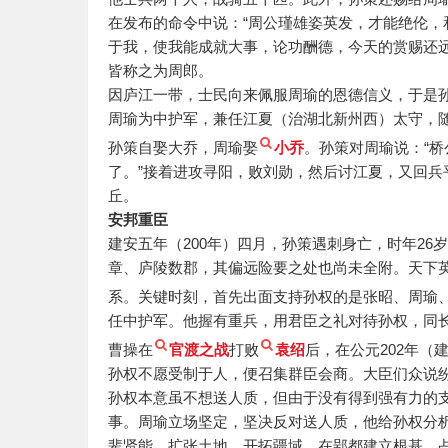
在发布的命令中说：“周公瑾雄姿英发，才能绝伦
于我，使我能成就大事，论功酬德，今天的赏赐还
皆称之为周郎。
因庐江一带，士民向来佩服周瑜的恩德信义，于是
周瑜为中护军，兼任江夏（治湖北新州西）太守，
孙策自娶大乔，周瑜娶
小乔
。孙策对周瑜说：“
了。”接着进攻寻阳，败刘勋，然后讨江夏，又回
丘。
安邦重臣
建安五年（200年）四月，孙策遇刺身亡，时年2
章、庐陵数郡，其偏远险要之处也尚未全附。天下
系。关键时刻，首先出面支持孙权的是张昭、周瑜
任中护军。他握有重兵，用君臣之礼对待孙权，同
曹操在
官渡之战
打败
袁绍
后，在公元202年
孙权不愿受制于人，便召集群臣会商。大臣们众说
孙权本意虽不想送人质，但由于没有得到强有力的
事。周瑜立场坚定，坚决反对送人质，他给孙权分
辈贤能，扩张土地，开拓疆域，在郢都建立根基，