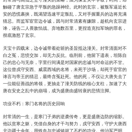
触碰了唐玄宗急于平叛的急躁神经。此时的玄宗，被叛军逼近长
安的恐慌裹挟，既渴望迅速平定叛乱，又对手握重兵的边将充满
猜忌。而监军宦官边令诚，因与封常清素有嫌隙，趁机向玄宗进
谗，诬告二人畏敌怯战、弃地数百里，更捏造克扣军饷的罪名，
彻底激怒了玄宗。
天宝十四载末，边令诚带着处斩的圣旨抵达潼关。封常清面对不
白之冤，悲愤交加，却无力反抗。临刑前，他留下遗表，坦陈自
己的忠心与无奈，字里行间满是对国家的忠诚与对命运的不甘。
这位曾戍守安西、威震西域的名将，未死于沙场，却死于宦官的
谗言与帝王的猜忌，最终含冤赴死。他的死，不仅让大唐失去了
一位能征善战的将领，更抽走了潼关防线的核心支柱，加速了大
唐在安史之乱中的崩塌，成为盛唐由盛转衰的悲情注脚。
功业不朽：寒门名将的历史回响
封常清的一生，是寒门子弟的逆袭传奇，更是盛唐边防的缩影。
他以贫寒之躯，凭借自身的才干与努力，戍守安西，守护大唐西
北边疆十余年，用铁血与忠诚铸就了不朽的功业。他治军严明、