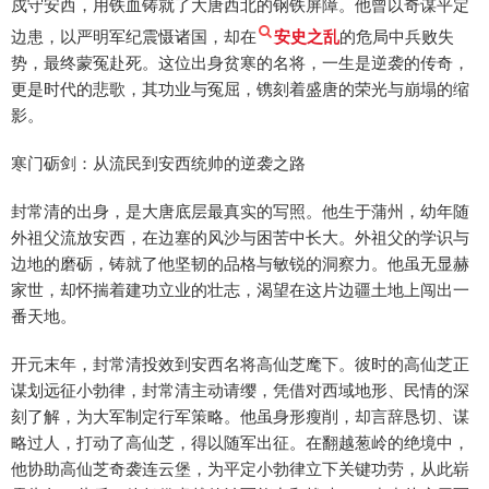
戍守安西，用铁血铸就了大唐西北的钢铁屏障。他曾以奇谋平定
边患，以严明军纪震慑诸国，却在
安史之乱
的危局中兵败失
势，最终蒙冤赴死。这位出身贫寒的名将，一生是逆袭的传奇，
更是时代的悲歌，其功业与冤屈，镌刻着盛唐的荣光与崩塌的缩
影。
寒门砺剑：从流民到安西统帅的逆袭之路
封常清的出身，是大唐底层最真实的写照。他生于蒲州，幼年随
外祖父流放安西，在边塞的风沙与困苦中长大。外祖父的学识与
边地的磨砺，铸就了他坚韧的品格与敏锐的洞察力。他虽无显赫
家世，却怀揣着建功立业的壮志，渴望在这片边疆土地上闯出一
番天地。
开元末年，封常清投效到安西名将高仙芝麾下。彼时的高仙芝正
谋划远征小勃律，封常清主动请缨，凭借对西域地形、民情的深
刻了解，为大军制定行军策略。他虽身形瘦削，却言辞恳切、谋
略过人，打动了高仙芝，得以随军出征。在翻越葱岭的绝境中，
他协助高仙芝奇袭连云堡，为平定小勃律立下关键功劳，从此崭