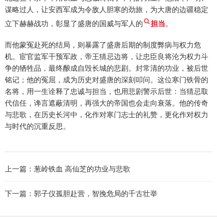
谋略过人，让安西军成为令敌人胆寒的劲旅，为大唐的边疆稳定
立下赫赫战功，彰显了盛唐的国威与军人的
担当
。
而他蒙冤赴死的结局，则暴露了盛唐后期的制度弊病与权力危
机。宦官监军干预军政，帝王猜忌边将，让忠臣良将沦为权力斗
争的牺牲品，最终酿成自毁长城的悲剧。封常清的功业，被后世
铭记；他的冤屈，成为历史对盛唐的深刻叩问。这位寒门铁骨的
名将，用一生诠释了忠诚与担当，也用悲剧警示后世：当猜忌取
代信任，谗言遮蔽清明，再强大的帝国也会走向衰落。他的传奇
与悲歌，在历史长河中，化作对寒门志士的礼赞，更化作对权力
与时代的沉重反思。
上一篇：
葱岭铁血 高仙芝的功业与悲歌
下一篇：
郭子仪孤胆赴营，智挽危局的千古壮举