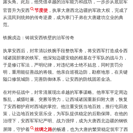
露头角。此后，他凭借卓越的治军能力和战功，一步步从底层军
官晋升为安西
节度使
，执掌大唐西北边疆的军政大权，完成了
从流民到统帅的传奇逆袭，成为寒门子弟在大唐建功立业的典
范。
铁腕戍边：铸就安西铁壁的治军传奇
执掌安西后，封常清以铁腕手段整饬军务，将安西军打造成令西
域诸国胆寒的铁军。他深知边疆安稳的根基在于军队的战斗力，
于是修订军法，严明纪律，对违纪将士绝不姑息，同时赏罚分
明，重用能征善战的将领。他亲自巡视边防，勘察地形，在关键
隘口修筑城防，完善防御体系，让安西的防线固若金汤。
在对外征战中，封常清展现出卓越的军事谋略。他率军平定周边
叛乱，威慑吐蕃、突厥等势力，让西域诸国重新归附大唐，恢复
了安西都护府对西域的掌控。他注重安抚当地百姓，推行屯田政
策，让边地百姓安居乐业，为军队提供稳定的后勤保障。在他的
治理下，安西军军纪严明、战力强悍，成为大唐西北边疆的钢铁
屏障，守护着
丝绸之路
的畅通，也为大唐的繁荣稳定筑牢了西