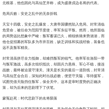
北根基，他也因此与高仙芝并称，成为盛唐戍边名将的代表。
危局兵败：安史之乱中的无奈折戟
天宝十四载，安史之乱爆发，大唐帝国骤然陷入危局。封常清临
危受命，被任命为范阳节度使，率军东征平叛。然而，他所面临
的局势远比想象中严峻：叛军蓄谋已久，精锐铁骑来势汹汹，而
他仓促招募的军队多为市井百姓，缺乏训练和实战经验，装备也
远不及叛军精良。
封常清虽拼尽全力抵御，却难挡叛军的锐气。他率军在洛阳一带
与叛军激战，虽多次组织抵抗，却因兵力悬殊、军心不稳，接连
战败，最终被迫退守潼关。潼关是长安的最后一道防线，封常清
与高仙芝会合后，深知此时出战必败，便坚守关隘，等待援军，
试图凭借天险挡住叛军，保全关中。这本是审时度势的正确决
策，却为后来的悲剧埋下了伏笔。
蒙冤赴死：时代悲剧下的名将陨落
封常清与高仙芝坚守潼关的策略，虽为保全关中争取了时间，却