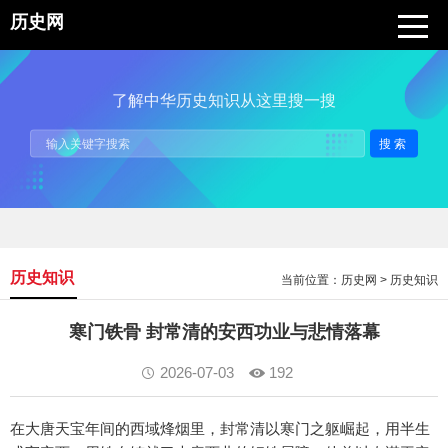
历史网
了解中华历史知识从这里搜一搜
搜索
历史知识
当前位置：
历史网
>
历史知识
寒门铁骨 封常清的安西功业与悲情落幕
2026-07-03
192
在大唐天宝年间的西域烽烟里，封常清以寒门之躯崛起，用半生