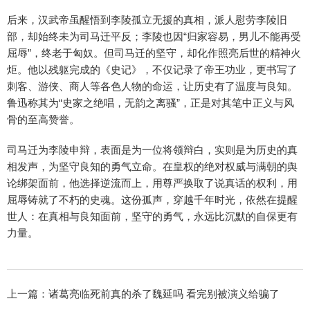
后来，汉武帝虽醒悟到李陵孤立无援的真相，派人慰劳李陵旧
部，却始终未为司马迁平反；李陵也因“归家容易，男儿不能再受
屈辱”，终老于匈奴。但司马迁的坚守，却化作照亮后世的精神火
炬。他以残躯完成的《史记》，不仅记录了帝王功业，更书写了
刺客、游侠、商人等各色人物的命运，让历史有了温度与良知。
鲁迅称其为“史家之绝唱，无韵之离骚”，正是对其笔中正义与风
骨的至高赞誉。
司马迁为李陵申辩，表面是为一位将领辩白，实则是为历史的真
相发声，为坚守良知的勇气立命。在皇权的绝对权威与满朝的舆
论绑架面前，他选择逆流而上，用尊严换取了说真话的权利，用
屈辱铸就了不朽的史魂。这份孤声，穿越千年时光，依然在提醒
世人：在真相与良知面前，坚守的勇气，永远比沉默的自保更有
力量。
上一篇：
诸葛亮临死前真的杀了魏延吗 看完别被演义给骗了