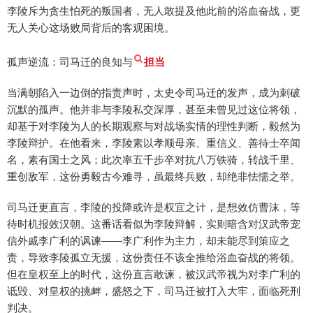
李陵斥为贪生怕死的叛国者，无人敢提及他此前的浴血奋战，更
无人关心这场败局背后的客观困境。
孤声逆流：司马迁的良知与
担当
当满朝陷入一边倒的指责声时，太史令司马迁的发声，成为刺破
沉默的孤声。他并非与李陵私交深厚，甚至未曾见过这位将领，
却基于对李陵为人的长期观察与对战场实情的理性判断，毅然为
李陵辩护。在他看来，李陵素以孝顺母亲、重信义、善待士卒闻
名，素有国士之风；此次率五千步卒对抗八万铁骑，转战千里、
重创敌军，这份勇毅古今难寻，虽最终兵败，却绝非怯懦之举。
司马迁更直言，李陵的投降或许是权宜之计，是想效仿曹沫，等
待时机报效汉朝。这番话看似为李陵辩解，实则暗含对汉武帝宠
信外戚李广利的讽谏——李广利作为主力，却未能尽到策应之
责，导致李陵孤立无援，这份责任不该全推给浴血奋战的将领。
但在皇权至上的时代，这份直言敢谏，被汉武帝视为对李广利的
诋毁、对皇权的挑衅，盛怒之下，司马迁被打入大牢，面临死刑
判决。