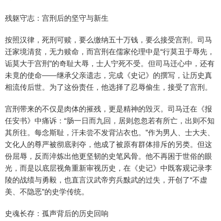
残躯守志：宫刑后的坚守与新生
按照汉律，死刑可赎，要么缴纳五十万钱，要么接受宫刑。司马
迁家境清贫，无力赎命，而宫刑在儒家伦理中是“行莫丑于辱先，
诟莫大于宫刑”的奇耻大辱，士人宁死不受。但司马迁心中，还有
未竟的使命——继承父亲遗志，完成《史记》的撰写，让历史真
相流传后世。为了这份责任，他选择了忍辱偷生，接受了宫刑。
宫刑带来的不仅是肉体的摧残，更是精神的毁灭。司马迁在《报
任安书》中痛诉：“肠一日而九回，居则忽忽若有所亡，出则不知
其所往。每念斯耻，汗未尝不发背沾衣也。”作为男人、士大夫、
文化人的尊严被彻底剥夺，他成了被原有群体排斥的另类。但这
份屈辱，反而淬炼出他更坚韧的史笔风骨。他不再困于世俗的眼
光，而是以底层视角重新审视历史，在《史记》中既客观记录李
陵的战绩与勇毅，也直言汉武帝穷兵黩武的过失，开创了“不虚
美、不隐恶”的史学传统。
史魂长存：孤声背后的历史回响