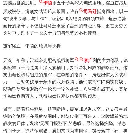
震撼后世的悲剧。
李陵
率五千步兵深入匈奴腹地，浴血奋战后
兵败被俘，满朝文武皆斥其叛国，唯有
司马迁
挺身而出，以一
句“陵事亲孝，与士信”，为这位陷入绝境的将领申辩。这份逆势
而行的坚守，不仅让司马迁承受了宫刑的奇耻大辱，更在历史的
长河中，刻下了一段关于良知与气节的不朽传奇。
孤军浴血：李陵的绝境与抉择
天汉二年秋，汉武帝为配合贰师将军
李广
利
的主力部队，命
李陵率五千荆楚勇士深入浚稽山，执行牵制匈奴的战略任务。这
支由精锐步兵组成的孤军，在李陵的指挥下，展现出惊人的战斗
力——面对匈奴单于亲率的八万铁骑，他们依托车阵构筑防线，
以强弓硬弩击退敌军一轮又一轮的冲锋，八昼夜血战下来，竟杀
伤匈奴近两万人，杀得匈奴救死扶伤都无暇顾及。
然而，随着箭矢耗尽、粮草断绝，援军却迟迟未至，这支孤军最
终陷入绝境。在最后突围时，部队仅剩三百余人，李陵望着遍地
战友的尸体，发出“无面目报陛下”的悲叹，最终选择投降。消息
传回长安，汉武帝震怒，满朝文武为求自保，纷纷落井下石，将