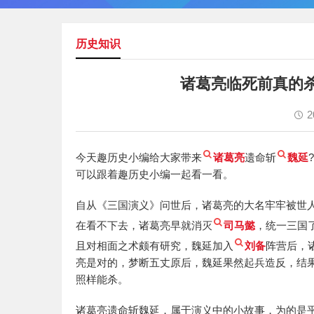
历史知识
诸葛亮临死前真的
2
今天趣历史小编给大家带来
诸葛亮
遗命斩
魏延
可以跟着趣历史小编一起看一看。
自从《三国演义》问世后，诸葛亮的大名牢牢被世人
在看不下去，诸葛亮早就消灭
司马懿
，统一三国
且对相面之术颇有研究，魏延加入
刘备
阵营后，
亮是对的，梦断五丈原后，魏延果然起兵造反，结果
照样能杀。
诸葛亮遗命斩魏延，属于演义中的小故事，为的是