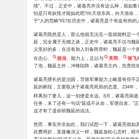
绩”。不过，正史中，诸葛亮并没有这么神，就如鲁
怕是只有妖怪才能如此吧?向天借东风，向天借命
于“人的范畴”吗?在历史中，诸葛亮是个有血有肉的
诸葛亮既然是人，那么他就无法见一面就能料定一
延，完全属于无稽之谈，正史中，诸葛亮不仅与魏
义里好的多，在没有加入刘备阵营时，魏延是一个拥
在忠心、
担当
、能力上，足以与
关羽
、
张飞
了泡，魏延主外，冲锋陷阵，诸葛亮主内，负责统
诸葛亮擅长的是治国，导致军事能力上略显有些不
延的桥段，主要取决于诸葛亮死前的态度。234年
样离别了妻儿，这一别便是永远。8月，诸葛亮病逝
任务，末了还有一句话“延或不从命，军便自发。”
这才有了遗命斩魏延的说法。
然而，事实并非如此，我们试想一下，诸葛亮假如
此费周折，直接像演义一样，魏延放松心态时，暗