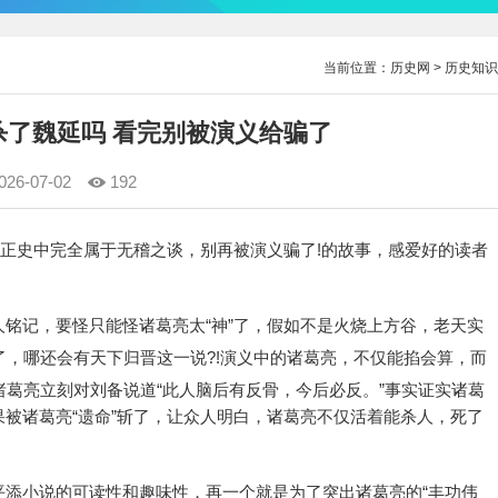
当前位置：
历史网
>
历史知识
杀了魏延吗 看完别被演义给骗了
026-07-02
192
?正史中完全属于无稽之谈，别再被演义骗了!的故事，感爱好的读者
铭记，要怪只能怪诸葛亮太“神”了，假如不是火烧上方谷，老天实
了，哪还会有天下归晋这一说?!演义中的诸葛亮，不仅能掐会算，而
诸葛亮立刻对刘备说道“此人脑后有反骨，今后必反。”事实证实诸葛
被诸葛亮“遗命”斩了，让众人明白，诸葛亮不仅活着能杀人，死了
平添小说的可读性和趣味性，再一个就是为了突出诸葛亮的“丰功伟