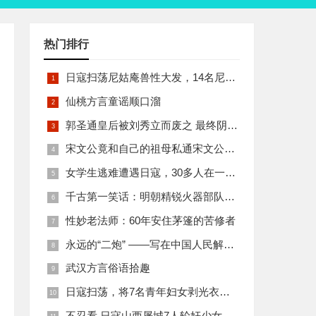
热门排行
日寇扫荡尼姑庵兽性大发，14名尼姑遭玷污后集体自焚
仙桃方言童谣顺口溜
郭圣通皇后被刘秀立而废之 最终阴丽华当上了皇后 那么她的五个儿子有何结局
宋文公竟和自己的祖母私通宋文公是如何死的
女学生逃难遭遇日寇，30多人在一所小校里被集体奸淫
千古第一笑话：明朝精锐火器部队亡于一只'鸡'
性妙老法师：60年安住茅篷的苦修者
永远的“二炮” ——写在中国人民解放军火箭军组建之际
武汉方言俗语拾趣
日寇扫荡，将7名青年妇女剥光衣裤在庙前糟蹋
不忍看 日寇山西屠城7人轮奸少女后揪双腿活活分尸