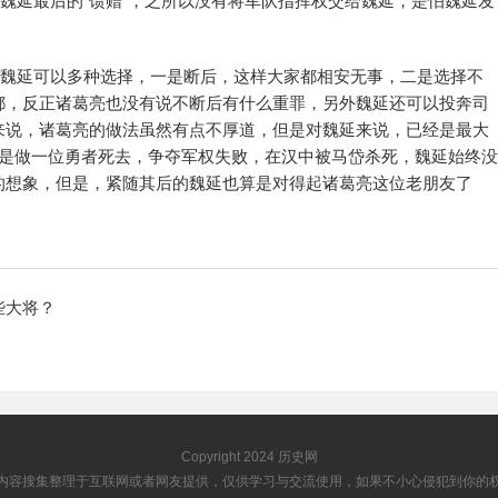
友魏延最后的“馈赠”，之所以没有将军队指挥权交给魏延，是怕魏延发
，魏延可以多种选择，一是断后，这样大家都相安无事，二是选择不
都，反正诸葛亮也没有说不断后有什么重罪，另外魏延还可以投奔司
来说，诸葛亮的做法虽然有点不厚道，但是对魏延来说，已经是最大
而是做一位勇者死去，争夺军权失败，在汉中被马岱杀死，魏延始终没
的想象，但是，紧随其后的魏延也算是对得起诸葛亮这位老朋友了
些大将？
Copyright 2024
历史网
内容搜集整理于互联网或者网友提供，仅供学习与交流使用，如果不小心侵犯到你的