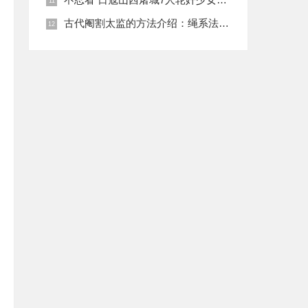
古代阉割太监的方法介绍：绳系法与揉捏法