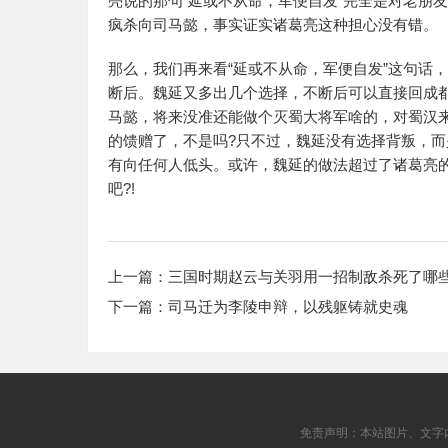
亮说的那句“延或不从命，军便自发”完全是对老朋
疯杀向司马懿，事实证实诸葛亮这种担心没有错。
那么，我们再来看“延或不从命，军便自发”这句话
断后。魏延又多出几个选择，不断后可以直接回成
马懿，将来没准还能做个灭蜀大将军啥的，对蜀汉
的馈赠了，不是吗?只不过，魏延没有选择背叛，
有向任何人低头。或许，魏延的做法超过了诸葛亮
吧?!
上一篇：
三国时期赵云与关羽用一招制敌杀死了哪
下一篇：
司马迁为李陵申辩，以残躯铸就史魂
免责声明：本站图片、文字