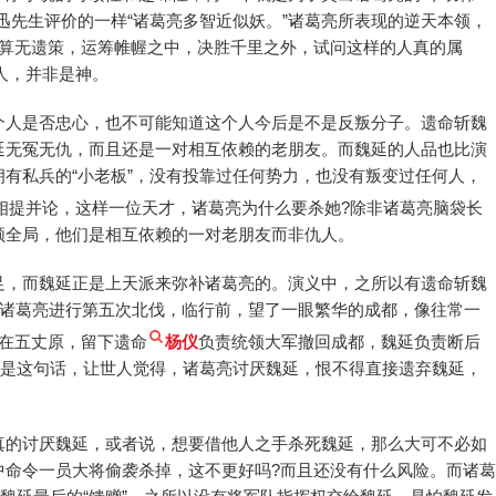
迅先生评价的一样“诸葛亮多智近似妖。”诸葛亮所表现的逆天本领，
，算无遗策，运筹帷幄之中，决胜千里之外，试问这样的人真的属
人，并非是神。
个人是否忠心，也不可能知道这个人今后是不是反叛分子。遗命斩魏
延无冤无仇，而且还是一对相互依赖的老朋友。而魏延的人品也比演
有私兵的“小老板”，没有投靠过任何势力，也没有叛变过任何人，
相提并论，这样一位天才，诸葛亮为什么要杀她?除非诸葛亮脑袋长
领全局，他们是相互依赖的一对老朋友而非仇人。
足，而魏延正是上天派来弥补诸葛亮的。演义中，之所以有遗命斩魏
，诸葛亮进行第五次北伐，临行前，望了一眼繁华的成都，像往常一
在五丈原，留下遗命
杨仪
负责统领大军撤回成都，魏延负责断后
正是这句话，让世人觉得，诸葛亮讨厌魏延，恨不得直接遗弃魏延，
真的讨厌魏延，或者说，想要借他人之手杀死魏延，那么大可不必如
中命令一员大将偷袭杀掉，这不更好吗?而且还没有什么风险。而诸葛