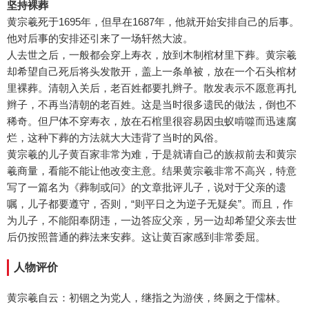
坚持裸葬
黄宗羲死于1695年，但早在1687年，他就开始安排自己的后事。
他对后事的安排还引来了一场轩然大波。
人去世之后，一般都会穿上寿衣，放到木制棺材里下葬。黄宗羲
却希望自己死后将头发散开，盖上一条单被，放在一个石头棺材
里裸葬。清朝入关后，老百姓都要扎辫子。散发表示不愿意再扎
辫子，不再当清朝的老百姓。这是当时很多遗民的做法，倒也不
稀奇。但尸体不穿寿衣，放在石棺里很容易因虫蚁啃噬而迅速腐
烂，这种下葬的方法就大大违背了当时的风俗。
黄宗羲的儿子黄百家非常为难，于是就请自己的族叔前去和黄宗
羲商量，看能不能让他改变主意。结果黄宗羲非常不高兴，特意
写了一篇名为《葬制或问》的文章批评儿子，说对于父亲的遗
嘱，儿子都要遵守，否则，“则平日之为逆子无疑矣”。而且，作
为儿子，不能阳奉阴违，一边答应父亲，另一边却希望父亲去世
后仍按照普通的葬法来安葬。这让黄百家感到非常委屈。
人物评价
黄宗羲自云：初锢之为党人，继指之为游侠，终厕之于儒林。