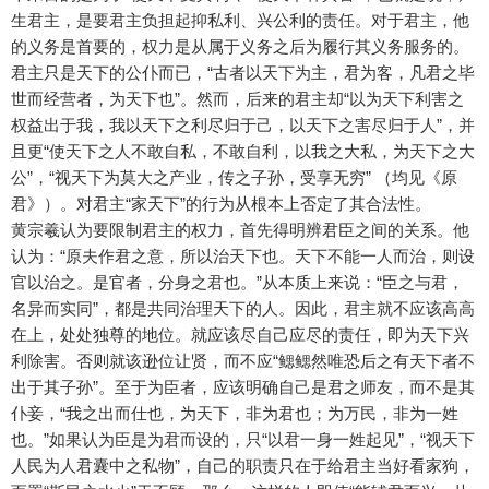
生君主，是要君主负担起抑私利、兴公利的责任。对于君主，他
的义务是首要的，权力是从属于义务之后为履行其义务服务的。
君主只是天下的公仆而已，“古者以天下为主，君为客，凡君之毕
世而经营者，为天下也”。然而，后来的君主却“以为天下利害之
权益出于我，我以天下之利尽归于己，以天下之害尽归于人”，并
且更“使天下之人不敢自私，不敢自利，以我之大私，为天下之大
公”，“视天下为莫大之产业，传之子孙，受享无穷” （均见《原
君》）。对君主“家天下”的行为从根本上否定了其合法性。
黄宗羲认为要限制君主的权力，首先得明辨君臣之间的关系。他
认为：“原夫作君之意，所以治天下也。天下不能一人而治，则设
官以治之。是官者，分身之君也。”从本质上来说：“臣之与君，
名异而实同”，都是共同治理天下的人。因此，君主就不应该高高
在上，处处独尊的地位。就应该尽自己应尽的责任，即为天下兴
利除害。否则就该逊位让贤，而不应“鳃鳃然唯恐后之有天下者不
出于其子孙”。至于为臣者，应该明确自己是君之师友，而不是其
仆妾，“我之出而仕也，为天下，非为君也；为万民，非为一姓
也。”如果认为臣是为君而设的，只“以君一身一姓起见”，“视天下
人民为人君囊中之私物”，自己的职责只在于给君主当好看家狗，