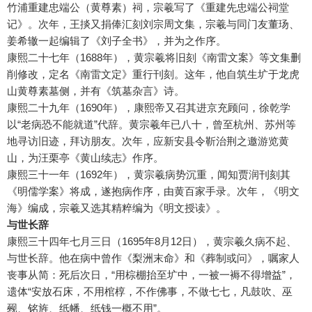
竹浦重建忠端公（黄尊素）祠，宗羲写了《重建先忠端公祠堂
记》。次年，王掞又捐俸汇刻刘宗周文集，宗羲与同门友董玚、
姜希辙一起编辑了《刘子全书》，并为之作序。
康熙二十七年（1688年），黄宗羲将旧刻《南雷文案》等文集删
削修改，定名《南雷文定》重行刊刻。这年，他自筑生圹于龙虎
山黄尊素墓侧，并有《筑墓杂言》诗。
康熙二十九年（1690年），康熙帝又召其进京充顾问，徐乾学
以“老病恐不能就道”代辞。黄宗羲年已八十，曾至杭州、苏州等
地寻访旧迹，拜访朋友。次年，应新安县令靳治荆之邀游览黄
山，为汪栗亭《黄山续志》作序。
康熙三十一年（1692年），黄宗羲病势沉重，闻知贾润刊刻其
《明儒学案》将成，遂抱病作序，由黄百家手录。次年，《明文
海》编成，宗羲又选其精粹编为《明文授读》。
与世长辞
康熙三十四年七月三日（1695年8月12日），黄宗羲久病不起、
与世长辞。他在病中曾作《梨洲末命》和《葬制或问》，嘱家人
丧事从简：死后次日，“用棕棚抬至圹中，一被一褥不得增益”，
遗体“安放石床，不用棺椁，不作佛事，不做七七，凡鼓吹、巫
觋、铭旌、纸幡、纸钱一概不用”。