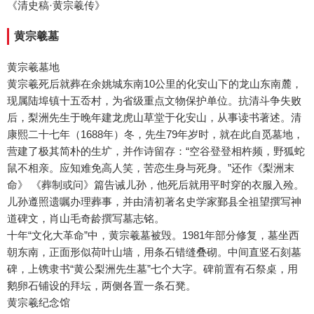
《清史稿·黄宗羲传》
黄宗羲墓
黄宗羲墓地
黄宗羲死后就葬在余姚城东南10公里的化安山下的龙山东南麓，
现属陆埠镇十五岙村，为省级重点文物保护单位。抗清斗争失败
后，梨洲先生于晚年建龙虎山草堂于化安山，从事读书著述。清
康熙二十七年（1688年）冬，先生79年岁时，就在此自觅墓地，
营建了极其简朴的生圹，并作诗留存：“空谷登登相杵频，野狐蛇
鼠不相亲。应知难免高人笑，苦恋生身与死身。”还作《梨洲末
命》 《葬制或问》篇告诫儿孙，他死后就用平时穿的衣服入殓。
儿孙遵照遗嘱办理葬事，并由清初著名史学家鄞县全祖望撰写神
道碑文，肖山毛奇龄撰写墓志铭。
十年“文化大革命”中，黄宗羲墓被毁。1981年部分修复，墓坐西
朝东南，正面形似荷叶山墙，用条石错缝叠砌。中间直竖石刻墓
碑，上镌隶书“黄公梨洲先生墓”七个大字。碑前置有石祭桌，用
鹅卵石铺设的拜坛，两侧各置一条石凳。
黄宗羲纪念馆