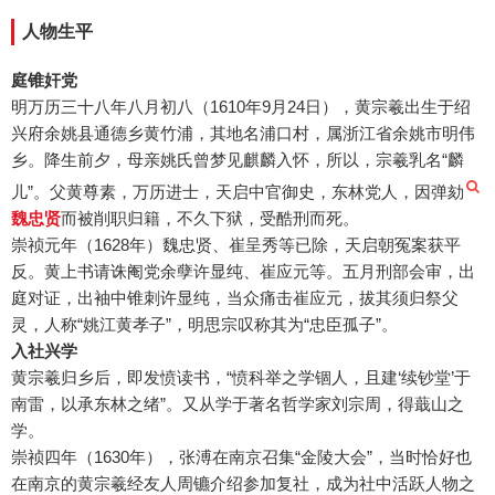
人物生平
庭锥奸党
明万历三十八年八月初八（1610年9月24日），黄宗羲出生于绍
兴府余姚县通德乡黄竹浦，其地名浦口村，属浙江省余姚市明伟
乡。降生前夕，母亲姚氏曾梦见麒麟入怀，所以，宗羲乳名“麟
儿”。父黄尊素，万历进士，天启中官御史，东林党人，因弹劾
魏忠贤
而被削职归籍，不久下狱，受酷刑而死。
崇祯元年（1628年）魏忠贤、崔呈秀等已除，天启朝冤案获平
反。黄上书请诛阉党余孽许显纯、崔应元等。五月刑部会审，出
庭对证，出袖中锥刺许显纯，当众痛击崔应元，拔其须归祭父
灵，人称“姚江黄孝子”，明思宗叹称其为“忠臣孤子”。
入社兴学
黄宗羲归乡后，即发愤读书，“愤科举之学锢人，且建‘续钞堂’于
南雷，以承东林之绪”。又从学于著名哲学家刘宗周，得蕺山之
学。
崇祯四年（1630年），张溥在南京召集“金陵大会”，当时恰好也
在南京的黄宗羲经友人周镳介绍参加复社，成为社中活跃人物之