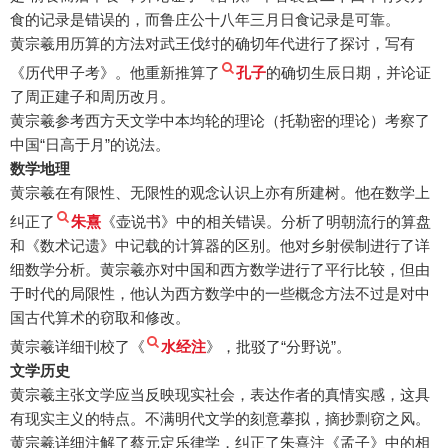
食的记录是错误的，而鲁庄公十八年三月日食记录是可靠。
黄宗羲用历算的方法对武王伐纣的确切年代进行了探讨，写有
《历代甲子考》。他重新推算了
孔子
的确切生辰日期，并论证
了周正建子和周历改月。
黄宗羲参考西方天文学中本均轮的理论（托勒密的理论）考察了
中国“日高于月”的说法。
数学地理
黄宗羲在有限性、无限性的观念认识上亦有所建树。他在数学上
纠正了
朱熹
《壶说书》中的相关错误。分析了明朝流行的算盘
和《数术记遗》中记载的计算器的区别。他对乡射侯制进行了详
细数学分析。黄宗羲亦对中国和西方数学进行了平行比较，但由
于时代的局限性，他认为西方数学中的一些概念方法不过是对中
国古代算术的窃取和修改。
黄宗羲详细刊校了《
水经注
》，批驳了“分野说”。
文学历史
黄宗羲主张文学应当反映现实社会，表达作者的真情实感，这具
有现实主义的特点。不满明代文学的刻意摹拟，摘抄剽窃之风。
黄宗羲详细注解了蔡元定乐律学，纠正了朱熹注《孟子》中的相