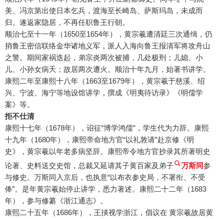
美、冯京第出使日本乞兵，渡海至长崎岛、萨斯玛岛，未成而
归。遂返家隐居，不再任职鲁王行朝。
顺治七至十一年（1650至1654年），黄宗羲遭清廷三次通缉，仍
捎鲁王密信联络金华诸地义军，派人入海向鲁王报清军将攻舟山
之警。期间家祸迭起，弟宗炎两次被捕，几处极刑；儿媳、小
儿、小孙女病夭；故居两次遭火。顺治十年九月，始著书讲学。
康熙二年至康熙十八年（1663至1679年），黄宗羲于慈溪、绍
兴、宁波、海宁等地设馆讲学，撰成《明夷待访录》《明儒学
案》等。
拒不仕清
康熙十七年（1678年），诏征“博学鸿儒”，学生代为力辞。康熙
十九年（1680年），康熙帝命地方官“以礼敦请”赴京修《明
史》，黄宗羲以年老多病坚辞。康熙帝令地方官抄录其所著明史
论著、史料送交史馆，总裁又延请其子黄百家及弟子
万斯同
参
与修史。万斯同入京后，也执意“以布衣参史局，不署衔、不受
俸”。是年黄宗羲始停止讲学，悉力著述。康熙二十二年（1683
年），参与修纂《浙江通志》。
康熙二十五年（1686年），王掞视学浙江，倡议在 黄宗羲故居黄