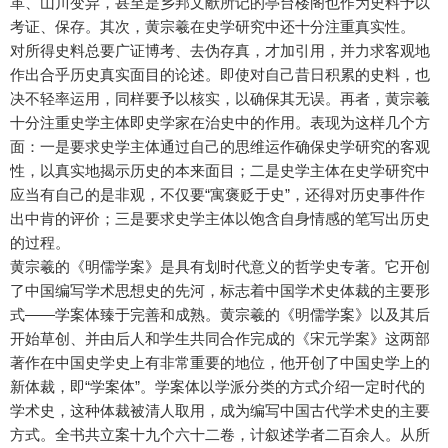
革、山川变异，甚至是乡邦文献所记的亭台楼阁也作为史料予以
考证、保存。其次，黄宗羲在史学研究中还十分注重真实性。
对所得史料总要广证博考、去伪存真，才加引用，并力求客观地
作出合乎历史真实面目的论述。即使对自己昔日积累的史料，也
决不轻率运用，同样要予以核实，以确保其无误。再者，黄宗羲
十分注重史学主体即史学家在治史中的作用。表现为这样几个方
面：一是要求史学主体通过自己的思维运作确保史学研究的客观
性，以真实地揭示历史的本来面目；二是史学主体在史学研究中
应当有自己的是非观，不仅要“寓褒贬于史”，还得对历史事件作
出中肯的评价；三是要求史学主体以饱含自身情感的笔写出历史
的过程。
黄宗羲的《明儒学案》是具有划时代意义的哲学史专著。它开创
了中国编写学术思想史的先河，标志着中国学术史体裁的主要形
式——学案体臻于完善和成熟。黄宗羲的《明儒学案》以及其后
开始草创、并由后人和学生共同合作完成的《宋元学案》这两部
著作在中国史学史上有非常重要的地位，他开创了中国史学上的
新体裁，即“学案体”。学案体以学派分类的方式介绍一定时代的
学术史，这种体裁被清人取用，成为编写中国古代学术史的主要
方式。全书共立案十九个六十二卷，计叙述学者二百余人。从所