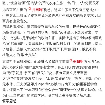
张，“废金银”而“通钱钞”的币制改革主张，“均田”、“齐税”而又不
排斥富民占田的“
井田制
”构想。这些主张虽不免有空想成分，
但在客观上顺应了资本主义经济关系产生和发展的历史要求，因
而具有启蒙意义。
四是教育模式。黄宗羲特别重视学校的作用，把学校的功能定位
为指导政治、引导舆论的场所，提出“必使治天下之具皆出于学
校”、“公其非是于学校”的政治主张，实际上提出了“以学术指导政
治”的启蒙思想；黄宗羲还力主改革以科举取士的教育制度，提出
了培养、选拔人才应坚持“宽于取而严于用”的原则，以及不拘一
格选人才的“取士八法”。
五是哲学思维模式。他既继承又超越了前辈
王阳明
的“心学”思
想与乃师刘宗周的“诚意慎独”之学，将王阳明的“致良知”说解释
为“‘致’字就是‘行’字”的“行良知”说，将刘宗周立足于至善
之“意”的“改过”说发展为基于“工夫”实践的“力行”哲学，提出了“心
无本体，工夫所至即其本体”和“必以力行为工夫”的重要哲学命
题，还提出了“一本万殊”与“会众合一”辩证统一的认识方法论。这
为纠正当时流行的空虚学风、倡导社会变革提供了新思维。
哲学思想