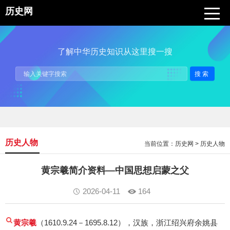
历史网
了解中华历史知识从这里搜一搜
搜索
历史人物
当前位置：
历史网
>
历史人物
黄宗羲简介资料—中国思想启蒙之父
2026-04-11
164
黄宗羲
（1610.9.24－1695.8.12），汉族，浙江绍兴府余姚县