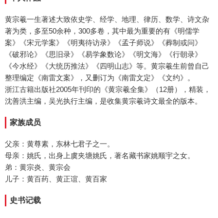
黄宗羲一生著述大致依史学、经学、地理、律历、数学、诗文杂
著为类，多至50余种，300多卷，其中最为重要的有《明儒学
案》《宋元学案》《明夷待访录》《孟子师说》《葬制或问》
《破邪论》《思旧录》《易学象数论》《明文海》《行朝录》
《今水经》《大统历推法》《四明山志》等。黄宗羲生前曾自己
整理编定《南雷文案》，又删订为《南雷文定》《文约》。
浙江古籍出版社2005年刊印的《黄宗羲全集》（12册），精装，
沈善洪主编，吴光执行主编，是收集黄宗羲诗文最全的版本。
家族成员
父亲：黄尊素，东林七君子之一。
母亲：姚氏，出身上虞夹塘姚氏，著名藏书家姚顺宇之女。
弟：黄宗炎、黄宗会
儿子：黄百药、黄正谊、黄百家
史书记载