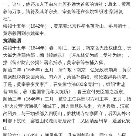
一。这年，他还加入了由名士何乔远为首领的诗社；后来，黄宗
羲与万泰、陆符及其弟宗炎、宗会等还在余姚组织过“梨洲复
社”。
崇祯十五年（1642年），黄宗羲北京科举名落孙山。冬月初十，
黄宗羲回到余姚家中。
抗清隐居
崇祯十七年（1644年）春，明亡。五月，南京弘光政权建立，阮
大铖为兵部侍郎，编《蝗蝻录》（诬东林党为蝗，复社为蝻），
据《留都防乱公揭》署名捕杀，黄宗羲等被捕入狱。
顺治二年（1645年）五月，清军攻下南京，弘光政权崩离，黄宗
羲乘乱脱身返回余姚。闰六月，余姚孙嘉绩、熊汝霖起兵抗清。
于是，黄宗羲变卖家产，召集黄竹浦600余青壮年，组织“世忠
营”响应，著《监国鲁元年大统历》，鲁王宣付史臣颁之浙东。
顺治三年（1646年）二月，被鲁王任兵部职方司主事。五月，指
挥“火攻营”渡海抵乍浦城下，因力量悬殊失利。六月兵败，清军
占绍兴，与王翊残部入四明山，驻杖锡寺结寨固守，后因其外出
时部下扰民，寨被山民毁而潜居家中，又因清廷缉拿，避居化安
山。
顺治六年（1649年）朝见鲁王，升左副都御史。同年冬，与阮