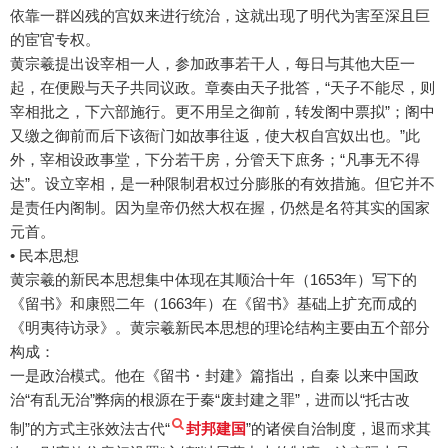
依靠一群凶残的宫奴来进行统治，这就出现了明代为害至深且巨
的宦官专权。
黄宗羲提出设宰相一人，参加政事若干人，每日与其他大臣一
起，在便殿与天子共同议政。章奏由天子批答，“天子不能尽，则
宰相批之，下六部施行。更不用呈之御前，转发阁中票拟”；阁中
又缴之御前而后下该衙门如故事往返，使大权自宫奴出也。”此
外，宰相设政事堂，下分若干房，分管天下庶务；“凡事无不得
达”。设立宰相，是一种限制君权过分膨胀的有效措施。但它并不
是责任内阁制。因为皇帝仍然大权在握，仍然是名符其实的国家
元首。
• 民本思想
黄宗羲的新民本思想集中体现在其顺治十年（1653年）写下的
《留书》和康熙二年（1663年）在《留书》基础上扩充而成的
《明夷待访录》。黄宗羲新民本思想的理论结构主要由五个部分
构成：
一是政治模式。他在《留书・封建》篇指出，自秦 以来中国政
治“有乱无治”弊病的根源在于秦“废封建之罪”，进而以“托古改
制”的方式主张效法古代“
封邦建国
”的诸侯自治制度，退而求其