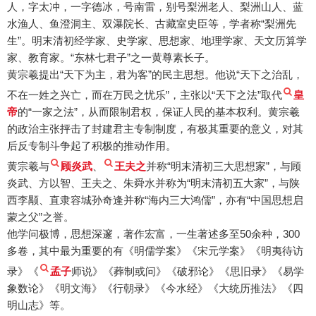
人，字太冲，一字德冰，号南雷，别号梨洲老人、梨洲山人、蓝
水渔人、鱼澄洞主、双瀑院长、古藏室史臣等，学者称“梨洲先
生”。明末清初经学家、史学家、思想家、地理学家、天文历算学
家、教育家。“东林七君子”之一黄尊素长子。
黄宗羲提出“天下为主，君为客”的民主思想。他说“天下之治乱，
不在一姓之兴亡，而在万民之忧乐”，主张以“天下之法”取代
皇
帝
的“一家之法”，从而限制君权，保证人民的基本权利。黄宗羲
的政治主张抨击了封建君主专制制度，有极其重要的意义，对其
后反专制斗争起了积极的推动作用。
黄宗羲与
顾炎武
、
王夫之
并称“明末清初三大思想家”，与顾
炎武、方以智、王夫之、朱舜水并称为“明末清初五大家”，与陕
西李颙、直隶容城孙奇逢并称“海内三大鸿儒”，亦有“中国思想启
蒙之父”之誉。
他学问极博，思想深邃，著作宏富，一生著述多至50余种，300
多卷，其中最为重要的有《明儒学案》《宋元学案》《明夷待访
录》《
孟子
师说》《葬制或问》《破邪论》《思旧录》《易学
象数论》《明文海》《行朝录》《今水经》《大统历推法》《四
明山志》等。