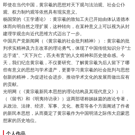
即使在当代中国，黄宗羲的思想对天下观与法治观、社会公仆
观、权力制约观等依然具有现实意义。
杨国荣的《王学通论》：黄宗羲的致知工夫已开始由体认道德本
体而向明自然之理扩展，这种转向，在某种意义上可以视为从封
建理学观念向近代思维方式迈出了一步。
中国共产党新闻网（《黄宗羲的社会批判精神》）：黄宗羲的批
判求实精神及力主改革的理论勇气，体现了中国传统知识分子“士
志于道”、“天下兴亡，匹夫有责”的人文精神和历史使命感。今
天，我们纪念黄宗羲，不仅要研究、了解黄宗羲为后人留下了哪
些有意义的思想与学术遗产，更要学习黄宗羲的社会批判与思想
创新的精神，为促进社会进步、推动学术文化的发展而做出应有
的贡献。
光明网（《黄宗羲新民本思想的理论结构及其现代意义》）：
（《留书》和《明夷待访录》）这两部堪称姊妹篇的政论专著，
从政治、法律、经济、军事、文化、教育等各个方面阐述了作者
的新民本思想，从而奠定了黄宗羲作为中国明清之际伟大启蒙思
想家的历史地位。
个人作品