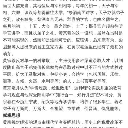
当世大儒充当，其地位应与宰相相等，每年的初一，天子与宰
相、六卿、谏议等都得前往太学。”祭酒南面讲学，天子亦就弟子
之列。政有缺失，祭酒直言无讳。郡县的学官，也由名儒主之。
每月的初一、十五，大会一邑之缙绅、士子；郡县官亦须前往听
学官讲学，而且执弟子之礼。黄宗羲的这一设想，虽然在当时是
不可能实现的，然而却是难能可贵的。应该讲，后来康有为、梁
启超等人提出来的君主立宪方案，在黄宗羲这里已经有了最初的
萌芽。
黄宗羲反对单一的科举取士，主张使用多种渠道录取人才，以制
度防止高官子弟凭借长辈权势在录取过程中以不正当的方式胜过
平民。扩大了录取对象，包括小吏，会绝学（包括历算、乐律、
测望、占候、火器、水利等等）的人，上书言事者等等。
黄宗羲并认为“学贵履践，经世致用”，这种理论实践并重的教育
学习观点与他深受阳明学中“知行合一，知行并进”密不可分。黄
宗羲在今浙江宁波、绍兴等地办学讲学，培养了很多学生。著名
弟子有万斯同、万斯大、全祖望、章学诚、邵晋涵、仇兆鳌等。
赋税思想
黄宗羲对经济的观点由现代学者秦晖总结，历史上的税费改革不