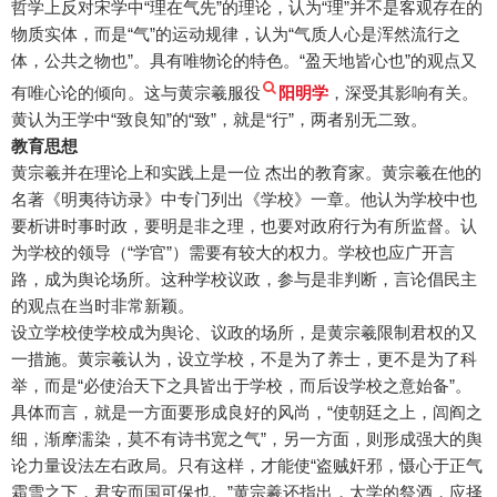
哲学上反对宋学中“理在气先”的理论，认为“理”并不是客观存在的
物质实体，而是“气”的运动规律，认为“气质人心是浑然流行之
体，公共之物也”。具有唯物论的特色。“盈天地皆心也”的观点又
有唯心论的倾向。这与黄宗羲服役
阳明学
，深受其影响有关。
黄认为王学中“致良知”的“致”，就是“行”，两者别无二致。
教育思想
黄宗羲并在理论上和实践上是一位 杰出的教育家。黄宗羲在他的
名著《明夷待访录》中专门列出《学校》一章。他认为学校中也
要析讲时事时政，要明是非之理，也要对政府行为有所监督。认
为学校的领导（“学官”）需要有较大的权力。学校也应广开言
路，成为舆论场所。这种学校议政，参与是非判断，言论倡民主
的观点在当时非常新颖。
设立学校使学校成为舆论、议政的场所，是黄宗羲限制君权的又
一措施。黄宗羲认为，设立学校，不是为了养士，更不是为了科
举，而是“必使治天下之具皆出于学校，而后设学校之意始备”。
具体而言，就是一方面要形成良好的风尚，“使朝廷之上，闾阎之
细，渐摩濡染，莫不有诗书宽之气”，另一方面，则形成强大的舆
论力量设法左右政局。只有这样，才能使“盗贼奸邪，慑心于正气
霜雪之下，君安而国可保也。”黄宗羲还指出，太学的祭酒，应择