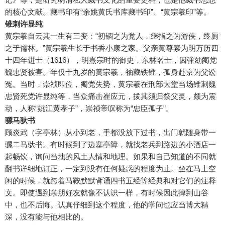
的核心文献。藏书印有“余姚黄氏书库藏书印”、“黄宗羲印”等。
锥刺许显纯
黄宗羲自云其一生有三变：“初锢之为党人，继指之为游侠，终厕
之于儒林。”黄宗羲生长于书香小康之家。父亲黄尊素为明万历四
十四年进士（1616），明熹宗时的御史，东林名士，因弹劾阉党
魏忠贤被害。年仅十九岁的黄宗羲，袖藏铁锥，孤身赴京为父讼
冤。当时，崇祯即位，阉党失势，黄宗羲在刑部大堂当场锥刺魏
忠贤死党许显纯等，当众痛击崔应元，拔其须归祭父灵，颇为震
动，人称“姚江黄孝子”，崇祯帝叹称为“忠臣孤子”。
骡马驮书
顾炎武（字亭林）从小到老，手都没放下过书，出门就随身带一
骡二马驮书。有时候到了边塞亭障，就找老兵到路边的小酒店一
起畅饮，询问当地的风土人情和地理。如果和自己知道的不同就
翻书详细地订正，一定到没有任何疑惑的程度为止。坐在马上空
闲的时候，就跨着马鞍默默背诵四书五经等经典和对它们的注释
文。即使遇到亲朋好友就像不认识一样，有时候因此掉到山谷
中，也不后悔。认真仔细到这个程度，他的学问也应当博大精
深，没有能与他相比的。