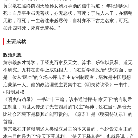
黄宗羲在临终前四天给孙女婿万承勋的信中写道：“年纪到此可
死；自反平生虽无善状，亦无恶状，可死；于先人未了，亦稍稍
无歉，可死；一生著述未必尽传，自料亦不下古之名家，可死。
如此四可死，死真无苦矣。”
主要成就
政治思想
黄宗羲多才博学，于经史百家及天文、算术、乐律以及释、道无
不研究。尤其在史学上成就很大，而在哲学和政治思想方面，更
是一位从“民本”的立场来抨击君主专制制度者，堪称是中国思想
启蒙第一人。他的政治理想主要集中在《明夷待访录》一书中。
• 限制君权
《明夷待访录》 一书计十三篇，该书通过抨击“家天下”的专制君
主制度，向世人传递了光芒四射的“民主”精神，这在当时黑暗无
比社会环境下是极其难能可贵的。《原君》是《明夷待访录》的
首篇。
黄宗羲在开篇就阐述人类设立君主的本来目的，他说设立君主的
本来目的是为了“使天下受其利”、“使天下释其害”，也就是说，产