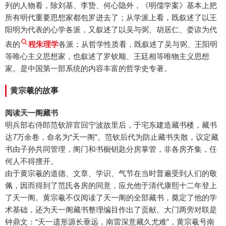
列的人物看，除刘基、李贽、何心隐外，《明儒学案》基本上把
所有明代重要思想家都包罗进去了；从学派上看，既叙述了以王
阳明为代表的心学各派，又叙述了以吴与弼、胡居仁、娄谅为代
表的
程朱理学
各派；从哲学性质看，既叙述了吴与弼、王阳明
等唯心主义思想家，也叙述了罗钦顺、王廷相等唯物主义思想
家。是中国第一部系统的内容丰富的哲学史专著。
黄宗羲的故事
阅读天一阁藏书
明兵部右侍郎范钦辞官回宁波故里后，于宅东建造藏书楼，藏书
达7万余卷，命名为“天一阁”。范钦后代为防止藏书失散，议定藏
书由子孙共同管理，阁门和书橱钥匙分房掌管，非各房齐集，任
何人不得擅开。
由于黄宗羲的道德、文章、学识、气节在当时普遍受到人们的敬
佩，因而得到了范氏各房的同意，应允他于清代康熙十二年登上
了天一阁。黄宗羲不仅阅读了天一阁的全部藏书，奠定了他的学
术基础，还为天一阁藏书整理编目作出了贡献。大门两旁对联是
钟鼎文：“天一遗形源长垂远，南雷深意藏久尤难”，黄宗羲号南