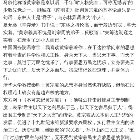
马叙伦称道黄宗羲是秦以后二千年间“人格完全，可称无憾者”的
少数先觉之一。 顾诚在《南明史》批判黄宗羲的基本论点只是一
句话，东林人士是“君子”，与东林异调者为“小人”。
夏允彝《幸存录》书中说：“东林之持论高，而于筹边制寇，卒无
实着。”黄宗羲真不愧是刘宗周的弟子，反驳道：“夫筹边制寇之
实着，在亲君子远小人而已。”
中国国务院温家宝：我喜读黄宗羲著作，在于这位学问家的思想
有着朴素的科学性和民主性。身为天下人，当思天下事。而天下
之事，莫过于万民之忧乐了。行事要思万民之忧乐，立身要先天
下之忧而忧，后天下之乐而乐。我应谨记这些道理，并身体力
行。
清华大学教授秦晖：黄宗羲的思想本身当然也有缺陷，但他在民
权理论上确实有超越卢梭的地方。
东方网（《不可忘记黄宗羲》）：他猛烈抨击封建君主专制制
度，表示“君主以天下之利尽归于已，以天下之害尽归于人”，得
出君主专制是“天下之大害”的结论。黄宗羲从民本到民主思想的
发展，促进了十九世纪末维新派要求兴民权，实行君主立宪的政
治主张。历史证明，维新派的“兴民权”，孙中山的三民主义，“五
四”时期的“民主与科学”，无不受到黄宗羲民主启蒙思想的影响。