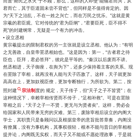
而置“斯民之水火”于不顾，那么，这样的人即使“能辅君而兴，从
君而亡，其于臣道固未尝不背也”，但同样是不值得肯定的。因
为“天下之治乱，不在一姓之兴亡，而在万民之忧乐。”这就是黄
宗羲的君臣观。它对传统的“君为臣纲”，“君要臣死，臣不得不
死”的封建纲常，无疑是一个有力的冲击。
• 设立丞相
黄宗羲提出的限制君权的另一主张就是设立丞相。他认为：“有明
之无善政，自皇帝罢丞相始也。”这是因为：第一，“古者君之待
臣也，臣拜，君必答拜”，彼此是平等的。“秦汉以后废而不讲。
然丞相进，天子御座，在舆为下”，还多少保持着主客的关系。现
在罢除了宰相，就再没有人能与天子匹敌了。这样，天子就更加
高高在上，更加奴视臣僚，更加专断独行，为所欲为。第二，按
照封建
宗法制
度的 规定，天子传子，但“天子之子不皆贤”；在
这种情况下，幸赖宰相传贤而不传子，“足相补救”。可是在罢除
宰相之后，“天子之子一不贤，更无与为贤者矣”。这样，势必会
给国家和人民带来无穷的灾难。第三，废除宰相后设立的内阁大
学士，其职责只是备顾问以及根据皇帝的意旨批答章奏，内阁没
有僚属，没有力事机构，其事权很轻，根本不能与昔日的宰相相
提并论，内阁既无实权，而天子又不能或不愿处理政事，于是就