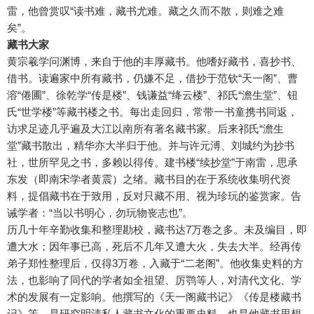
雷，他曾赏叹“读书难，藏书尤难。藏之久而不散，则难之难
矣”。
藏书大家
黄宗羲学问渊博，来自于他的丰厚藏书。他嗜好藏书，喜抄书、
借书。读遍家中所有藏书，仍嫌不足，借抄于范钦“天一阁”、曹
溶“倦圃”、徐乾学“传是楼”、钱谦益“绛云楼”、祁氏“澹生堂”、钮
氏“世学楼”等藏书楼之书。每出走回归，常带一书童携书同返，
访求足迹几乎遍及大江以南所有著名藏书家。后来祁氏“澹生
堂”藏书散出，精华亦大半归于他。并与许元溥、刘城约为抄书
社，世所罕见之书，多赖以得传。建书楼“续抄堂”于南雷，思承
东发（即南宋学者黄震）之绪。藏书目的在于系统收集明代资
料，提倡藏书在于致用，反对只藏不用、视为珍玩的鉴赏家。告
诫学者：“当以书明心，勿玩物丧志也”。
历几十年辛勤收集和整理勘校，藏书达7万卷之多。未及编目，即
遭大水；因年事已高，死后不几年又遭大火，失去大半。经再传
弟子郑性整理后，仅得3万卷，入藏于“二老阁”。他收集史料的方
法，也影响了同代的学者如全祖望、厉鹗等人，对清代文化、学
术的发展有一定影响。他撰写的《天一阁藏书记》《传是楼藏书
记》等，是研究明清私人藏书文化的重要史料，也是他藏书思想