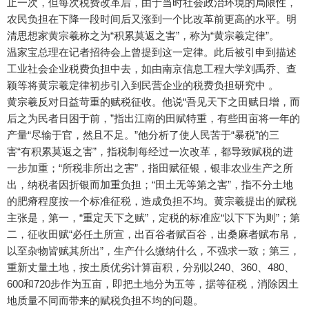
止一次，但每次税费改革后，由于当时社会政治环境的局限性，
农民负担在下降一段时间后又涨到一个比改革前更高的水平。明
清思想家黄宗羲称之为“积累莫返之害”，称为“黄宗羲定律”。
温家宝总理在记者招待会上曾提到这一定律。此后被引申到描述
工业社会企业税费负担中去，如由南京信息工程大学刘禹乔、查
颖等将黄宗羲定律初步引入到民营企业的税费负担研究中 。
黄宗羲反对日益苛重的赋税征收。他说“吾见天下之田赋日增，而
后之为民者日困于前，”指出江南的田赋特重，有些田亩将一年的
产量“尽输于官，然且不足。”他分析了使人民苦于“暴税”的三
害“有积累莫返之害”，指税制每经过一次改革，都导致赋税的进
一步加重；“所税非所出之害”，指田赋征银，银非农业生产之所
出，纳税者因折银而加重负担；“田土无等第之害”，指不分土地
的肥瘠程度按一个标准征税，造成负担不均。黄宗羲提出的赋税
主张是，第一，“重定天下之赋”，定税的标准应“以下下为则”；第
二，征收田赋“必任土所宣，出百谷者赋百谷，出桑麻者赋布帛，
以至杂物皆赋其所出”，生产什么缴纳什么，不强求一致；第三，
重新丈量土地，按土质优劣计算亩积，分别以240、360、480、
600和720步作为五亩，即把土地分为五等，据等征税，消除因土
地质量不同而带来的赋税负担不均的问题。