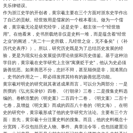
关乐律错误。
作为浙江史学的开创者，黄宗羲主要在三个方面对浙东史学作出
了自己的贡献。经世致用是儒家的一个根本看法。做为一个儒
者，黄宗羲无论是研究经学，还是史学，都主张一个“经世致
用”。在他看来，史书所载绝非仅是史料一堆，而是蕴含着“经世
之业”的阐述，“夫二十一史所载，凡经世之业，无不备矣”（《补
历代史表序》）。所以，研究历史既是为了总结历史发展的经
验，更是为现实社会发展提供理论依据和历史借鉴。基于这种治
学目的，黄宗羲在史学研究上主张“寓褒贬于史”，他认为史必须
扬善惩恶。如果善恶不分，忠奸不辩，甚至颠倒是非，混淆黑白
。史书的作用之一，即必得发挥其特有的扬善惩恶功能。
黄宗羲对明史的研究就其著述成果而言，可以分为两部分：一是
所撰的《弘光实录钞》四卷、《行朝录》三卷；二是搜集史料选
编的、卷帙浩繁的《明史案》二百四十二卷，《明文案》二百十
七卷，及增益《明文案》而成的四百八十卷的《明文海》。在明
史的研究中，黄宗羲形成了他的史学研究方法论。主要有三个方
面：首先，黄宗羲十分注重史料的搜集。而且，他的史料概念十
分宽阔，不仅包括历史人物、事件、典章法令等，也包括建置沿