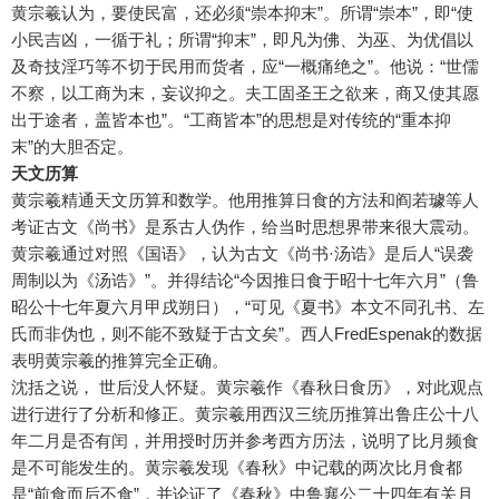
黄宗羲认为，要使民富，还必须“崇本抑末”。所谓“崇本”，即“使
小民吉凶，一循于礼；所谓“抑末”，即凡为佛、为巫、为优倡以
及奇技淫巧等不切于民用而货者，应“一概痛绝之”。他说：“世儒
不察，以工商为末，妄议抑之。夫工固圣王之欲来，商又使其愿
出于途者，盖皆本也”。“工商皆本”的思想是对传统的“重本抑
末”的大胆否定。
天文历算
黄宗羲精通天文历算和数学。他用推算日食的方法和阎若璩等人
考证古文《尚书》是系古人伪作，给当时思想界带来很大震动。
黄宗羲通过对照《国语》，认为古文《尚书·汤诰》是后人“误袭
周制以为《汤诰》”。并得结论“今因推日食于昭十七年六月”（鲁
昭公十七年夏六月甲戌朔日），“可见《夏书》本文不同孔书、左
氏而非伪也，则不能不致疑于古文矣”。西人FredEspenak的数据
表明黄宗羲的推算完全正确。
沈括之说， 世后没人怀疑。黄宗羲作《春秋日食历》，对此观点
进行进行了分析和修正。黄宗羲用西汉三统历推算出鲁庄公十八
年二月是否有闰，并用授时历并参考西方历法，说明了比月频食
是不可能发生的。黄宗羲发现《春秋》中记载的两次比月食都
是“前食而后不食”，并论证了《春秋》中鲁襄公二十四年有关月