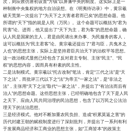
次，则应效仿唐初设置“方镇”以屏藩中央的制度。这实际上是一
种制衡中央集权的地方自治设想。在《明夷待访录》中，黄宗羲
破天荒第一次提出了“为天下之大害者君而已矣”的思想命题。他
所谓的“天下”指的就是人民（万民）。这个命题可以概括为“君为
民害”论。进而，他又提出了“天下为主，君为客”的思想命题，确
认人民是国家的主人，君是由民请出来办事、为民服务的客人，
这可以概括为“民主君客”论。黄宗羲还提出了“君与臣，共曳木之
人也”的思想主张，实际上是坚持君臣共治天下的治权平等思想。
这一政治模式显然已经包含了反对君主专制、主张“民主”、“民
权”的思想内容，因而具有朴素的民主性。
二是法制模式。黄宗羲以“托古改制”笔法，肯定“三代之法”是“天
下之法”，而批评三代以下之“法”为帝王“一家之法”，是“非法之
法”，主张用“天下之法”取代“一家之法”，并提出了“有治法而后有
治人”的思想命题。这些思想主张，已经明确地包含了天下是人民
之天下、应由人民共同治理的民治思想，包含了以万民之公法治
理天下的法治思想。
三是经济模式。他对不断加重农民负担、造成“积累莫返之害”的
历代封建王朝的赋税制度进行了深刻批判，并提出了一系列有利
于发展商品经济和工商业的思想主张，如“工商皆本”的政策主