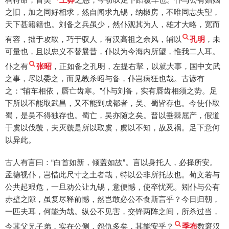
之旧，加之同好相求，然自闻求九锡，纳椒房，不唯同志失望，
天下甚籍籍也。刘备之兵虽少，然仆观其为人，雄才大略，宽而
有容，拙于攻取，巧于驭人，有汉高祖之余风，辅以
孔明
，未
可量也，且以忠义不替曩昔，仆以为今海内所望，惟我二人耳。
仆之有
张昭
，正如备之孔明，左提右挈，以就大事，国中文武
之事，尽以委之，而见教杀昭与备，仆岂病狂也哉。古谚有
之：“辅车相依，唇亡齿寒。”仆与刘备，实有唇齿相须之势。足
下所以不能取武昌，又不能到成都者，吴、蜀皆存也。今使仆取
蜀，是吴不得独存也。蜀亡，吴亦随之矣。晋以垂棘屈产，假道
于虞以伐虢，夫灭虢是所以取虞，虞以不知，故及祸。足下意何
以异此。
古人有言曰：“白首如新，倾盖如故”。言以身托人，必择所安。
孟德视仆，岂惜此尺寸之土者哉，特以公非所托故也。荀文若与
公共起艰危，一旦劝公让九锡，意便憾，使卒忧死。矧仆与公有
赤壁之隙，虽复尽释前憾，然岂敢必公不食斯言乎？今日归朝，
一匹夫耳，何能为哉。纵公不见害，交锋两阵之间，所杀过当，
今其父兄子弟，实在公侧，怨仇多矣，其能安乎？
季布
数窘汉