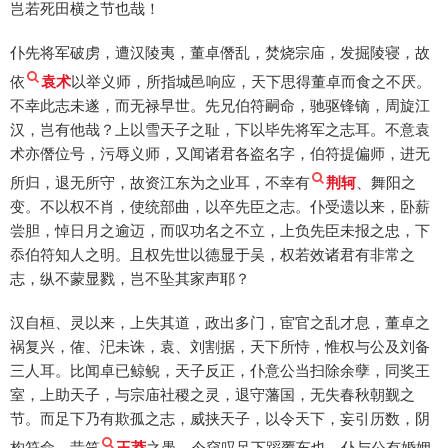
岂若死田横之节也哉！
仆先将军破虏，遭汉陵夷，董卓僭乱，焚烧宗庙，发掘陵寝，故
依
袁术
以举义师，所指城邑响应，天下思得董卓而食之不厌。
不幸此志未遂，而无禄早世。先兄伯符嗣命，驰驱锋镝，周旋江
汉，岂有他哉？上以雪天子之耻，下以毕先将军之志耳。不意袁
术亦僭位号，污辱义师，又闻诸君各盗名字，伯符提偏师，进无
所归，退无所守，故资江东为之业耳，不幸有
荆轲
、舞阳之
变。不以权不肖，使统部曲，以卒先臣之志。仆受遗以来，卧薪
尝胆，悼日月之逾迈，而叹功名之不立，上负先臣未报之忠，下
忝伯符知人之明。且权先世以德显于吴，权若效诸君有非常之
志，纵不蒙显戮，岂不坠其家声耶？
汉自桓、灵以来，上失其道，政出多门，宦官之乱才息，董卓之
祸复兴，傕、汜未诛，袁、刘割据，天下所恃，惟权与公及刘备
三人耳。比闻卓已鲸鲵，天子反正，仆意公当扫除余孽，同奖王
室，上助天子，与宗庙社稷之灵，退守藩国，无失春秋朝觐之
节。而足下乃有欺孤之志，威挟天子，以令天下，妄引历数，阴
构符命，昔笑
王莽
之愚，今窃叹足下蹈覆车也。仆与公有婚姻