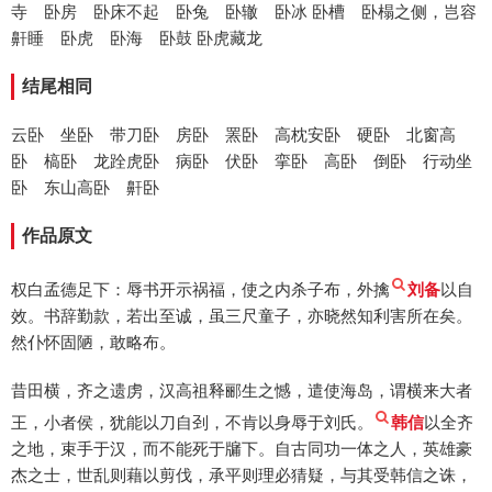
寺 卧房 卧床不起 卧兔 卧辙 卧冰 卧槽 卧榻之侧，岂容
鼾睡 卧虎 卧海 卧鼓 卧虎藏龙
结尾相同
云卧 坐卧 带刀卧 房卧 罴卧 高枕安卧 硬卧 北窗高
卧 槁卧 龙跧虎卧 病卧 伏卧 挛卧 高卧 倒卧 行动坐
卧 东山高卧 鼾卧
作品原文
权白孟德足下：辱书开示祸福，使之内杀子布，外擒
刘备
以自
效。书辞勤款，若出至诚，虽三尺童子，亦晓然知利害所在矣。
然仆怀固陋，敢略布。
昔田横，齐之遗虏，汉高祖释郦生之憾，遣使海岛，谓横来大者
王，小者侯，犹能以刀自刭，不肯以身辱于刘氏。
韩信
以全齐
之地，束手于汉，而不能死于牖下。自古同功一体之人，英雄豪
杰之士，世乱则藉以剪伐，承平则理必猜疑，与其受韩信之诛，