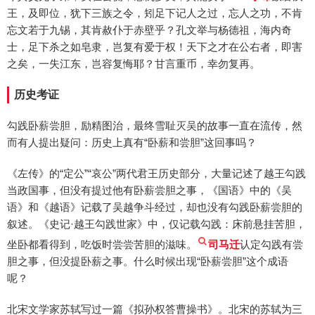
王，及即位，犹下三族之令，矧足下记人之过，忘人之功，不肯
忘文若于九锡，其肯赦仆于赤壁乎？孔文举与杨德祖，海内奇
士，足下杀之如皂隶，岂复有爱于权！天下之才在公右者，即害
之矣，一失江东，岂容复悔耶？甘言重币，幸勿复再。
历史考证
勾践卧薪尝胆，励精图治，最终雪耻灭吴的故事一直在流传，然
而有人提出疑问：历史上真有“卧薪和尝胆”这回事吗？
《左传》的“定公”“哀公”两代君王历史部分，大量记述了越王勾践
当政国事，但没有提过他有卧薪尝胆之事，《国语》中的《吴
语》和《越语》记载了吴越争斗经过，却也没有勾践卧薪尝胆的
叙述。《史记·越王勾践世家》中，仅记载勾践：床前悬挂苦胆，
坐卧都看得到，吃饭时尝尝苦胆的滋味。
司马迁
认定勾践有尝
胆之事，但没提卧薪之事。什么时候出现“卧薪尝胆”这个成语
呢？
北宋文学家苏轼写过一篇《拟孙权答曹操书》。北宋的苏轼为三