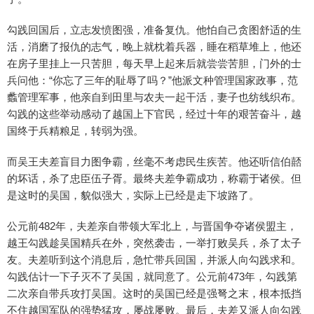
勾践回国后，立志发愤图强，准备复仇。他怕自己贪图舒适的生
活，消磨了报仇的志气，晚上就枕着兵器，睡在稻草堆上，他还
在房子里挂上一只苦胆，每天早上起来后就尝尝苦胆，门外的士
兵问他：“你忘了三年的耻辱了吗？”他派文种管理国家政事，范
蠡管理军事，他亲自到田里与农夫一起干活，妻子也纺线织布。
勾践的这些举动感动了越国上下官民，经过十年的艰苦奋斗，越
国终于兵精粮足，转弱为强。
而吴王夫差盲目力图争霸，丝毫不考虑民生疾苦。他还听信伯嚭
的坏话，杀了忠臣伍子胥。最终夫差争霸成功，称霸于诸侯。但
是这时的吴国，貌似强大，实际上已经是走下坡路了。
公元前482年，夫差亲自带领大军北上，与晋国争夺诸侯盟主，
越王勾践趁吴国精兵在外，突然袭击，一举打败吴兵，杀了太子
友。夫差听到这个消息后，急忙带兵回国，并派人向勾践求和。
勾践估计一下子灭不了吴国，就同意了。公元前473年，勾践第
二次亲自带兵攻打吴国。这时的吴国已经是强弩之末，根本抵挡
不住越国军队的强势猛攻，屡战屡败。最后，夫差又派人向勾践