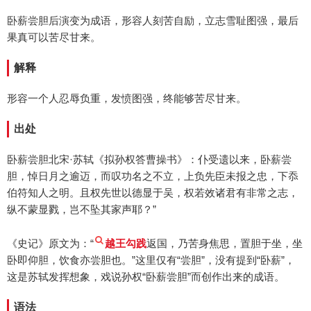
卧薪尝胆后演变为成语，形容人刻苦自励，立志雪耻图强，最后
果真可以苦尽甘来。
解释
形容一个人忍辱负重，发愤图强，终能够苦尽甘来。
出处
卧薪尝胆北宋·苏轼《拟孙权答曹操书》：仆受遗以来，卧薪尝
胆，悼日月之逾迈，而叹功名之不立，上负先臣未报之忠，下忝
伯符知人之明。且权先世以德显于吴，权若效诸君有非常之志，
纵不蒙显戮，岂不坠其家声耶？”
《史记》原文为：“
越王勾践
返国，乃苦身焦思，置胆于坐，坐
卧即仰胆，饮食亦尝胆也。”这里仅有“尝胆”，没有提到“卧薪”，
这是苏轼发挥想象，戏说孙权“卧薪尝胆”而创作出来的成语。
语法