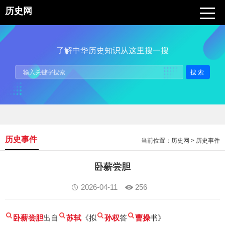
历史网
了解中华历史知识从这里搜一搜
搜索
历史事件
当前位置：
历史网
>
历史事件
卧薪尝胆
2026-04-11
256
卧薪尝胆
出自
苏轼
《拟
孙权
答
曹操
书》