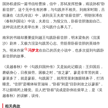
国孙权虚拟一篇书信给曹操，信中，苏轼发挥想像，戏说孙权“卧
薪尝胆”。这个无中生有的事，与勾践并不相关。到南宋时期，吕
祖谦在《左氏传说》中，谈到吴王夫差“坐薪尝胆”。明朝张溥在
《春秋列国论》中说，夫差位，为报父仇，卧薪尝胆激励自己。
这种说法把夫差举出来，没勾践什么事儿了。
南宋的书籍却屡屡提到越王勾践卧薪尝胆，明末梁鱼的《浣溪
沙》剧本，又极力渲染勾践苦心志、劳筋骨卧薪尝胆的英雄作
为。明末作家
冯梦龙
在自己的历史小说中，也多次提到勾践卧
薪尝胆的故事。
《吴越春秋》中《勾践归国外传》又是如此记载说：王归国后，
磨砺身心，日夜操劳。困极之时，“攻之蓼”。蓼是非常苦的菜，
蓼菜多了，就是蓼薪。勾践困了，就用苦菜刺激眼睛鼻子，打消
睡意。“尝胆”是嘴体味苦滋味，“卧薪”则是“目卧则攻之以蓼薪”，
不让眼睛闭上睡觉。后人把“卧薪”说成是卧倒在柴草上，是《吴
越春秋》的误解，误传。
相关典故