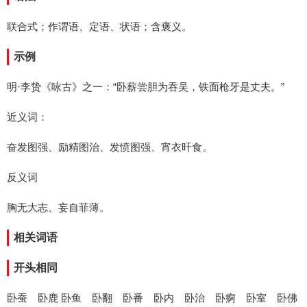
联合式；作谓语、定语、状语；含褒义。
示例
明·李贽《咏古》之一：“卧薪尝胆为吞吴，铁面枪牙是丈夫。”
近义词：
奋发图强、励精图治、发愤图强、宵衣旰食。
反义词
胸无大志、妄自菲薄。
相关词语
开头相同
卧蚕 卧鹿 卧鱼 卧翻 卧番 卧内 卧治 卧痾 卧室 卧佛