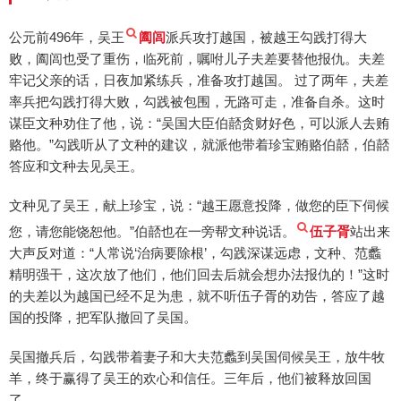
公元前496年，吴王
阖闾
派兵攻打越国，被越王勾践打得大
败，阖闾也受了重伤，临死前，嘱咐儿子夫差要替他报仇。夫差
牢记父亲的话，日夜加紧练兵，准备攻打越国。 过了两年，夫差
率兵把勾践打得大败，勾践被包围，无路可走，准备自杀。这时
谋臣文种劝住了他，说：“吴国大臣伯嚭贪财好色，可以派人去贿
赂他。”勾践听从了文种的建议，就派他带着珍宝贿赂伯嚭，伯嚭
答应和文种去见吴王。
文种见了吴王，献上珍宝，说：“越王愿意投降，做您的臣下伺候
您，请您能饶恕他。”伯嚭也在一旁帮文种说话。
伍子胥
站出来
大声反对道：“人常说‘治病要除根’，勾践深谋远虑，文种、范蠡
精明强干，这次放了他们，他们回去后就会想办法报仇的！”这时
的夫差以为越国已经不足为患，就不听伍子胥的劝告，答应了越
国的投降，把军队撤回了吴国。
吴国撤兵后，勾践带着妻子和大夫范蠡到吴国伺候吴王，放牛牧
羊，终于赢得了吴王的欢心和信任。三年后，他们被释放回国
了。