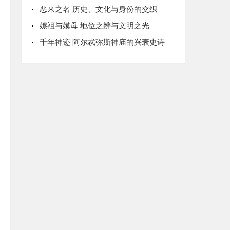
恶来之名 历史、文化与身份的交织
嫘祖与嫫母 地位之辨与文明之光
千年神迹 阿尔忒弥斯神庙的兴衰史诗