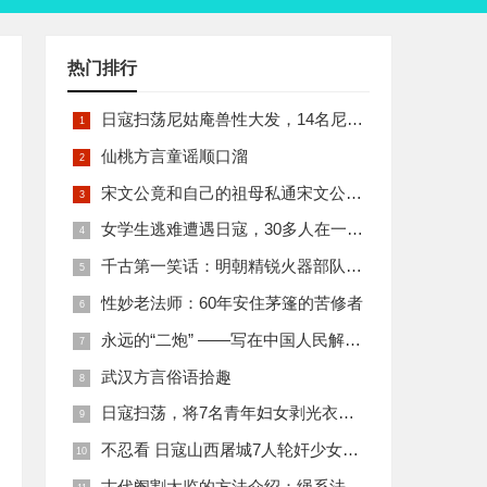
热门排行
日寇扫荡尼姑庵兽性大发，14名尼姑遭玷污后集体自焚
仙桃方言童谣顺口溜
宋文公竟和自己的祖母私通宋文公是如何死的
女学生逃难遭遇日寇，30多人在一所小校里被集体奸淫
千古第一笑话：明朝精锐火器部队亡于一只'鸡'
性妙老法师：60年安住茅篷的苦修者
永远的“二炮” ——写在中国人民解放军火箭军组建之际
武汉方言俗语拾趣
日寇扫荡，将7名青年妇女剥光衣裤在庙前糟蹋
不忍看 日寇山西屠城7人轮奸少女后揪双腿活活分尸
古代阉割太监的方法介绍：绳系法与揉捏法