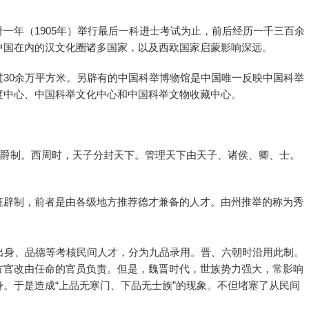
一年（1905年）举行最后一科进士考试为止，前后经历一千三百余
中国在内的汉文化圈诸多国家，以及西欧国家启蒙影响深远。
30余万平方米。另辟有的中国科举博物馆是中国唯一反映中国科举
度中心、中国科举文化中心和中国科举文物收藏中心。
功爵制。西周时，天子分封天下。管理天下由天子、诸侯、卿、士。
征辟制，前者是由各级地方推荐德才兼备的人才。由州推举的称为秀
出身、品德等考核民间人才，分为九品录用。晋、六朝时沿用此制。
方官改由任命的官员负责。但是，魏晋时代，世族势力强大，常影响
。于是造成“上品无寒门、下品无士族”的现象。不但堵塞了从民间