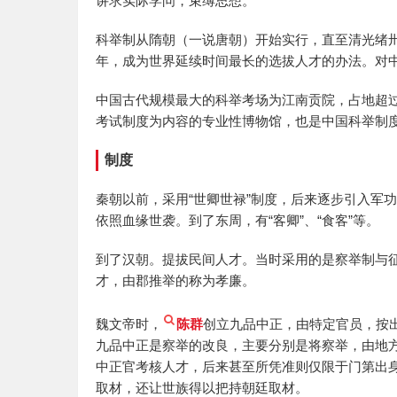
讲求实际学问，束缚思想。
科举制从隋朝（一说唐朝）开始实行，直至清光绪卅
年，成为世界延续时间最长的选拔人才的办法。对
中国古代规模最大的科举考场为江南贡院，占地超过
考试制度为内容的专业性博物馆，也是中国科举制
制度
秦朝以前，采用“世卿世禄”制度，后来逐步引入军
依照血缘世袭。到了东周，有“客卿”、“食客”等。
到了汉朝。提拔民间人才。当时采用的是察举制与
才，由郡推举的称为孝廉。
魏文帝时，
陈群
创立九品中正，由特定官员，按
九品中正是察举的改良，主要分别是将察举，由地
中正官考核人才，后来甚至所凭准则仅限于门第出身
取材，还让世族得以把持朝廷取材。