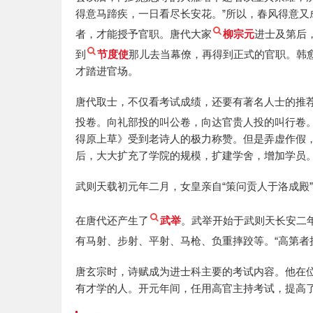
得意马蹄疾，一日看尽长安花。”所以，春风得意
者，才能授予官职。唐代大家
柳宗元
进士及第后
到
节度使
那儿去当幕僚，再得到正式的官职。韩
才踏进官场。
唐代取士，不仅看考试成绩，还要有著名人士的推
投卷。向礼部投的叫公卷，向达官贵人投的叫行卷
得原上草》受到老诗人的极力称赞。但是弄虚作假
后，大大扩充了学院的规模，扩建学舍，增加学员
武则天载初元年二月，女皇亲自“策问贡人于洛成殿
在唐代还产生了
武举
。武举开始于武则天长安二年
有马射、步射、平射、马枪、负重摔跤等。“高第者
唐玄宗时，诗赋成为进士科主要的考试内容。他在
有才学的人。开元年间，任用高官主持考试，提高