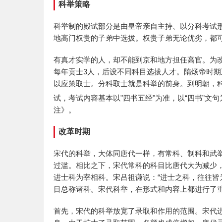
科举策略
科举制的殿试部分是由皇帝亲自主持、以分科考试
地高门权贵的子弟中选拔。权贵子弟无论优劣，都
有真才实学的人，却不能到京和地方担任高官。为
每年贡士3人，后设不同科目选拔人才。隋炀帝时
以应策取士。分科取士就是科举的前身。到明朝，
试，考试内容基本以"四书五经"为准，以“四书”文
注》。
改革时期
宋代的科举，大体同唐代一样，有常科、制科和武举
过滥。相比之下，宋代常科的科目比唐代大为减少
进士科为宰相科。宋吕祖谦说：“进士之科，往往皆
目总称诸科。宋代科举，在形式和内容上都进行了
首先，宋代的科举放宽了录取和作用的范围。宋代