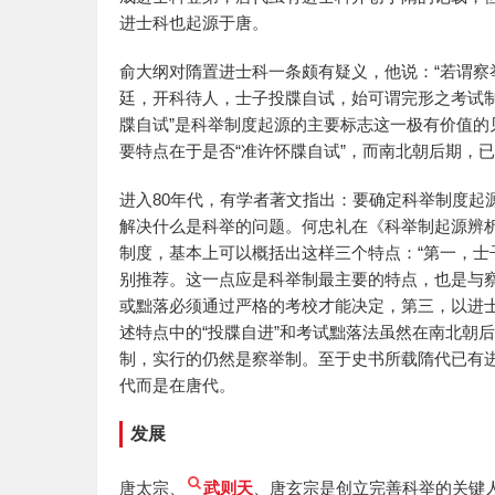
进士科也起源于唐。
俞大纲对隋置进士科一条颇有疑义，他说：“若谓
廷，开科待人，士子投牒自试，始可谓完形之考试制
牒自试”是科举制度起源的主要标志这一极有价值
要特点在于是否“准许怀牒自试”，而南北朝后期，
进入80年代，有学者著文指出：要确定科举制度起
解决什么是科举的问题。何忠礼在《科举制起源辨
制度，基本上可以概括出这样三个特点：“第一，士
别推荐。这一点应是科举制最主要的特点，也是与察
或黜落必须通过严格的考校才能决定，第三，以进
述特点中的“投牒自进”和考试黜落法虽然在南北朝
制，实行的仍然是察举制。至于史书所载隋代已有进
代而是在唐代。
发展
唐太宗、
武则天
、唐玄宗是创立完善科举的关键