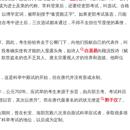
又成为进士及第的代称。常科登第后，还要经吏部考试，叫选试。合格
，以博学宏词，被即刻授予“集贤殿正字”。如果吏部考试落选，只能
愈在考中进士后，三次选试都未通过，不得不去担任节度使的幕僚，
荐。因此，考生纷纷奔走于公卿门下，向他们投献自己的代表作，叫
。投卷确实使有才能的人显露头角，如诗人
白居易
向顾况投诗《赋
，欺世盗名的也不乏其人。唐太宗重视人才的培养和选拔。他即位
。
”，这是科举中殿试的开始，但在唐代并没有形成永制。
，公元702年。应武举的考生来源于乡贡，由兵部主考。考试科目
授以官，其次以类升”。而在唐代最著名的武状元便是
郭子仪
了。
位期间，曾在长安、洛阳宫殿八次亲自面试科举应试者，录取很多很
了科举考试的地位，以后成为定制。