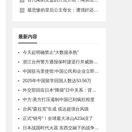
最悲惨的皇后公主母女：遭强奸还被卖为奴
最新内容
今天起明确禁止“大数据杀熟”
浙江台州警方通报保时捷逆行并威胁他人
中国驻马里使馆:中国公民和企业立即撤离
2025年中国留学回国人数达53.56万
外交部回应日本“降级”日中关系：背信弃义
中方:美方打压遏制中国已到疯狂程度
台风“森拉克”生成 或达超强台风级
正式“销号”！全球最大冰山A23a没了
日本战国时代火器 东西交融下的战争变革者