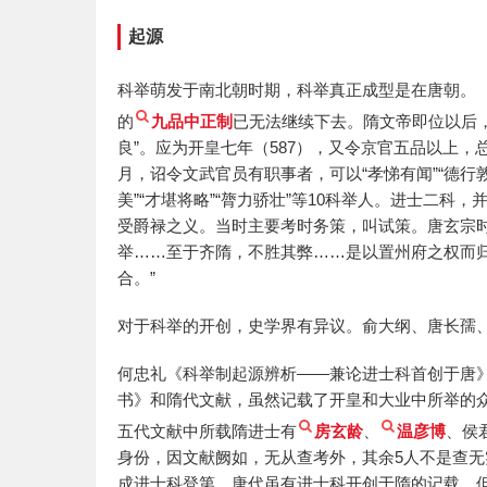
起源
科举萌发于南北朝时期，科举真正成型是在唐朝。
的
九品中正制
已无法继续下去。隋文帝即位以后
良”。应为开皇七年（587），又令京官五品以上，总
月，诏令文武官员有职事者，可以“孝悌有闻”“德行敦厚”
美”“才堪将略”“膂力骄壮”等10科举人。进士二科
受爵禄之义。当时主要考时务策，叫试策。唐玄宗
举……至于齐隋，不胜其弊……是以置州府之权而
合。”
对于科举的开创，史学界有异议。俞大纲、唐长孺
何忠礼《科举制起源辨析——兼论进士科首创于唐
书》和隋代文献，虽然记载了开皇和大业中所举的
五代文献中所载隋进士有
房玄龄
、
温彦博
、侯
身份，因文献阙如，无从查考外，其余5人不是查
成进士科登第，唐代虽有进士科开创于隋的记载，