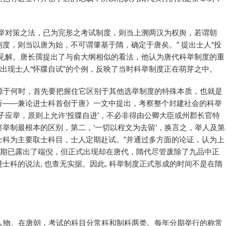
察举对策之法，已为完形之考试制度，则当上溯两汉为权舆，若谓朝
度，则当以唐为始，不可谓肇基于隋，确定于唐矣。” 提出士人“投
的见解。唐长孺提出了与俞大纲相似的看法，他认为唐代科举制度的重
已出现士人“怀牒自试”的个例，反映了当时科举制度正在萌芽之中。
源于何时，首先要把握住它区别于其他选举制度的特殊本质，也就是
析——兼论进士科首创于唐》一文中提出，考察整个封建社会的科举
子应举，原则上允许‘投牒自进’，不必非得由公卿大臣或州郡长官特
举制最根本的区别，第二，‘一切以程文为去留’，换言之，举人及第
士科为主要取士科目，士人定期赴试。”并通过多方面的论证，认为上
后期已露出了端倪，但正式出现却在唐代，隋代尽管废除了九品中正
士科的说法, 也查无实据。因此, 科举制度正式形成的时间不是在隋
人物。在唐朝，考试的科目分常科和制科两类。每年分期举行的称常