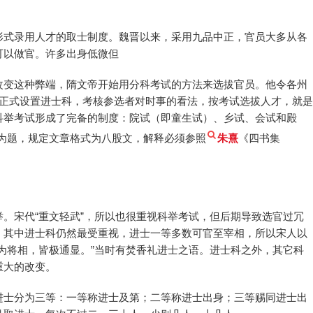
形式录用人才的取士制度。魏晋以来，采用九品中正，官员大多从各
可以做官。许多出身低微但
改变这种弊端，隋文帝开始用分科考试的方法来选拔官员。他令各州
期正式设置进士科，考核参选者对时事的看法，按考试选拔人才，就是
科举考试形成了完备的制度：院试（即童生试）、乡试、会试和殿
句为题，规定文章格式为八股文，解释必须参照
朱熹
《四书集
。宋代“重文轻武”，所以也很重视科举考试，但后期导致选官过冗
，其中进士科仍然最受重视，进士一等多数可官至宰相，所以宋人以
为将相，皆极通显。”当时有焚香礼进士之语。进士科之外，其它科
重大的改变。
进士分为三等：一等称进士及第；二等称进士出身；三等赐同进士出