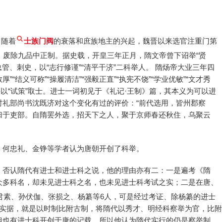
 随着
士族门阀
的衰落和庶族地主的兴起，魏晋以来选官注重门第
，废除九品中正制。据史载，开皇三年正月，隋文帝曾下诏举“贤
管、刺史，以“志行修谨”“清平干济”二科举人。 隋炀帝大业三年四
“结义可称”“操履清洁”“强毅正直”“执宪不饶”“学业优敏”“文才秀
，并以“试策”取士。进士一词初见于《礼记·王制》篇，其本义为可以进
时礼部尚书沈既济对这个变化有过的评价：“前代选用，皆州郡察
归于吏部。自隋罢外选，招天下之人，聚于京师春还秋住，乌聚云
、何忠礼、金铮等学者认为唐朝开创了科举。
》否认隋代有进士和进士科之说，他的理由亦有二：一是遍考《隋
众多科名，却未见进士科之名，也未见进士科考试之实；二是在唐、
君素、孙伏伽、张损之、杨纂等6人，可是经过考证、除杨纂的进士
无实据，就是以时制比附古制，将隋代以秀才、明经科察举为官，比附
但也有进士科开创于唐的记载，所以他认为隋代实行的仍是察举制，