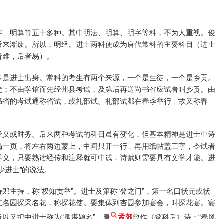
字、明算等五十多种。其中明法、明算、明字等科，不为人重视。俊
后来渐废。所以，明经、进士两科便成为唐代常科的主要科目（进士
者难，后者易）。
多是进士出身。常科的考生有两个来源，一个是生徒，一个是乡贡。
徒；不由学馆而先经州县考试，及第后再送尚书省应试者叫乡贡。由
书省的考试通称省试，或礼部试。礼部试都在春季举行，故又称春
经义或时务。后来两种考试的科目虽有变化，但基本精神是进士重诗
揭一页，将左右两边蒙上，中间只开一行，再用纸帖盖三字，令试者
墨义，只要熟读经传和注释就可中试，诗赋则需要具有文学才能。进
少进士”的说法。
郎主持，称“权知贡举”。进士及第称“登龙门”，第一名曰状元或状
在名园探采名花，称探花使。要集体到杏园参加宴会，叫探花宴。宴
以又把中进士称为“雁塔题名”。唐
孟郊
曾作《登科后》诗：“春风