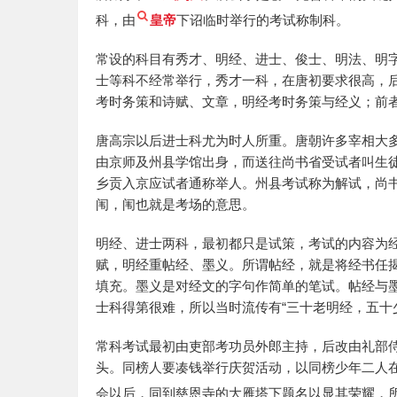
科，由
皇帝
下诏临时举行的考试称制科。
常设的科目有秀才、明经、进士、俊士、明法、明
士等科不经常举行，秀才一科，在唐初要求很高，
考时务策和诗赋、文章，明经考时务策与经义；前
唐高宗以后进士科尤为时人所重。唐朝许多宰相大
由京师及州县学馆出身，而送往尚书省受试者叫生
乡贡入京应试者通称举人。州县考试称为解试，尚
闱，闱也就是考场的意思。
明经、进士两科，最初都只是试策，考试的内容为
赋，明经重帖经、墨义。所谓帖经，就是将经书任
填充。墨义是对经文的字句作简单的笔试。帖经与
士科得第很难，所以当时流传有“三十老明经，五十
常科考试最初由吏部考功员外郎主持，后改由礼部侍
头。同榜人要凑钱举行庆贺活动，以同榜少年二人
会以后，同到慈恩寺的大雁塔下题名以显其荣耀，所