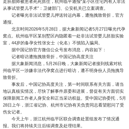
走胚胎师被患者死死抓住，杭州临平通报“某小区住宅内有人非法
从事试管婴儿手术”：卫健部门、公安机关已立案调查。
记者曝光非法试管婴儿押送转运内幕，遭拖拽致骨折，官方
通报。
北京时间2026年5月28日，据大象新闻记者5月27日曝光代孕
窝点。杭州临平区某别墅区内隐匿着一处非法试管婴儿胚胎实验
室，44岁的备孕女性张女士（化名）不慎陷入骗局。
据中国记协官方微信公众号发布消息，内容如下：
记者暗访遭拖拽致骨折，中国记协高度关注
据大象新闻消息，5月26日晚，大象新闻记者接到线索对杭
州临平区一涉嫌非法代孕窝点进行暗访，遭不明身份人员拖拽导
致骨折。
事发后，中国记协高度关注，第一时间联系有关方面，请当
地认真核实情况，尽快了解事件原委和进展，督促有关方面切实
保障新闻工作者人身安全和正当采访权益。受中国记协委托，5月
28日上午，浙江省记协、杭州市记协有关负责同志看望慰问了受
伤女记者。
今天上午，浙江杭州临平区联合调查处置组发布了情况通
报。我们将持续关注后续调查及处理结果。