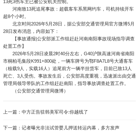
13死3伤车主已被公安机关控制。
河南致13死追尾事故：超载客车系黑网约车，司机持续开车
超8个小时。
北京时间2026年5月28日，据公安部交通管理局官方微博5月
28日发布消息，内容如下：
【事故通报|公安部派工作组赶赴河南南阳事故现场指导调查
处置工作】
2026年5月28日凌晨2时40分左右，G40沪陕高速河南省南阳
市桐柏毛集段K991+800处，一辆车牌号为鄂F8A7L8号大通客车
（核载9人，实载16人）追尾前方一辆半挂货车，目前已致13人
死亡、3人受伤。事故发生后，公安部高度重视，迅速派出由交通
管理局领导带队的工作组赶赴南阳，指导事故调查处置工作。
（公安部交通管理局微博）
上一篇：
中方正告驻韩美军司令:你越线了
下一篇：
记者曝光非法试管婴儿押送转运内幕，多方发声