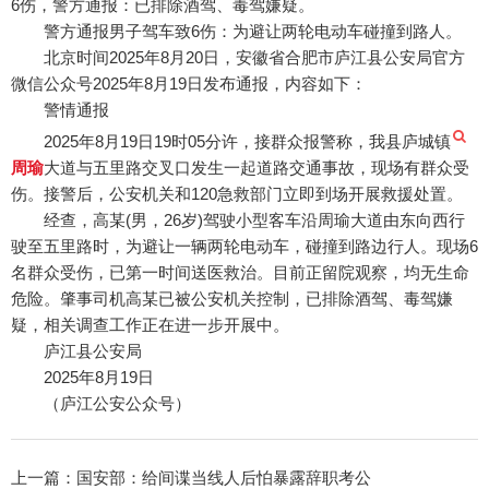
6伤，警方通报：已排除酒驾、毒驾嫌疑。
警方通报男子驾车致6伤：为避让两轮电动车碰撞到路人。
北京时间2025年8月20日，安徽省合肥市庐江县公安局官方
微信公众号2025年8月19日发布通报，内容如下：
警情通报
2025年8月19日19时05分许，接群众报警称，我县庐城镇
周瑜
大道与五里路交叉口发生一起道路交通事故，现场有群众受
伤。接警后，公安机关和120急救部门立即到场开展救援处置。
经查，高某(男，26岁)驾驶小型客车沿周瑜大道由东向西行
驶至五里路时，为避让一辆两轮电动车，碰撞到路边行人。现场6
名群众受伤，已第一时间送医救治。目前正留院观察，均无生命
危险。肇事司机高某已被公安机关控制，已排除酒驾、毒驾嫌
疑，相关调查工作正在进一步开展中。
庐江县公安局
2025年8月19日
（庐江公安公众号）
上一篇：
国安部：给间谍当线人后怕暴露辞职考公