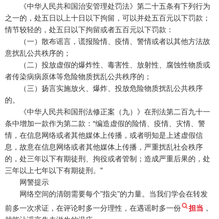
《中华人民共和国治安管理处罚法》第二十五条有下列行为
之一的，处五日以上十日以下拘留，可以并处五百元以下罚款；
情节较轻的，处五日以下拘留或者五百元以下罚款：
（一）散布谣言，谎报险情、疫情、警情或者以其他方法故
意扰乱公共秩序的；
（二）投放虚假的爆炸性、毒害性、放射性、腐蚀性物质或
者传染病病原体等危险物质扰乱公共秩序的；
（三）扬言实施放火、爆炸、投放危险物质扰乱公共秩序
的。
《中华人民共和国刑法修正案（九）》在刑法第二百九十一
条中增加一款作为第二款：“编造虚假的险情、疫情、灾情、警
情，在信息网络或者其他媒体上传播，或者明知是上述虚假信
息，故意在信息网络或者其他媒体上传播，严重扰乱社会秩序
的，处三年以下有期徒刑、拘役或者管制；造成严重后果的，处
三年以上七年以下有期徒刑。”
网警提示
网络空间的清朗需要每个"指尖"的力量。当我们学会在转发
前多一次求证，在评论时多一分理性，在遇谣时多一份
担当
，