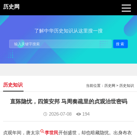
历史网
了解中华历史知识从这里搜一搜
搜索
历史知识
当前位置：
历史网
>
历史知识
直陈隐忧，四策安邦 马周奏疏里的贞观治世密码
2026-07-08
194
贞观年间，唐太宗
李世民
开创盛世，却也暗藏隐忧。出身布衣