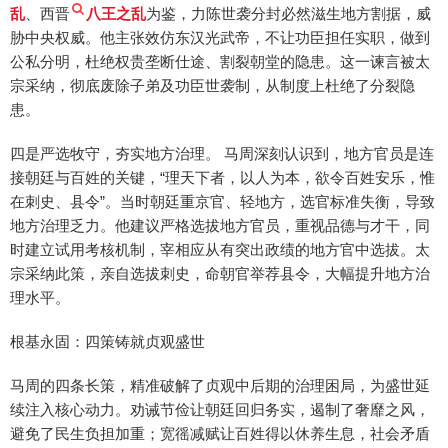
乱
、西晋
八王之乱
为鉴，力陈世袭分封必然滋生地方割据，威
胁中央权威。他主张效仿东汉光武帝，不让功臣担任实职，做到
公私分明，杜绝权贵垄断仕途、割裂朝堂的隐患。这一谏言被太
宗采纳，彻底废除子弟及功臣世袭制，从制度上杜绝了分裂隐
患。
四是严选牧守，夯实地方治理。 马周深刻认识到，地方官员是连
接朝廷与百姓的关键，“理天下者，以人为本，欲令百姓安乐，惟
在刺史、县令”。当时朝廷重京官、轻地方，选官标准失衡，导致
地方治理乏力。他建议严格选拔地方官员，重视品德与才干，同
时建立试用考核机制，宰相应从有突出政绩的地方官中选拔。太
宗采纳此策，亲自选拔刺史，命朝官举荐县令，大幅提升地方治
理水平。
根基永固：四策铸就贞观盛世
马周的四条长策，精准破解了贞观中后期的治理困局，为盛世延
续注入核心动力。劝诫节俭让朝廷回归务实，遏制了奢靡之风，
避免了民生负担加重；宽徭减赋让百姓得以休养生息，社会矛盾