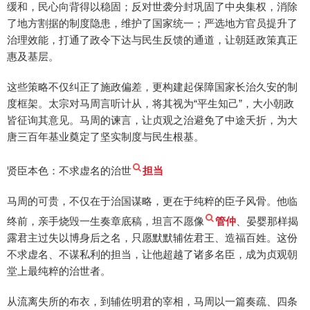
缓和，民心向背得以稳固；反对世袭分封巩固了中央集权，消除
了地方割据的制度隐患，维护了国家统一；严选地方官员提升了
治理效能，打通了政令下达与民生反馈的通道，让朝廷政策真正
惠及基层。
这些策略不仅纠正了施政偏差，更构建起保障国家长治久安的制
度框架。太宗对马周言听计从，将其视为“平生知己”，大小朝政
皆征询其意见。马周的谏言，让贞观之治避免了中途夭折，为大
唐三百年基业奠定了坚实制度与民生根基。
贤臣本色：不求虚名的治世
担当
马周的可贵，不仅在于治国谋略，更在于纯粹的臣子风骨。他临
终前，亲手烧毁一生奏章底稿，坦言不愿像
管仲
、晏婴那样揭
露君主过失以博身后之名，只愿默默辅佐君王、造福百姓。这份
不求虚名、不谋私利的担当，让他超越了诸多名臣，成为贞观朝
堂上最纯粹的治世者。
从流离失所的布衣，到辅佐明君的宰相，马周以一篇奏疏、四条