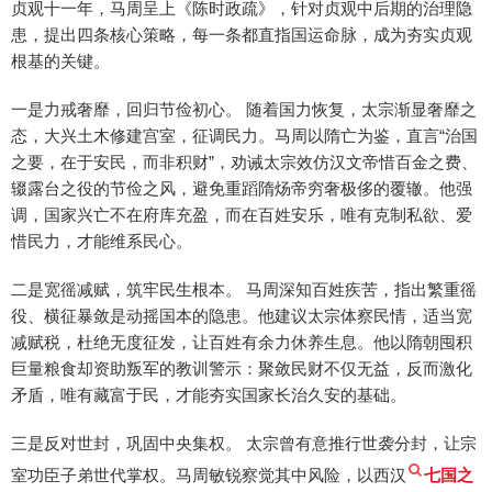
贞观十一年，马周呈上《陈时政疏》，针对贞观中后期的治理隐
患，提出四条核心策略，每一条都直指国运命脉，成为夯实贞观
根基的关键。
一是力戒奢靡，回归节俭初心。 随着国力恢复，太宗渐显奢靡之
态，大兴土木修建宫室，征调民力。马周以隋亡为鉴，直言“治国
之要，在于安民，而非积财”，劝诫太宗效仿汉文帝惜百金之费、
辍露台之役的节俭之风，避免重蹈隋炀帝穷奢极侈的覆辙。他强
调，国家兴亡不在府库充盈，而在百姓安乐，唯有克制私欲、爱
惜民力，才能维系民心。
二是宽徭减赋，筑牢民生根本。 马周深知百姓疾苦，指出繁重徭
役、横征暴敛是动摇国本的隐患。他建议太宗体察民情，适当宽
减赋税，杜绝无度征发，让百姓有余力休养生息。他以隋朝囤积
巨量粮食却资助叛军的教训警示：聚敛民财不仅无益，反而激化
矛盾，唯有藏富于民，才能夯实国家长治久安的基础。
三是反对世封，巩固中央集权。 太宗曾有意推行世袭分封，让宗
室功臣子弟世代掌权。马周敏锐察觉其中风险，以西汉
七国之