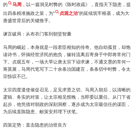
的
马周
，以一篇洞见时弊的《陈时政疏》，直指天下隐患，提
出四条精准施政之策，为“
贞观之治
”的延续筑牢根基，成为大
唐盛世背后的关键推手。
谏言破局：从布衣门客到朝堂智囊
马周的崛起，本身就是一段君臣相知的传奇。他自幼孤贫，却饱
读诗书，怀揣经世济民的抱负，辗转流离后寄身于中郎将常何门
下。贞观五年，一场大旱让唐太宗下诏求谏，不通文墨的常何一
筹莫展，马周代笔写下二十余条治国建言，条条切中时弊，令太
宗惊叹不已。
太宗四度遣使催促召见，足见求贤之切。马周入朝后，以清晰的
逻辑、务实的对策，让太宗相见恨晚，当即委以重任。从门下省
起步，他凭借对朝政的深刻洞察，逐步成为太宗最信任的谋臣，
为后续直陈隐患、献策安邦埋下伏笔。
四策定势：直击隐患的治世良方