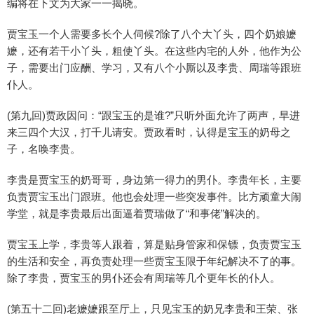
编将在下文为大家一一揭晓。
贾宝玉一个人需要多长个人伺候?除了八个大丫头，四个奶娘嬷
嬷，还有若干小丫头，粗使丫头。在这些内宅的人外，他作为公
子，需要出门应酬、学习，又有八个小厮以及李贵、周瑞等跟班
仆人。
(第九回)贾政因问：“跟宝玉的是谁?”只听外面允许了两声，早进
来三四个大汉，打千儿请安。贾政看时，认得是宝玉的奶母之
子，名唤李贵。
李贵是贾宝玉的奶哥哥，身边第一得力的男仆。李贵年长，主要
负责贾宝玉出门跟班。他也会处理一些突发事件。比方顽童大闹
学堂，就是李贵最后出面逼着贾瑞做了“和事佬”解决的。
贾宝玉上学，李贵等人跟着，算是贴身管家和保镖，负责贾宝玉
的生活和安全，再负责处理一些贾宝玉限于年纪解决不了的事。
除了李贵，贾宝玉的男仆还会有周瑞等几个更年长的仆人。
(第五十二回)老嬷嬷跟至厅上，只见宝玉的奶兄李贵和王荣、张