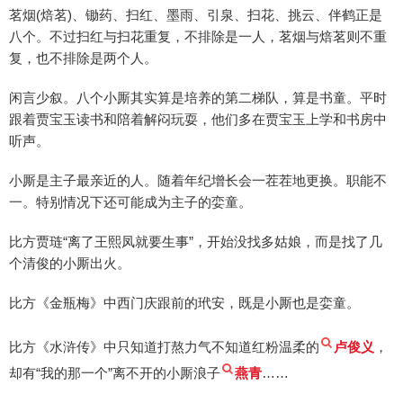
茗烟(焙茗)、锄药、扫红、墨雨、引泉、扫花、挑云、伴鹤正是
八个。不过扫红与扫花重复，不排除是一人，茗烟与焙茗则不重
复，也不排除是两个人。
闲言少叙。八个小厮其实算是培养的第二梯队，算是书童。平时
跟着贾宝玉读书和陪着解闷玩耍，他们多在贾宝玉上学和书房中
听声。
小厮是主子最亲近的人。随着年纪增长会一茬茬地更换。职能不
一。特别情况下还可能成为主子的娈童。
比方贾琏“离了王熙凤就要生事”，开始没找多姑娘，而是找了几
个清俊的小厮出火。
比方《金瓶梅》中西门庆跟前的玳安，既是小厮也是娈童。
比方《水浒传》中只知道打熬力气不知道红粉温柔的
卢俊义
，
却有“我的那一个”离不开的小厮浪子
燕青
……