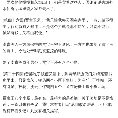
一两次偷偷摸摸和茗烟出门，都是背着这些人，否则别说去城外
水仙庵，城里袭人家都去不了。
(第四十六回)贾宝玉道：“我只恨我每天圈在家里，一点儿做不得
主，行动就有人知道，不是这个拦就是那个劝的，能说不能行。
虽然有钱，又不由我使。”
李贵等人一方面保护的贾宝玉密不透风，一方面也限制了贾宝玉
的自由。令他处于时刻被监控的环境。
除了李贵等成年男仆，贾宝玉还有八个小厮。
(第二十四回)贾芸吃了饭便又进来，到贾母那边仪门外绮霰斋书
房里来。只见焙茗，锄药两个小厮下象棋，为夺“车”正拌嘴，还
有引泉、扫花、挑云、伴鹤四五个，又在房檐上掏小雀儿玩。
贾宝玉八个小厮，最有名、最得力的是茗烟。关于茗烟是不是焙
茗，一直以来有争议。通行本有专门写“茗烟改名焙茗”，但《脂
砚斋评石头记》则没有相关描写。