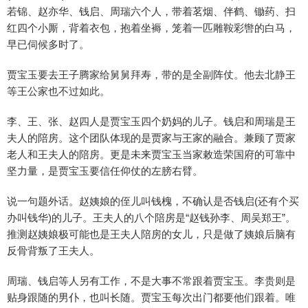
若锦、赵亦华、钱启、周瑞六个人，带着茗烟、伴鹤、锄药、扫
红四个小厮，背着衣包，抱着坐褥，笼着一匹雕鞍彩辔的白马，
早已伺候多时了。
贾宝玉要去王子腾家给舅舅拜寿，带的是全副阵仗。他去北静王
等王公家也不过如此。
李、王、张、赵四人是贾宝玉四个奶妈的儿子。钱启和周瑞是王
夫人的陪房。这个团队体现的是贾家与王家的融合。兼顾了贾家
老人和王夫人的陪房。更是未来贾宝玉当家敕造荣国府的可靠中
坚力量，是贾宝玉要信任仰仗的左膀右臂。
说一句题外话。赵姨娘的侄儿叫钱槐，不确认是否钱启(还有个买
办叫钱华)的儿子。王夫人的八个陪房是“赵钱孙李、周吴郑王”。
推测赵姨娘极可能也是王夫人陪房的女儿，只是做了姨娘后脑有
反骨背叛了王夫人。
周瑞、钱启等人另有工作，不是大事不常跟着贾宝玉。李贵则是
贴身跟随的男仆，也叫长随。贾宝玉每次出门都要他们跟着。唯