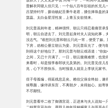
放胆大了人又见梦中说"尚有一子"，一时间不觉通
普解衣同寝人但只见：一个似八百年彭祖的长兄儿
吕望持钓竿，拨动杨妃舌乘牛老君，搂住捧珠盘的
蕖蕊。太白金星淫性发，上青玉女欲情来。
刘元普虽则年老，精神强悍。朝云只得忍着痛苦承
明，朝云自进去了。刘元普起身对夫人说知此事，
没志气。”谁想刘元普和朝云只此一宵，便受了娠
下房，劝相公册立朝云为妾。刘元普应允了，便与
到得这个好地位了。那刘元普与朝云戏语道：“你如
之间，又已十月满了。一日，朝云腹痛难禁，也觉
来看时，却是报李春郎状元及第的。刘元普见侄儿
兆，心下不胜快乐。当时报喜人就呈上李状元家书
侄子母孤编，得延残息足矣。赖伯父保全终始，遂
候尊颜，缘侍讲东宫，不离朝夕，未得如心。姑寄
不尽鄙忱。
刘元普看毕二收了御酒宫花，正进来与夫人说知一
二特寄宫花与你，愿我儿他年琼林赐宴儿与哥哥今