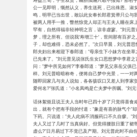
寿益三旬，子生双贵，幽胆虽隔只敢不报知?"那右
公一见即明，慨然认义，养生送死，已出殊恩。淑
鸣，明早已当出世，敢以此女奉长郎君箕帚只公与
被两人用手一推，瞥然惊觉人却正与王夫人睡在床
罕有，自然得福非轻神明之言，谅非虚寥。"刘元普
梦，理之所有。但说我’寿增三十’，世间那有百岁
子，却也难得，恐未必然了。"次日早晨，刘元普
郎夫妇出来相迎下春郎道："母亲生下小妹方在坐
已先来了。"刘元普见说张氏生女口思想梦中李君
问："梦中所见如何?"李春郎道："梦见父亲岳父俱
样。刘元普暗暗称奇，便将自己梦中光景，一一对两
随即回家几与夫人说知，各各骇叹口又差人到李家
爱何名?"张氏道："小名凤鸣是亡夫梦中所嘱。"刘
话休絮烦且说王夫人当时年已四十岁了只觉得喜食
出，就有个把有手段的忖道："象是有喜的脉气个"
下药。只说道："夫人此病不消服药口不久自瘳。"
夫人又过了几时了当真病好。但觉得腰肢日重了裙
虚么?"日月易过下不觉已及产期。刘元普此时不由