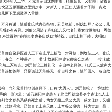
，便伏侍新人上轿。刘元普亲自送到南楼，结烛合卺，又把那千金妆奁
直饮至五更而散这里洞房中一对新人，真正佳人遇着才子那一宵欢
德儿两下里感激深入骨髓。
十万分称谢，随后张氏就办些祭物，到灵柩前，叫媳妇拜了公公，儿
口死后必有英灵。刘伯父周济了寡妇孤儿又把名门贵女你做媳妇，恩德
了寿过百龄!"春郎夫妻也各自默默地祷祝，自此上和下睦，夫唱妇
元普便自聚起匠役人工下在庄厅上抬取一对灵柩，到坟茔上来。张氏
，各立一个神道碑：一书"宋故襄阳刺史安卿裴公之墓"，一书"宋故
绕宛然二冢相连。刘元普设三牲礼仪，亲自举哀拜奠。张氏三人放声大
元普连忙答拜，只是谦让无能略无一毫自矜之色，随即回来，各自散
袍，向刘元普扑地倒身拜下，口称"大恩人"。刘元普吃了一惊慌忙
左手的一位说道："某乃襄阳刺史裴习了此位即钱塘县令李克让也人上
府判官之职某系狱身死之后，幼女无投上承公大恩，赐之佳婿，又赐
地，难效涓埃。已曾合表上奏天庭，上帝鉴公盛德，特为官加一品，