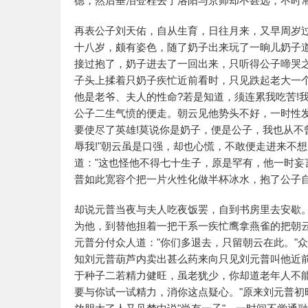
德，然后垂泪登程去了洛阳与京师却不甚远，不时
再表公子刘天佑，自从生育，日往月来，又早周岁
十八岁，颇有姿色，随了奶子出来玩了一晌儿奶子道
接过抱了，奶子进去了一回出来，只听得公子啼哭
子头上揉着只奶子疾忙近前看时，只见跌起老大一
他是老爷、夫人的性命?若是知道，须连累我吃苦!
公子二生气愤的便走。朝云见他势头不好，一时性发
要使尽了英雄!莫说你是奶子，便是公子，我也从不
辱我!"朝云虽是口强，却也心慌，不敢便走进来不
道："这也怪他不得七十生子，原是罕有，他一时妄
普如此宽容个把一片火性化做半杯冰水，抱了公子
却说元普当夜与夫人吃夜饭罢，自到书房里去安歇。
为他，到替他担着一把干系一疾忙鹰拿燕雀的把朝
元普分付众人道："你们多退去，只留朝云在此。"
知刘元普葫芦内卖出甚么药来向只见刘元普叫他近
于种子二若精力健旺，虽老犹少，你却道老年人不
要与你试一试精力，消你这点疑心。"原来刘元普