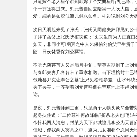
只道嫁个老人星个谁知却嫁了个文曲星!行礼已毕
个一齐送将过来。刘元普自回去陪宾一大吹大擂，
爱，端的是如胶似漆儿似水如鱼。枕边说到刘公大
次日天明起来见了张氏，张氏又同他夫妇拜见刘公
子拜了岳父上张氏抚棺哭道："丈夫生前为人正直
如天，非同小可!幽冥之中人乞保佑刘伯父早生贵子
随，日夜焚香保刘公冥福。
不觉光阴荏苒人又是腊月中旬，茔葬吉期到了上刘
与春郎夫妻几各各带了重孝相送。当下埋棺封土已毕
钱塘县尹克让李公之墓"上只见松柏参差，山水环
哭下哭罢，一齐望着刘元普拜倒在荒草地上不起刘
讫。
是夜，刘元普睡到三更，只见两个人幞头象简金带紫
起身扶住道："二位尊神何故降临?折杀老夫也!"那
帝怜我两人清忠，封某为天下都城隍儿李公为天曹
佳城，使我两人冥冥之中，遂为儿女姻眷个恩同天