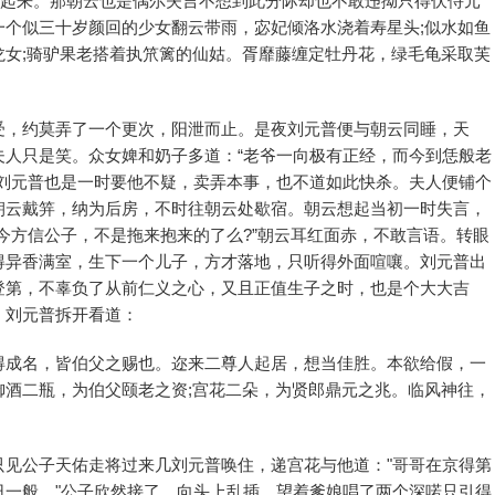
融起来。那朝云也是偶尔失言不想到此分际却也不敢违拗只得伏侍元
一个似三十岁颜回的少女翻云带雨，宓妃倾洛水浇着寿星头;似水如鱼
龙女;骑驴果老搭着执笊篱的仙姑。胥靡藤缠定牡丹花，绿毛龟采取芙
受，约莫弄了一个更次，阳泄而止。是夜刘元普便与朝云同睡，天
夫人只是笑。众女婢和奶子多道：“老爷一向极有正经，而今到恁般老
。刘元普也是一时要他不疑，卖弄本事，也不道如此快杀。夫人便铺个
朝云戴笄，纳为后房，不时往朝云处歇宿。朝云想起当初一时失言，
今方信公子，不是拖来抱来的了么?”朝云耳红面赤，不敢言语。转眼
得异香满室，生下一个儿子，方才落地，只听得外面喧嚷。刘元普出
登第，不辜负了从前仁义之心，又且正值生子之时，也是个大大吉
。刘元普拆开看道：
得成名，皆伯父之赐也。迩来二尊人起居，想当佳胜。本欲给假，一
御酒二瓶，为伯父颐老之资;宫花二朵，为贤郎鼎元之兆。临风神往，
只见公子天佑走将过来几刘元普唤住，递宫花与他道："哥哥在京得第
日一般。"公子欣然接了，向头上乱插，望着爹娘唱了两个深喏只引得