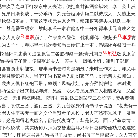
说生次子之事下打发京中人去讫，便把皇封御酒祭献裴、李二公上然
。兄弟日渐长成，十分乖巧。刘元普延师训诲二以待成人。又感上天
春秋祭扫不题，再表这李状元在京之事，那郑枢密院夫人魏氏止生一
亡二甚是爱重甥女，故此李氏一家在他府中十分相得李状元自成名之
有余人真宗
皇帝
崩了，仁宗皇帝登位，优礼师傅，便超升
李彦
青
宗为太子时，春郎早已几次奏知当日便进上一本，恳赐还乡祭扫一并
书;襄阳刺史裴习追复原官二各赐御祭一筵;青州刺史
刘弘
敬以原官
李尚书得了圣旨，便同张老夫人、裴夫人、凤鸣小姐，谢别了郑枢
府县官员出郭迎接。那李尚书去时尚是弱冠了来时已作大臣，却又年
只抑且能识好人。当下李尚书家眷先到刘家下马，刘元普夫妇闻知，
、裴夫人俱各红袍玉带，率领了凤鸣小姐，齐齐拜倒在地二称谢洪
唤两位公子出来相见婶婶、兄嫂，众人看见兄弟二人相貌魁梧，又酷
双璧，无非积德所招。"随即排着御祭二到裴李二公坟茔，焚香奠酒
贺喜，食供三套，酒行三巡。刘元普起身对尚书母子说道："老夫有一
与老夫生平实无一面之交个当贤母子来投，老夫茫然不知就里，及至
来，必是闻得老夫虚名，欲待托妻寄子，却是从无一面，难叙衷情，
前不敢说破，其实所称八拜为交皆虚言耳只今日喜得贤侄功成名遂耀
，"言毕，即将原书递与尚书母子展看，尚书母子号恸感谢，众人直至