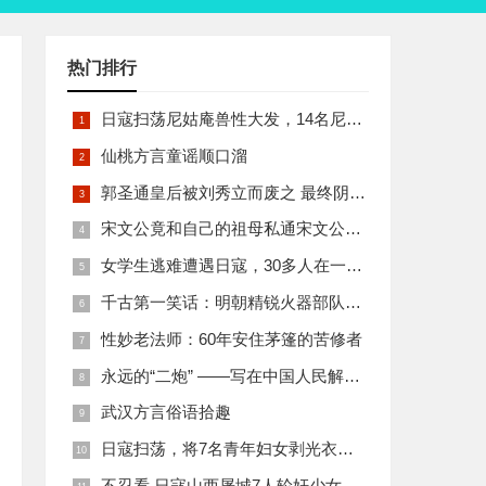
热门排行
日寇扫荡尼姑庵兽性大发，14名尼姑遭玷污后集体自焚
仙桃方言童谣顺口溜
郭圣通皇后被刘秀立而废之 最终阴丽华当上了皇后 那么她的五个儿子有何结局
宋文公竟和自己的祖母私通宋文公是如何死的
女学生逃难遭遇日寇，30多人在一所小校里被集体奸淫
千古第一笑话：明朝精锐火器部队亡于一只'鸡'
性妙老法师：60年安住茅篷的苦修者
永远的“二炮” ——写在中国人民解放军火箭军组建之际
武汉方言俗语拾趣
日寇扫荡，将7名青年妇女剥光衣裤在庙前糟蹋
不忍看 日寇山西屠城7人轮奸少女后揪双腿活活分尸