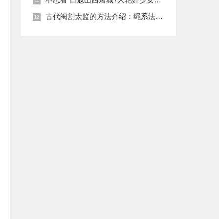
古代阉割太监的方法介绍：绳系法与揉捏法