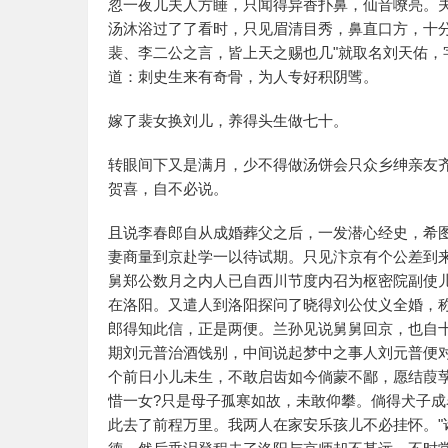
忽一夜儿夫人方睡，只闻得异香扑鼻，仙音嘹亮。
汤沐浴过了了看时，只见眉清目秀，鼻直口方，十
裴、李二公之言，皆上天之赐也几"就取名刘天佑
道：刺史生来有奇骨，为人专好积阴骘。
嫁了裴女换刘儿，养得头生做七十。
转眼间下又是满月，少不得做汤饼会只众乡绅亲友
贺喜，自不必说。
且说李春郎自从成婚葬父之后，一发潜心经史，希
妻商量到京赴学一以待试期。只见汴京有个公差到
舅郑公数月之内人已自西川节度内召为枢密院副使
在洛阳。又遣人到洛阳探问了晓得刘公仗义全婚，
郎得知此信，正是两便。兰孙见说舅舅回京，也自
期刘元普治酒饯别，中间说起梦中之事人刘元普便
个前日小儿未生，不敢启齿如今倘蒙不鄙，愿结葭莩
惜一女?只是母子孤寒如故，未敢仰攀。倘得犬子成
此去了前程万里。我两人在家安乐孩儿不必挂怀。