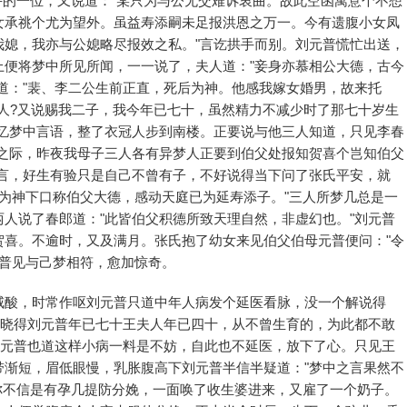
手的一位，又说道："某只为与公无交难诉衷曲。故此空函寓意个不想
女承祧个尤为望外。虽益寿添嗣未足报洪恩之万一。今有遗腹小女凤
我媳，我亦与公媳略尽报效之私。"言讫拱手而别。刘元普慌忙出送，
上便将梦中所见所闻，一一说了，夫人道："妾身亦慕相公大德，古今
道："裴、李二公生前正直，死后为神。他感我嫁女婚男，故来托
之人?又说赐我二子，我今年已七十，虽然精力不减少时了那七十岁生
思忆梦中言语，整了衣冠人步到南楼。正要说与他三人知道，只见李春
草之际，昨夜我母子三人各有异梦人正要到伯父处报知贺喜个岂知伯父
之言，好生有验只是自己不曾有子，不好说得当下问了张氏平安，就
已为神下口称伯父大德，感动天庭已为延寿添子。"三人所梦几总是一
人说了春郎道："此皆伯父积德所致天理自然，非虚幻也。"刘元普
贺喜。不逾时，又及满月。张氏抱了幼女来见伯父伯母元普便问："令
元普见与己梦相符，愈加惊奇。
咸酸，时常作呕刘元普只道中年人病发个延医看脉，没一个解说得
却晓得刘元普年已七十王夫人年已四十，从不曾生育的，为此都不敢
刘元普也道这样小病一料是不妨，自此也不延医，放下了心。只见王
带渐短，眉低眼慢，乳胀腹高下刘元普半信半疑道："梦中之言果然不
你不信是有孕几提防分娩，一面唤了收生婆进来，又雇了一个奶子。