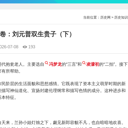
当前位置：
历史网
>
历史知识
卷：刘元普双生贵子（下）
026-07-08
193
明代抱瓮老人。主要选自
冯梦龙
的“三言”和
凌濛初
的“二拍”。接下
家有所帮助。
市民阶层的生活面貌和思想感情。它既表现了资本主义萌芽时期的新
些描写神仙道化、宣扬封建伦理纲常和描写色情的成分。这种进步和
基本特征。
自天来，兰孙小姐灯烛之下，觑见新郎容貌不凡，也自暗暗地欢喜。