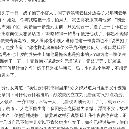
常有音信往来，不必细说。
过头了一日，奶子抱了小官人，同了养娘朝云往外边耍子只那朝云年
："姐姐，你与我略抱一抱，怕风大，我去将衣服来与他穿，"朝云
之声;着了忙，两步当一步走到面前，只见朝云一手抱了上一手伸在公
个疙瘩向便大怒发话道："我略转得一转背个便把他跌了。你岂不晓得
我便去告诉老爷、夫人看你这小贱人逃得过这一顿责罚也不!"说罢抱了
，也接应道："你这样老猪狗!倚仗公子势利便欺负人，破口骂我!不
曾见有七十岁的养头生上知他是拖来也是抱来的人?却为这一跌便凌
想那奶子一五一十竟将朝云说话对刘元普说了，元普听罢，忻然说
言下何足计较?"当时奶子只道搬斗朝云一场，少也敲个半死，不想元
自进去了。
分付女婢道："唤朝云到我书房里来!"众女婢只道为日里事发个要难
云拿到下可怜朝云怀着鬼胎，战兢兢的立在刘元普面前只打点领责。
众人领命上一齐都散，不留一人。元普便叫朝云闭上了门，朝云正不
前，说道："人之不能生育二多因交会之际精力衰微，浮而不实，故艰
能生产上便把那抱别姓、借异种这样邪说疑我上我今夜留你在此，正
初时只道自己不能生儿所以不肯轻纳少年女子，如今已得过头生，便自