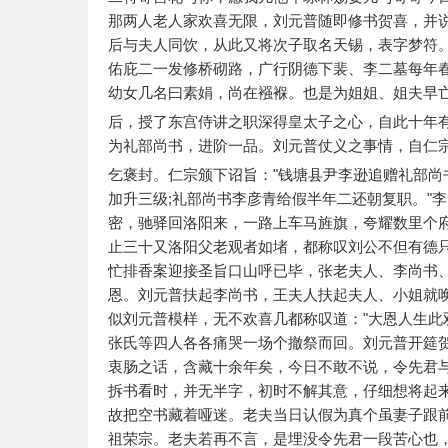
那两人老人家欢喜无限，刘元普随即修书贺喜，并
后与夫人同饮，从此又将次子取名天锡，表字梦符
佑庇二一发修桥砌路，广行阴德下裴、李二墓每年
幼女几名曰素娟，尚在襁褓。也是为姐姐、姐夫早
后，授了东宫侍讲之职深得皇太子之心，自此十年
为礼部尚书，进阶一品。刘元普仗义之事情，自仁
乞褒封。仁宗颁下诏旨："钱塘县尹李逊追赠礼部尚
加升三级;礼部尚书李彦青给假半年二还朝复职。"
密，驰驿回洛阳来，一路上车马旌旗，夸耀数里个
止三十又洛阳父老观者如堵，都称叹刘公不但有德
忙排香案迎接圣旨口山呼已毕，张老夫人、李尚书
恩。刘元普扶起李尚书，王夫人扶起夫人、小姐就
似刘元普模样，无不欢喜几都称叹道："大恩人生此
张氏等四人各各痛哭一场个撤祭而回。刘元普开筵
衷肠之话，含藏十余年矣，今日不敢不说，令先君
拆书看时，并无半字，初时不解其意，仔细想将起
故把空书藏着哑迷。老夫当日认假为真个虽妻子跟
祖荣宗。老夫若再不言，是埋没令先君一段苦心也