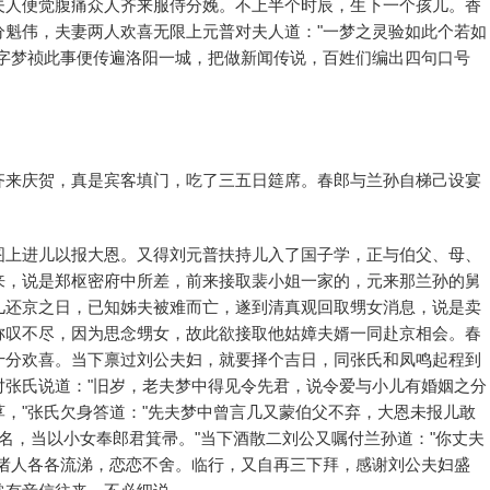
夫人便觉腹痛众人齐来服侍分娩。不上半个时辰，生下一个孩儿。香
分魁伟，夫妻两人欢喜无限上元普对夫人道："一梦之灵验如此个若如
，字梦祯此事便传遍洛阳一城，把做新闻传说，百姓们编出四句口号
齐来庆贺，真是宾客填门，吃了三五日筵席。春郎与兰孙自梯己设宴
图上进儿以报大恩。又得刘元普扶持儿入了国子学，正与伯父、母、
来，说是郑枢密府中所差，前来接取裴小姐一家的，元来那兰孙的舅
儿还京之日，已知姊夫被难而亡，遂到清真观回取甥女消息，说是卖
称叹不尽，因为思念甥女，故此欲接取他姑嫜夫婿一同赴京相会。春
十分欢喜。当下禀过刘公夫妇，就要择个吉日，同张氏和凤鸣起程到
对张氏说道："旧岁，老夫梦中得见令先君，说令爱与小儿有婚姻之分
，"张氏欠身答道："先夫梦中曾言几又蒙伯父不弃，大恩未报儿敢
名，当以小女奉郎君箕帚。"当下酒散二刘公又嘱付兰孙道："你丈夫
"诸人各各流涕，恋恋不舍。临行，又自再三下拜，感谢刘公夫妇盛