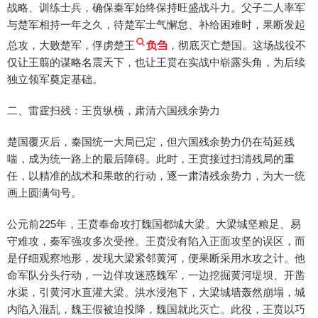
战略、训练士兵，确保秦军始终保持旺盛战斗力。父子二人率军
与楚军相持一年之久，待楚军士气懈怠、补给困难时，果断发起
总攻，大败楚军，俘虏楚王
负刍
，彻底灭亡楚国。这场战役不
仅让王翦的谋略名震天下，也让王贲在实战中崭露头角，为后续
独立领军奠定基础。
二、雷霆扫残：王贲纵横，肃清六国残余势力
楚国覆灭后，秦国统一大局已定，但六国残余势力仍在苟延残
喘，成为统一路上的最后障碍。此时，王贲接过扫清残局的重
任，以精准的战术和果敢的行动，逐一肃清残余势力，为大一统
画上圆满句号。
公元前225年，王贲奉命攻打魏国都城大梁。大梁城坚粮足、易
守难攻，秦军强攻多次受挫。王贲没有陷入正面攻坚的误区，而
是仔细观察地形，发现大梁紧邻黄河，便果断采用水攻之计。他
命军队分头行动，一边佯攻迷惑魏军，一边挖掘黄河堤坝、开凿
水渠，引黄河水直灌大梁。洪水浸泡下，大梁城墙轰然崩塌，城
内陷入混乱，魏王假被迫投降，魏国就此灭亡。此役，王贲以巧