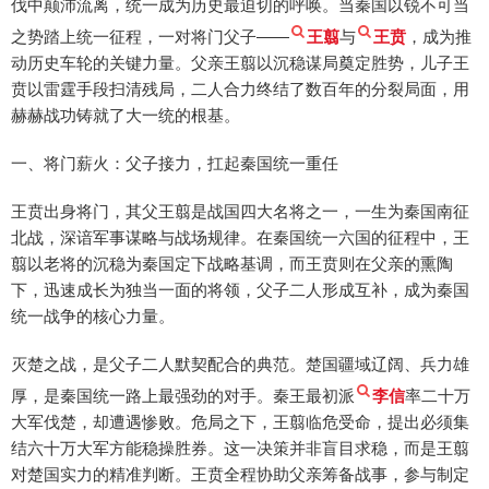
伐中颠沛流离，统一成为历史最迫切的呼唤。当秦国以锐不可当
之势踏上统一征程，一对将门父子——
王翦
与
王贲
，成为推
动历史车轮的关键力量。父亲王翦以沉稳谋局奠定胜势，儿子王
贲以雷霆手段扫清残局，二人合力终结了数百年的分裂局面，用
赫赫战功铸就了大一统的根基。
一、将门薪火：父子接力，扛起秦国统一重任
王贲出身将门，其父王翦是战国四大名将之一，一生为秦国南征
北战，深谙军事谋略与战场规律。在秦国统一六国的征程中，王
翦以老将的沉稳为秦国定下战略基调，而王贲则在父亲的熏陶
下，迅速成长为独当一面的将领，父子二人形成互补，成为秦国
统一战争的核心力量。
灭楚之战，是父子二人默契配合的典范。楚国疆域辽阔、兵力雄
厚，是秦国统一路上最强劲的对手。秦王最初派
李信
率二十万
大军伐楚，却遭遇惨败。危局之下，王翦临危受命，提出必须集
结六十万大军方能稳操胜券。这一决策并非盲目求稳，而是王翦
对楚国实力的精准判断。王贲全程协助父亲筹备战事，参与制定