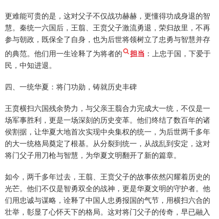
更难能可贵的是，这对父子不仅战功赫赫，更懂得功成身退的智
慧。秦统一六国后，王翦、王贲父子激流勇退，荣归故里，不再
参与朝政，既保全了自身，也为后世将领树立了忠勇与智慧并存
的典范。他们用一生诠释了为将者的
担当
：上忠于国，下爱于
民，中知进退。
四、一统华夏：将门功勋，铸就历史丰碑
王贲横扫六国残余势力，与父亲王翦合力完成大一统，不仅是一
场军事胜利，更是一场深刻的历史变革。他们终结了数百年的诸
侯割据，让华夏大地首次实现中央集权的统一，为后世两千多年
的大一统格局奠定了根基。从分裂到统一，从战乱到安定，这对
将门父子用刀枪与智慧，为华夏文明翻开了新的篇章。
如今，两千多年过去，王翦、王贲父子的故事依然闪耀着历史的
光芒。他们不仅是智勇双全的战神，更是华夏文明的守护者。他
们用忠诚与谋略，诠释了中国人忠勇报国的气节，用横扫六合的
壮举，彰显了心怀天下的格局。这对将门父子的传奇，早已融入