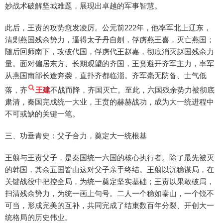
妙战术破解坚城难题，展现出卓越的军事智慧。
此后，王贲的攻势愈发凌厉。公元前222年，他率军北上辽东，
清剿燕国残余势力，逼得太子丹自刎，俘虏燕王喜，灭亡燕国；
随后回师南下，攻破代国，俘虏代王赵嘉，彻底消灭赵国残余力
量。面对偏居东方、长期观望的齐国，王贲避开齐军主力，率军
从燕国南部长途奔袭，直扑齐都临淄。齐军毫无防备、士气低
落，齐
王建
不战而降，齐国灭亡。至此，六国残余势力被彻底
肃清，秦国完成统一大业，王贲的赫赫战功，成为大一统进程中
不可或缺的关键一笔。
三、功垂青史：父子合力，奠定大一统根基
王翦与王贲父子，是秦国统一六国的核心执行者。除了最先被灭
的韩国，其余五国皆由这对父子亲手终结。王翦以沉稳谋局，在
关键战役中把控全局，为统一奠定坚实基础；王贲以果敢破局，
扫清残余势力，为统一画上句号。二人一个稳如泰山，一个锐不
可当，形成完美的互补，共同完成了结束数百年分裂、开创大一
统格局的历史伟业。