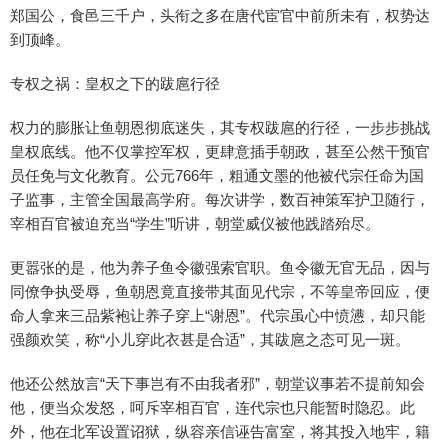
郑国公，食邑三千户，头衔之多在唐代宦官中前所未有，权势达
到顶峰。
专权之祸：皇权之下的跋扈行径
权力的膨胀让鱼朝恩彻底迷失，其专权跋扈的行径，一步步挑战
皇权底线。他不仅掌控军权，更肆意插手朝政，甚至公然干预官
员任免与文化教育。公元766年，粗通文墨的他被代宗任命为国
子监事，主管全国最高学府。每次讲学，数百神策军护卫随行，
宰相百官被迫充当“学生”听讲，朝堂威仪被他践踏殆尽。
更嚣张的是，他为养子鱼令徽强索官职。鱼令徽无官无品，因与
同僚争执受辱，鱼朝恩竟直接带其面见代宗，不等皇帝回应，便
命人拿来三品紫袍让养子穿上“谢恩”。代宗虽心中愤懑，却只能
强颜欢笑，称“小儿穿此衣甚是合适”，其跋扈之态可见一斑。
他还公然放言“天下事岂有不由我者邪”，朝堂议事若不提前知会
他，便当众发怒，呵斥宰相百官，连代宗也只能暂时隐忍。此
外，他在北军设置诏狱，纵容亲信诬告富室，将其投入地牢，籍