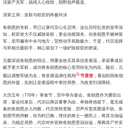
没家产充军，搞得人心惶惶，朝野怨声载道。
清算之局：皇权与权宦的终极对决
鱼朝恩的专权，早已让唐代宗心生忌惮。这位历经乱世的皇帝深
知，权宦坐大不仅威胁皇权，更会动摇国本。但鱼朝恩手握神策
军，党羽遍布中央与地方，贸然动手风险极大。于是，代宗选择
与宰相元载联手，精心策划了一场铲除权宦的密谋。
元载深谙鱼朝恩的弱点，用重金收买其亲信皇甫温，承诺事成后
赋予更大军权，成功将鱼朝恩的核心党羽转化为内应。随后，元
载以调整军镇为名，将皇甫温调任凤翔
节度使
，看似削弱鱼朝
恩的外援，实则让皇甫温暗中掌控局势，为政变扫清障碍。
大历五年（770年）寒食节，宫中举办宴会。鱼朝恩作为重臣出
席，宴会结束后，代宗以商议要事为由，单独将他留下。毫无戒
备的鱼朝恩步入内殿，代宗突然变脸，厉声斥责其图谋不轨。鱼
朝恩愕然辩解，却为时已晚，埋伏的将士一拥而上，将其当场缢
杀。为稳定局势，代宗对外宣称鱼朝恩受诏自缢，厚葬其尸并安