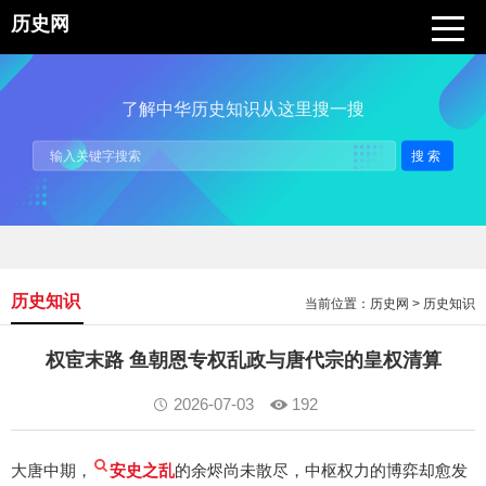
历史网
了解中华历史知识从这里搜一搜
搜索
历史知识
当前位置：
历史网
>
历史知识
权宦末路 鱼朝恩专权乱政与唐代宗的皇权清算
2026-07-03
192
大唐中期，
安史之乱
的余烬尚未散尽，中枢权力的博弈却愈发