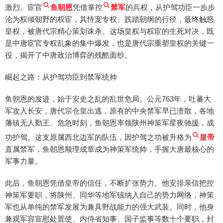
激烈。宦官
鱼朝恩
凭借掌控
禁军
的兵权，从护驾功臣一步步
沦为权倾朝野的权宦，其恃宠专权、践踏朝纲的行径，最终触怒
皇权，被唐代宗精心策划诛杀。这场皇权与权宦的生死对决，既
是中唐宦官专权乱象的集中爆发，也是唐代宗重塑皇权的关键一
役，揭开了中唐政治博弈的残酷面纱。
崛起之路：从护驾功臣到禁军统帅
鱼朝恩的发迹，始于安史之乱的乱世危局。公元763年，吐蕃大
军攻入长安，唐代宗仓皇出逃，原有的中央禁军早已溃散，各地
藩镇无人勤王。危急时刻，鱼朝恩率领陕州神策军星夜驰援，成
功护驾。这支原属西北边军的队伍，因护驾之功被升格为
皇帝
直属禁军，鱼朝恩顺理成章成为神策军统帅，手握大唐最核心的
军事力量。
此后，鱼朝恩凭借皇帝的信任，不断扩张势力。他安排亲信把控
神策军要职，将陕州、同华等地军镇纳入自己的势力网络，神策
军也从单纯的禁军发展为兼具野战能力的强大武装。同时，他身
兼观军容宣慰处置使、内侍省知事、国子监事等数十个要职，封