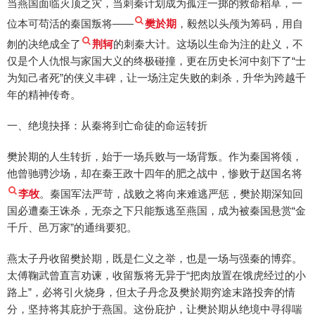
当燕国面临灭顶之灾，当刺秦计划成为孤注一掷的救命稻草，一
位本可苟活的秦国叛将——
樊於期
，毅然以头颅为筹码，用自
刎的决绝成全了
荆轲
的刺秦大计。这场以生命为注的赴义，不
仅是个人仇恨与家国大义的终极碰撞，更在历史长河中刻下了“士
为知己者死”的侠义丰碑，让一场注定失败的刺杀，升华为跨越千
年的精神传奇。
一、绝境抉择：从秦将到亡命徒的命运转折
樊於期的人生转折，始于一场兵败与一场背叛。作为秦国将领，
他曾驰骋沙场，却在秦王政十四年的肥之战中，惨败于赵国名将
李牧
。秦国军法严苛，战败之将向来难逃严惩，樊於期深知回
国必遭秦王诛杀，无奈之下只能叛逃至燕国，成为被秦国悬赏“金
千斤、邑万家”的通缉要犯。
燕太子丹收留樊於期，既是仁义之举，也是一场与强秦的博弈。
太傅鞠武曾直言劝谏，收留叛将无异于“把肉放置在饿虎经过的小
路上”，必将引火烧身，但太子丹念及樊於期穷途末路投奔的情
分，坚持将其庇护于燕国。这份庇护，让樊於期从绝境中寻得喘