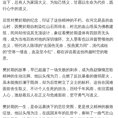
迫下，总有人为家国大义、为知己情义，甘愿以生命为代价，践
行心中的道义。
后世对樊於期的纪念，印证了这份精神的不朽。在河北易县的血
山村，因樊於期自刎染红山石而得名，村北的血山塔虽为佛教建
筑，民间却传说其无顶设计，象征着樊於期遗体有四肢而无头
颅，成为当地百姓对他的深切缅怀。文人墨客也以诗篇赞颂他的
忠义，明代诗人陈璟的“去国伤无奈，投燕冀力同”，清代成桂
的“空将一缕血，血染至今红”，都在诉说着这份跨越时空的敬
意。
樊於期的故事，早已超越了一场失败的刺杀，成为燕赵慷慨悲歌
精神的生动注脚。他以头颅为刃，点燃了反抗暴秦的微弱星火，
虽未能挽狂澜于既倒，却为后世树立了义士的标杆。这份在国难
面前舍生取义、不计个人生死的担当，历经千年风雨，依旧震撼
人心，激励着后人在正义与危难面前，坚守勇气与道义。
樊於期的一生，是命运裹挟下的悲壮突围，更是侠义精神的极致
绽放。他以头颅为注，在战国末年的乱世中，奏响了一曲气壮山