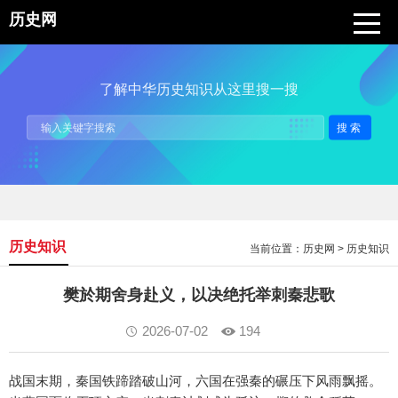
历史网
了解中华历史知识从这里搜一搜
搜索
历史知识
当前位置：
历史网
>
历史知识
樊於期舍身赴义，以决绝托举刺秦悲歌
2026-07-02
194
战国末期，秦国铁蹄踏破山河，六国在强秦的碾压下风雨飘摇。