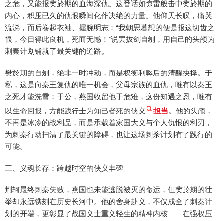
之危，又能报樊於期的血海深仇。这番话如惊雷般击中樊於期的
内心，积压已久的仇恨瞬间化作决绝的力量。他仰天长叹，痛哭
流涕，而后卷起衣袖、握腕明志：“我朝思暮想的便是报这切齿之
恨，今日得此良机，死而无憾！”说罢拔剑自刎，用自己的头颅为
刺秦计划铺就了最关键的道路。
樊於期的自刎，绝非一时冲动，而是权衡利弊后的清醒抉择。于
私，这是向秦王复仇的唯一机会，父母宗族的血仇，唯有以秦王
之死才能洗雪；于公，燕国收留他于危难，这份知遇之恩，唯有
以生命回报，方能践行士为知己者死的侠义
担当
。他的头颅，
不再是冰冷的战利品，而是承载着家国大义与个人仇恨的利刃，
为刺秦行动扫清了最关键的障碍，也让这场刺杀计划有了践行的
可能。
三、义魂长存：跨越时空的侠义丰碑
荆轲最终刺秦失败，燕国也未能逃脱被灭的命运，但樊於期的壮
举却永远镌刻在历史长河中。他的舍身赴义，不仅成全了刺秦计
划的开端，更彰显了战国义士重义轻生的精神内核——在强权压