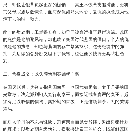
息，却也让他背负起更深的枷锁——秦王不仅悬赏追捕他，更将
其父母宗族尽数诛杀，血海深仇如烈火灼心，复仇的执念成为他
活下去的唯一动力。
此时的樊於期，虽暂得安身，却早已被命运推至悬崖边缘。燕国
的庇护是他的避风港，却也成了秦国讨伐燕国的借口；个人的仇
恨是他的执念，却也与燕国的存亡紧紧捆绑。这份绝境中的挣
扎，为后续的舍身赴义埋下了伏笔，也让他的抉择更具悲壮色
彩。
二、舍身成义：以头颅为刺秦铺就血路
秦国灭赵后，兵锋直指燕国南界，燕国危如累卵。太子丹采纳田
光举荐，决定派荆轲入秦行刺秦王，而接近戒备森严的秦王，必
须有足以取信的信物，樊於期的首级，正是这场刺杀计划的关键
筹码。
面对太子丹的不忍与犹豫，荆轲亲自面见樊於期，道出刺秦计划
的真相：以樊於期首级为礼，换取接近秦王的机会，既能解燕国