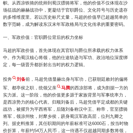
帜。从西凉铁骑的统帅到蜀汉骠骑将军，他的价值不仅体现在沙
场征战的赫赫战功中，更凝结于官职爵位、文化符号与历史遗存
的多维维度里。若以历史标尺丈量，马超的价值早已超越简单的
数字范畴，成为解读东汉末年军政格局与文化传承的重要密码。
一、军政价值：官职爵位背后的权力坐标
马超的军政价值，首先体现在其官职与爵位所承载的权力体系
中。作为蜀汉核心将领，他的仕途轨迹与军功、政治地位深度绑
定，每一级晋升都折射出当时的权力逻辑。
投奔
刘备
前，马超凭借显赫出身与军功，已获朝廷敕封的偏将
军、都亭侯之职，统领父亲
马腾
的西凉部将，成为割据一方的
实力派。这一阶段，他的价值更多源于家族背景与军事统率力，
是西凉势力的核心代表。归顺刘备后，马超凭借平定成都的关键
战功，被擢升为平西将军，后随刘备称汉中王、称帝，官至骠骑
将军，领凉州牧，封犛乡侯，跻身蜀汉军政高层，位列九卿之
列。据史料推算，其任职期间的年薪标准可达6000石，按当时物
价折算，年薪约54万人民币，这一待遇不仅超越同期多数将领，