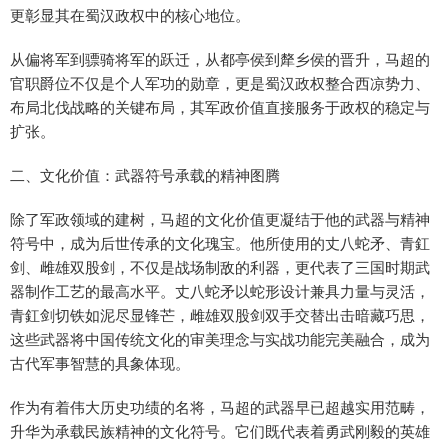
更彰显其在蜀汉政权中的核心地位。
从偏将军到骠骑将军的跃迁，从都亭侯到犛乡侯的晋升，马超的
官职爵位不仅是个人军功的勋章，更是蜀汉政权整合西凉势力、
布局北伐战略的关键布局，其军政价值直接服务于政权的稳定与
扩张。
二、文化价值：武器符号承载的精神图腾
除了军政领域的建树，马超的文化价值更凝结于他的武器与精神
符号中，成为后世传承的文化瑰宝。他所使用的丈八蛇矛、青釭
剑、雌雄双股剑，不仅是战场制敌的利器，更代表了三国时期武
器制作工艺的最高水平。丈八蛇矛以蛇形设计兼具力量与灵活，
青釭剑切铁如泥尽显锋芒，雌雄双股剑双手交替出击暗藏巧思，
这些武器将中国传统文化的审美理念与实战功能完美融合，成为
古代军事智慧的具象体现。
作为有着伟大历史功绩的名将，马超的武器早已超越实用范畴，
升华为承载民族精神的文化符号。它们既代表着勇武刚毅的英雄