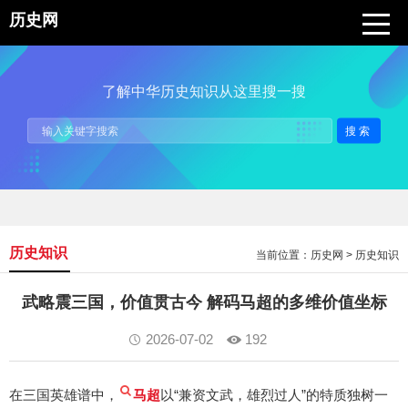
历史网
了解中华历史知识从这里搜一搜
搜索
历史知识
当前位置：
历史网
>
历史知识
武略震三国，价值贯古今 解码马超的多维价值坐标
2026-07-02
192
在三国英雄谱中，
马超
以“兼资文武，雄烈过人”的特质独树一