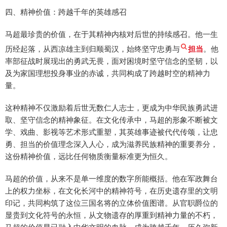
四、精神价值：跨越千年的英雄感召
马超最珍贵的价值，在于其精神内核对后世的持续感召。他一生
历经起落，从西凉雄主到归顺蜀汉，始终坚守忠勇与
担当
。他
率部征战时展现出的勇武无畏，面对困境时坚守信念的坚韧，以
及为家国理想投身事业的赤诚，共同构成了跨越时空的精神力
量。
这种精神不仅激励着后世无数仁人志士，更成为中华民族勇武进
取、坚守信念的精神象征。在文化传承中，马超的形象不断被文
学、戏曲、影视等艺术形式重塑，其英雄事迹被代代传颂，让忠
勇、担当的价值理念深入人心，成为滋养民族精神的重要养分，
这份精神价值，远比任何物质衡量标准更为恒久。
马超的价值，从来不是单一维度的数字所能概括。他在军政舞台
上的权力坐标，在文化长河中的精神符号，在历史遗存里的文明
印记，共同构筑了这位三国名将的立体价值图谱。从官职爵位的
显贵到文化符号的永恒，从文物遗存的厚重到精神力量的不朽，