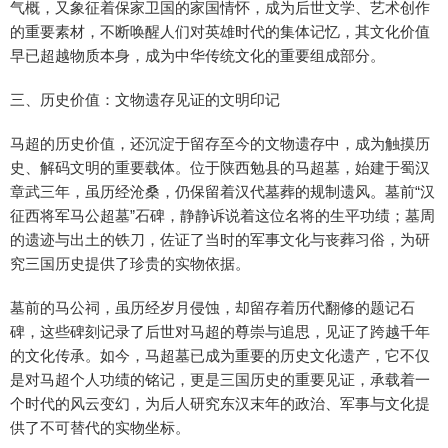
气概，又象征着保家卫国的家国情怀，成为后世文学、艺术创作
的重要素材，不断唤醒人们对英雄时代的集体记忆，其文化价值
早已超越物质本身，成为中华传统文化的重要组成部分。
三、历史价值：文物遗存见证的文明印记
马超的历史价值，还沉淀于留存至今的文物遗存中，成为触摸历
史、解码文明的重要载体。位于陕西勉县的马超墓，始建于蜀汉
章武三年，虽历经沧桑，仍保留着汉代墓葬的规制遗风。墓前“汉
征西将军马公超墓”石碑，静静诉说着这位名将的生平功绩；墓周
的遗迹与出土的铁刀，佐证了当时的军事文化与丧葬习俗，为研
究三国历史提供了珍贵的实物依据。
墓前的马公祠，虽历经岁月侵蚀，却留存着历代翻修的题记石
碑，这些碑刻记录了后世对马超的尊崇与追思，见证了跨越千年
的文化传承。如今，马超墓已成为重要的历史文化遗产，它不仅
是对马超个人功绩的铭记，更是三国历史的重要见证，承载着一
个时代的风云变幻，为后人研究东汉末年的政治、军事与文化提
供了不可替代的实物坐标。