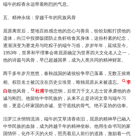
端午的粽香永远带着刚烈的气息。
五、精神永续：穿越千年的民族风骨
屈原离世后，楚地百姓感念他的忠心与善良，纷纷划船打捞他的
遗体，向江中投掷饭团防止鱼虾啃食其身体，这份朴素的纪念，
逐渐演变为赛龙舟与吃粽子的端午习俗，岁岁年年，延续至今。
1953年，世界和平理事会将屈原确定为世界四大文化名人之一，
他的诗篇与风骨，早已超越国界，成为人类共同的精神财富。
两千多年岁月悠悠，春秋战国的诸侯纷争早已落幕，无数王侯将
相、权臣名士被沉没在历史尘埃里，唯独屈原从未被遗忘。
李
白
敬他风骨，
杜甫
学他悲悯，后世万千文人志士皆承袭他的赤
诚与刚烈。他留给中华民族的，从来不止是诗词文章与端午习
俗，更是心怀家国的赤诚、坚守底线的骨气、绝不妥协的信奉。
汨罗江水悄悄流淌，端午的艾草清香依旧，屈原的精神早已融入
中华民族的血脉，成为跨越千年的精神坐标。他用生命书写的家
国情怀，化作不灭的火炬，照亮着后人前行的道路，激励着一代