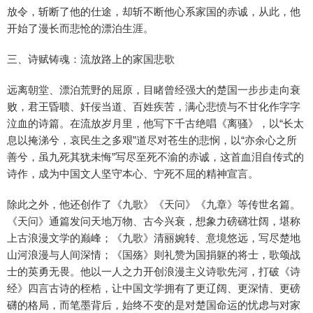
放令，斩断了他的仕途，却斩不断他心系家国的赤诚，从此，他
开始了漫长而悲怆的漂泊生涯。
三、诗赋铸魂：流放路上的家国悲歌
远离朝堂、漂泊荒野的屈原，目睹曾经强大的楚国一步步走向衰
败，君王昏聩、奸佞当道、百姓疾苦，满心悲愤与不甘化作字字
泣血的诗篇。在流放岁月里，他写下千古绝唱《离骚》，以“长太
息以掩涕兮，哀民生之多艰”道尽对苍生的悲悯，以“亦余心之所
善兮，虽九死其犹未悔”写尽至死不渝的赤诚，这首血泪自传式的
诗作，成为中国文人坚守本心、宁死不屈的精神宣言。
除此之外，他还创作了《九歌》《天问》《九章》等传世名篇。
《天问》通篇发问天地万物、古今兴衰，想象力磅礴壮阔，堪称
上古浪漫文学的巅峰；《九歌》清丽婉转、意境悠远，写尽楚地
山河浪漫与人间深情；《国殇》则礼赞为国捐躯的将士，歌颂战
士的英勇无畏。他以一人之力开创浪漫主义诗歌先河，打破《诗
经》四言古诗的桎梏，让中国文学拥有了更辽阔、更深情、更磅
礴的格局，而笔墨背后，始终不变的是对楚国命运的忧虑与对家