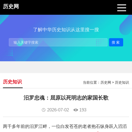
历史网
了解中华历史知识从这里搜一搜
搜索
历史知识
当前位置：
历史网
>
历史知识
汨罗忠魂：屈原以死明志的家国长歌
2026-07-02
193
两千多年前的汨罗江畔，一位白发苍苍的老者抱石纵身跃入滔滔