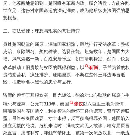
局，他苏醒地意识到，楚国唯有革新内政、联合诸侯，方能在乱
世立足，这份对家国命运的深刻洞察，成为他后续变法图强的思
想根基。
二、变法受挫：理想与现实的悲壮博弈
身处楚国朝堂的屈原，深知国家积弊，毅然推行变法改革：整顿
吏治、废除陋习、奖励耕战、选贤任能。短短数年，楚国国力大
增、风气焕然一新，百姓安居乐业，朝堂清明稳定。然而，锐意
改革触动了旧贵族与权臣的既得利益，以
靳尚
、子兰为首的权
贵结党营私，疯狂排挤、诬陷屈原，不断在楚怀王耳边谗言诋
毁，捏造罪名抹黑他的忠心与品行。
昏庸的楚怀王耳根软弱、目光短浅，徐徐对忠心耿耿的屈原心生
猜忌与疏离。公元前313年，秦国
张仪
以六百里土地为诱饵，
哄骗楚国与齐国断交，利令智昏的楚怀王轻信谎言，背弃齐楚联
盟，最终被秦国戏耍，寸土未得，反而彻底得罪齐国，楚国陷入
孤立无援的绝境。危机来临时，满朝文武无人敢谏，唯有屈原冒
死直言，痛陈利弊，却触怒楚怀王，被第一次流放汉北。一纸流