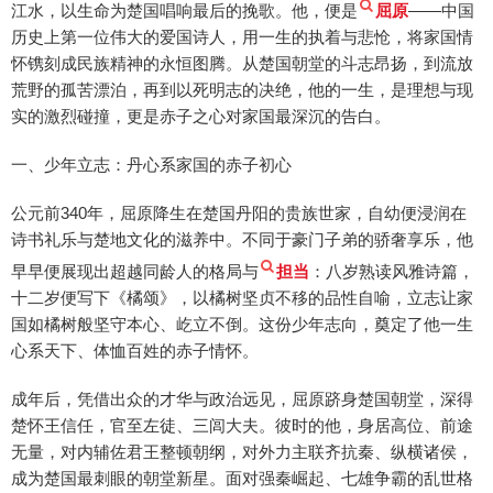
江水，以生命为楚国唱响最后的挽歌。他，便是
屈原
——中国
历史上第一位伟大的爱国诗人，用一生的执着与悲怆，将家国情
怀镌刻成民族精神的永恒图腾。从楚国朝堂的斗志昂扬，到流放
荒野的孤苦漂泊，再到以死明志的决绝，他的一生，是理想与现
实的激烈碰撞，更是赤子之心对家国最深沉的告白。
一、少年立志：丹心系家国的赤子初心
公元前340年，屈原降生在楚国丹阳的贵族世家，自幼便浸润在
诗书礼乐与楚地文化的滋养中。不同于豪门子弟的骄奢享乐，他
早早便展现出超越同龄人的格局与
担当
：八岁熟读风雅诗篇，
十二岁便写下《橘颂》，以橘树坚贞不移的品性自喻，立志让家
国如橘树般坚守本心、屹立不倒。这份少年志向，奠定了他一生
心系天下、体恤百姓的赤子情怀。
成年后，凭借出众的才华与政治远见，屈原跻身楚国朝堂，深得
楚怀王信任，官至左徒、三闾大夫。彼时的他，身居高位、前途
无量，对内辅佐君王整顿朝纲，对外力主联齐抗秦、纵横诸侯，
成为楚国最刺眼的朝堂新星。面对强秦崛起、七雄争霸的乱世格