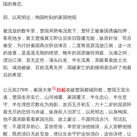
国的眷恋。
四、以死明志：殉国时刻的家国绝唱
被流放的数年里，楚国局势每况愈下。楚怀王被秦国诱骗扣押，
客死他乡，新王楚顷襄王即位后依旧昏庸无能，纵容奸佞、苟且
偷安，为讨好秦国再次听信谗言，二度将屈原流放江南，这一次
的放逐，是遥遥无期的绝望。晚年的屈原辗转洞庭、沅湘之间，
漂泊江湖、居无定所，满头白发、半生流离，亲眼看着故土沦
陷、城池被破、百姓流离失所，国破家亡的剧痛彻底击碎了他最
后的希望。
公元前278年，秦国大将
白起
攻破楚国都城郢都，楚国王室出
逃，楚国名存实亡。山河倾覆、家国覆灭，半生忠心、半生坚
守、半生理想尽数化为泡影。农历五月初五，六十二岁的屈原怀
着无尽的悲愤与赤诚，纵身跃入汨罗江，以死明志，以身殉国。
他不愿亲眼看着家国沦陷、故土蒙尘，不愿同流合污、苟活乱
世，不愿背弃初心、妥协世俗，举世皆浊他独清，众人皆醉他独
醒，既然清白无处安放，便以生命守护这份清白，这份决绝，让