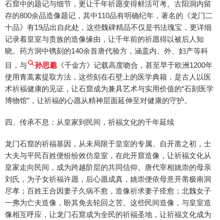
石窟中的题记与细节，更让千年祈愿变得鲜活可考。古阳洞内留
存的800余品造像题记，其中110品有明确纪年，著名的《龙门二
十品》有19品出自此处，这些魏碑精品不仅是书法瑰宝，更详细
记录着皇室与贵族的造像缘由，让千年前的祈愿得以被后人知
晓。药方洞中镌刻的140余首唐代验方，涵盖内、外、妇产等科
目，与
孙思邈
《千金方》记载高度吻合，甚至早于欧洲1200年
使用青蒿素提取方法，这些刻在石壁上的医学典籍，是古人以医
术祈福健康的见证，让石窟成为兼具艺术与实用价值的“石刻医学
博物馆”，让祈福的心愿从精神层面延伸至对健康的守护。
四、传承不息：从皇家到民间，祈福文化的千年延续
龙门石窟的祈福基因，从未局限于皇室的专属。自开凿之初，士
大夫与平民百姓便纷纷效仿皇室，在此开窟造像，让祈福文化从
皇家走向民间，成为跨越阶层的共同信仰。唐代宰相姚崇的母亲
刘氏，为子女祈福许愿，后心愿成真，姚崇便依母意开凿极南洞
尽孝；百姓王合因妻子久病不愈，造像祈求妻子痊愈；北魏女子
一弗为亡夫造像，盼其免去轮回之苦。这些民间造像，与皇室造
像相互呼应，让龙门石窟成为全民的祈福圣地，让祈福文化成为