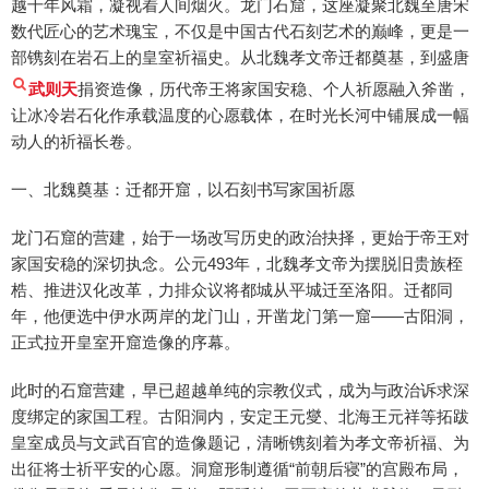
越千年风霜，凝视着人间烟火。龙门石窟，这座凝聚北魏至唐宋
数代匠心的艺术瑰宝，不仅是中国古代石刻艺术的巅峰，更是一
部镌刻在岩石上的皇室祈福史。从北魏孝文帝迁都奠基，到盛唐
武则天
捐资造像，历代帝王将家国安稳、个人祈愿融入斧凿，
让冰冷岩石化作承载温度的心愿载体，在时光长河中铺展成一幅
动人的祈福长卷。
一、北魏奠基：迁都开窟，以石刻书写家国祈愿
龙门石窟的营建，始于一场改写历史的政治抉择，更始于帝王对
家国安稳的深切执念。公元493年，北魏孝文帝为摆脱旧贵族桎
梏、推进汉化改革，力排众议将都城从平城迁至洛阳。迁都同
年，他便选中伊水两岸的龙门山，开凿龙门第一窟——古阳洞，
正式拉开皇室开窟造像的序幕。
此时的石窟营建，早已超越单纯的宗教仪式，成为与政治诉求深
度绑定的家国工程。古阳洞内，安定王元燮、北海王元祥等拓跋
皇室成员与文武百官的造像题记，清晰镌刻着为孝文帝祈福、为
出征将士祈平安的心愿。洞窟形制遵循“前朝后寝”的宫殿布局，