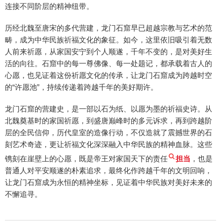
连接不同阶层的精神纽带。
历经北魏至唐宋的多代营建，龙门石窟早已超越宗教与艺术的范
畴，成为中华民族祈福文化的象征。如今，这里依旧吸引着无数
人前来祈愿，从家国安宁到个人顺遂，千年不变的，是对美好生
活的向往。石窟中的每一尊佛像、每一处题记，都承载着古人的
心愿，也见证着这份祈愿文化的传承，让龙门石窟成为跨越时空
的“许愿池”，持续传递着跨越千年的美好期许。
龙门石窟的营建史，是一部以石为纸、以愿为墨的祈福史诗。从
北魏奠基时的家国祈愿，到盛唐巅峰时的多元诉求，再到跨越阶
层的全民信仰，历代皇室的造像行动，不仅造就了震撼世界的石
刻艺术奇迹，更让祈福文化深深融入中华民族的精神血脉。这些
镌刻在崖壁上的心愿，既是帝王对家国天下的责任
担当
，也是
普通人对平安顺遂的朴素追求，最终化作跨越千年的文明回响，
让龙门石窟成为永恒的精神坐标，见证着中华民族对美好未来的
不懈追寻。