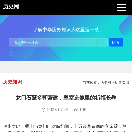
历史网
了解中华历史知识从这里搜一搜
搜索
历史知识
当前位置：
历史网
>
历史知识
龙门石窟多朝营建，皇室造像里的祈福长卷
2026-07-01
195
伊水之畔，香山与龙门山对峙如阙，十万余尊造像静立崖壁，跨