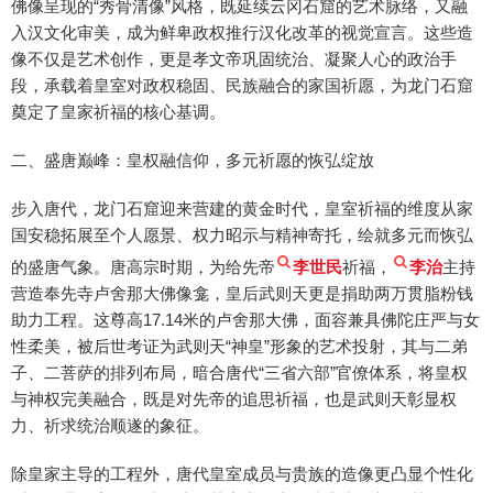
佛像呈现的“秀骨清像”风格，既延续云冈石窟的艺术脉络，又融
入汉文化审美，成为鲜卑政权推行汉化改革的视觉宣言。这些造
像不仅是艺术创作，更是孝文帝巩固统治、凝聚人心的政治手
段，承载着皇室对政权稳固、民族融合的家国祈愿，为龙门石窟
奠定了皇家祈福的核心基调。
二、盛唐巅峰：皇权融信仰，多元祈愿的恢弘绽放
步入唐代，龙门石窟迎来营建的黄金时代，皇室祈福的维度从家
国安稳拓展至个人愿景、权力昭示与精神寄托，绘就多元而恢弘
的盛唐气象。唐高宗时期，为给先帝
李世民
祈福，
李治
主持
营造奉先寺卢舍那大佛像龛，皇后武则天更是捐助两万贯脂粉钱
助力工程。这尊高17.14米的卢舍那大佛，面容兼具佛陀庄严与女
性柔美，被后世考证为武则天“神皇”形象的艺术投射，其与二弟
子、二菩萨的排列布局，暗合唐代“三省六部”官僚体系，将皇权
与神权完美融合，既是对先帝的追思祈福，也是武则天彰显权
力、祈求统治顺遂的象征。
除皇家主导的工程外，唐代皇室成员与贵族的造像更凸显个性化