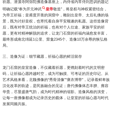
祈愿。潜溪寺阿弥陀佛造像基座上，内侍省内常侍刘思训的题记
明确记载“奉为开元神武
皇帝
敬造”，将皇权与神权紧密结合，
为帝王祈福；皇甫度开凿的洞窟中，雕刻出皇帝、太后礼佛的场
景，既为讨好皇权，也寄托着自身平安顺遂的私愿。这些造像背
后，既有对帝王统治的祈福，也有对个人仕途、家族平安的祈
愿，更有对精神解脱的追求，让龙门石窟的祈福内涵愈发丰富，
最终形成南北绵延1公里、窟龛2345个、造像10万余尊的恢弘格
局。
三、造像为证：细节藏愿，祈福心愿的鲜活留存
龙门石窟的皇室造像，不仅藏着祈愿，更镌刻着时代的文明密
码，让祈福心愿跨越时空，成为可触摸、可考证的历史印记。从
艺术风格来看，北魏佛像的“秀骨清像”“褒衣博带”，记录着鲜卑族
汉化改革的轨迹，是民族融合的见证；唐代佛像体态丰腴、雍容
华贵，尽显盛唐气韵，成为时代精神的缩影。造像风格的演变，
让每一座佛像都成为记录历史的载体，让皇室的祈福心愿与时代
发展同频共振。