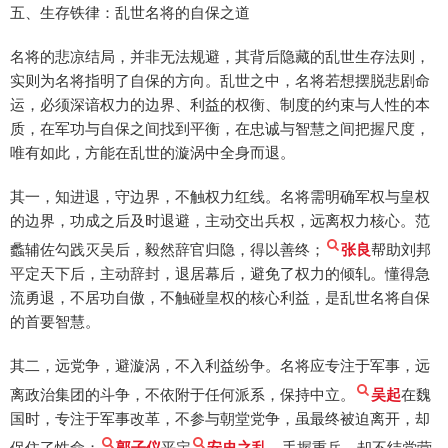
五、生存铁律：乱世名将的自保之道
名将的悲凉结局，并非无法规避，其背后隐藏的乱世生存法则，
实则为名将指明了自保的方向。乱世之中，名将若想摆脱悲剧命
运，必须深谙权力的边界、利益的权衡、制度的约束与人性的本
质，在军功与自保之间找到平衡，在忠诚与智慧之间把握尺度，
唯有如此，方能在乱世的漩涡中全身而退。
其一，知进退，守边界，不触权力红线。名将需明确军权与皇权
的边界，功成之后及时退避，主动交出兵权，远离权力核心。范
蠡辅佐勾践灭吴后，毅然辞官归隐，得以善终；
张良
帮助刘邦
平定天下后，主动辞封，退居幕后，避免了权力的倾轧。懂得急
流勇退，不居功自傲，不触碰皇权的核心利益，是乱世名将自保
的首要智慧。
其二，远党争，避漩涡，不入利益纷争。名将应专注于军事，远
离政治集团的斗争，不依附于任何派系，保持中立。
吴起
在魏
国时，专注于军事改革，不参与朝堂党争，虽最终被迫离开，却
保住了性命；
郭子仪
平定
安史之乱
，手握重兵，却不结党营