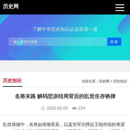
历史网
了解中华历史知识从这里搜一搜
搜索
历史知识
当前位置：
历史网
>
历史知识
名将末路 解码悲凉结局背后的乱世生存铁律
2026-06-04
194
乱世烽烟中，名将如璀璨星辰，以盖世军功撑起王朝存续的脊梁