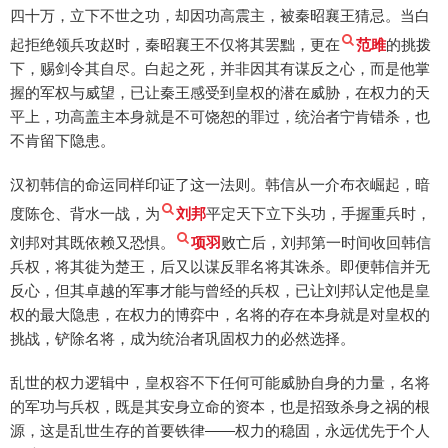
四十万，立下不世之功，却因功高震主，被秦昭襄王猜忌。当白
起拒绝领兵攻赵时，秦昭襄王不仅将其罢黜，更在
范雎
的挑拨
下，赐剑令其自尽。白起之死，并非因其有谋反之心，而是他掌
握的军权与威望，已让秦王感受到皇权的潜在威胁，在权力的天
平上，功高盖主本身就是不可饶恕的罪过，统治者宁肯错杀，也
不肯留下隐患。
汉初韩信的命运同样印证了这一法则。韩信从一介布衣崛起，暗
度陈仓、背水一战，为
刘邦
平定天下立下头功，手握重兵时，
刘邦对其既依赖又恐惧。
项羽
败亡后，刘邦第一时间收回韩信
兵权，将其徙为楚王，后又以谋反罪名将其诛杀。即便韩信并无
反心，但其卓越的军事才能与曾经的兵权，已让刘邦认定他是皇
权的最大隐患，在权力的博弈中，名将的存在本身就是对皇权的
挑战，铲除名将，成为统治者巩固权力的必然选择。
乱世的权力逻辑中，皇权容不下任何可能威胁自身的力量，名将
的军功与兵权，既是其安身立命的资本，也是招致杀身之祸的根
源，这是乱世生存的首要铁律——权力的稳固，永远优先于个人