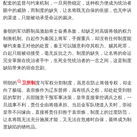
配套的监督与约束机制，一旦局势稳定，这种权力便成为统治者
眼中的威胁，而制度的缺失，让名将既无自保的依据，也无申诉
的渠道，只能被动承受命运的裁决。
秦朝的军功爵制虽激励将士奋勇杀敌，却缺乏对高级将领的权力
制衡机制。白起作为秦国上将军，手握重兵，却没有任何制度能
够约束秦王对他的处置，秦王可以随意剥夺其权力、赐其死罪，
白起只能被动接受，毫无反抗之力。制度的缺失，让名将的命运
完全掌握在统治者手中，生死全凭统治者的一念之间，这是制度
缺陷带来的宿命悲剧。
明朝的
卫所制
度与军权分割制度，虽意在防止将领专权，却走
向了极端。袁崇焕作为辽东督师，虽有统兵之权，却处处受到朝
廷的掣肘，兵部随意干预军事决策，皇帝直接掌控调兵之权，一
旦战事不利，责任全由将领承担。当后金军队绕道入关时，崇祯
皇帝不问缘由，直接将责任归咎于袁崇焕，制度上的过度防范，
让名将既无法充分施展才能，又无法在危难时自保，最终成为制
度缺陷的牺牲品。