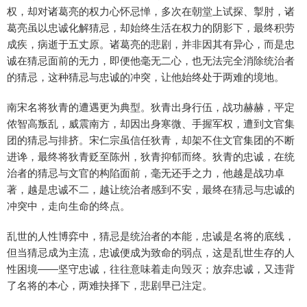
权，却对诸葛亮的权力心怀忌惮，多次在朝堂上试探、掣肘，诸
葛亮虽以忠诚化解猜忌，却始终生活在权力的阴影下，最终积劳
成疾，病逝于五丈原。诸葛亮的悲剧，并非因其有异心，而是忠
诚在猜忌面前的无力，即便他毫无二心，也无法完全消除统治者
的猜忌，这种猜忌与忠诚的冲突，让他始终处于两难的境地。
南宋名将狄青的遭遇更为典型。狄青出身行伍，战功赫赫，平定
侬智高叛乱，威震南方，却因出身寒微、手握军权，遭到文官集
团的猜忌与排挤。宋仁宗虽信任狄青，却架不住文官集团的不断
进谗，最终将狄青贬至陈州，狄青抑郁而终。狄青的忠诚，在统
治者的猜忌与文官的构陷面前，毫无还手之力，他越是战功卓
著，越是忠诚不二，越让统治者感到不安，最终在猜忌与忠诚的
冲突中，走向生命的终点。
乱世的人性博弈中，猜忌是统治者的本能，忠诚是名将的底线，
但当猜忌成为主流，忠诚便成为致命的弱点，这是乱世生存的人
性困境——坚守忠诚，往往意味着走向毁灭；放弃忠诚，又违背
了名将的本心，两难抉择下，悲剧早已注定。