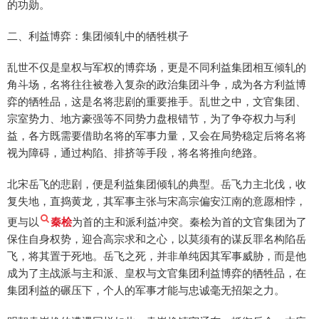
的功勋。
二、利益博弈：集团倾轧中的牺牲棋子
乱世不仅是皇权与军权的博弈场，更是不同利益集团相互倾轧的
角斗场，名将往往被卷入复杂的政治集团斗争，成为各方利益博
弈的牺牲品，这是名将悲剧的重要推手。乱世之中，文官集团、
宗室势力、地方豪强等不同势力盘根错节，为了争夺权力与利
益，各方既需要借助名将的军事力量，又会在局势稳定后将名将
视为障碍，通过构陷、排挤等手段，将名将推向绝路。
北宋岳飞的悲剧，便是利益集团倾轧的典型。岳飞力主北伐，收
复失地，直捣黄龙，其军事主张与宋高宗偏安江南的意愿相悖，
更与以
秦桧
为首的主和派利益冲突。秦桧为首的文官集团为了
保住自身权势，迎合高宗求和之心，以莫须有的谋反罪名构陷岳
飞，将其置于死地。岳飞之死，并非单纯因其军事威胁，而是他
成为了主战派与主和派、皇权与文官集团利益博弈的牺牲品，在
集团利益的碾压下，个人的军事才能与忠诚毫无招架之力。