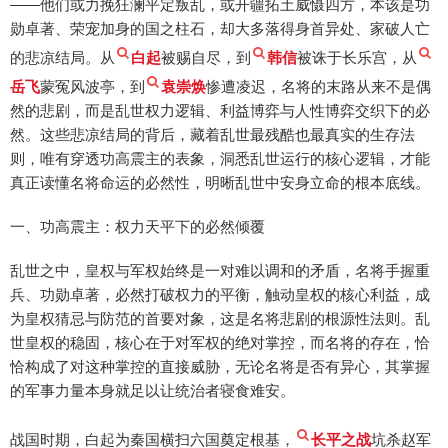
——他们或力挽狂澜平定叛乱，或开疆拓土威慑四方，本该是功
勋卓著、荣宠加身的国之柱石，却大多落得身首异处、家破人亡
的悲凉结局。从
白起
被赐自尽，到
韩信
被诛于长乐宫，从
岳飞
蒙冤风波亭，到
袁崇焕
惨遭凌迟，名将的末路从来不是偶
然的悲剧，而是乱世权力逻辑、利益博弈与人性博弈交织下的必
然。这些悲凉结局的背后，藏着乱世最残酷也最真实的生存法
则，唯有穿透功高震主的表象，洞悉乱世运行的核心逻辑，才能
真正读懂名将命运的必然性，明晰乱世中安身立命的根本底线。
一、功高震主：权力天平下的必然倾覆
乱世之中，皇权与军权始终是一对难以调和的矛盾，名将手握重
兵、功勋卓著，必然打破权力的平衡，触动皇权的核心利益，成
为皇权猜忌与防范的首要对象，这是名将悲剧的根源性法则。乱
世皇权的稳固，核心在于对军权的绝对掌控，而名将的存在，恰
恰构成了对这种掌控的直接威胁，无论名将是否有异心，其掌握
的军事力量本身就足以让统治者寝食难安。
战国时期，白起为秦国横扫六国奠定根基，
长平之战
坑杀赵军