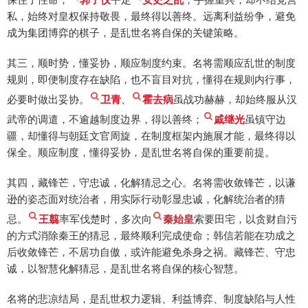
私，始终对皇权保持敬畏，最终得以善终。远离利益纷争，避免
成为集团博弈的棋子，是乱世名将自保的关键策略。
其三，顺时势，懂妥协，顺应制度约束。名将需顺应乱世的制度
规则，即便制度存在缺陷，也不盲目对抗，懂得在规则内行事，
必要时做出妥协。
卫青
、
霍去病
虽战功赫赫，却始终服从汉
武帝的调遣，不逾越制度边界，得以善终；
戚继光
虽镇守边
疆，却懂得与朝廷文官周旋，在制度框架内施展才能，最终得以
保全。顺应制度，懂得妥协，是乱世名将自保的重要前提。
其四，藏锋芒，守忠诚，化解猜忌之心。名将需收敛锋芒，以谦
逊的姿态面对统治者，用实际行动彰显忠诚，化解统治者的猜
忌。
王翦
率军伐楚时，多次向
秦始皇
索要田宅，以贪财自污
的方式消除秦王的猜忌，最终顺利完成使命；韩信若能在功成之
后收敛锋芒，不居功自傲，或许能避免杀身之祸。藏锋芒、守忠
诚，以智慧化解猜忌，是乱世名将自保的核心智慧。
名将的悲凉结局，是乱世权力逻辑、利益博弈、制度缺陷与人性