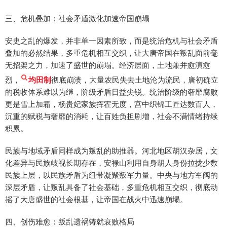
三、危机叠加：社会矛盾激化加速帝国崩塌
安史之乱的爆发，并非单一因素所致，而是统治危机与社会矛盾
叠加的必然结果，多重危机相互交织，让大唐帝国在叛乱面前毫
无招架之力，加速了盛世的崩塌。经济层面，土地兼并愈演愈
烈，
均田制
彻底崩溃，大量农民失去土地沦为流民，唐初确立
的税收体系难以为继，阶级矛盾日益尖锐。统治阶级的奢靡腐败
更是雪上加霜，杨贵妃家族挥霍无度，宫中织锦工匠达数百人，
沉重的赋税与奢靡的消耗，让百姓负担剧增，社会不满情绪持续
积累。
民族与地域矛盾同样成为叛乱的助推器。河北地区胡汉杂居，文
化差异与民族歧视长期存在，安禄山利用自身胡人身份拉拢少数
民族上层，以民族矛盾为纽带凝聚叛军力量。中央与地方军阀的
深层矛盾，让叛乱具备了社会基础，多重危机相互交织，彻底动
摇了大唐盛世的社会根基，让帝国在战火中迅速崩塌。
四、创伤难愈：叛乱遗祸铸就衰败格局