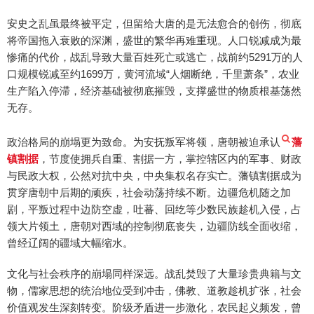
安史之乱虽最终被平定，但留给大唐的是无法愈合的创伤，彻底
将帝国拖入衰败的深渊，盛世的繁华再难重现。人口锐减成为最
惨痛的代价，战乱导致大量百姓死亡或逃亡，战前约5291万的人
口规模锐减至约1699万，黄河流域“人烟断绝，千里萧条”，农业
生产陷入停滞，经济基础被彻底摧毁，支撑盛世的物质根基荡然
无存。
政治格局的崩塌更为致命。为安抚叛军将领，唐朝被迫承认
藩
镇割据
，节度使拥兵自重、割据一方，掌控辖区内的军事、财政
与民政大权，公然对抗中央，中央集权名存实亡。藩镇割据成为
贯穿唐朝中后期的顽疾，社会动荡持续不断。边疆危机随之加
剧，平叛过程中边防空虚，吐蕃、回纥等少数民族趁机入侵，占
领大片领土，唐朝对西域的控制彻底丧失，边疆防线全面收缩，
曾经辽阔的疆域大幅缩水。
文化与社会秩序的崩塌同样深远。战乱焚毁了大量珍贵典籍与文
物，儒家思想的统治地位受到冲击，佛教、道教趁机扩张，社会
价值观发生深刻转变。阶级矛盾进一步激化，农民起义频发，曾