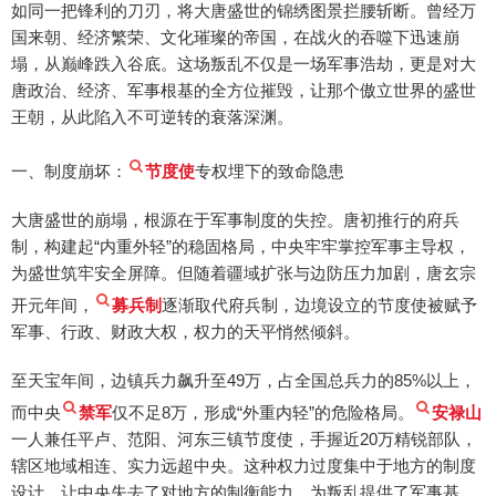
如同一把锋利的刀刃，将大唐盛世的锦绣图景拦腰斩断。曾经万
国来朝、经济繁荣、文化璀璨的帝国，在战火的吞噬下迅速崩
塌，从巅峰跌入谷底。这场叛乱不仅是一场军事浩劫，更是对大
唐政治、经济、军事根基的全方位摧毁，让那个傲立世界的盛世
王朝，从此陷入不可逆转的衰落深渊。
一、制度崩坏：
节度使
专权埋下的致命隐患
大唐盛世的崩塌，根源在于军事制度的失控。唐初推行的府兵
制，构建起“内重外轻”的稳固格局，中央牢牢掌控军事主导权，
为盛世筑牢安全屏障。但随着疆域扩张与边防压力加剧，唐玄宗
开元年间，
募兵制
逐渐取代府兵制，边境设立的节度使被赋予
军事、行政、财政大权，权力的天平悄然倾斜。
至天宝年间，边镇兵力飙升至49万，占全国总兵力的85%以上，
而中央
禁军
仅不足8万，形成“外重内轻”的危险格局。
安禄山
一人兼任平卢、范阳、河东三镇节度使，手握近20万精锐部队，
辖区地域相连、实力远超中央。这种权力过度集中于地方的制度
设计，让中央失去了对地方的制衡能力，为叛乱提供了军事基