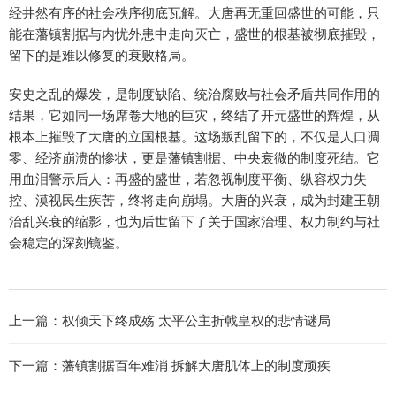
经井然有序的社会秩序彻底瓦解。大唐再无重回盛世的可能，只
能在藩镇割据与内忧外患中走向灭亡，盛世的根基被彻底摧毁，
留下的是难以修复的衰败格局。
安史之乱的爆发，是制度缺陷、统治腐败与社会矛盾共同作用的
结果，它如同一场席卷大地的巨灾，终结了开元盛世的辉煌，从
根本上摧毁了大唐的立国根基。这场叛乱留下的，不仅是人口凋
零、经济崩溃的惨状，更是藩镇割据、中央衰微的制度死结。它
用血泪警示后人：再盛的盛世，若忽视制度平衡、纵容权力失
控、漠视民生疾苦，终将走向崩塌。大唐的兴衰，成为封建王朝
治乱兴衰的缩影，也为后世留下了关于国家治理、权力制约与社
会稳定的深刻镜鉴。
上一篇：
权倾天下终成殇 太平公主折戟皇权的悲情谜局
下一篇：
藩镇割据百年难消 拆解大唐肌体上的制度顽疾