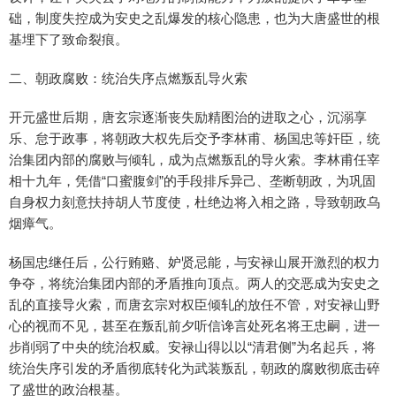
础，制度失控成为安史之乱爆发的核心隐患，也为大唐盛世的根
基埋下了致命裂痕。
二、朝政腐败：统治失序点燃叛乱导火索
开元盛世后期，唐玄宗逐渐丧失励精图治的进取之心，沉溺享
乐、怠于政事，将朝政大权先后交予李林甫、杨国忠等奸臣，统
治集团内部的腐败与倾轧，成为点燃叛乱的导火索。李林甫任宰
相十九年，凭借“口蜜腹剑”的手段排斥异己、垄断朝政，为巩固
自身权力刻意扶持胡人节度使，杜绝边将入相之路，导致朝政乌
烟瘴气。
杨国忠继任后，公行贿赂、妒贤忌能，与安禄山展开激烈的权力
争夺，将统治集团内部的矛盾推向顶点。两人的交恶成为安史之
乱的直接导火索，而唐玄宗对权臣倾轧的放任不管，对安禄山野
心的视而不见，甚至在叛乱前夕听信谗言处死名将王忠嗣，进一
步削弱了中央的统治权威。安禄山得以以“清君侧”为名起兵，将
统治失序引发的矛盾彻底转化为武装叛乱，朝政的腐败彻底击碎
了盛世的政治根基。