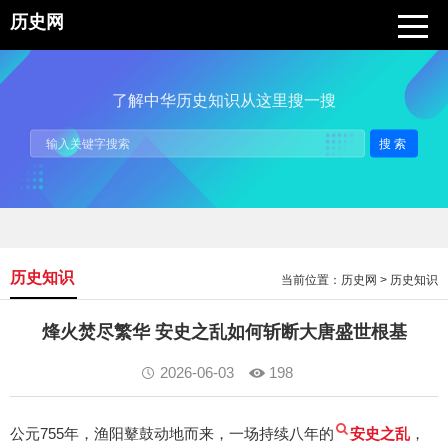
历史网
了解中华历史知识从这里搜一搜
搜索
历史知识
当前位置：
历史网
>
历史知识
烽火焚尽繁华 安史之乱如何斩断大唐盛世根基
2026-06-03
198
公元755年，渔阳鼙鼓动地而来，一场持续八年的
安史之乱
，