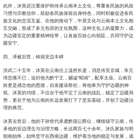
此外，沐英还注重保护和传承云南本土文化，尊重各民族的风俗
习惯与宗教信仰，鼓励各民族保留自身特色，同时积极促进各民
族文化的交流互鉴。在他的推动下，中原文化与云南本土文化相
互交融，形成了多元包容的文化氛围，这种文化上的凝聚力，成
为边疆安定的重要精神纽带，让各族百姓心向朝廷，共同守护边
疆安宁。
四、泽被后世，铸就安边丰碑
洪武二十五年，沐英在云南任上溘然长逝，消息传至京城，朱元
璋悲痛不已，追封他为黔宁王，赐谥“昭靖”，配享太庙。云南百
姓更是感念他的恩德，自发建庙祭祀，将他奉为守护边疆的神
祇。沐英的功绩，不仅在于他平定了云南的战乱，稳定了边疆局
势，更在于他为云南的长远发展打下了坚实基础，开创了边疆治
理的典范。
沐英去世后，他的子孙世代承袭黔国公爵位，继续镇守云南，传
承他的安边理念与治理方略，长达两百七十余年。沐氏家族与明
朝相始终，始终坚守在西南边疆，维护着当地的稳定与发展，成