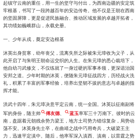
起镇守云南的重任，用一生的坚守与付出，为西南边疆的安定筑
牢根基，书写了一段跨越百年的安边传奇。他不仅是王朝在西南
的坚固屏障，更是促进民族融合、推动区域发展的卓越开拓者，
其功绩如巍峨群山，永载史册。
一、少年从戎，奠定安边根基
沐英出身贫寒，幼年丧父，流离失所之际被朱元璋收为义子，从
此开启了与朱明王朝命运交织的人生。在朱元璋的悉心栽培下，
他自幼习武修文，不仅练就了一身过硬的军事本领，更深谙治国
安邦之道。少年时期的沐英，便随朱元璋征战四方，历经战火洗
礼，积累了丰富的军事经验，培养出坚韧不拔的意志与卓越的指
挥才能。
洪武十四年，朱元璋决意平定云南，统一全国。沐英以征南副将
军的身份，随主帅
傅友德
、
蓝玉
率军三十万南下。彼时的云
南，盘踞着元朝残余势力梁王，地方土司势力错综复杂，局势动
荡不安。沐英身先士卒，在曲靖之战中巧用奇兵，大破梁王主
力，迅速平定滇中。随后，他率军深入滇西、滇南，以雷霆之势