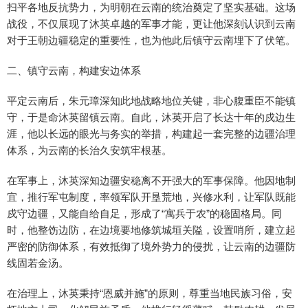
扫平各地反抗势力，为明朝在云南的统治奠定了坚实基础。这场
战役，不仅展现了沐英卓越的军事才能，更让他深刻认识到云南
对于王朝边疆稳定的重要性，也为他此后镇守云南埋下了伏笔。
二、镇守云南，构建安边体系
平定云南后，朱元璋深知此地战略地位关键，非心腹重臣不能镇
守，于是命沐英留镇云南。自此，沐英开启了长达十年的戍边生
涯，他以长远的眼光与务实的举措，构建起一套完整的边疆治理
体系，为云南的长治久安筑牢根基。
在军事上，沐英深知边疆安稳离不开强大的军事保障。他因地制
宜，推行军屯制度，率领军队开垦荒地，兴修水利，让军队既能
戍守边疆，又能自给自足，形成了“寓兵于农”的稳固格局。同
时，他整饬边防，在边境要地修筑城垣关隘，设置哨所，建立起
严密的防御体系，有效抵御了境外势力的侵扰，让云南的边疆防
线固若金汤。
在治理上，沐英秉持“恩威并施”的原则，尊重当地民族习俗，安