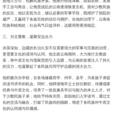
抚地方土司，化解民族矛盾。他推行轻徭薄赋，鼓励农耕，发展
手工业与商业，让饱受战乱的云南逐渐恢复生机。面对少数民族
的反抗，他以安抚为主，辅以必要的军事手段，既维护了朝廷的
威严，又赢得了各族百姓的信任与拥护。在他的治理下，云南各
民族和睦相处，社会风气日益淳朴，边疆局势逐渐稳定。
三、兴文重教，凝聚安边合力
沐英深知，边疆的长治久安不仅需要强大的军事与完善的治理，
更需要文化的浸润与认同。他主政云南期间，大力推行文教政
策，将中原文化与儒家思想引入边疆，为云南的发展注入了持久
的活力，也凝聚起了各民族共同守护边疆的强大合力。
他积极兴办学校，在各地修建府学、州学、县学，为各族子弟提
供读书求学的机会。同时，他聘请饱学之士担任教职，传播儒家
经典与中原文化，培养了一批批兼具学识与能力的本土人才。对
于少数民族子弟，他给予特殊关照，鼓励他们入学读书，通过文
化的交流与融合，打破了民族间的隔阂，增进了各民族对中原文
化的认同感与归属感。