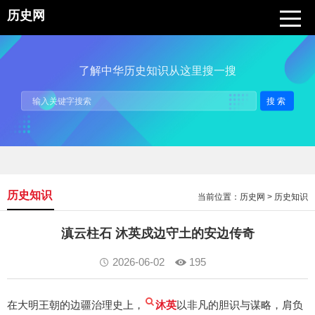
历史网
了解中华历史知识从这里搜一搜
搜索
历史知识
当前位置：
历史网
>
历史知识
滇云柱石 沐英戍边守土的安边传奇
2026-06-02
195
在大明王朝的边疆治理史上，
沐英
以非凡的胆识与谋略，肩负