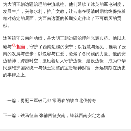
为大明王朝边疆治理的中流砥柱。他们延续了沐英的军屯制度，
发展生产，兴修水利，推广文教，让云南在明清时期始终保持着
相对稳定的局面，为西南边疆的长期安定作出了不可磨灭的贡
献。
沐英镇守云南的功绩，是大明王朝边疆治理的光辉典范。他以忠
诚与
担当
，守护了西南边疆的安宁；以智慧与远见，推动了云
南的发展与进步；以包容与仁爱，凝聚了各民族的力量。他的安
边精神，跨越时空，激励着后人守护边疆、建设边疆，成为中华
民族维护国家统一与领土完整的宝贵精神财富，永远镌刻在历史
的丰碑之上。
上一篇：
勇冠三军破元都 常遇春的铁血北伐传奇
下一篇：
铁马征南 张辅四征安南，铸就西南安定之基