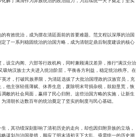
妙化解了满清作为异族统治的政治阻力，为后续统一天下奠定了坚实
地的有效统治，成为摆在清廷面前的首要难题。范文程以深厚的治国
制定了一系列稳固统治的治国方略，成为清朝定鼎后制度建设的核心
度，设立内阁、六部等行政机构，同时兼顾满汉差异，推行“满汉分治
，又吸纳汉族士大夫进入统治阶层，平衡各方利益，稳定统治秩序。在
下英才，打破民族界限，为清廷选拔了大批治国理政的汉族官员，充
上，他主张轻徭薄赋、休养生息，废除明末苛捐杂税，鼓励垦荒，恢
后凋敝的社会局面，赢得了民心归附。这些治国方略的实施，让新生
，为清朝长达数百年的统治奠定了坚实的制度与民心基础。
一生，其功绩深刻影响了清初历史的走向，却也因归附异族的立场，
战略谋划与治国举措，顺应了明末清初天下大乱、亟需统一的历史潮