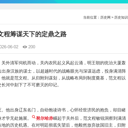
当前位置：
历史网
>
历史知识
范文程筹谋天下的定鼎之路
026-06-02
200
，关外清军伺机而动，关内农民起义风起云涌，明王朝的统治大厦轰
位出身汉族的谋士，以超越时代的战略眼光与深谋远虑，投身满清阵
，他就是范文程。从归附到谋划，从战略布局到制度奠基，范文程以
史长河中刻下了不可磨灭的印记。
灭。他出身辽东名门，自幼饱读诗书，心怀经世济民的抱负，却目睹
身才学无处施展。
努尔哈赤
崛起于关外后，范文程敏锐洞察到满清
换地的历史机遇。在对明廷彻底失望后，他毅然放弃故国旧主，归附