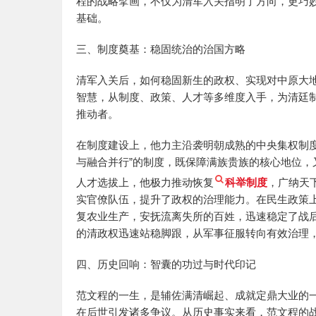
程的战略擘画，不仅为清军入关指明了方向，更巧
基础。
三、制度奠基：稳固统治的治国方略
清军入关后，如何稳固新生的政权、实现对中原大
智慧，从制度、政策、人才等多维度入手，为清廷
推动者。
在制度建设上，他力主沿袭明朝成熟的中央集权制
与融合并行”的制度，既保障满族贵族的核心地位
人才选拔上，他极力推动恢复
科举制度
，广纳天
实官僚队伍，提升了政权的治理能力。在民生政策
复农业生产，安抚流离失所的百姓，迅速稳定了战
的清政权迅速站稳脚跟，从军事征服转向有效治理
四、历史回响：智囊的功过与时代印记
范文程的一生，是辅佐满清崛起、成就定鼎大业的
在后世引发诸多争议。从历史事实来看，范文程的