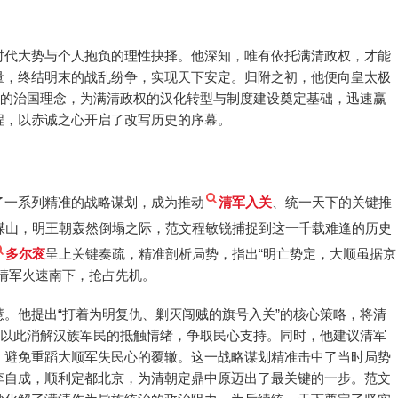
时代大势与个人抱负的理性抉择。他深知，唯有依托满清政权，才能
量，终结明末的战乱纷争，实现天下安定。归附之初，他便向皇太极
”的治国理念，为满清政权的汉化转型与制度建设奠定基础，迅速赢
程，以赤诚之心开启了改写历史的序幕。
了一系列精准的战略谋划，成为推动
清军入关
、统一天下的关键推
煤山，明王朝轰然倒塌之际，范文程敏锐捕捉到这一千载难逢的历史
多尔衮
呈上关键奏疏，精准剖析局势，指出“明亡势定，大顺虽据京
清军火速南下，抢占先机。
。他提出“打着为明复仇、剿灭闯贼的旗号入关”的核心策略，将清
，以此消解汉族军民的抵触情绪，争取民心支持。同时，他建议清军
，避免重蹈大顺军失民心的覆辙。这一战略谋划精准击中了当时局势
李自成，顺利定都北京，为清朝定鼎中原迈出了最关键的一步。范文