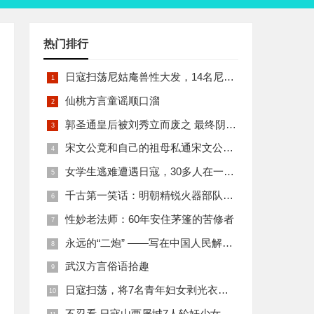
热门排行
日寇扫荡尼姑庵兽性大发，14名尼姑遭玷污后集体自焚
仙桃方言童谣顺口溜
郭圣通皇后被刘秀立而废之 最终阴丽华当上了皇后 那么她的五个儿子有何结局
宋文公竟和自己的祖母私通宋文公是如何死的
女学生逃难遭遇日寇，30多人在一所小校里被集体奸淫
千古第一笑话：明朝精锐火器部队亡于一只'鸡'
性妙老法师：60年安住茅篷的苦修者
永远的“二炮” ——写在中国人民解放军火箭军组建之际
武汉方言俗语拾趣
日寇扫荡，将7名青年妇女剥光衣裤在庙前糟蹋
不忍看 日寇山西屠城7人轮奸少女后揪双腿活活分尸