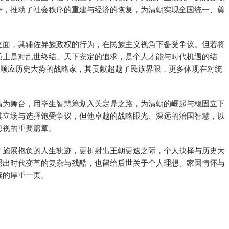
争，推动了社会秩序的重建与经济的恢复，为清朝实现全国统一、奠
立面，其辅佐异族政权的行为，在民族主义视角下备受争议。但若将
质上是对乱世终结、天下安定的追求，是个人才能与时代机遇的结
、顺应历史大势的战略家，其贡献超越了民族界限，更多体现在对统
清为舞台，用毕生智慧筹划入关定鼎之路，为清朝的崛起与稳固立下
其立场与选择饱受争议，但他卓越的战略眼光、深远的治国智慧，以
忽视的重要篇章。
、施展抱负的人生轨迹，更折射出王朝更迭之际，个人抉择与历史大
照出时代变革的复杂与残酷，也留给后世关于个人理想、家国情怀与
读的厚重一页。