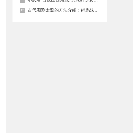
古代阉割太监的方法介绍：绳系法与揉捏法