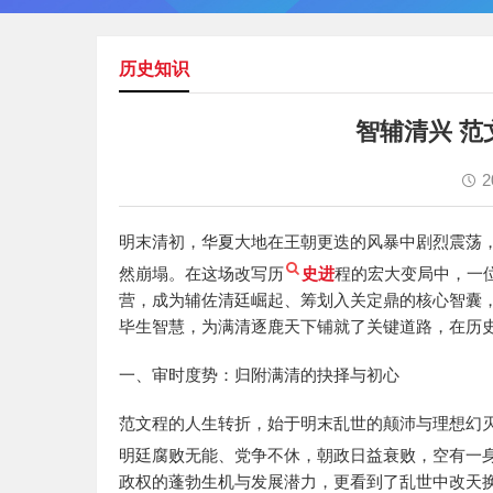
历史知识
智辅清兴 
2
明末清初，华夏大地在王朝更迭的风暴中剧烈震荡
然崩塌。在这场改写历
史进
程的宏大变局中，一
营，成为辅佐清廷崛起、筹划入关定鼎的核心智囊
毕生智慧，为满清逐鹿天下铺就了关键道路，在历
一、审时度势：归附满清的抉择与初心
范文程的人生转折，始于明末乱世的颠沛与理想幻
明廷腐败无能、党争不休，朝政日益衰败，空有一
政权的蓬勃生机与发展潜力，更看到了乱世中改天