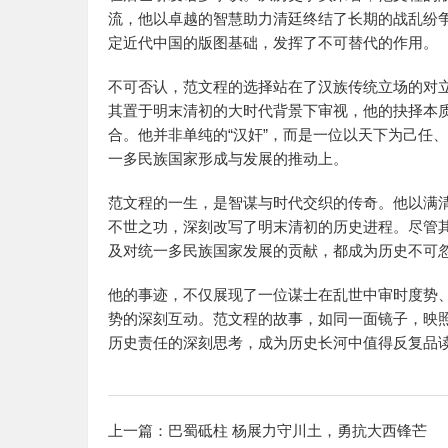
流，他以卓越的智慧助力清廷终结了长期的战乱纷
定近代中国的版图基础，发挥了不可替代的作用。
不可否认，范文程的选择站在了汉族传统立场的对
其置于明末清初的大时代背景下审视，他的抉择本
合。他并非单纯的“汉奸”，而是一位以天下为己任
一多民族国家形成与发展的推动上。
范文程的一生，是智谋与时代交织的传奇。他以满
不世之功，深刻改写了明末清初的历史进程。尽管
及对统一多民族国家发展的贡献，都成为历史不可
他的事迹，不仅展现了一位谋士在乱世中审时度势
势的深刻互动。范文程的故事，如同一面镜子，映
历史责任的深刻思考，成为历史长河中值得反复品
上一篇：
巴蜀砥柱 杨展力守川土，勇抗大西锋芒