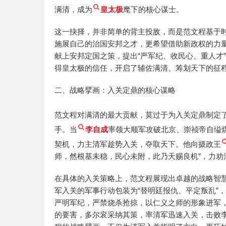
满清，成为
皇太极
麾下的核心谋士。
这一抉择，并非简单的背主投敌，而是范文程基于
施展自己的治国安邦之才，更希望借助新政权的力
献上安邦定国之策，提出“严军纪、收民心、重人才
得皇太极的信任，开启了辅佐满清、筹划天下的征
二、战略擘画：入关定鼎的核心谋略
范文程对满清的最大贡献，莫过于为入关定鼎制定
手。当
李自成
率领大顺军攻破北京、崇祯帝自缢
契机，力主清军趁势入关，夺取天下。他向摄政王
师，然根基未稳，民心未附，此乃天赐良机”，力劝
在具体的入关策略上，范文程展现出卓越的战略智慧
军入关的军事行动包装为“替明廷报仇、平定叛乱”
严明军纪，严禁烧杀抢掠，以仁义之师的形象进军
的要害，多尔衮采纳其策，率清军迅速入关，击败