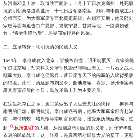
从河南邓县出发，取道陕西商洛，十月十五日攻克商州，处死顽
抗的明朝商洛道黄世清，十七日占领洛南县，顺利与李自成主力
会师西安，为大顺军席卷西北奠定基础。占领西安后，他又随刘
宗敏等西向追击白广恩部，攻取宁夏、甘肃等地，一路势如破
竹，“将吏争降恐后”，尽显闯军悍将的风采。
二、立场转身：联明抗清的民族大义
1644年，李自成攻入北京，崇祯帝自缢，明王朝覆灭，袁宗第随
军进驻京城，却未料关外清军铁蹄已叩响山海关。一片石之战大
顺军大败，李自成仓促退兵，昔日席卷天下的闯军陷入腹背受敌
的绝境。此时，清廷颁布剃发令、圈地屠城，嘉定、扬州惨案暴
露其野蛮征服的本质，民族矛盾上升为主要矛盾。
在这生死存亡之际，袁宗第做出了人生最悲壮的抉择——摒弃与
南明的旧怨，联明抗清。李自成遇害后，他率大顺军余部奔赴湖
南，与何腾蛟、堵胤锡等南明官员联络，接受永历朝廷改编，扛
起“
反清复明
”的大旗。从推翻腐朽明廷的起义者，到守护华夏
衣冠的民族战士，这一转身，是袁宗第对民族大义的坚守，更彰