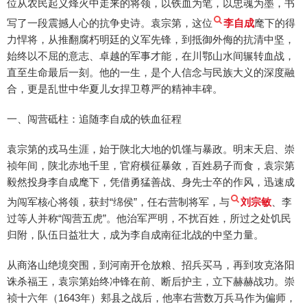
位从农民起义烽火中走来的将领，以铁血为笔，以忠魂为墨，书
写了一段震撼人心的抗争史诗。袁宗第，这位
李自成
麾下的得
力悍将，从推翻腐朽明廷的义军先锋，到抵御外侮的抗清中坚，
始终以不屈的意志、卓越的军事才能，在川鄂山水间辗转血战，
直至生命最后一刻。他的一生，是个人信念与民族大义的深度融
合，更是乱世中华夏儿女捍卫尊严的精神丰碑。
一、闯营砥柱：追随李自成的铁血征程
袁宗第的戎马生涯，始于陕北大地的饥馑与暴政。明末天启、崇
祯年间，陕北赤地千里，官府横征暴敛，百姓易子而食，袁宗第
毅然投身李自成麾下，凭借勇猛善战、身先士卒的作风，迅速成
为闯军核心将领，获封“绵侯”，任右营制将军，与
刘宗敏
、李
过等人并称“闯营五虎”。他治军严明，不扰百姓，所过之处饥民
归附，队伍日益壮大，成为李自成南征北战的中坚力量。
从商洛山绝境突围，到河南开仓放粮、招兵买马，再到攻克洛阳
诛杀福王，袁宗第始终冲锋在前、断后护主，立下赫赫战功。崇
祯十六年（1643年）郏县之战后，他率右营数万兵马作为偏师，