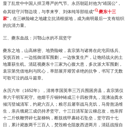
显了乱世中中国人捍卫尊严的气节。永历朝廷封他为“靖国公”，
命其驻守川鄂边境，与李来亨、刘体纯等部组成“
夔东十三
家
”，在三峡险峻之地建立抗清根据地，成为南明最后一支有组织
的抗清力量。
三、夔东血战：川鄂山水的不屈坚守
夔东之地，山高林密、地势险峻，袁宗第与诸将在此屯田练兵、
安抚百姓，一边抵御清军围剿，一边恢复生产，让饱经战火的土
地重获生机。清廷视夔东十三家为心腹大患，多次派大军围剿，
袁宗第凭借地利与民心，率部展开艰苦卓绝的抗争，书写了无数
可歌可泣的战斗篇章。
永历六年（1652年），清将李国英率三万兵围困房县，袁宗第仅
率六千明军死守。他熔千斤铜钟铸成三十四枚弹丸，混沸油粪水
倾泻登城清军，灼毙六百人；粮尽后屠宰战马充饥，马骨熬汤维
生，亲兵饿毙三成仍持矛坚守。十三日清军架云梯总攻，他亲挥
十二斤铁鞭劈碎七架梯钩，断肢残甲裹砖石坠垒，坚守四十七
日，累计毙敌两千三百人，焚毁粮仓阻敌西进两月，清廷战报自