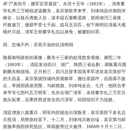
承“尸臭弥月，撤军百里避疫”。永历十五年（1661年），清将董
学礼率三万精锐进逼夔东，袁宗第联李来亨、刘体纯设伏南阳河
峡谷，以疑兵诱敌入谷，滚木礌石塞断退路，箭雨倾泻三昼夜，
歼敌逾万，缴获甲胄七千副、战马五百匹，创下南明抗清最大规
模歼灭战，清军主帅董学礼仅以身免，被褫职问罪。
四、忠魂不朽：至死不渝的抗清绝唱
随着南明政权的衰微，夔东十三家的处境愈发艰难。康熙二年
（1663年），清廷发动四川、湖广、陕西三省会剿，调集重兵围
剿夔东根据地。正月初三，四川总督李国英率军进攻袁宗第驻守
的大昌县，袁宗第烧毁城内房屋粮草，撤往茶园坪，后因寡不敌
众，率残部跳崖突围，与郝摇旗、刘体纯会合。七月，他联合李
来亨等七部约五万明军，先东击湖广清军，杀得董学礼三万官兵
抱头鼠窜，后乘胜西进攻击四川清军，却因组织不力战败。
清廷增派八旗重兵，明军内部接连出现叛变，袁宗第部下多名总
兵投清，局势急转直下。十二月，刘体纯兵败自缢，袁宗第与郝
摇旗率残部拼死抵抗，终因敌势过大被俘。1664年十月十二日，