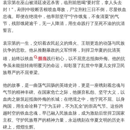
袁宗第在巫山被清廷凌迟杀害，临刑前怒喝“要封官，拿人头去
封！”，剐刑中咬断舌根喷血辱敌，尸立刑柱三日不倒，尽显铁血
忠魂。即便在绝境中，他率部坚守“宁作饿鬼，不食清粟”的气
节，残部饿毙逾千，无一人降清，用生命践行了至死不渝的抗清
誓言。
袁宗第的一生，交织着农民起义的烽火、王朝更迭的动荡与民族
抗争的悲歌。他从推翻暴政的义军悍将，到捍卫华夏的抗清英
雄，始终以铁血
担当
践行初心，以不屈意志抵御外侮。他的抗
争虽未能扭转南明覆灭的命运，却彰显了乱世中华夏儿女捍卫民
族尊严的不屈脊梁。
他的故事，是一曲荡气回肠的英雄史诗，更是一座镌刻着忠魂与
气节的精神丰碑。在国家危亡之际，他摒弃私怨、坚守大义，以
血肉之躯筑起抵御外侮的长城；在绝境之中，他宁死不屈、以身
殉国，用生命诠释了“宁为玉碎，不为瓦全”的崇高气节。这份跨
越时空的铁血忠魂，早已融入民族血脉，成为激励后世捍卫国家
主权、守护民族尊严的精神力量，永远镌刻在华夏文明的历史丰
碑上，熠熠生辉。