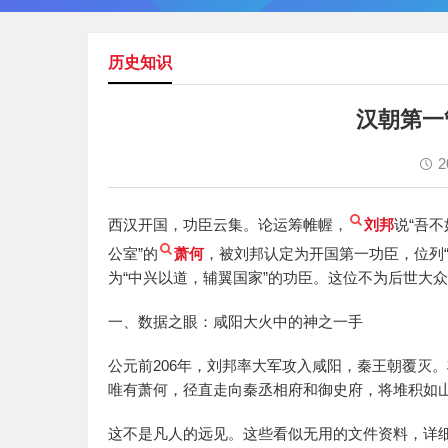
历史知识
汉朝第一
2
西汉开国，功臣云集。论运筹帷幄，
刘邦
说“吾不
公室”的
萧何
，被刘邦认定为开国第一功臣，位列“
为“中兴以道，辅翼国家”的功臣。这位不为后世大
一、数据之眼：咸阳大火中的神之一手
公元前206年，刘邦率大军攻入咸阳，秦王朝覆灭
唯有萧何，径直走向秦丞相府和御史府，将堆积如
这不是凡人的远见。这些看似无用的文件资料，详