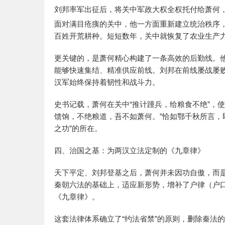
刘邦率军出征后，将关中军政大权全权托付给萧何，
面对满目疮痍的关中，他一方面重新建立统治秩序
百姓开荒耕种。短短数年，关中就恢复了农业生产
更关键的，是萧何精心构建了一条高效的后勤线。
能够快速集结、精准供应前线。刘邦在前线屡战屡
汉军始终保持着韧性和战斗力。
史书记载，萧何在关中“推计踵兵，给粮食不绝”，使
馈饷，不绝粮道，吾不如萧何。”恰如鄂千秋所言，即
之功”的所在。
四、治国之基：为两汉立法定制的《九章律》
天下平定、刘邦登基之后，萧何并未因功自傲，而
秦朝六法的基础上，适应新形势，增补了户律（户
《九章律》。
这套法律体系确立了“约法省禁”的原则，删除秦法