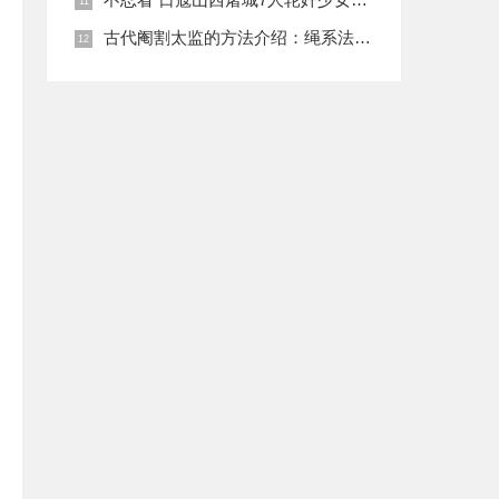
古代阉割太监的方法介绍：绳系法与揉捏法