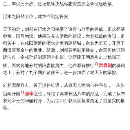
亡，年仅三十岁。这场最终决战标志着楚汉之争彻底收场。
汜水之阳登大位，建章立制定长安
天下初定，刘邦在汜水之阳接受了诸侯与群臣的拥戴，正式登基
称帝，国号为汉。他采取齐人娄敬的建议，舍弃残破的洛阳，定
都关中，在咸阳附近的渭水之南另建新城，命名为长安，开启了
西汉两百余年的帝业。随后，刘邦着手制定律令，命萧何修订朝
廷法典，令叔孙通制定朝堂礼仪，让新建王朝逐步走上稳固正
轨。面对各地分封的旧贵族势力，他在原有推行
郡县制
的基础
之上，分封了九个同姓诸侯王，进一步加强了对天下的掌控。
刘邦宽厚容人、善于抓住机遇，从身无长物的市井亭长，一步步
迈向开国
皇帝
之位，终结了秦末长达八年的战乱，完成了从布
衣到帝王的华丽转身，为后世四百载汉室基业奠定了最坚实的根
基。