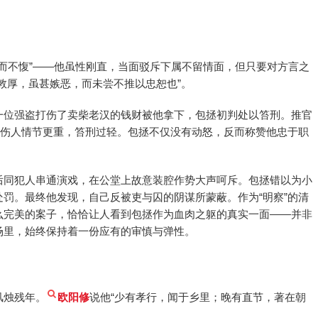
刚而不愎”——他虽性刚直，当面驳斥下属不留情面，但只要对方言之
敦厚，虽甚嫉恶，而未尝不推以忠恕也”。
一位强盗打伤了卖柴老汉的钱财被他拿下，包拯初判处以笞刑。推官
是伤人情节更重，笞刑过轻。包拯不仅没有动怒，反而称赞他忠于职
后同犯人串通演戏，在公堂上故意装腔作势大声呵斥。包拯错以为小
罚。最终他发现，自己反被吏与囚的阴谋所蒙蔽。作为“明察”的清
么完美的案子，恰恰让人看到包拯作为血肉之躯的真实一面——并非
场里，始终保持着一份应有的审慎与弹性。
风烛残年。
欧阳修
说他“少有孝行，闻于乡里；晚有直节，著在朝