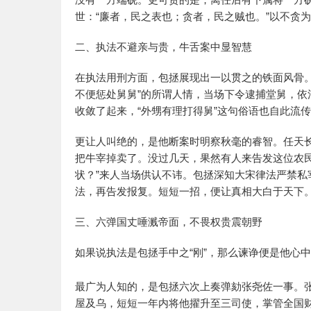
世：“廉者，民之表也；贪者，民之贼也。”以不贪
二、执法不避亲与贵，牛舌案中显智慧
在执法用刑方面，包拯展现出一以贯之的铁面风骨
不便惩处舅舅”的所谓人情，当场下令逮捕堂舅，依
收敛了起来，“外甥有理打得舅”这句俗语也自此流
更让人叫绝的，是他断案时明察秋毫的睿智。任天
把牛宰掉卖了。没过几天，果然有人来告发这位农
状？”来人当场供认不讳。包拯深知大宋律法严禁
法，再告发报复。短短一招，便让真相大白于天下
三、六弹国丈唾溅帝面，不畏权贵震朝野
如果说执法是包拯手中之“刚”，那么谏诤便是他心中
最广为人知的，是包拯六次上奏弹劾张尧佐一事。
屋及乌，短短一年内将他擢升至三司使，掌管全国