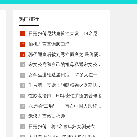
热门排行
日寇扫荡尼姑庵兽性大发，14名尼姑遭玷污后集体自焚
仙桃方言童谣顺口溜
郭圣通皇后被刘秀立而废之 最终阴丽华当上了皇后 那么她的五个儿子有何结局
宋文公竟和自己的祖母私通宋文公是如何死的
女学生逃难遭遇日寇，30多人在一所小校里被集体奸淫
千古第一笑话：明朝精锐火器部队亡于一只'鸡'
性妙老法师：60年安住茅篷的苦修者
永远的“二炮” ——写在中国人民解放军火箭军组建之际
武汉方言俗语拾趣
日寇扫荡，将7名青年妇女剥光衣裤在庙前糟蹋
不忍看 日寇山西屠城7人轮奸少女后揪双腿活活分尸