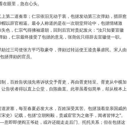
看在眼里，急在心头。
又上第二道奏章；仁宗依旧无动于衷，包拯发动第三次弹劾，措辞愈
纱帽以辞官相逼。最令人称道的是在一次朝堂辩论中，包拯情绪激
惊失色，仁宗气得拂袖退朝，回到后宫对贵妃发火：“汝只知要宣徽
次弹劾，仁宗最终接受了包拯的意见，张尧佐只得辞去宣徽使一职。
弹劾过三司使张方平巧取豪夺，弹劾过转运使王逵贪暴虐民。宋人由
被包拯弹劾的官员。
旧制，百姓告状须先将诉状交予胥吏，再由胥吏转呈。胥吏从中横加
，让告状者得以直上公堂，自陈曲直。此举虽看似简单，却从根本上
河道淤塞，每至春夏必发大水，百姓深受其苦。包拯顶着皇亲国戚的
宋史》记载，包拯“立朝刚毅，贵戚宦官为之敛手，闻者皆惮之”。
——意即即便阎王爷处，或许还能走走后门、托托关系；但在包拯这