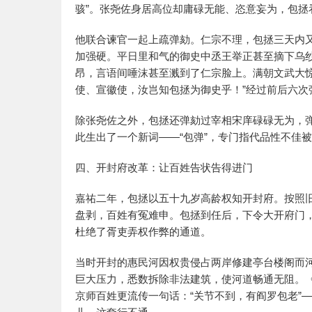
骇”。张尧佐身居高位却庸碌无能、恣意妄为，包拯
他联合谏官一起上疏弹劾。仁宗不理，包拯三天内
加强硬。平日里和气的御史中丞王举正甚至摘下乌
昂，言语间唾沫甚至溅到了仁宗脸上。满朝文武大
使、宣徽使，汝岂知包拯为御史乎！”经过前后六
除张尧佐之外，包拯还弹劾过宰相宋庠碌碌无为，
此生出了一个新词——“包弹”，专门指代品性不佳
四、开封府改革：让百姓告状告得进门
嘉祐二年，包拯以五十九岁高龄权知开封府。按照
盘剥，百姓有冤难申。包拯到任后，下令大开府门
杜绝了胥吏弄权作弊的通道。
当时开封的惠民河因权贵侵占两岸修建亭台楼阁而
巨大压力，悉数拆除非法建筑，使河道畅通无阻。《
京师百姓更流传一句话：“关节不到，有阎罗包老”