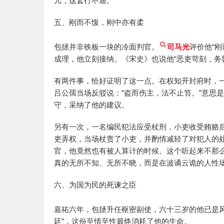
儿，这套行不通。
五、刚而不愎，刚中亦有柔
包拯并非铁板一块的冷面判官。
司马光
评价他“
成理，他立刻接纳。《宋史》也说他“恶吏苛刻，务
有两件事，恰好证明了这一点。在权知开封府时，
吕公孺当场反驳说：“盗而伤主，法不止笞。”意思
守，采纳了他的建议。
另有一次，一名编民犯法应受杖刑，小吏收受贿赂
吏弄权，当场杖责了小吏，并酌情减轻了对犯人的处
官，他竟然也有被人算计的时候。这个听起来不那
真的无所不知、无所不晓，而是在波谲云诡的人性
六、为国为民的死谏之臣
嘉祐六年，包拯升任枢密副使，六十三岁的他已是
廷”，这份至情至性最终消耗了他的生命。