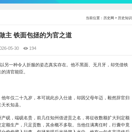
当前位置：
历史网
>
历史知识
做主 铁面包拯的为官之道
026-05-30
194
却以另一种令人折服的姿态真实存在。他不黑面、无月牙，却凭借铁
性的清官能臣。
，他年仅二十九岁，本可就此步入仕途，却因父母年迈，毅然辞官归
任天长知县。
州产砚，端砚名贵，前几任知州借进贡之名，将征收数额扩大到定额
复定额生产，只足贡数，其余概不多取。当他任满离任时，行囊中竟
砚台偷偷藏入行李，包拯发现后当场掷入水中。他有一句名言流传后