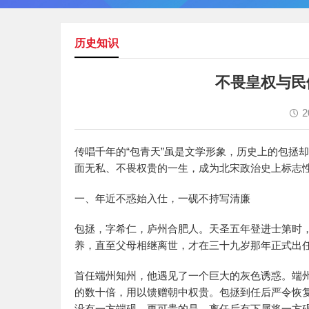
历史知识
不畏皇权与民
2
传唱千年的“包青天”虽是文学形象，历史上的包拯
面无私、不畏权贵的一生，成为北宋政治史上标志
一、年近不惑始入仕，一砚不持写清廉
包拯，字希仁，庐州合肥人。天圣五年登进士第时
养，直至父母相继离世，才在三十九岁那年正式出
首任端州知州，他遇见了一个巨大的灰色诱惑。端
的数十倍，用以馈赠朝中权贵。包拯到任后严令恢
没有一方端砚。更可贵的是，离任后有下属将一方