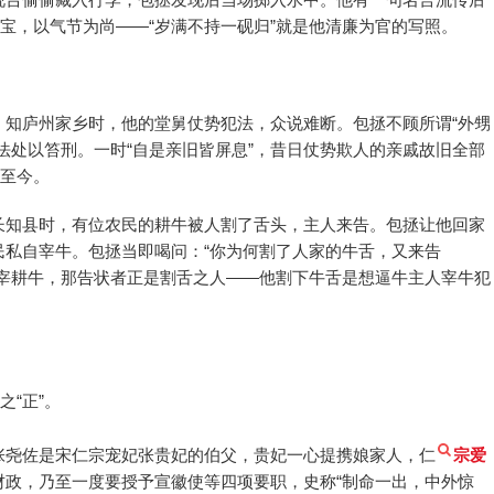
为宝，以气节为尚——“岁满不持一砚归”就是他清廉为官的写照。
。知庐州家乡时，他的堂舅仗势犯法，众说难断。包拯不顾所谓“外甥
法处以笞刑。一时“自是亲旧皆屏息”，昔日仗势欺人的亲戚故旧全部
传至今。
长知县时，有位农民的耕牛被人割了舌头，主人来告。包拯让他回家
民私自宰牛。包拯当即喝问：“你为何割了人家的牛舌，又来告
私宰耕牛，那告状者正是割舌之人——他割下牛舌是想逼牛主人宰牛犯
。
之“正”。
张尧佐是宋仁宗宠妃张贵妃的伯父，贵妃一心提携娘家人，仁
宗爱
财政，乃至一度要授予宣徽使等四项要职，史称“制命一出，中外惊