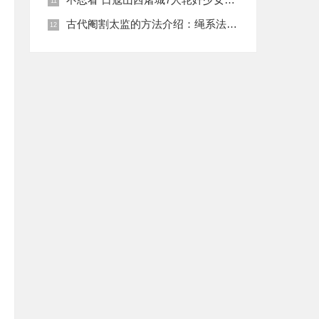
古代阉割太监的方法介绍：绳系法与揉捏法