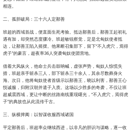
相连。
二、孤胆破局：三十六人定鄯善
班超的西域首战，便直面生死考验。抵达鄯善后，鄯善王起初礼
遇有加，却突然态度骤冷。班超敏锐察觉，定是北匈奴使者抵
达，让鄯善王陷入摇摆。他果断召集部下，留下“不入虎穴，焉得
虎子”的豪言，趁夜率36人突袭匈奴使团营地。
借着大风纵火，他命士兵击鼓呐喊，虚张声势，匈奴人惊慌失
措，班超亲手斩杀三人，部下斩杀三十余人，其余尽数葬身火
海。次日，他将匈奴使者首级示以鄯善王，晓以利害，鄯善王心
悦诚服，归附汉朝并遣子入质。这场以少胜多的奇袭，不仅让班
超威震西域，更让中断的丝路南线重现曙光，“不入虎穴，焉得虎
子”的典故也从此流传千古。
三、纵横捭阖：以智谋收服西域诸国
平定鄯善后，班超率众继续西进，以非凡的胆识与谋略，逐一收