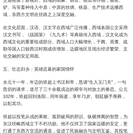
交通拓展了新视野。西域的胡麻、胡豆、胡瓜等作物，骆驼、
驴、马等畜种传入中原；中原的丝绸、铁器、生产技术远播西
域，东西方文明在丝路之上深度交融。
在文化层面，汉语、汉文字在西域广泛传播，西域各国公文采用
汉文书写，《战国策》《九九术》等典籍传入西域，汉文化成为
西域文化的重要组成部分。西域人口大幅增长，于阗、焉耆、疏
勒等国人口较西汉时期成倍增加，边疆地区呈现出经济繁荣、文
化交融的安定局面。
五、壮志归乡：英雄迟暮的家国情怀
永元十一年，年迈的班超上书汉和帝，恳请“生入玉门关”，一句
恳切的请求，道尽了三十余载戍边的艰辛与对故土的眷恋。公元
102年，班超回到洛阳，同年病逝，享年71岁。朝廷赐予厚葬，
以彰其功。
班超以投笔从戎的果敢、孤胆破局的胆识、纵横捭阖的智慧，为
东汉经略西域立下不朽功勋。他不仅捍卫了国家边疆的安定，更
打通了东西方交流的通道，促进了民族融合与文明互鉴。其投笔