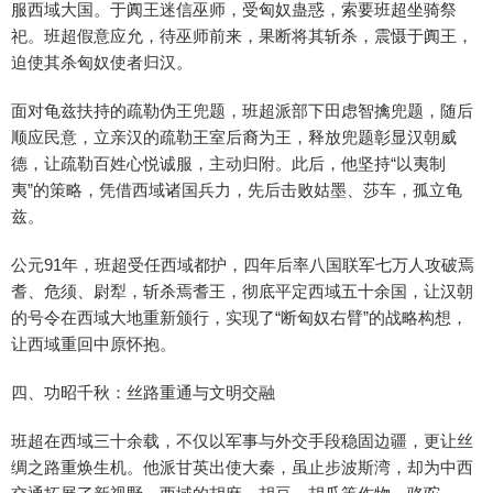
服西域大国。于阗王迷信巫师，受匈奴蛊惑，索要班超坐骑祭
祀。班超假意应允，待巫师前来，果断将其斩杀，震慑于阗王，
迫使其杀匈奴使者归汉。
面对龟兹扶持的疏勒伪王兜题，班超派部下田虑智擒兜题，随后
顺应民意，立亲汉的疏勒王室后裔为王，释放兜题彰显汉朝威
德，让疏勒百姓心悦诚服，主动归附。此后，他坚持“以夷制
夷”的策略，凭借西域诸国兵力，先后击败姑墨、莎车，孤立龟
兹。
公元91年，班超受任西域都护，四年后率八国联军七万人攻破焉
耆、危须、尉犁，斩杀焉耆王，彻底平定西域五十余国，让汉朝
的号令在西域大地重新颁行，实现了“断匈奴右臂”的战略构想，
让西域重回中原怀抱。
四、功昭千秋：丝路重通与文明交融
班超在西域三十余载，不仅以军事与外交手段稳固边疆，更让丝
绸之路重焕生机。他派甘英出使大秦，虽止步波斯湾，却为中西