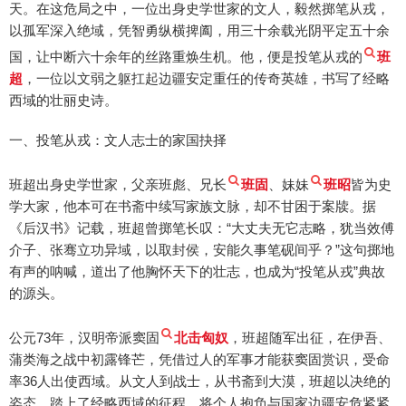
天。在这危局之中，一位出身史学世家的文人，毅然掷笔从戎，
以孤军深入绝域，凭智勇纵横捭阖，用三十余载光阴平定五十余
国，让中断六十余年的丝路重焕生机。他，便是投笔从戎的
班
超
，一位以文弱之躯扛起边疆安定重任的传奇英雄，书写了经略
西域的壮丽史诗。
一、投笔从戎：文人志士的家国抉择
班超出身史学世家，父亲班彪、兄长
班固
、妹妹
班昭
皆为史
学大家，他本可在书斋中续写家族文脉，却不甘困于案牍。据
《后汉书》记载，班超曾掷笔长叹：“大丈夫无它志略，犹当效傅
介子、张骞立功异域，以取封侯，安能久事笔砚间乎？”这句掷地
有声的呐喊，道出了他胸怀天下的壮志，也成为“投笔从戎”典故
的源头。
公元73年，汉明帝派窦固
北击匈奴
，班超随军出征，在伊吾、
蒲类海之战中初露锋芒，凭借过人的军事才能获窦固赏识，受命
率36人出使西域。从文人到战士，从书斋到大漠，班超以决绝的
姿态，踏上了经略西域的征程，将个人抱负与国家边疆安危紧紧