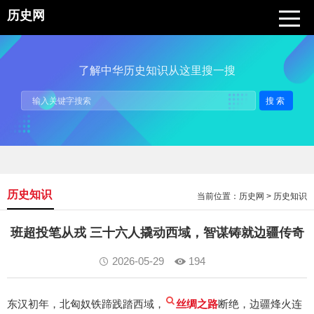
历史网
了解中华历史知识从这里搜一搜
搜索
历史知识
当前位置：
历史网
>
历史知识
班超投笔从戎 三十六人撬动西域，智谋铸就边疆传奇
2026-05-29
194
东汉初年，北匈奴铁蹄践踏西域，
丝绸之路
断绝，边疆烽火连