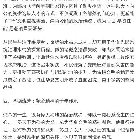
准，为部落联盟向早期国家转型搭建了制度框架。这种以天下为
公的胸襟选拔人才的方式，不仅凝聚了各部落的向心力，更塑造
了中华文明重视德治、崇尚贤能的政治传统，成为后世“举贤任
能”思想的重要源头。
从民生与治理维度看，命鲧治水虽未成功，却开启了华夏先民系
统治理水患的探索历程。鲧的堵截之法虽失败，却为大禹治水提
供了关键教训，让后世治水者得以吸取经验、另辟蹊径，最终实
现水患根治。这场治水实践，不仅锤炼了先民应对自然灾害的能
力，更推动了部落协作与组织能力的提升，为农耕文明的稳定发
展奠定了基础，也让华夏文明形成了直面困境、勇于探索的坚韧
品格。
四、圣德流芳：尧帝精神的千年传承
尧帝的一生，没有惊天动地的赫赫战功，却以一颗心系苍生的仁
心、一份天下为公的大义，成为华夏文明的精神图腾。他推行禅
让，是对权力的清醒认知，彰显了以天下为己任的担当；他命鲧
治水，是对民生的深切关怀，体现了直面困境的勇气。