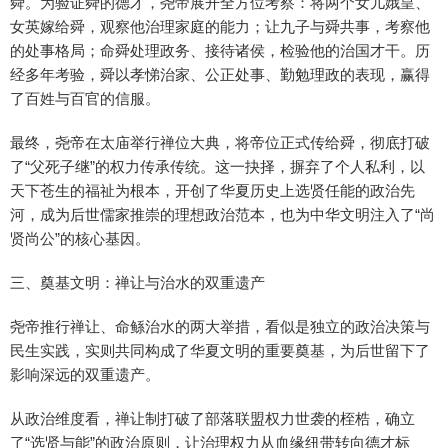
舜。为验证舜的德才，尧帝展开全方位考察：将两个女儿娥皇、
女英嫁给舜，观察他治理家庭的能力；让九子与舜共事，考察他
的处事格局；命舜处理政务、接待诸侯，检验他的治国才干。历
经多年考验，舜以孝悌治家、公正处事、勤勉理政的表现，赢得
了百姓与百官的信服。
最终，尧帝在太庙举行禅位大典，将帝位正式传给舜，彻底打破
了“父死子继”的权力传承传统。这一抉择，摒弃了个人私利，以
天下苍生的福祉为根本，开创了华夏历史上选贤任能的政治先
河，成为后世儒家推崇的理想政治范本，也为中华文明注入了“尚
贤尚公”的核心基因。
三、奠基文明：禅让与治水的双重遗产
尧帝推行禅让、命鲧治水的两大举措，看似是独立的政治决策与
民生实践，实则共同构成了华夏文明的重要奠基，为后世留下了
影响深远的双重遗产。
从政治维度看，禅让制打破了部落联盟权力世袭的桎梏，确立
了“选贤与能”的政治原则，让治理权力从血缘纽带转向德才标