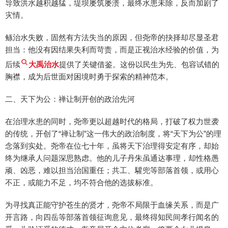
导致洪水越积越猛，堤坝屡筑屡溃，最终水患未除，反而加剧了
灾情。
鲧治水失败，固然有方法失当的原因，但尧帝的抉择却尽显圣君
担当：他没有因结果失利而苛责，而是正视治水经验的价值，为
后续
大禹治水
提供了关键借鉴。这份以民生为先、包容试错的
胸襟，成为后世面对困境时勇于探索的精神范本。
二、天下为公：禅让制开创的政治先河
在治理水患的同时，尧帝更以超越时代的格局，打破了权力世袭
的传统，开创了“禅让制”这一伟大的政治制度，将“天下为公”的理
念落到实处。尧帝在位七十年，虽将天下治理得安定有序，却始
终为继承人问题深思熟虑。他的儿子丹朱虽通达事理，却性格愚
顽、凶恶，难以担当治国重任；共工、驩兜等部落首领，或用心
不正，或能力不足，均不符合他的选拔标准。
为寻找真正能守护苍生的贤才，尧帝不局限于血缘关系，而是广
开言路，向四岳等部落首领征询意见，最终得知民间孝行闻名的