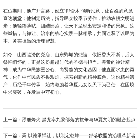
在位期间，他广开言路，设立“诽谤木”倾听民意，让百姓的意见
直达朝堂；他制定历法，指导民众按季节劳作，推动农耕文明进
步；他轻徭薄赋、团结部落，让天下呈现出安定和谐的景象。这
些举措，与禅让、治水的核心实践一脉相承，共同诠释了以民为
本、务实担当的治理智慧。
如今，山西临汾的尧庙、山东鄄城的尧陵，依旧香火不断，后人
祭拜缅怀的，正是这份超越时代的圣德与担当。尧帝的禅让精
神，成为中华民族重公心、尚贤能的文化基因；他直面水患的勇
气，化作中华民族不畏艰难、探索创新的精神底色。这份精神遗
产，历经千年传承，始终激励着华夏儿女以天下为己任，在困境
中求突破，在发展中守初心。
上一篇：
涿鹿烽火 蚩尤率九黎部落的抗争与华夏文明的融合起点
下一篇：
舜 以德承禅让，以制定乾坤——部落联盟的治理革新者