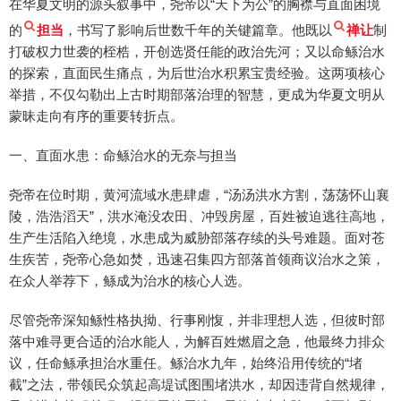
在华夏文明的源头叙事中，尧帝以“天下为公”的胸襟与直面困境
的
担当
，书写了影响后世数千年的关键篇章。他既以
禅让
制
打破权力世袭的桎梏，开创选贤任能的政治先河；又以命鲧治水
的探索，直面民生痛点，为后世治水积累宝贵经验。这两项核心
举措，不仅勾勒出上古时期部落治理的智慧，更成为华夏文明从
蒙昧走向有序的重要转折点。
一、直面水患：命鲧治水的无奈与担当
尧帝在位时期，黄河流域水患肆虐，“汤汤洪水方割，荡荡怀山襄
陵，浩浩滔天”，洪水淹没农田、冲毁房屋，百姓被迫逃往高地，
生产生活陷入绝境，水患成为威胁部落存续的头号难题。面对苍
生疾苦，尧帝心急如焚，迅速召集四方部落首领商议治水之策，
在众人举荐下，鲧成为治水的核心人选。
尽管尧帝深知鲧性格执拗、行事刚愎，并非理想人选，但彼时部
落中难寻更合适的治水能人，为解百姓燃眉之急，他最终力排众
议，任命鲧承担治水重任。鲧治水九年，始终沿用传统的“堵
截”之法，带领民众筑起高堤试图围堵洪水，却因违背自然规律，