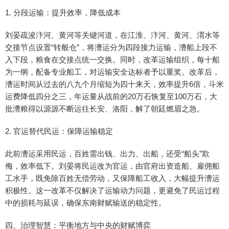
1. 分段运输：提升效率，降低成本
刘晏疏浚汴河、黄河等关键河道，在江淮、汴河、黄河、渭水等
交接节点设置“转般仓”，将漕运分为四段接力运输，漕船上段不
入下段，粮食在交接点统一交换。同时，改革运输组织，每十船
为一纲，配备专业船工，对运输安全达标者予以重奖。改革后，
漕运时间从过去的八九个月缩短为四十来天，效率提升6倍，斗米
运费降低四分之三，年运量从战前的20万石恢复至100万石，大
批漕粮得以源源不断运往长安、洛阳，解了朝廷燃眉之急。
2. 官运替代民运：保障运输稳定
此前漕运采用民运，百姓需出钱、出力、出船，还受“船头”欺
侮，效率低下。刘晏将民运改为官运，由官府出资造船、雇佣船
工水手，既免除百姓无偿劳动，又保障船工收入，大幅提升漕运
积极性。这一改革不仅解决了运输动力问题，更避免了民运过程
中的损耗与延误，确保东南财赋输送的稳定性。
四、治理智慧：平衡地方与中央的财赋博弈