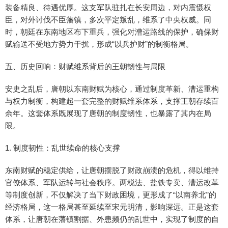
装备精良、待遇优厚。这支军队驻扎在长安周边，对内震慑权
臣，对外讨伐不臣藩镇，多次平定叛乱，维系了中央权威。同
时，朝廷在东南地区布下重兵，强化对漕运路线的保护，确保财
赋输送不受地方势力干扰，形成“以兵护财”的制衡格局。
五、历史回响：财赋维系背后的王朝韧性与局限
安史之乱后，唐朝以东南财赋为核心，通过制度革新、漕运重构
与权力制衡，构建起一套完整的财赋维系体系，支撑王朝存续百
余年。这套体系既展现了唐朝的制度韧性，也暴露了其内在局
限。
1. 制度韧性：乱世续命的核心支撑
东南财赋的稳定供给，让唐朝摆脱了财政崩溃的危机，得以维持
官僚体系、军队运转与社会秩序。两税法、盐铁专卖、漕运改革
等制度创新，不仅解决了当下财政困境，更形成了“以南养北”的
经济格局，这一格局甚至延续至宋元明清，影响深远。正是这套
体系，让唐朝在藩镇割据、外患频仍的乱世中，实现了制度的自