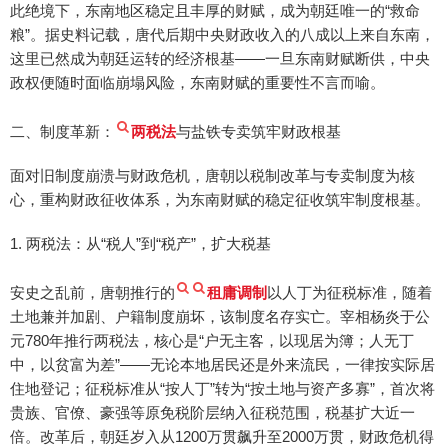
此绝境下，东南地区稳定且丰厚的财赋，成为朝廷唯一的“救命
粮”。据史料记载，唐代后期中央财政收入的八成以上来自东南，
这里已然成为朝廷运转的经济根基——一旦东南财赋断供，中央
政权便随时面临崩塌风险，东南财赋的重要性不言而喻。
二、制度革新：
两税法
与盐铁专卖筑牢财政根基
面对旧制度崩溃与财政危机，唐朝以税制改革与专卖制度为核
心，重构财政征收体系，为东南财赋的稳定征收筑牢制度根基。
1. 两税法：从“税人”到“税产”，扩大税基
安史之乱前，唐朝推行的
租庸调制
以人丁为征税标准，随着
土地兼并加剧、户籍制度崩坏，该制度名存实亡。宰相杨炎于公
元780年推行两税法，核心是“户无主客，以现居为簿；人无丁
中，以贫富为差”——无论本地居民还是外来流民，一律按实际居
住地登记；征税标准从“按人丁”转为“按土地与资产多寡”，首次将
贵族、官僚、豪强等原免税阶层纳入征税范围，税基扩大近一
倍。改革后，朝廷岁入从1200万贯飙升至2000万贯，财政危机得