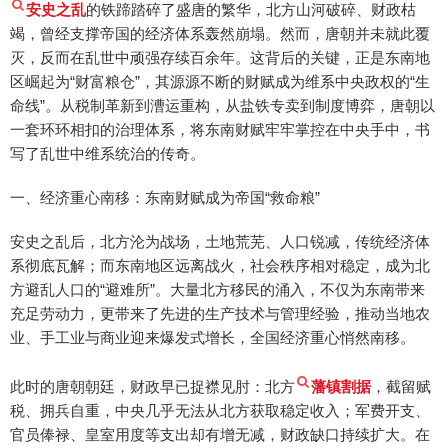
安史之乱
的铁蹄踏碎了盛唐的繁华，北方山河破碎、财政枯
竭，曾经支撑帝国的经济体系轰然崩塌。然而，唐朝并未就此覆
灭，反而在乱世中顽强存续百余年。这背后的关键，正是东南地
区崛起为“财富粮仓”，其源源不断的财赋成为维系中央政权的“生
命线”。从税制革新到漕运重构，从盐铁专卖到制度博弈，唐朝以
一套环环相扣的治理体系，将东南财赋牢牢掌控在中央手中，书
写了乱世中维系统治的传奇。
一、经济重心南移：东南财赋成为帝国“救命粮”
安史之乱后，北方沦为战场，土地荒芜、人口锐减，传统经济体
系彻底瓦解；而东南地区远离战火，社会秩序相对稳定，成为北
方避乱人口的“避难所”。大量北方移民的涌入，不仅为东南带来
充足劳动力，更带来了先进的生产技术与管理经验，推动当地农
业、手工业与商业迎来爆发式增长，全国经济重心悄然南移。
此时的唐朝朝廷，财政早已捉襟见肘：北方
藩镇割据
，截留赋
税、拥兵自重，中央几乎无法从北方获取稳定收入；军费开支、
官员俸禄、皇室用度等支出却有增无减，财政缺口持续扩大。在