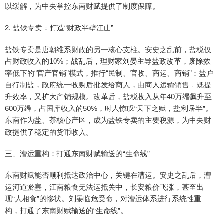
以缓解，为中央掌控东南财赋提供了制度保障。
2. 盐铁专卖：打造“财政半壁江山”
盐铁专卖是唐朝维系财政的另一核心支柱。安史之乱前，盐税仅
占财政收入的10%；战乱后，理财家刘晏主导盐政改革，废除效
率低下的“官产官销”模式，推行“民制、官收、商运、商销”：盐户
自行制盐，政府统一收购后批发给商人，由商人运输销售，既提
升效率，又扩大产销规模。改革后，盐税收入从年40万缗飙升至
600万缗，占国库收入的50%，时人惊叹“天下之赋，盐利居半”。
东南作为盐、茶核心产区，成为盐铁专卖的主要税源，为中央财
政提供了稳定的货币收入。
三、漕运重构：打通东南财赋输送的“生命线”
东南财赋能否顺利抵达政治中心，关键在漕运。安史之乱后，漕
运河道淤塞，江南粮食无法运抵关中，长安粮价飞涨，甚至出
现“人相食”的惨状。刘晏临危受命，对漕运体系进行系统性重
构，打通了东南财赋输送的“生命线”。