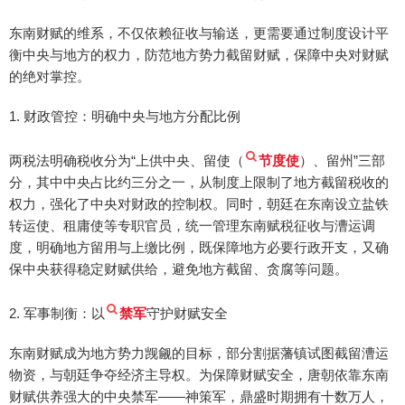
东南财赋的维系，不仅依赖征收与输送，更需要通过制度设计平
衡中央与地方的权力，防范地方势力截留财赋，保障中央对财赋
的绝对掌控。
1. 财政管控：明确中央与地方分配比例
两税法明确税收分为“上供中央、留使（
节度使
）、留州”三部
分，其中中央占比约三分之一，从制度上限制了地方截留税收的
权力，强化了中央对财政的控制权。同时，朝廷在东南设立盐铁
转运使、租庸使等专职官员，统一管理东南赋税征收与漕运调
度，明确地方留用与上缴比例，既保障地方必要行政开支，又确
保中央获得稳定财赋供给，避免地方截留、贪腐等问题。
2. 军事制衡：以
禁军
守护财赋安全
东南财赋成为地方势力觊觎的目标，部分割据藩镇试图截留漕运
物资，与朝廷争夺经济主导权。为保障财赋安全，唐朝依靠东南
财赋供养强大的中央禁军——神策军，鼎盛时期拥有十数万人，