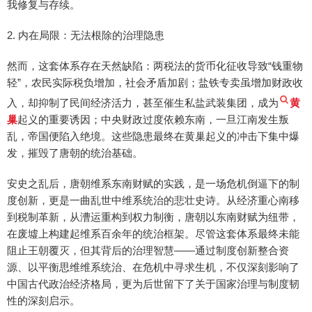
我修复与存续。
2. 内在局限：无法根除的治理隐患
然而，这套体系存在天然缺陷：两税法的货币化征收导致“钱重物
轻”，农民实际税负增加，社会矛盾加剧；盐铁专卖虽增加财政收
入，却抑制了民间经济活力，甚至催生私盐武装集团，成为
黄
巢
起义的重要诱因；中央财政过度依赖东南，一旦江南发生叛
乱，帝国便陷入绝境。这些隐患最终在黄巢起义的冲击下集中爆
发，摧毁了唐朝的统治基础。
安史之乱后，唐朝维系东南财赋的实践，是一场危机倒逼下的制
度创新，更是一曲乱世中维系统治的悲壮史诗。从经济重心南移
到税制革新，从漕运重构到权力制衡，唐朝以东南财赋为纽带，
在废墟上构建起维系百余年的统治框架。尽管这套体系最终未能
阻止王朝覆灭，但其背后的治理智慧——通过制度创新整合资
源、以平衡思维维系统治、在危机中寻求生机，不仅深刻影响了
中国古代政治经济格局，更为后世留下了关于国家治理与制度韧
性的深刻启示。