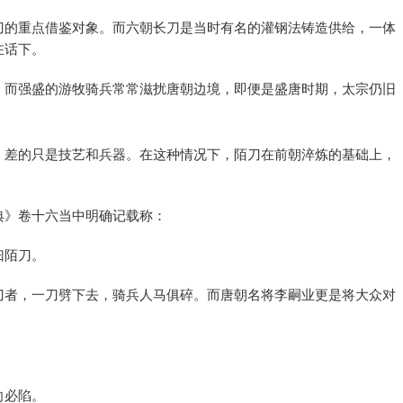
刀的重点借鉴对象。而六朝长刀是当时有名的灌钢法铸造供给，一体
在话下。
，而强盛的游牧骑兵常常滋扰唐朝边境，即便是盛唐时期，太宗仍旧
，差的只是技艺和兵器。在这种情况下，陌刀在前朝淬炼的基础上，
典》卷十六当中明确记载称：
曰陌刀。
刀者，一刀劈下去，骑兵人马俱碎。而唐朝名将李嗣业更是将大众对
向必陷。