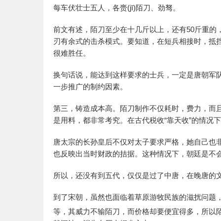
每车伏壮士五人，各赍(jī)陌刀、劲驽。
前文有述，陌刀至少在十几斤以上，还有50斤重的
刃有余式的击杀模式。要知道，在短兵相接时，抵
很难胜任。
换句话说，能达到这样要求的士兵，一定是唐朝军
一步推广的制约因素。
第三，铸造成本高。陌刀制作不仅耗时，费力，而
是用料，都非常考究。在古代税收“靠天收”的情况
唐太宗的长孙皇后不仅对太子要求严格，她自己也
也反映出当时财政的拮据。这种情况下，朝廷是不
所以，还没有到五代，仅仅是过了中唐，在晚唐的
到了宋朝，虽然也面临着草原游牧民族的滋扰问题
等，其威力不输陌刀，而价格却要便宜得多，所以