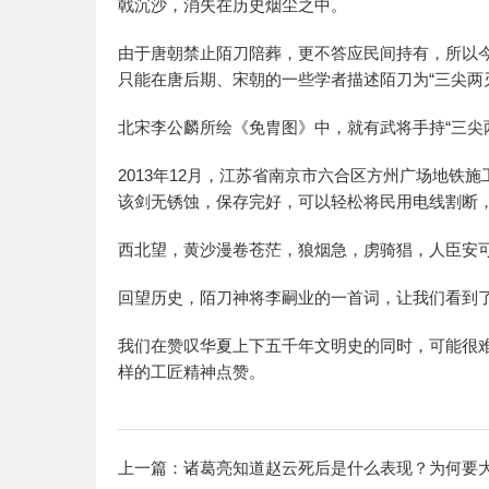
戟沉沙，消失在历史烟尘之中。
由于唐朝禁止陌刀陪葬，更不答应民间持有，所以
只能在唐后期、宋朝的一些学者描述陌刀为“三尖两
北宋李公麟所绘《免胄图》中，就有武将手持“三尖
2013年12月，江苏省南京市六合区方州广场地铁
该剑无锈蚀，保存完好，可以轻松将民用电线割断
西北望，黄沙漫卷苍茫，狼烟急，虏骑猖，人臣安可
回望历史，陌刀神将李嗣业的一首词，让我们看到
我们在赞叹华夏上下五千年文明史的同时，可能很
样的工匠精神点赞。
上一篇：
诸葛亮知道赵云死后是什么表现？为何要