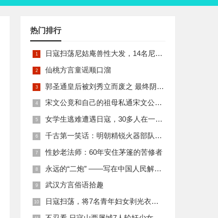
热门排行
日寇扫荡尼姑庵兽性大发，14名尼姑遭玷污后集体自焚
仙桃方言童谣顺口溜
郭圣通皇后被刘秀立而废之 最终阴丽华当上了皇后 那么她的五个儿子有何结局
宋文公竟和自己的祖母私通宋文公是如何死的
女学生逃难遭遇日寇，30多人在一所小校里被集体奸淫
千古第一笑话：明朝精锐火器部队亡于一只'鸡'
性妙老法师：60年安住茅篷的苦修者
永远的“二炮” ——写在中国人民解放军火箭军组建之际
武汉方言俗语拾趣
日寇扫荡，将7名青年妇女剥光衣裤在庙前糟蹋
不忍看 日寇山西屠城7人轮奸少女后揪双腿活活分尸