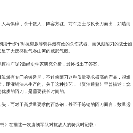
，人马俱碎，杀十数人，阵容方驻。前军之士尽执长刀而出，如墙而
了唐朝用于步军对抗突厥等骑兵最有效的杀伤武器。而佩戴陌刀的战士如
彰显了大唐盛世气吞山河的威武气概。
规模推广呢?后经史学家研究分析，最终找出了答案。
府虽然有专门的铸造局，不过像陌刀这种质量要求极高的产品，很难
术，即灌钢法来生产的。关于这种技艺，《资治通鉴》里曾描述：烧
柄优质的陌刀，是需要很长时间的。
人头，而对于高质量要求的百炼钢，甚至千炼钢的陌刀而言，数量远
唐书》在描述一次唐朝军队对抗敌人的骑兵时记载：