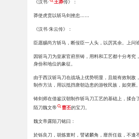
《汉书·
王莽
传》：
莽使虎贲以斩马剑挫忠……
《汉书·朱云传》：
臣愿赐尚方斩马，断佞臣一人头，以厉其余。上问
因斩马刀为皇家官府所铸，用料和工艺都十分考究
身份和地位的象征。
由于西汉斩马刀在战场上优势明显，且能有效制敌
制作方法，用以抵挡唐朝边患的游牧民族，如突厥
铸剑师在借鉴汉朝制作斩马刀工艺的基础上，揉合
陌刀魏文帝
曹丕
的宝刀。
魏文帝露陌刀铭曰：
於铄良刀，胡炼亶时，譬诸麟角，靡所任兹，不逢