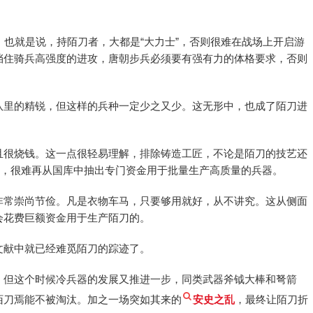
，也就是说，持陌刀者，大都是“大力士”，否则很难在战场上开启游
挡住骑兵高强度的进攻，唐朝步兵必须要有强有力的体格要求，否则
队里的精锐，但这样的兵种一定少之又少。这无形中，也成了陌刀进
且很烧钱。这一点很轻易理解，排除铸造工匠，不论是陌刀的技艺还
下，很难再从国库中抽出专门资金用于批量生产高质量的兵器。
非常崇尚节俭。凡是衣物车马，只要够用就好，从不讲究。这从侧面
会花费巨额资金用于生产陌刀的。
文献中就已经难觅陌刀的踪迹了。
，但这个时候冷兵器的发展又推进一步，同类武器斧钺大棒和弩箭
陌刀焉能不被淘汰。加之一场突如其来的
安史之乱
，最终让陌刀折