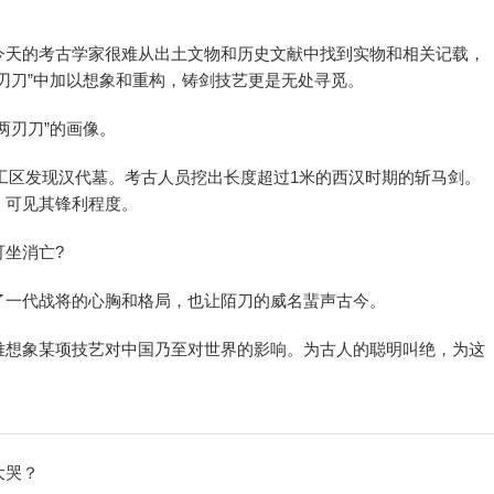
今天的考古学家很难从出土文物和历史文献中找到实物和相关记载，
刃刀”中加以想象和重构，铸剑技艺更是无处寻觅。
两刃刀”的画像。
施工区发现汉代墓。考古人员挖出长度超过1米的西汉时期的斩马剑。
，可见其锋利程度。
坐消亡?
了一代战将的心胸和格局，也让陌刀的威名蜚声古今。
难想象某项技艺对中国乃至对世界的影响。为古人的聪明叫绝，为这
大哭？