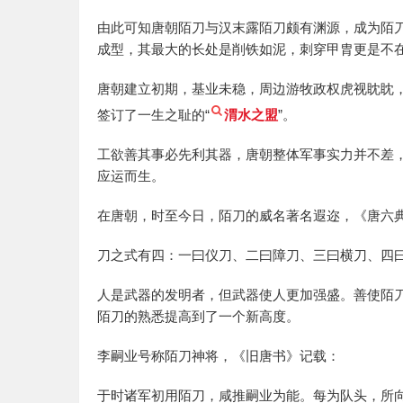
由此可知唐朝陌刀与汉末露陌刀颇有渊源，成为陌
成型，其最大的长处是削铁如泥，刺穿甲胄更是不
唐朝建立初期，基业未稳，周边游牧政权虎视眈眈
签订了一生之耻的“
渭水之盟
”。
工欲善其事必先利其器，唐朝整体军事实力并不差
应运而生。
在唐朝，时至今日，陌刀的威名著名遐迩，《唐六
刀之式有四：一曰仪刀、二曰障刀、三曰横刀、四
人是武器的发明者，但武器使人更加强盛。善使陌
陌刀的熟悉提高到了一个新高度。
李嗣业号称陌刀神将，《旧唐书》记载：
于时诸军初用陌刀，咸推嗣业为能。每为队头，所