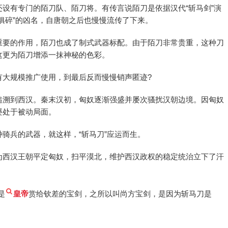
设有专门的陌刀队、陌刀将。有传言说陌刀是依据汉代“斩马剑”演
俱碎”的凶名，自唐朝之后也慢慢流传了下来。
重要的作用，陌刀也成了制式武器标配。由于陌刀非常贵重，这种刀
这更为陌刀增添一抹神秘的色彩。
有大规模推广使用，到最后反而慢慢销声匿迹?
追溯到西汉。秦末汉初，匈奴逐渐强盛并屡次骚扰汉朝边境。因匈奴
屡处于被动局面。
骑兵的武器，就这样，“斩马刀”应运而生。
为西汉王朝平定匈奴，扫平漠北，维护西汉政权的稳定统治立下了汗
是
皇帝
赏给钦差的宝剑，之所以叫尚方宝剑，是因为斩马刀是