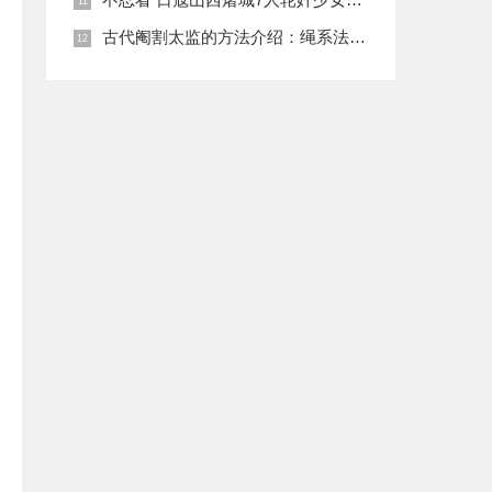
古代阉割太监的方法介绍：绳系法与揉捏法