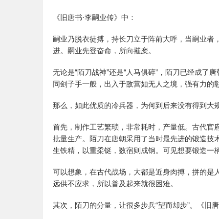
《旧唐书·李嗣业传》中：
嗣业乃脱衣徒搏，持长刀立于阵前大呼，当嗣业者
进。嗣业先登奋命，所向摧糜。
无论是“陌刀战神”还是“人马俱碎”，陌刀已经成
同刽子手一般，出入于敌营如无人之境，强有力的
那么，如此优质的冷兵器，为何到后来没有得到大
首先，制作工艺繁琐，非常耗时，产量低。古代官
批量生产。陌刀在唐朝采用了当时最先进的锻造技
生铁精，以重柔铤，数宿则成钢。可见想要锻造一
可以想象，在古代战场，大都是近身肉搏，拼的是
远供不应求，所以普及起来就很困难。
其次，陌刀的分量，让很多步兵“望而却步”。《旧