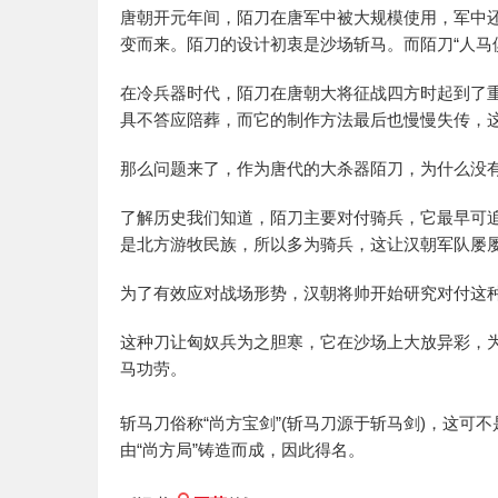
唐朝开元年间，陌刀在唐军中被大规模使用，军中还
变而来。陌刀的设计初衷是沙场斩马。而陌刀“人马
在冷兵器时代，陌刀在唐朝大将征战四方时起到了
具不答应陪葬，而它的制作方法最后也慢慢失传，
那么问题来了，作为唐代的大杀器陌刀，为什么没
了解历史我们知道，陌刀主要对付骑兵，它最早可
是北方游牧民族，所以多为骑兵，这让汉朝军队屡
为了有效应对战场形势，汉朝将帅开始研究对付这种
这种刀让匈奴兵为之胆寒，它在沙场上大放异彩，
马功劳。
斩马刀俗称“尚方宝剑”(斩马刀源于斩马剑)，这可不
由“尚方局”铸造而成，因此得名。