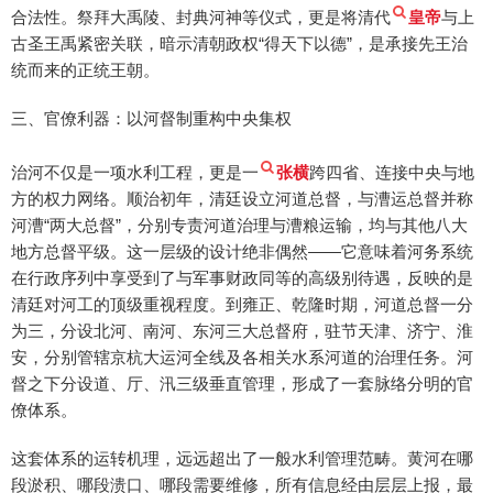
合法性。祭拜大禹陵、封典河神等仪式，更是将清代
皇帝
与上
古圣王禹紧密关联，暗示清朝政权“得天下以德”，是承接先王治
统而来的正统王朝。
三、官僚利器：以河督制重构中央集权
治河不仅是一项水利工程，更是一
张横
跨四省、连接中央与地
方的权力网络。顺治初年，清廷设立河道总督，与漕运总督并称
河漕“两大总督”，分别专责河道治理与漕粮运输，均与其他八大
地方总督平级。这一层级的设计绝非偶然——它意味着河务系统
在行政序列中享受到了与军事财政同等的高级别待遇，反映的是
清廷对河工的顶级重视程度。到雍正、乾隆时期，河道总督一分
为三，分设北河、南河、东河三大总督府，驻节天津、济宁、淮
安，分别管辖京杭大运河全线及各相关水系河道的治理任务。河
督之下分设道、厅、汛三级垂直管理，形成了一套脉络分明的官
僚体系。
这套体系的运转机理，远远超出了一般水利管理范畴。黄河在哪
段淤积、哪段溃口、哪段需要维修，所有信息经由层层上报，最