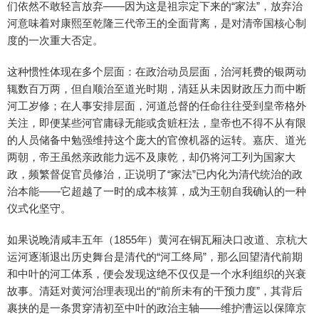
们依然不敢轻言放弃——因为这是祖宗定下来的“家法”，放弃治
河意味着对康熙至乾隆三代帝王的全面背离，是对清帝国核心制
度的一次重大否定。
这种惯性体现在多个层面：在政治动员层面，治河耗费的银两动
辄数百万两，但自顺治至道光时期，清廷从未因财政压力而中断
河工岁修；在人事安排层面，河道总督的任命往往受到皇帝格外
关注，即便某些河官庸碌无能或贪赃枉法，皇帝也不得不从有限
的人员储备中勉强维持这个庞大的官僚机器的运转。嘉庆、道光
两朝，帝王虽然亲政能力远不及康乾，却仍将河工列为国家大
政，频繁督促官员修治，正说明了“家法”已内化为清代统治的政
治本能——它超越了一时的成本核算，成为王朝自我确认的一种
仪式化坚守。
如果说晚清咸丰五年（1855年）黄河在铜瓦厢决口改道、京杭大
运河逐渐退出历史舞台是清代的“河工终局”，那么回望清代前期
和中叶的河工体系，便会发现这绝不仅仅是一个水利组织的兴衰
故事。清廷对黄河治理表现出的“前所未有的干预力度”，其背后
裹挟的是一条贯穿清初至中叶的政治主轴——维护漕运以保障京