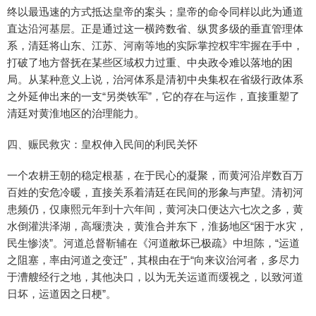
终以最迅速的方式抵达皇帝的案头；皇帝的命令同样以此为通道
直达沿河基层。正是通过这一横跨数省、纵贯多级的垂直管理体
系，清廷将山东、江苏、河南等地的实际掌控权牢牢握在手中，
打破了地方督抚在某些区域权力过重、中央政令难以落地的困
局。从某种意义上说，治河体系是清初中央集权在省级行政体系
之外延伸出来的一支“另类铁军”，它的存在与运作，直接重塑了
清廷对黄淮地区的治理能力。
四、赈民救灾：皇权伸入民间的利民关怀
一个农耕王朝的稳定根基，在于民心的凝聚，而黄河沿岸数百万
百姓的安危冷暖，直接关系着清廷在民间的形象与声望。清初河
患频仍，仅康熙元年到十六年间，黄河决口便达六七次之多，黄
水倒灌洪泽湖，高堰溃决，黄淮合并东下，淮扬地区“困于水灾，
民生惨淡”。河道总督靳辅在《河道敝坏已极疏》中坦陈，“运道
之阻塞，率由河道之变迁”，其根由在于“向来议治河者，多尽力
于漕艘经行之地，其他决口，以为无关运道而缓视之，以致河道
日坏，运道因之日梗”。