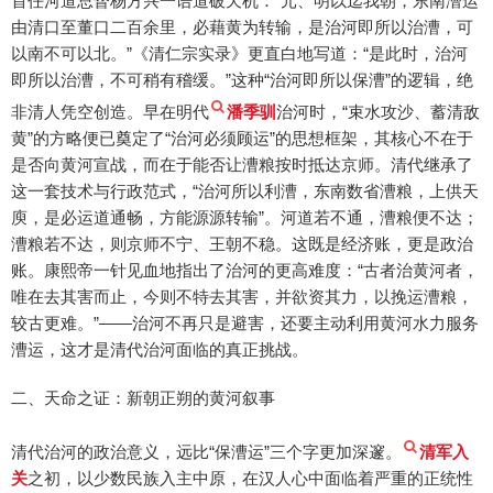
首任河道总督杨方兴一语道破天机：“元、明以迄我朝，东南漕运
由清口至董口二百余里，必藉黄为转输，是治河即所以治漕，可
以南不可以北。”《清仁宗实录》更直白地写道：“是此时，治河
即所以治漕，不可稍有稽缓。”这种“治河即所以保漕”的逻辑，绝
非清人凭空创造。早在明代
潘季驯
治河时，“束水攻沙、蓄清敌
黄”的方略便已奠定了“治河必须顾运”的思想框架，其核心不在于
是否向黄河宣战，而在于能否让漕粮按时抵达京师。清代继承了
这一套技术与行政范式，“治河所以利漕，东南数省漕粮，上供天
庾，是必运道通畅，方能源源转输”。河道若不通，漕粮便不达；
漕粮若不达，则京师不宁、王朝不稳。这既是经济账，更是政治
账。康熙帝一针见血地指出了治河的更高难度：“古者治黄河者，
唯在去其害而止，今则不特去其害，并欲资其力，以挽运漕粮，
较古更难。”——治河不再只是避害，还要主动利用黄河水力服务
漕运，这才是清代治河面临的真正挑战。
二、天命之证：新朝正朔的黄河叙事
清代治河的政治意义，远比“保漕运”三个字更加深邃。
清军入
关
之初，以少数民族入主中原，在汉人心中面临着严重的正统性