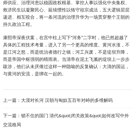
师供应、治理河患以稳固政权根基、掌控人事以强化中央集权、
救济民生以凝聚民心、延续惯性以恪守祖宗成法，五大逻辑层层
递进、相互咬合，将一条河流的治理升华为一场贯穿整个王朝的
持久政治工程。
康熙帝深夜伏案，在宫中柱上写下“河务”二字时，他已然超越了
具体的工程技术考量，进入了另一个更高的维度。黄河水涨，不
是江河之怒，而是统治者德行之镜；河工兴废，不是堤坝升降，
而是帝国中枢强弱的晴雨表。当清帝在泥土飞溅的堤坝上一步步
跋涉，他们从未厌倦过这样一种隐喻的反复确认：大清的国运，
与黄河的安流，是绑在一起的。
上一篇：
大漠对长河 汉朝与匈奴五百年对峙的多维解码
下一篇：
锁不住的国门 清代&quot;闭关政策&quot;如何改写中外
交流格局