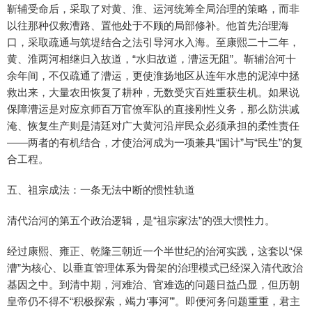
靳辅受命后，采取了对黄、淮、运河统筹全局治理的策略，而非
以往那种仅救漕路、置他处于不顾的局部修补。他首先治理海
口，采取疏通与筑堤结合之法引导河水入海。至康熙二十二年，
黄、淮两河相继归入故道，“水归故道，漕运无阻”。靳辅治河十
余年间，不仅疏通了漕运，更使淮扬地区从连年水患的泥淖中拯
救出来，大量农田恢复了耕种，无数受灾百姓重获生机。如果说
保障漕运是对应京师百万官僚军队的直接刚性义务，那么防洪减
淹、恢复生产则是清廷对广大黄河沿岸民众必须承担的柔性责任
——两者的有机结合，才使治河成为一项兼具“国计”与“民生”的复
合工程。
五、祖宗成法：一条无法中断的惯性轨道
清代治河的第五个政治逻辑，是“祖宗家法”的强大惯性力。
经过康熙、雍正、乾隆三朝近一个半世纪的治河实践，这套以“保
漕”为核心、以垂直管理体系为骨架的治理模式已经深入清代政治
基因之中。到清中期，河难治、官难选的问题日益凸显，但历朝
皇帝仍不得不“积极探索，竭力‘事河’”。即便河务问题重重，君主