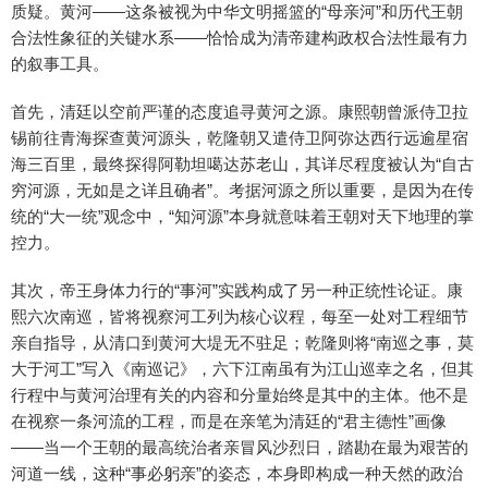
质疑。黄河——这条被视为中华文明摇篮的“母亲河”和历代王朝
合法性象征的关键水系——恰恰成为清帝建构政权合法性最有力
的叙事工具。
首先，清廷以空前严谨的态度追寻黄河之源。康熙朝曾派侍卫拉
锡前往青海探查黄河源头，乾隆朝又遣侍卫阿弥达西行远逾星宿
海三百里，最终探得阿勒坦噶达苏老山，其详尽程度被认为“自古
穷河源，无如是之详且确者”。考据河源之所以重要，是因为在传
统的“大一统”观念中，“知河源”本身就意味着王朝对天下地理的掌
控力。
其次，帝王身体力行的“事河”实践构成了另一种正统性论证。康
熙六次南巡，皆将视察河工列为核心议程，每至一处对工程细节
亲自指导，从清口到黄河大堤无不驻足；乾隆则将“南巡之事，莫
大于河工”写入《南巡记》，六下江南虽有为江山巡幸之名，但其
行程中与黄河治理有关的内容和分量始终是其中的主体。他不是
在视察一条河流的工程，而是在亲笔为清廷的“君主德性”画像
——当一个王朝的最高统治者亲冒风沙烈日，踏勘在最为艰苦的
河道一线，这种“事必躬亲”的姿态，本身即构成一种天然的政治