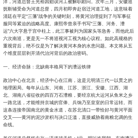
洋，河道总督王光裕因贻误河工被解职勘问。次年三月，安徽巡
抚靳辅受命为河道总督，四月初即奔赴宿迁河道工地，这意味着
清廷在平定“三藩”战争的关键时刻，将黄河治理提到了与军事征
服同等紧迫的战略高度。康熙帝曾亲手书写“三藩、河务、漕
运”六大字悬于宫中柱上，此三事被列为国家头等急务，而他此后
六次南巡，更是无一不将巡视河工视为核心议程。如此高规格的
重视背后，绝不仅是为了解决黄河本身的水患问题。本文将从五
个维度层层剥开清代治河背后的政治密码。
一、经济命脉：北缺南丰格局下的漕运铁律
政治中心在北京，经济中心在江南，这是元明清三代一以贯之的
地理困局。每年从山东、河南、江苏、浙江、安徽、江西、湖
北、湖南八省征收的四百万石漕粮，要经京杭大运河从鱼米之乡
一路北送，才能维持京城的官俸、兵饷乃至皇室的日常运转。而
这条连接帝国南北的黄金水道，在苏北清口一带恰好与黄河平面
交叉——黄河的泥沙淤积与决口泛滥，直接威胁着南粮北调的生
命线。