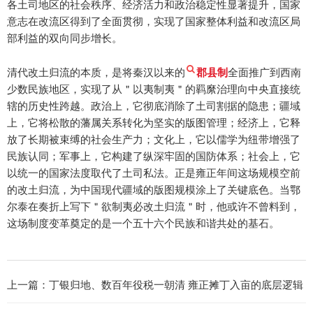
各土司地区的社会秩序、经济活力和政治稳定性显著提升，国家
意志在改流区得到了全面贯彻，实现了国家整体利益和改流区局
部利益的双向同步增长。
清代改土归流的本质，是将秦汉以来的
郡县制
全面推广到西南
少数民族地区，实现了从＂以夷制夷＂的羁縻治理向中央直接统
辖的历史性跨越。政治上，它彻底消除了土司割据的隐患；疆域
上，它将松散的藩属关系转化为坚实的版图管理；经济上，它释
放了长期被束缚的社会生产力；文化上，它以儒学为纽带增强了
民族认同；军事上，它构建了纵深牢固的国防体系；社会上，它
以统一的国家法度取代了土司私法。正是雍正年间这场规模空前
的改土归流，为中国现代疆域的版图规模涂上了关键底色。当鄂
尔泰在奏折上写下＂欲制夷必改土归流＂时，他或许不曾料到，
这场制度变革奠定的是一个五十六个民族和谐共处的基石。
上一篇：
丁银归地、数百年役税一朝清 雍正摊丁入亩的底层逻辑