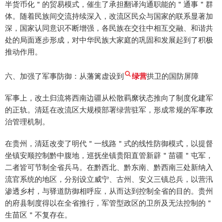
半货币化＂的贸易模式，催生了承担翻译沟通职能的＂通事＂群
体。随着民族间交流持续深入，改流区民众与国家的联系显著加
深，国家认同意识不断增强，各民族在交往中相互交融、和谐共
处的局面逐步形成，对中华民族大家庭的巩固和发展起到了积极
推动作用。
六、加强了军事防御：从藩篱虚设到
绿营
拱卫的国防屏障
军事上，改土归流将西南边疆从松散羁縻状态推向了制度化建军
的正轨。清廷在改流区大规模部署绿营驻军，形成常规的军事政
治管理机制。
在贵州，清廷改变了明代＂一线路＂式的线性防御模式，以提督
坐镇安顺控制黔中腹地，巡抚坐镇贵阳直管新辟＂苗疆＂屯军，
二者皆可节制全省兵马。在黔西北、黔东南、黔西南三处新纳入
流官系统的地区，分别设立威宁、古州、安义三镇总兵，以营汛
渗透乡村，与驿道防御相呼应，从而达到控制全省的目的。贵州
的府县制度得以在全省推行，军管型政区的卫所及无法控制的＂
生苗区＂不复存在。