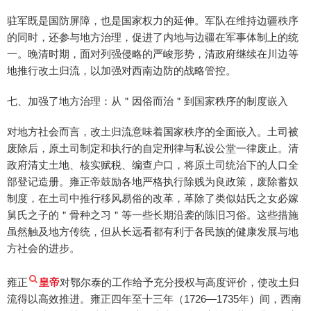
驻军既是国防屏障，也是国家权力的延伸。军队在维持边疆秩序
的同时，还参与地方治理，促进了内地与边疆在军事体制上的统
一。晚清时期，面对列强侵略的严峻形势，清政府继续在川边等
地推行改土归流，以加强对西南边防的战略管控。
七、加强了地方治理：从＂因俗而治＂到国家秩序的制度嵌入
对地方社会而言，改土归流意味着国家秩序的全面嵌入。土司被
废除后，原土司制定和执行的自定刑律与私设公堂一律废止。清
政府清丈土地、核实赋税、编查户口，将原土司统治下的人口全
部登记造册。雍正帝鼓励各地严格执行除贱为良政策，废除蓄奴
制度，在土司中推行移风易俗的改革，革除了类似姑氏之女必嫁
舅氏之子的＂骨种之习＂等一些长期沿袭的陈旧习俗。这些措施
虽然触及地方传统，但从长远看都有利于各民族的健康发展与地
方社会的进步。
雍正
皇帝
对鄂尔泰的工作给予充分授权与高度评价，使改土归
流得以高效推进。雍正四年至十三年（1726—1735年）间，西南