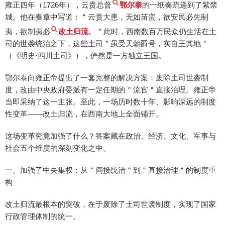
雍正四年（1726年），云贵总督
鄂尔泰
的一纸奏疏递到了紫禁
城。他在奏章中写道：＂云贵大患，无如苗蛮，欲安民必先制
夷，欲制夷必
改土归流
。＂此时，西南数百万民众仍生活在土
司的世袭统治之下，这些土司＂虽受天朝爵号，实自王其地＂
（《明史·四川土司》），俨然是一方独立王国。
鄂尔泰向雍正帝提出了一套完整的解决方案：废除土司世袭制
度，改由中央政府委派有一定任期的＂流官＂直接治理。雍正帝
当即采纳了这一主张。至此，一场历时数十年、影响深远的制度
性变革——改土归流，在西南大地上全面铺开。
这场变革究竟加强了什么？答案藏在政治、经济、文化、军事与
社会五个维度的深刻变化之中。
一、加强了中央集权：从＂间接统治＂到＂直接治理＂的制度重
构
改土归流最根本的突破，在于废除了土司世袭制度，实现了国家
行政管理体制的统一。