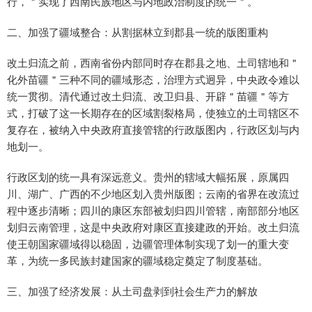
行，＂实现了西南民族地区与内地政治制度的统一＂。
二、加强了疆域整合：从割据林立到郡县一统的版图重构
改土归流之前，西南省份内部同时存在郡县之地、土司辖地和＂
化外苗疆＂三种不同的疆域形态，治理方式迥异，中央政令难以
统一贯彻。清代通过改土归流、改卫归县、开辟＂苗疆＂等方
式，打破了这一长期存在的区域割裂格局，使独立的土司辖区不
复存在，被纳入中央政府直接管辖的行政版图内，行政区划与内
地划一。
行政区划的统一具有深远意义。贵州的辖域大幅拓展，原属四
川、湖广、广西的不少地区划入贵州版图；云南的省界在改流过
程中逐步清晰；四川的康区东部被划归四川管辖，南部部分地区
划归云南管理，这是中央政府对康区直接建政的开始。改土归流
使王朝国家疆域得以稳固，边疆管理体制实现了划一的重大变
革，为统一多民族封建国家的疆域稳定奠定了制度基础。
三、加强了经济发展：从土司盘剥到社会生产力的解放