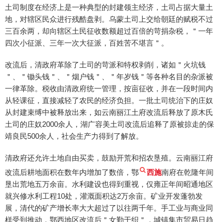
土司制度在经济上是一种典型的封建领主经济，土司占据大量土
地，对辖区民众进行残酷盘剥。乌蒙土司上交给朝廷的赋税不过
三百余两，却向辖区土民征收数额超过百倍的苛捐杂税，＂一年
四次小征派、三年一次大征派，百姓苦不堪言＂。
改流后，清政府革除了土司的苛派和特权剥削，诸如＂火坑钱
＂、＂锄头钱＂、＂烟户钱＂、＂年岁钱＂等各种名目的杂派被
一律革除。税收由清政府统一管理，按亩征收，并在一段时间内
从轻课征，直接减轻了农民的经济负担。一批土司统治下的庄奴
从封建束缚中被释放出来，如云南丽江土府改流后释放了原木氏
土司的庄奴2000余人，湖广容美土司改流后追释了原被掠走的保
靖良民500余人，社会生产力得到了解放。
清政府还允许土地自由买卖，鼓励开荒和招农垦殖。云南丽江府
改流后耕地面积在数年内增加了数倍，鄂
西施
南府在乾隆年间
垦出荒地五万余亩。水利建设也得到重视，仅雍正年间昭通地区
就兴修水利工程10处，灌溉面积达2万余亩。矿业开发蓬勃发
展，清代的矿产增长率大大超过了以往两千年。手工业与商业同
样受到推动，鄂西地区改流后＂女勤于织＂，城镇集市贸易日趋