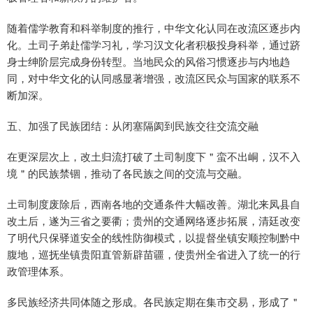
随着儒学教育和科举制度的推行，中华文化认同在改流区逐步内
化。土司子弟赴儒学习礼，学习汉文化者积极投身科举，通过跻
身士绅阶层完成身份转型。当地民众的风俗习惯逐步与内地趋
同，对中华文化的认同感显著增强，改流区民众与国家的联系不
断加深。
五、加强了民族团结：从闭塞隔阂到民族交往交流交融
在更深层次上，改土归流打破了土司制度下＂蛮不出峒，汉不入
境＂的民族禁锢，推动了各民族之间的交流与交融。
土司制度废除后，西南各地的交通条件大幅改善。湖北来凤县自
改土后，遂为三省之要衢；贵州的交通网络逐步拓展，清廷改变
了明代只保驿道安全的线性防御模式，以提督坐镇安顺控制黔中
腹地，巡抚坐镇贵阳直管新辟苗疆，使贵州全省进入了统一的行
政管理体系。
多民族经济共同体随之形成。各民族定期在集市交易，形成了＂