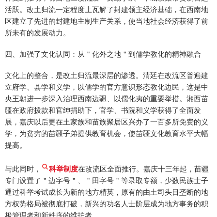
活跃。改土归流一定程度上瓦解了封建领主经济基础，在西南地
区建立了先进的封建地主制生产关系，使当地社会经济获得了前
所未有的发展动力。
四、加强了文化认同：从＂化外之地＂到儒学教化的精神融合
文化上的整合，是改土归流最深层的渗透。清廷在改流区普遍建
立府学、县学和义学，以儒学的官方意识形态教化边民，这是中
央王朝进一步深入治理西南边疆、以儒化夷的重要举措。湘西苗
疆在政府拨款和官绅捐助下，官学、书院和义学获得了全面发
展，嘉庆以后更在土家族和苗族聚居区兴办了一百多所免费的义
学，为贫穷的苗疆子弟提供教育机会，使苗疆文化教育水平大幅
提高。
与此同时，
科举制度
在改流区全面推行。嘉庆十三年起，苗疆
专门设置了＂边字号＂、＂田字号＂等录取专额，少数民族士子
通过科举考试成长为新的地方精英，原有的由土司头目垄断的地
方权势格局被彻底打破，新兴的功名人士阶层成为地方事务的积
极管理者和新秩序的维护者。