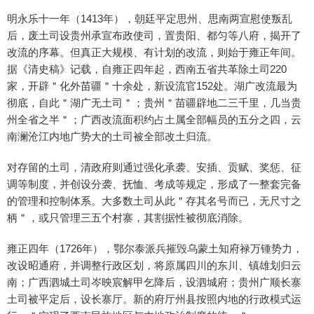
明永乐十一年（1413年），朝廷平定思州、思南两宣慰使叛乱
后，废土司设贵州承宣布政使司，置贵阳、都匀等八府，揭开了
改流的序幕。但真正大规模、有计划的改流，则始于雍正年间。
据《清史稿》记载，自雍正四年起，西南五省共革除土司220
家，开辟＂化外苗疆＂十余处，新设流官152处。湖广改流最为
彻底，自此＂湖广无土司＂；贵州＂苗疆辟地二三千里，几当贵
州全省之半＂；广西改流面积约占土属全部幅员的五分之四，云
南澜沧江内地广势大的土司被全部改土归流。
对存留的土司，清政府则通过强化承袭、安插、贡赋、奖惩、征
调等制度，并创设分袭、抚恤、考成等规定，形成了一整套完备
的管理和控制体系。大多数土司从此＂存其名号而已，无尺寸之
柄＂，或只管理三五个村寨，其割据性被彻底消除。
雍正四年（1726年），鄂尔泰派兵摧毁乌蒙土知府禄万锺势力，
改设昭通府，并调整行政区划，将原属四川的东川、镇雄划归云
南；广西泗城土司岑映宸解甲乞降后，设泗城府；贵州广顺长寨
土司被平定后，设长寨厅。新的府厅州县按照内地的行政模式运