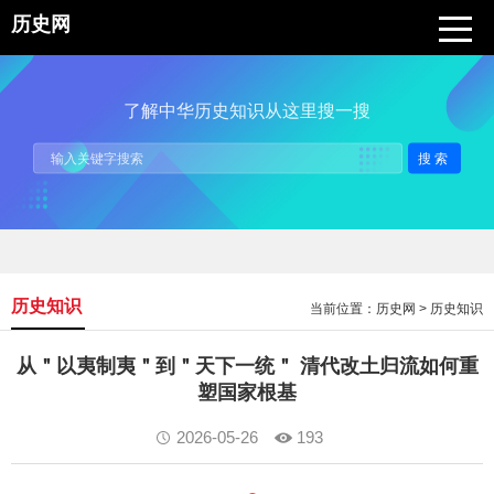
历史网
了解中华历史知识从这里搜一搜
搜索
历史知识
当前位置：
历史网
>
历史知识
从＂以夷制夷＂到＂天下一统＂ 清代改土归流如何重
塑国家根基
2026-05-26
193