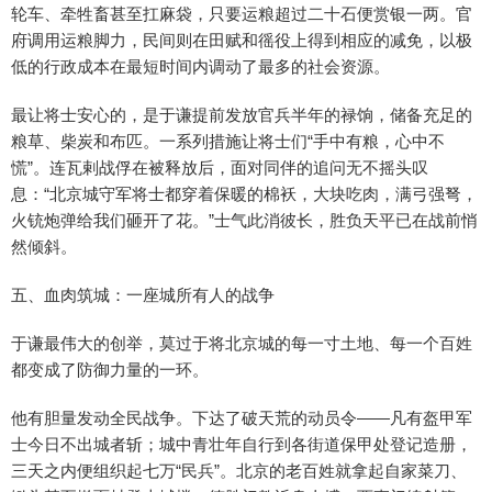
轮车、牵牲畜甚至扛麻袋，只要运粮超过二十石便赏银一两。官
府调用运粮脚力，民间则在田赋和徭役上得到相应的减免，以极
低的行政成本在最短时间内调动了最多的社会资源。
最让将士安心的，是于谦提前发放官兵半年的禄饷，储备充足的
粮草、柴炭和布匹。一系列措施让将士们“手中有粮，心中不
慌”。连瓦剌战俘在被释放后，面对同伴的追问无不摇头叹
息：“北京城守军将士都穿着保暖的棉袄，大块吃肉，满弓强弩，
火铳炮弹给我们砸开了花。”士气此消彼长，胜负天平已在战前悄
然倾斜。
五、血肉筑城：一座城所有人的战争
于谦最伟大的创举，莫过于将北京城的每一寸土地、每一个百姓
都变成了防御力量的一环。
他有胆量发动全民战争。下达了破天荒的动员令——凡有盔甲军
士今日不出城者斩；城中青壮年自行到各街道保甲处登记造册，
三天之内便组织起七万“民兵”。北京的老百姓就拿起自家菜刀、