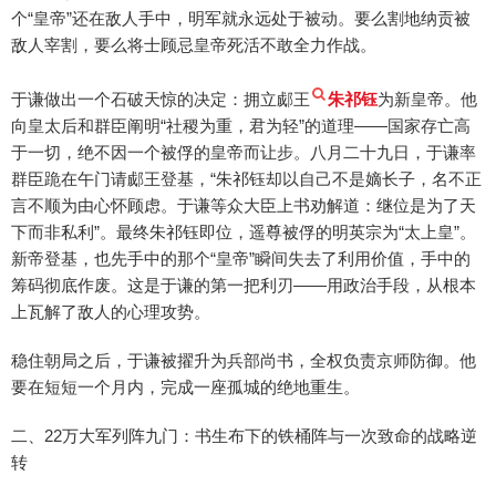
个“皇帝”还在敌人手中，明军就永远处于被动。要么割地纳贡被
敌人宰割，要么将士顾忌皇帝死活不敢全力作战。
于谦做出一个石破天惊的决定：拥立郕王
朱祁钰
为新皇帝。他
向皇太后和群臣阐明“社稷为重，君为轻”的道理——国家存亡高
于一切，绝不因一个被俘的皇帝而让步。八月二十九日，于谦率
群臣跪在午门请郕王登基，“朱祁钰却以自己不是嫡长子，名不正
言不顺为由心怀顾虑。于谦等众大臣上书劝解道：继位是为了天
下而非私利”。最终朱祁钰即位，遥尊被俘的明英宗为“太上皇”。
新帝登基，也先手中的那个“皇帝”瞬间失去了利用价值，手中的
筹码彻底作废。这是于谦的第一把利刃——用政治手段，从根本
上瓦解了敌人的心理攻势。
稳住朝局之后，于谦被擢升为兵部尚书，全权负责京师防御。他
要在短短一个月内，完成一座孤城的绝地重生。
二、22万大军列阵九门：书生布下的铁桶阵与一次致命的战略逆
转