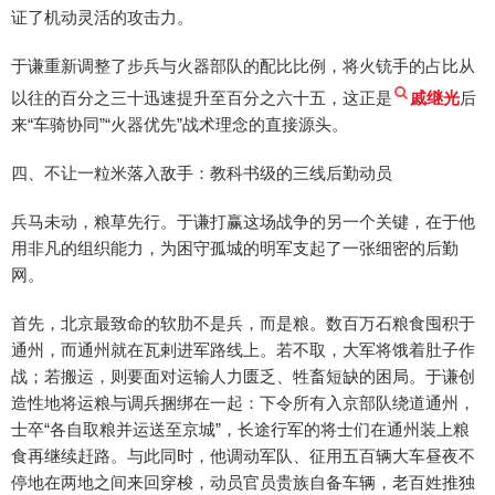
证了机动灵活的攻击力。
于谦重新调整了步兵与火器部队的配比比例，将火铳手的占比从
以往的百分之三十迅速提升至百分之六十五，这正是
戚继光
后
来“车骑协同”“火器优先”战术理念的直接源头。
四、不让一粒米落入敌手：教科书级的三线后勤动员
兵马未动，粮草先行。于谦打赢这场战争的另一个关键，在于他
用非凡的组织能力，为困守孤城的明军支起了一张细密的后勤
网。
首先，北京最致命的软肋不是兵，而是粮。数百万石粮食囤积于
通州，而通州就在瓦剌进军路线上。若不取，大军将饿着肚子作
战；若搬运，则要面对运输人力匮乏、牲畜短缺的困局。于谦创
造性地将运粮与调兵捆绑在一起：下令所有入京部队绕道通州，
士卒“各自取粮并运送至京城”，长途行军的将士们在通州装上粮
食再继续赶路。与此同时，他调动军队、征用五百辆大车昼夜不
停地在两地之间来回穿梭，动员官员贵族自备车辆，老百姓推独