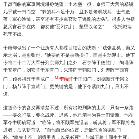
于谦面临的军事困境堪称绝望：土木堡一役，京师三大营的精锐
几乎被一扫而空，“剩的兵不足十万，且多是老弱残兵，士气低
落，军心涣散，甚至还有不少军官动了逃跑的念头”。很多人包括
总兵官石亨在内，都劝他“悉闭九门，坚壁以老之”——依托城墙
死守不出。
于谦却做出了一个让所有人都瞠目结舌的决断：“贼张甚矣，而又
示之弱，是愈张也。”他要的不是被动挨打，而是主动迎击。他下
令将二十二万大军分列京师九门之外：石亨阵于德胜门，陶瑾阵
于安定门，刘安阵于东直门，朱瑛阵于朝阳门，刘聚阵于西直
门，顾兴祖阵于阜成门，
李端
阵于正阳门，刘德新阵于崇文
门，杨节阵于宣武门。更关键的是，他下令紧闭九门，只出不
进。
这道命令的含义再清楚不过：所有出城列阵的士兵，只有一条路
——要么打赢，要么战死。退路，他已亲手为将士们斩断。他在
军令中明确写道：“临阵，将不顾军先退者，斩其将；军不顾将先
退者，后队斩前队。”而他自己的位置，是最危险的德胜门
外。“率先士卒，躬擐甲胄，以示必死”，与城下将士同生共死。