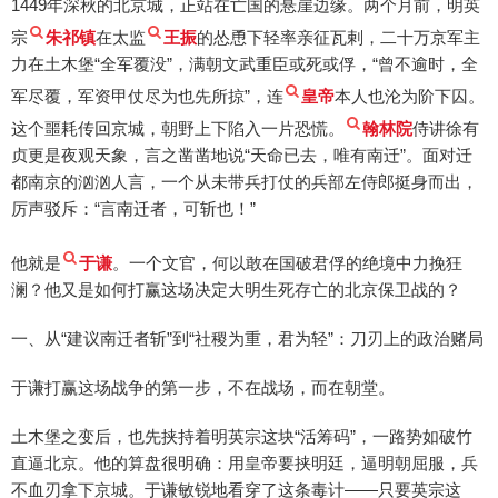
1449年深秋的北京城，正站在亡国的悬崖边缘。两个月前，明英
宗
朱祁镇
在太监
王振
的怂恿下轻率亲征瓦剌，二十万京军主
力在土木堡“全军覆没”，满朝文武重臣或死或俘，“曾不逾时，全
军尽覆，军资甲仗尽为也先所掠”，连
皇帝
本人也沦为阶下囚。
这个噩耗传回京城，朝野上下陷入一片恐慌。
翰林院
侍讲徐有
贞更是夜观天象，言之凿凿地说“天命已去，唯有南迁”。面对迁
都南京的汹汹人言，一个从未带兵打仗的兵部左侍郎挺身而出，
厉声驳斥：“言南迁者，可斩也！”
他就是
于谦
。一个文官，何以敢在国破君俘的绝境中力挽狂
澜？他又是如何打赢这场决定大明生死存亡的北京保卫战的？
一、从“建议南迁者斩”到“社稷为重，君为轻”：刀刃上的政治赌局
于谦打赢这场战争的第一步，不在战场，而在朝堂。
土木堡之变后，也先挟持着明英宗这块“活筹码”，一路势如破竹
直逼北京。他的算盘很明确：用皇帝要挟明廷，逼明朝屈服，兵
不血刃拿下京城。于谦敏锐地看穿了这条毒计——只要英宗这