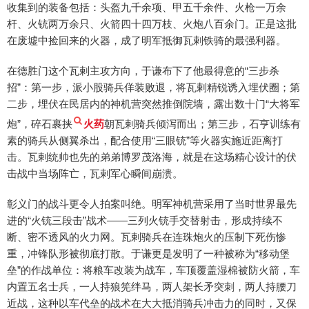
收集到的装备包括：头盔九千余项、甲五千余件、火枪一万余
杆、火铳两万余只、火箭四十四万枝、火炮八百余门。正是这批
在废墟中捡回来的火器，成了明军抵御瓦剌铁骑的最强利器。
在德胜门这个瓦剌主攻方向，于谦布下了他最得意的“三步杀
招”：第一步，派小股骑兵佯装败退，将瓦剌精锐诱入埋伏圈；第
二步，埋伏在民居内的神机营突然推倒院墙，露出数十门“大将军
炮”，碎石裹挟
火药
朝瓦剌骑兵倾泻而出；第三步，石亨训练有
素的骑兵从侧翼杀出，配合使用“三眼铳”等火器实施近距离打
击。瓦剌统帅也先的弟弟博罗茂洛海，就是在这场精心设计的伏
击战中当场阵亡，瓦剌军心瞬间崩溃。
彰义门的战斗更令人拍案叫绝。明军神机营采用了当时世界最先
进的“火铳三段击”战术——三列火铳手交替射击，形成持续不
断、密不透风的火力网。瓦剌骑兵在连珠炮火的压制下死伤惨
重，冲锋队形被彻底打散。于谦更是发明了一种被称为“移动堡
垒”的作战单位：将粮车改装为战车，车顶覆盖湿棉被防火箭，车
内置五名士兵，一人持狼筅绊马，两人架长矛突刺，两人持腰刀
近战，这种以车代垒的战术在大大抵消骑兵冲击力的同时，又保