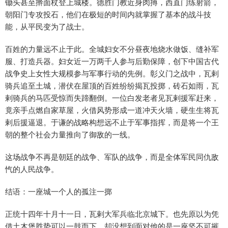
锄头甚至擀面杖登上城楼。德胜门教近身肉搏，西直门练射箭，
朝阳门专攻投石，他们在极短的时间内就掌握了基本的战斗技
能，从平民变为了战士。
百姓的力量远不止于此。全城妇女不分昼夜地烧水做饭、缝补军
服、打造兵器。妇女近一万两千人参与后勤保障，创下中国古代
战争史上女性大规模参与军事行动的先例。彰义门之战中，瓦剌
骑兵追至土城，潜伏在屋顶的百姓纷纷揭瓦投掷，砖石如雨，瓦
剌骑兵的马匹受惊而失蹄翻倒。一位白发老者见瓦剌援军赶来，
竟亲手点燃自家草屋，火借风势形成一道冲天火墙，硬生生将瓦
剌后援逼退。于谦的战略构想远不止于军事指挥，而是将一个王
朝的整个社会力量推向了御敌的一线。
这场战争不再是朝廷的战争、军队的战争，而是全体军民同仇敌
忾的人民战争。
结语：一座城一个人的孤注一掷
正统十四年十月十一日，瓦剌大军兵临北京城下。也先原以为凭
借土木堡胜势可以一鼓而下，却没想到面对他的是一座坚不可摧