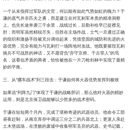
一个从未指挥过军队的文官，何以能有如此气势如虹的魄力？于
谦的底气并非匹夫之勇，而是建立在对瓦剌军本质的精准洞察
上。也先长途奔袭三千余里，战线过长，后勤补给早已捉襟见
肘；而明军虽然精锐尽失，但胜在主场作战，士气一旦通过正确
的组织和激扬手段被充分调动起来，凭借坚固的城防和先进的火
器优势，完全有能力与瓦剌打一场阵地对攻战。他既要摧毁瓦剌
骑兵不可战胜的神话，又不愿背负“弃守京师、千古罪人”的骂
名，这看似矛盾的两者，恰恰被他在一片刀枪剑林中实现了最精
妙的平衡。
三、从“骡车战术”到三段击：于谦如何将火器优势发挥到极致
如果说“列阵九门”体现了于谦的战略胆识，那么他对火器的精妙
运用，则是北京保卫战能够以少胜多的战术密码。
于谦在短短两个月内，完成了堪称奇迹的武器动员。他命令工部
昼夜赶制，从南京库存中调运三分之二的兵器北上；更派人亲赴
土木堡战场，在溃败的废墟中收集明军丢弃的武器。史书记载，