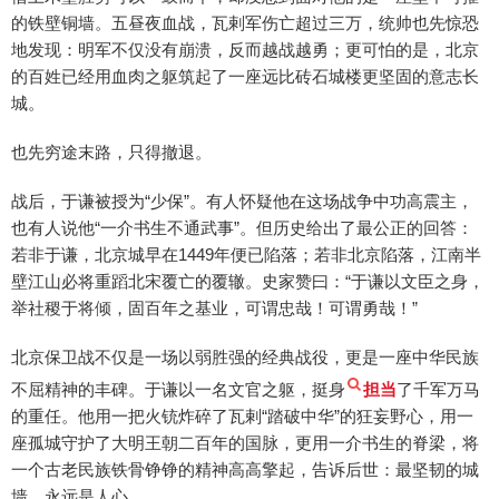
的铁壁铜墙。五昼夜血战，瓦剌军伤亡超过三万，统帅也先惊恐
地发现：明军不仅没有崩溃，反而越战越勇；更可怕的是，北京
的百姓已经用血肉之躯筑起了一座远比砖石城楼更坚固的意志长
城。
也先穷途末路，只得撤退。
战后，于谦被授为“少保”。有人怀疑他在这场战争中功高震主，
也有人说他“一介书生不通武事”。但历史给出了最公正的回答：
若非于谦，北京城早在1449年便已陷落；若非北京陷落，江南半
壁江山必将重蹈北宋覆亡的覆辙。史家赞曰：“于谦以文臣之身，
举社稷于将倾，固百年之基业，可谓忠哉！可谓勇哉！”
北京保卫战不仅是一场以弱胜强的经典战役，更是一座中华民族
不屈精神的丰碑。于谦以一名文官之躯，挺身
担当
了千军万马
的重任。他用一把火铳炸碎了瓦剌“踏破中华”的狂妄野心，用一
座孤城守护了大明王朝二百年的国脉，更用一介书生的脊梁，将
一个古老民族铁骨铮铮的精神高高擎起，告诉后世：最坚韧的城
墙，永远是人心。