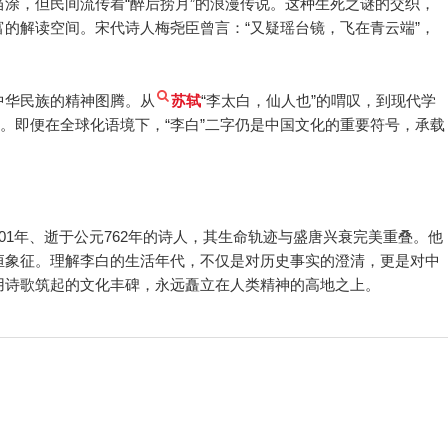
涂，但民间流传着“醉后捞月”的浪漫传说。这种生死之谜的交织，
的解读空间。宋代诗人梅尧臣曾言：“又疑瑶台镜，飞在青云端”，
。
中华民族的精神图腾。从
苏轼
“李太白，仙人也”的喟叹，到现代学
华。即便在全球化语境下，“李白”二字仍是中国文化的重要符号，承载
01年、逝于公元762年的诗人，其生命轨迹与盛唐兴衰完美重叠。他
恒象征。理解李白的生活年代，不仅是对历史事实的澄清，更是对中
用诗歌筑起的文化丰碑，永远矗立在人类精神的高地之上。