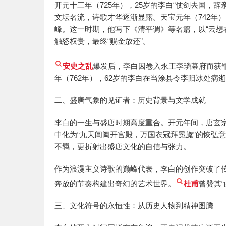
开元十三年（725年），25岁的李白“仗剑去国，
文坛名流，诗歌才华逐渐显露。天宝元年（742年
峰。这一时期，他写下《清平调》等名篇，以“云想
触怒权贵，最终“赐金放还”。
安史之乱
爆发后，李白因卷入永王李璘幕府而获
年（762年），62岁的李白在当涂县令李阳冰处病
二、盛唐气象的见证者：历史背景与文学成就
李白的一生与盛唐时期高度重合。开元年间，唐玄宗
中化为“九天阊阖开宫殿，万国衣冠拜冕旒”的恢弘
不羁，更折射出盛唐文化的自信与张力。
作为浪漫主义诗歌的巅峰代表，李白的创作突破了传
奔放的节奏构建出奇幻的艺术世界。
杜甫
曾赞其
三、文化符号的永恒性：从历史人物到精神图腾