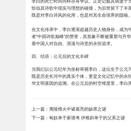
李白的死亡时间同样存有争议。正史记载其病逝于当
恰似其诗歌中现实与理想的碰撞，为后世留下了丰富
既是对李白诗风的化用，也是对其生命境界的隐喻
在文化传承中，李白逐渐超越历史人物身份，成为
者“中国诗歌巅峰”的赞誉，其形象不断被重塑与升
着中国人对自由、浪漫与诗意的永恒追求。
四、结语：公元后的文化丰碑
当我们以公元纪年为坐标审视李白，这位生于公元7
既是历史长河中的真实个体，更是文化记忆中的永
华文明基因的追溯。在公元后的时空维度里，李白
上一篇：
夷陵烽火中诸葛亮的缺席之谜
下一篇：
匈奴单于家谱考 伊稚斜单于的父系之谜