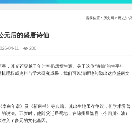
当前位置：
历史网
>
历史知识
 公元后的盛唐诗仙
026-04-11
200
恒星，其光芒穿越千年时空仍熠熠生辉。关于这位“诗仙”的生平年
过梳理权威史料与学术研究成果，我们可以清晰地勾勒出这位盛唐文
载于《李白年谱》及《新唐书》等典籍。其出生地虽存争议，但学术界普
）的说法。五岁时，他随父迁居蜀地，在绵州昌隆县（今四川江油）
歌注入了多元的文化基因。