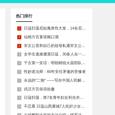
热门排行
日寇扫荡尼姑庵兽性大发，14名尼姑遭玷污后集体自焚
仙桃方言童谣顺口溜
宋文公竟和自己的祖母私通宋文公是如何死的
女学生逃难遭遇日寇，30多人在一所小校里被集体奸淫
千古第一笑话：明朝精锐火器部队亡于一只'鸡'
性妙老法师：60年安住茅篷的苦修者
永远的“二炮” ——写在中国人民解放军火箭军组建之际
武汉方言俗语拾趣
日寇扫荡，将7名青年妇女剥光衣裤在庙前糟蹋
不忍看 日寇山西屠城7人轮奸少女后揪双腿活活分尸
古代阉割太监的方法介绍：绳系法与揉捏法