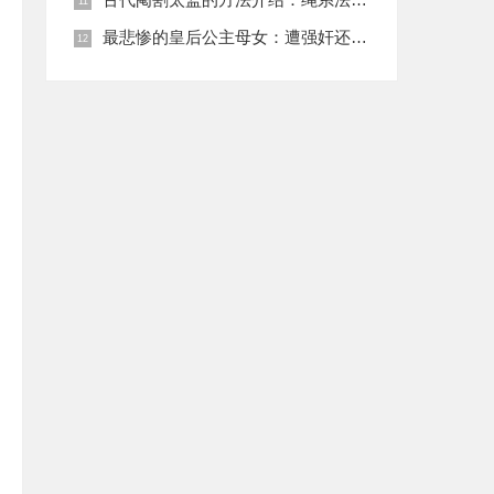
最悲惨的皇后公主母女：遭强奸还被卖为奴