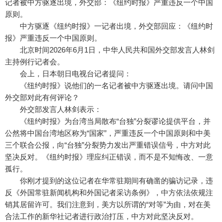
记者被中方驱逐出境，外交部：《纽约时报》严重违反一个中国
原则。
中方驱逐《纽约时报》一记者出境，外交部回应：《纽约时
报》严重违反一个中国原则。
北京时间2026年6月1日，中华人民共和国外交部发言人林剑
主持例行记者会。
会上，日本朝日电视台记者提问：
《纽约时报》说他们的一名记者被中方驱逐出境。请问中国
外交部对此有何评论？
外交部发言人林剑表示：
《纽约时报》为台湾当局散布“台独”分裂谬论提供平台，并
公然将中国台湾地区称为“国家”，严重违反一个中国原则和中美
三个联合公报，向“台独”分裂势力发出严重错误信号，中方对此
坚决反对。《纽约时报》理应纠正错误，而不是不知悔改、一意
孤行。
你刚才提到的这位记者在华常驻期间有确凿的骗访记录，违
反《外国常驻新闻机构和外国记者采访条例》，中方依法依规注
销其居留许可。我们注意到，美方以所谓的“对等”为由，对在美
合法工作的新华社记者进行政治打压，中方对此坚决反对。