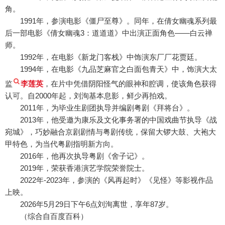
角。
1991年，参演电影《僵尸至尊》。同年，在倩女幽魂系列最
后一部电影《倩女幽魂3：道道道》中出演正面角色——白云禅
师。
1992年，在电影《新龙门客栈》中饰演东厂厂花贾廷。
1994年，在电影《九品芝麻官之白面包青天》中，饰演大太
监
李莲英
，在片中凭借阴阳怪气的眼神和腔调，使该角色获得
认可。自2000年起，刘洵基本息影，鲜少再拍戏。
2011年，为毕业生剧团执导并编剧粤剧《拜将台》。
2013年，他受邀为康乐及文化事务署的中国戏曲节执导《战
宛城》，巧妙融合京剧剧情与粤剧传统，保留大锣大鼓、大袍大
甲特色，为当代粤剧指明新方向。
2016年，他再次执导粤剧《舍子记》。
2019年，荣获香港演艺学院荣誉院士。
2022年-2023年，参演的《风再起时》《见怪》等影视作品
上映。
2026年5月29日下午6点刘洵离世，享年87岁。
（综合自百度百科）