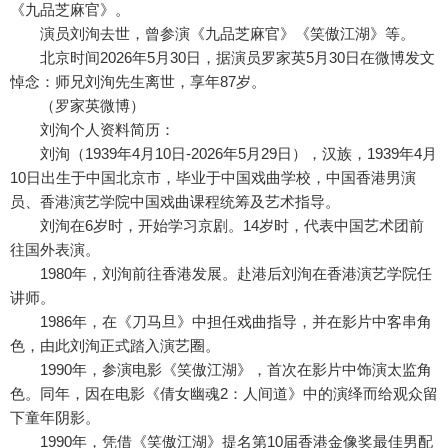
《九品芝麻官》。
演员刘洵去世，曾参演《九品芝麻官》《笑傲江湖》等。
北京时间2026年5月30日，据演员罗家英5月30日在微博发文
悼念：师兄刘洵先生离世，享年87岁。
（罗家英微博）
刘洵个人资料简历：
刘洵（1939年4月10日-2026年5月29日），汉族，1939年4月
10日出生于中国北京市，毕业于中国戏曲学校，中国香港男演
员、香港演艺学院中国戏曲课程统筹及艺术指导。
刘洵在6岁时，开始学习京剧。14岁时，代表中国艺术团前
往国外表演。
1980年，刘洵前往香港发展。赴港后刘洵在香港演艺学院任
讲师。
1986年，在《刀马旦》中担任戏曲指导，并在影片中客串角
色，由此刘洵正式踏入演艺圈。
1990年，参演电影《笑傲江湖》，首次在影片中饰演太监角
色。同年，因在电影《倩女幽魂2：人间道》中的演绎而给观众留
下童年阴影。
1990年，凭借《笑傲江湖》提名第10届香港金像奖最佳男配