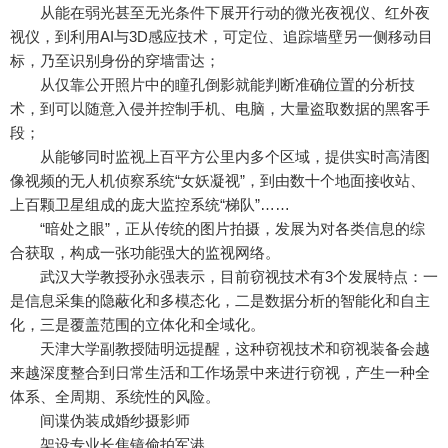
从能在弱光甚至无光条件下展开行动的微光夜视仪、红外夜
视仪，到利用AI与3D感应技术，可定位、追踪墙壁另一侧移动目
标，乃至识别身份的穿墙雷达；
从仅靠公开照片中的瞳孔倒影就能判断准确位置的分析技
术，到可以随意入侵并控制手机、电脑，大量盗取数据的黑客手
段；
从能够同时监视上百平方公里内多个区域，提供实时高清图
像视频的无人机侦察系统“女妖凝视”，到由数十个地面接收站、
上百颗卫星组成的庞大监控系统“梯队”……
“暗处之眼”，正从传统的图片拍摄，发展为对各类信息的综
合获取，构成一张功能强大的监视网络。
武汉大学教授孙永强表示，目前窃视技术有3个发展特点：一
是信息采集的隐蔽化和多模态化，二是数据分析的智能化和自主
化，三是覆盖范围的立体化和全域化。
天津大学副教授陆明远提醒，这种窃视技术和窃视装备会越
来越深度整合到日常生活和工作场景中来进行窃视，产生一种全
体系、全周期、系统性的风险。
间谍伪装成婚纱摄影师
架设专业长焦镜偷拍军港