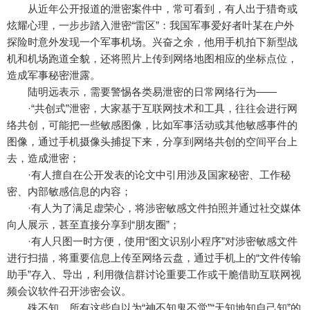
从近年公开报道的泄密案件中，常可看到，有人出于猎奇或
炫耀心理，一步步踏入泄密“雷区”：我国军事爱好者叶某在户外
探险时意外发现一个军事机场。兴奋之余，他用手机拍下新型战
机和机场跑道全貌，还将照片上传到网络地图相应的坐标点位，
造成军事秘密泄露。
陆明远表示，需要警惕各类易泄密的日常网络行为——
·“共创式”泄密，大家基于互联网技术和工具，往往会进行网
络共创，可能把一些敏感图像，比如军事活动或其他敏感事件的
图像，通过手机摄像头捕捉下来，分享到网络共创的空间平台上
去，造成泄密；
·有人擅自在公开发表的论文中引用涉及国家秘密、工作秘
密、内部敏感信息的内容；
·有人为了满足虚荣心，将涉密敏感文件拍照并通过社交媒体
向人展示，甚至直接分享到“朋友圈”；
·有人只图一时方便，使用“图文识别小程序”对涉密敏感文件
进行扫描，将重要信息上传至网络云盘，通过手机上的“文件传输
助手”存入、导出，利用微信群讨论重要工作或干脆借助互联网视
频会议软件召开涉密会议。
殊不知，所有这些自以为“神不知鬼不觉”“天知地知自己知”的