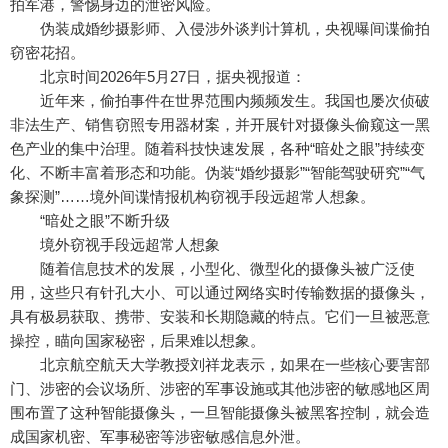
拍军港，警惕身边的泄密风险。
伪装成婚纱摄影师、入侵涉外谈判计算机，央视曝间谍偷拍
窃密花招。
北京时间2026年5月27日，据央视报道：
近年来，偷拍事件在世界范围内频频发生。我国也屡次侦破
非法生产、销售窃照专用器材案，并开展针对摄像头偷窥这一黑
色产业的集中治理。随着科技快速发展，各种“暗处之眼”持续变
化、不断丰富着形态和功能。伪装“婚纱摄影”“智能驾驶研究”“气
象探测”……境外间谍情报机构窃视手段远超常人想象。
“暗处之眼”不断升级
境外窃视手段远超常人想象
随着信息技术的发展，小型化、微型化的摄像头被广泛使
用，这些只有针孔大小、可以通过网络实时传输数据的摄像头，
具有极易获取、携带、安装和长期隐藏的特点。它们一旦被恶意
操控，瞄向国家秘密，后果难以想象。
北京航空航天大学教授刘祥龙表示，如果在一些核心要害部
门、涉密的会议场所、涉密的军事设施或其他涉密的敏感地区周
围布置了这种智能摄像头，一旦智能摄像头被黑客控制，就会造
成国家机密、军事秘密等涉密敏感信息外泄。