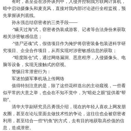
有时，甚至会在涉外谈判中，入侵并控制我方联网计算机，
暗中启动摄像头和麦克风，直接对我内部讨论进行全程监视，预
先掌握谈判底线。
孙永强总结窃密者的三类手段——
·“瞒天过海”式，窃密者伪装成游客、记者等合法身份来获取
相关涉密敏感信息；
·“借尸还魂”式，假借项目作为掩护将窃密装备包装进科学研
究项目、企业合作项目，从而实现对涉密敏感信息的获取；
·“暗度陈仓”式，通过网络漏洞、恶意程序，入侵摄像头、电
脑等设备，实现无接触式的窃视。
警惕日常泄密行为：
军迷拍摄军事机场上传网络
值得特别注意的是，除了这些花样迭出的主动窥视，一些看
似平常的大意之举，也会在不知不觉中，为“暗处之眼”提供着“帮
助”。
清华大学副研究员吕勇强介绍，现在的年轻人喜欢上网发朋
友圈，甚至在论坛里面去做技术性的争论，这往往也会被窃密者
利用，甚至结合一些“钓鱼”的方式，去有目的地获取高价值的信
息，造成泄密。