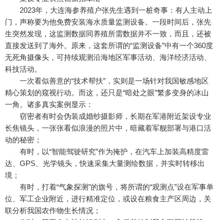
2023年，大连海参养殖户张先生遇到一桩奇事：有人主动上
门，声称要为他免费安装海水质量监测设备。一段时间后，张先
生突然发现，这监测数据同养殖所需数据并不一致，而且，还被
直接发送到了海外。原来，这套所谓的“监测设备”中有一个360度
无死角摄像头，可持续观测沿海地区军事活动、海洋经济活动、
科技活动。
一次看似善意的“技术帮扶”，实则是一场针对我国敏感地区
精心策划的窥视行动。而这，还只是“暗处之眼”繁多变身的冰山
一角。诸多真实案例显示：
窃密者有时会伪装成婚纱摄影师，长期在军港附近架设专业
长焦镜头，一张张看似浪漫的照片中，暗藏着军舰部署与港口活
动的秘密；
有时，以“智能驾驶研究”作为掩护，在汽车上加装高精度雷
达、GPS、光学镜头，快速采集大量测绘数据，并实时转移出
境；
有时，打着“气象探测”的旗号，将所谓的“观测点”设在军事单
位、军工企业附近，进行精准定位，或设在粮食主产区周边，关
联分析我国农作物生长情况；