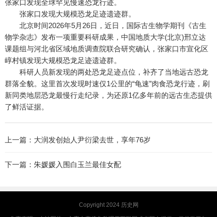
张家口发现全球罕见慢速恐龙行迹。
张家口发现大规模恐龙足迹遗迹群。
北京时间2026年5月26日，近日，国际古生物学期刊《古生
物学杂志》发布一项重要科研成果，中国地质大学(北京)邢立达
课题组与河北省区域地质调查院联合研究确认，张家口市宣化区
崞村镇发现大规模恐龙足迹遗迹群。
科研人员新发现的两处恐龙足迹点位，补齐了当地远古恐龙
群落全貌。这里首次发现时速仅1公里的“龟速”肉食恐龙行迹，刷
新同类地层恐龙最慢行走纪录，为还原1亿多年前的远古生态提供
了鲜活证据。
上一篇：
大润发创始人尹衍梁去世，享年76岁
下一篇：
朱媛媛入围白玉兰最佳女配
Copyright 2024
历史网