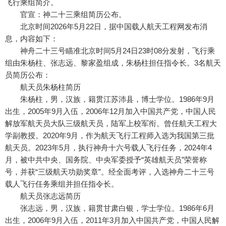
飞行乘组简介。
官宣：神二十三乘组简历公布。
北京时间2026年5月22日，据中国载人航天工程网发布消
息，内容如下：
神舟二十三号瞄准北京时间5月24日23时08分发射，飞行乘
组由朱杨柱、张志远、黎家盈组成，朱杨柱担任指令长。3名航天
员简历公布：
航天员朱杨柱简历
朱杨柱，男，汉族，籍贯江苏沛县，博士学位。1986年9月
出生，2005年9月入伍，2006年12月加入中国共产党，中国人民
解放军航天员大队三级航天员，陆军上校军衔。曾任航天工程大
学副教授。2020年9月，作为航天飞行工程师入选为我国第三批
航天员。2023年5月，执行神舟十六号载人飞行任务，2024年4
月，被中共中央、国务院、中央军委授予“英雄航天员”荣誉称
号，并获“三级航天功勋奖章”。经全面考评，入选神舟二十三号
载人飞行任务乘组并担任指令长。
航天员张志远简历
张志远，男，汉族，籍贯甘肃白银，学士学位。1986年6月
出生，2006年9月入伍，2011年3月加入中国共产党，中国人民解