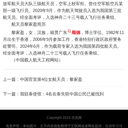
放军航天员大队三级航天员，空军上校军衔。曾任空军航空兵某
部一级飞行员。2020年9月，作为航天驾驶员入选为我国第三批
航天员。经全面考评，入选神舟二十三号载人飞行任务乘组。
航天员黎家盈简历
黎家盈，女，汉族，籍贯广东
顺德
，博士学位。1982年11
月出生于香港，2006年9月参加工作，香港特别行政区政府警务
处警司。2024年6月，作为载荷专家入选为我国第四批航天员。
经全面考评，入选神舟二十三号载人飞行任务乘组。
（中国载人航天工程网站）
上一篇：
中国官宣第4位女航天员：黎家盈
下一篇：
我驻泰使馆：4名在泰失联中国公民已被找到
Copyright 2024
历史网
免责声明：本站图片、文字内容搜集整理于互联网或者网友提供，仅供学习与