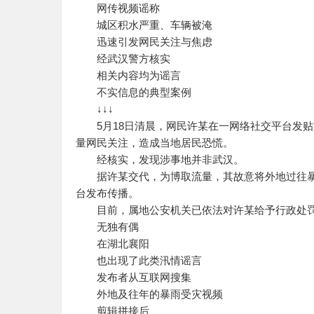
网传视频谣称
城区积水严重、车辆被淹
迅速引发网民关注与焦虑
经武汉警方核实
相关内容均为谣言
不实信息的典型案例
↓↓↓
5月18日清晨，网民许某在一网络社交平台发贴
量网民关注，造成当地居民恐慌。
经核实，发现涉事地并非武汉。
据许某交代，为博取流量，其故意将外地过往暴
台发布传播。
目前，属地公安机关已依法对许某给予行政处
无独有偶
在湖北襄阳
也出现了此类汛情谣言
发布者从互联网搜集
外地及往年的暴雨受灾视频
剪辑拼接后