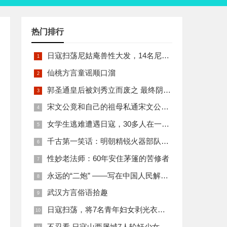
热门排行
日寇扫荡尼姑庵兽性大发，14名尼姑遭玷污后集体自焚
仙桃方言童谣顺口溜
郭圣通皇后被刘秀立而废之 最终阴丽华当上了皇后 那么她的五个儿子有何结局
宋文公竟和自己的祖母私通宋文公是如何死的
女学生逃难遭遇日寇，30多人在一所小校里被集体奸淫
千古第一笑话：明朝精锐火器部队亡于一只'鸡'
性妙老法师：60年安住茅篷的苦修者
永远的“二炮” ——写在中国人民解放军火箭军组建之际
武汉方言俗语拾趣
日寇扫荡，将7名青年妇女剥光衣裤在庙前糟蹋
不忍看 日寇山西屠城7人轮奸少女后揪双腿活活分尸