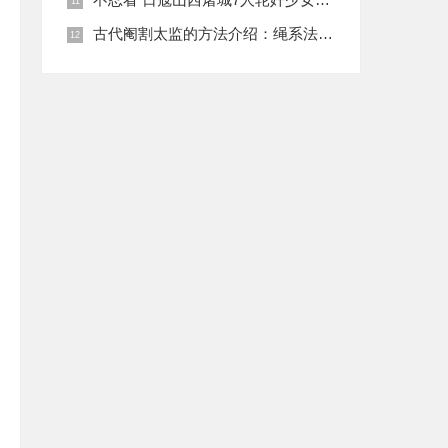
古代阉割太监的方法介绍：绳系法与揉捏法