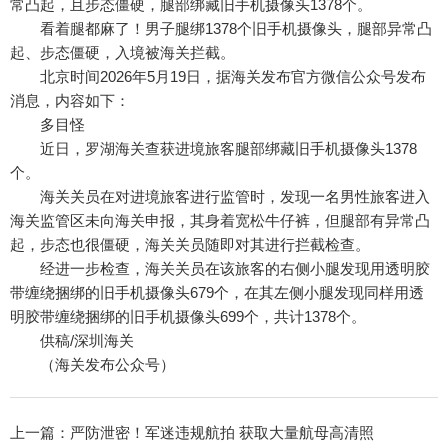
常凸起，且步态僵硬，腿部绑藏旧手机摄像头1378个。
看着腿都麻了！男子腿绑1378个旧手机摄像头，腿部异常凸
起、步态僵硬，入境被海关拦截。
北京时间2026年5月19日，据海关发布官方微信公众号发布
消息，内容如下：
多目怪
近日，罗湖海关查获进境旅客腿部绑藏旧手机摄像头1378
个。
海关关员在对进境旅客进行监管时，发现一名男性旅客进入
海关监管区未向海关申报，其身着宽松牛仔裤，但腿部有异常凸
起，步态也很僵硬，海关关员随即对其进行拦截检查。
经进一步检查，海关关员在该旅客的右侧小腿发现用透明胶
带缠绕捆绑的旧手机摄像头679个，在其左侧小腿发现同样用透
明胶带缠绕捆绑的旧手机摄像头699个，共计1378个。
供稿/深圳海关
（海关发布公众号）
上一篇：
严防泄密！军迷违规航拍 获取大量航母高清照